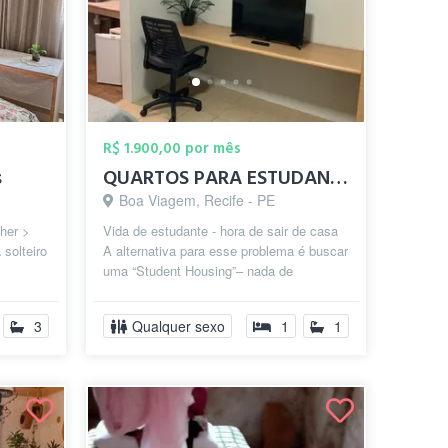
R$ 1.900,00 por mês
s
QUARTOS PARA ESTUDANTES E EXECUTIVOS EM ...
Boa Viagem, Recife - PE
lher >
Vida de estudante - hora de sair de casa
solteiro
A alternativa para esse problema é buscar
uma “Student Housing”– nada de
...
preocupação com contas a pagar (inte...
3
Qualquer sexo
1
1