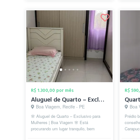
R$ 1.300,00 por mês
R$ 590
Aluguel de Quarto – Exclusivo para Mulhe...
Boa Viagem, Recife - PE
Boa 
🌸 Aluguel de Quarto – Exclusivo para
Prédio b
Mulheres | Boa Viagem 🌸 Está
conselhe
procurando um lugar tranquilo, bem
Carapuce
localizado e confortável para morar?
minutos 