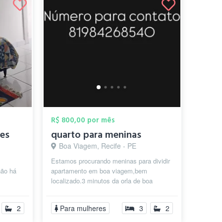
R$ 800,00 por mês
tes
quarto para meninas
Boa Viagem, Recife - PE
Estamos procurando meninas para dividir
não há
apartamento em boa viagem,bem
localizado.3 minutos da orla de boa
eguro
viagem,do lado da farmácias,mercados
perto d...
2
Para mulheres
3
2