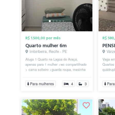
R$ 1.500,00 por mês
R$ 580
Quarto mulher 6m
Imbiribeira, Recife - PE
Várze
Alugo 1 Quarto na Lagoa do Araçá,
Vaga em
apenas para 1 mulher >wc compartilhado
Quartos 
> cama solteiro >guarda roupa, mesinha
quádrupl
de estudo! Ambiente familiar! áreas ...
já estar
Para mulheres
4
3
Para