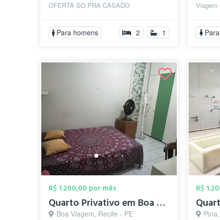
OFERTA SO PRA CASADO
Viagem 
AVANGELICO DE RESPEITO. POR
com vag
FAVOR, =POSSIBILIDADE PRIMEIRA
aconche
Para homens
2
1
Para
NOITE GRAT...
R$ 1.200,00 por mês
R$ 1.2
Quarto Privativo em Boa Viagem! R$1.200...
Quart
Boa Viagem, Recife - PE
Pina,