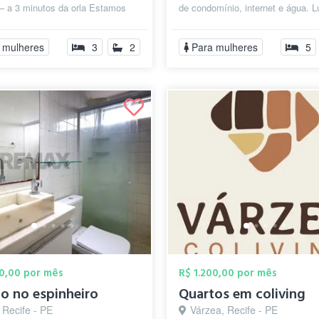
– a 3 minutos da orla Estamos
de condomínio, internet e água. L
a disponível em um apartamento
dividida com mais 4 moças.
gante e...
Apartament...
 mulheres
3
2
Para mulheres
5
00,00 por mês
R$ 1.200,00 por mês
o no espinheiro
Quartos em coliving
 Recife - PE
Várzea, Recife - PE