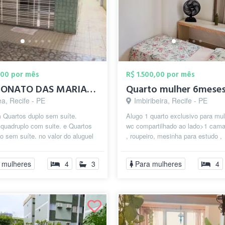
,00 por mês
R$ 1.500,00 por mês
PENSIONATO DAS MARIAS - VAGAS DISPONÍVEL
Quarto mulher 6mese
a, Recife - PE
Imbiribeira, Recife - PE
 Quartos duplo sem suíte.
Alugo 1 quarto exclusivo para mu
quadruplo com suite. e Quartos
wc compartilhado ao lado>1 cama 
o sem suíte. no valor do aluguel
, roupeiro, mesinha para estudo ,
 incluso: Energia(celpe) águ...
ventilador > não possui piscina! R
 mulheres
4
3
Para mulheres
4