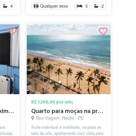
4
Qualquer sexo
3
2
R$ 1.200,00 por mês
Quarto mobiliado próximo a Universidade ...
Quarto para moças na praia de Boa Viagem
Boa Viagem, Recife - PE
ara
Suíte individual e mobiliada, na praia ao
nclusas
lado da orla, apartamento com vista para