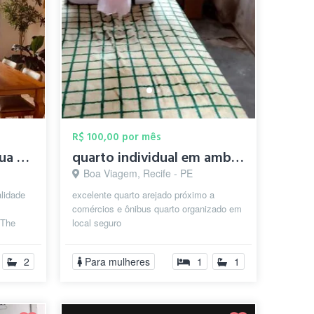
R$ 100,00 por mês
Refúgio Boutique na Rua da Aurora - Arte...
quarto individual em ambiente família é ...
Boa Viagem, Recife - PE
alidade
excelente quarto arejado próximo a
comércios e ônibus quarto organizado em
 The
local seguro
 luxo é
2
Para mulheres
1
1