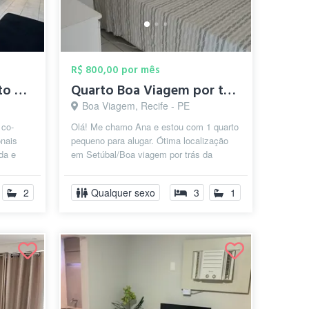
R$ 800,00 por mês
Co-living zona sul (Apto ou quartos indi...
Quarto Boa Viagem por tras da escola ame...
Boa Viagem, Recife - PE
 co-
Olá! Me chamo Ana e estou com 1 quarto
onais
pequeno para alugar. Ótima localização
da e
em Setúbal/Boa viagem por trás da
 al...
escola americana na Sá e Souza Per...
2
Qualquer sexo
3
1