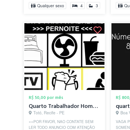
Temos a o...
supermer
Qualquer sexo
4
3
Qu
R$ 50,00 por mês
R$ 800
Quarto Trabalhador Homem Casado Evangeli...
quar
Totó, Recife - PE
Boa 
==POR FAVOR, NAO CONTATE SEM
VAGA P
LER TODO ANUNCIO COM ATENÇÃO
SOMENT