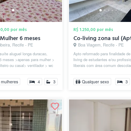
00,00 por mês
R$ 1.250,00 por mês
 Mulher 6 meses
ibeira, Recife - PE
Boa Viagem, Recife - PE
suíte aluguel longa duracao,
Apto reformado para finalidade de
6 meses >apenas para mulher >
living de estudantes e/ou profissi
teiro ou casal> ventilador > wc
liberais com área comum descola
o. Bairro Lagoa do Araçá e...
com suporte para estudo e trabalho
 mulheres
4
3
Qualquer sexo
3