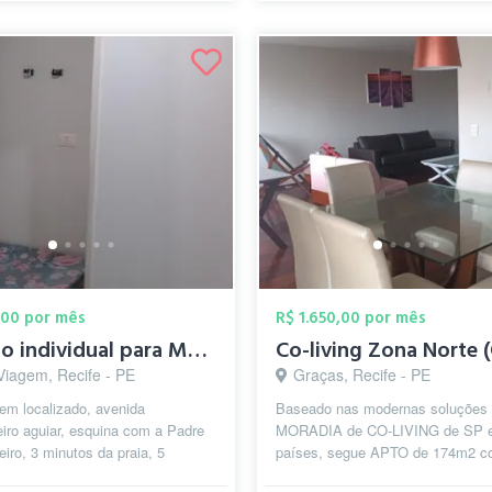
,00 por mês
R$ 1.650,00 por mês
Quarto individual para Moças
Viagem, Recife - PE
Graças, Recife - PE
em localizado, avenida
Baseado nas modernas soluções
iro aguiar, esquina com a Padre
MORADIA de CO-LIVING de SP e
iro, 3 minutos da praia, 5
países, segue APTO de 174m2 
do shopping Recife,
RETROFIT completo para de 5 su