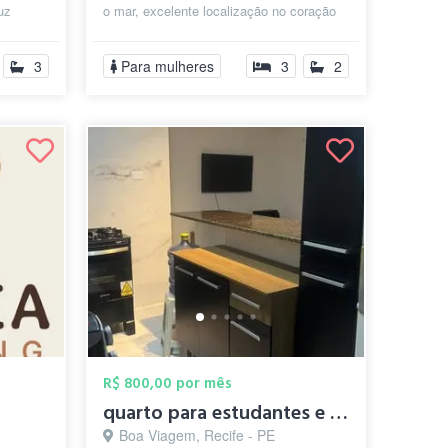
uz
o mar, excelente localização no coração
de Boa Viagem. Ônibus na po...
3
Para mulheres
3
2
R$ 800,00 por mês
quarto para estudantes e trabalhe
Boa Viagem, Recife - PE