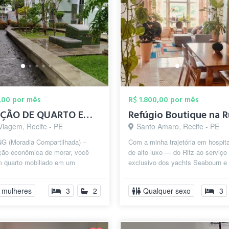
,00 por mês
R$ 1.800,00 por mês
LOCAÇÃO DE QUARTO EM BOA VIAGEM
Viagem, Recife - PE
Santo Amaro, Recife - PE
G (Moradia Compartilhada) –
Com a minha trajetória em hospit
ão econômica de morar, você
de alto luxo — do Ritz ao serviço
m quarto mobiliado em um
exclusivo dos yachts Seabourn e
ento compartilhado com toda
World — entendo que o verdadeiro
 e p...
...
 mulheres
3
2
Qualquer sexo
3