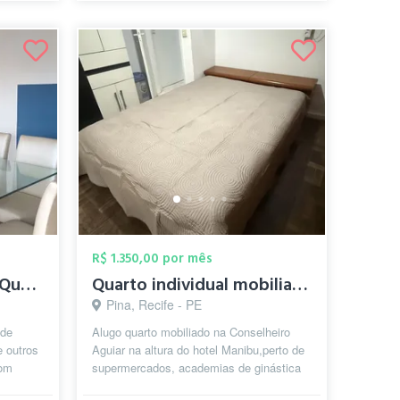
R$ 1.350,00 por mês
Co-living Zona Norte (Quartos nas Graças...
Quarto individual mobiliado a 50 metros ...
Pina, Recife - PE
 de
Alugo quarto mobiliado na Conselheiro
 outros
Aguiar na altura do hotel Manibu,perto de
com
supermercados, academias de ginástica
ítes
(Bio Ritmo, Smart Fit, entre out...