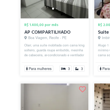
R$ 1.400,00 por mês
R$ 2.0
AP COMPARTILHADO
Suite
Boa Viagem, Recife - PE
Imbir
Olarr, uma suíte mobiliada com cama king
Alugo 1 
solteiro, guarda roupa embutido, mesinha
mínimo 
de cabeceira, ar-condicionado e ventilador
cama sol
de teto do nosso precioso...
privativ
Para mulheres
3
3
Para