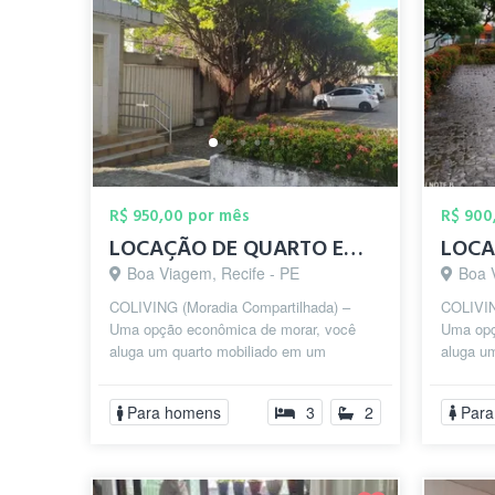
R$ 950,00 por mês
R$ 900
LOCAÇÃO DE QUARTO EM BOA VIAGEM
Boa Viagem, Recife - PE
Boa 
COLIVING (Moradia Compartilhada) –
COLIVIN
Uma opção econômica de morar, você
Uma opç
aluga um quarto mobiliado em um
aluga u
apartamento compartilhado com toda
apartam
estrutura e p...
estrutura
Para homens
3
2
Para