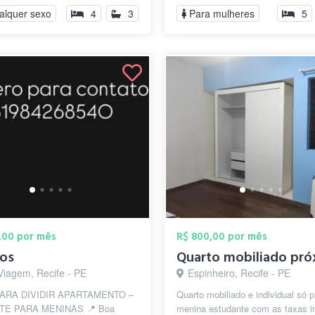
cado, pa...
individuais am...
alquer sexo
4
3
Para mulheres
5
,00 por mês
R$ 800,00 por mês
tos
Viagem, Recife - PE
Espinheiro, Recife - PE
ARA DIVIDIR APARTAMENTO –
Quarto mobiliado e individual só p
E PARA MENINAS 📍 Boa
menina estudante com as taxas i