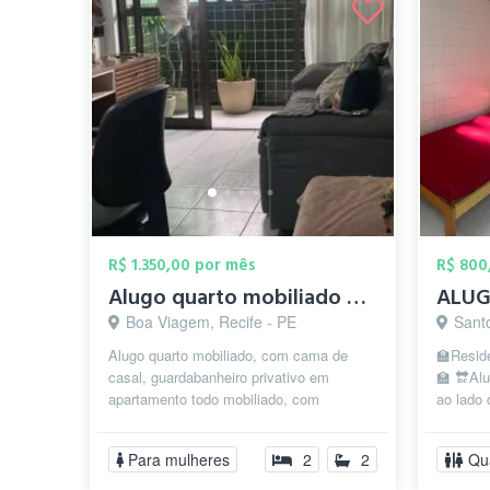
R$ 1.350,00 por mês
R$ 800
Alugo quarto mobiliado em Boa Viagem
Boa Viagem, Recife - PE
Sant
Alugo quarto mobiliado, com cama de
🏫Resid
casal, guardabanheiro privativo em
🏫 🔛Alu
apartamento todo mobiliado, com
ao lado 
elevador, porteiro 24 horas, varanda e
Pernamb
piscina....
Para mulheres
2
2
Qu