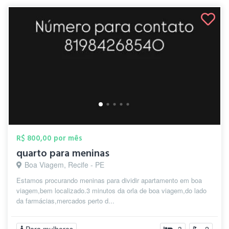
R$ 800,00 por mês
quarto para meninas
Boa Viagem, Recife - PE
Estamos procurando meninas para dividir apartamento em boa
viagem,bem localizado.3 minutos da orla de boa viagem,do lado
da farmácias,mercados perto d...