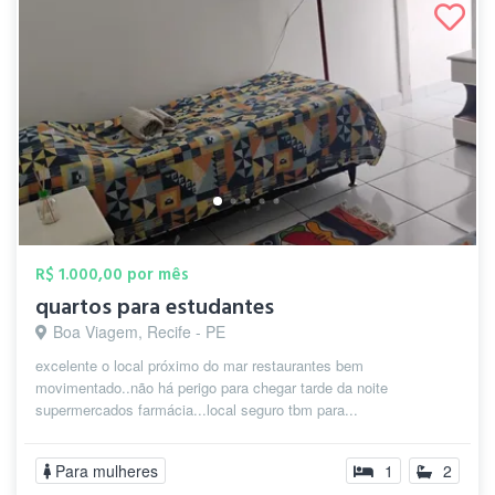
R$ 1.000,00 por mês
quartos para estudantes
Boa Viagem, Recife - PE
excelente o local próximo do mar restaurantes bem
movimentado..não há perigo para chegar tarde da noite
supermercados farmácia...local seguro tbm para...
Para mulheres
1
2