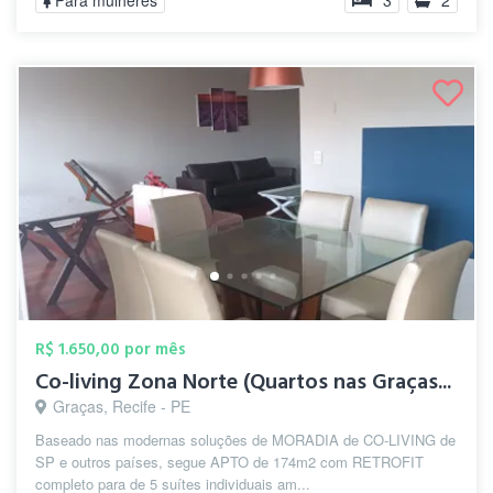
Para mulheres
3
2
R$ 1.650,00 por mês
Co-living Zona Norte (Quartos nas Graças...
Graças, Recife - PE
Baseado nas modernas soluções de MORADIA de CO-LIVING de
SP e outros países, segue APTO de 174m2 com RETROFIT
completo para de 5 suítes individuais am...