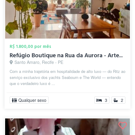
R$ 1.800,00 por mês
Refúgio Boutique na Rua da Aurora - Arte...
Santo Amaro, Recife - PE
Com a minha trajetória em hospitalidade de alto luxo — do Ritz ao
serviço exclusivo dos yachts Seabourn e The World — entendo
que o verdadeiro luxo é ...
Qualquer sexo
3
2