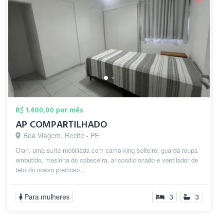
R$ 1.400,00 por mês
AP COMPARTILHADO
Boa Viagem, Recife - PE
Olarr, uma suíte mobiliada com cama king solteiro, guarda roupa
embutido, mesinha de cabeceira, ar-condicionado e ventilador de
teto do nosso precioso...
Para mulheres
3
3