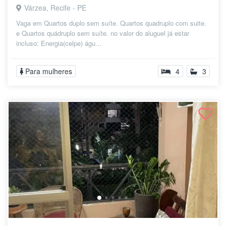
Várzea, Recife - PE
Vaga em Quartos duplo sem suíte. Quartos quadruplo com suite.
e Quartos quádruplo sem suíte. no valor do aluguel já estar
incluso: Energia(celpe) águ...
Para mulheres
4
3