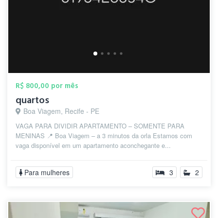
R$ 800,00 por mês
quartos
Boa Viagem, Recife - PE
VAGA PARA DIVIDIR APARTAMENTO – SOMENTE PARA
MENINAS 📍 Boa Viagem – a 3 minutos da orla Estamos com
vaga disponível em um apartamento aconchegante e...
Para mulheres
3
2