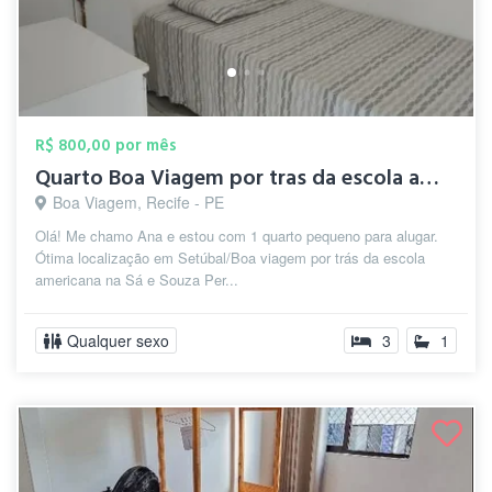
R$ 800,00 por mês
Quarto Boa Viagem por tras da escola ame...
Boa Viagem, Recife - PE
Olá! Me chamo Ana e estou com 1 quarto pequeno para alugar.
Ótima localização em Setúbal/Boa viagem por trás da escola
americana na Sá e Souza Per...
Qualquer sexo
3
1