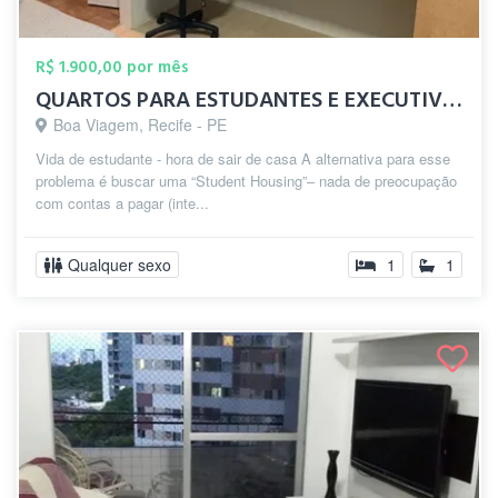
R$ 1.900,00 por mês
QUARTOS PARA ESTUDANTES E EXECUTIVOS EM ...
Boa Viagem, Recife - PE
Vida de estudante - hora de sair de casa A alternativa para esse
problema é buscar uma “Student Housing”– nada de preocupação
com contas a pagar (inte...
Qualquer sexo
1
1