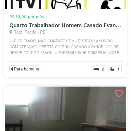
R$ 50,00 por mês
Quarto Trabalhador Homem Casado Evangeli...
Totó, Recife - PE
==POR FAVOR, NAO CONTATE SEM LER TODO ANUNCIO
COM ATENÇÃO OFERTA SO PRA CASADO AVANGELICO DE
RESPEITO. POR FAVOR, =POSSIBILIDADE PRIMEIRA NOITE
GRAT...
Para homens
2
1