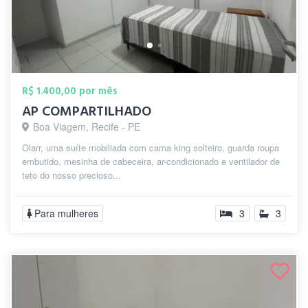
R$ 1.400,00 por mês
AP COMPARTILHADO
Boa Viagem, Recife - PE
Olarr, uma suíte mobiliada com cama king solteiro, guarda roupa
embutido, mesinha de cabeceira, ar-condicionado e ventilador de
teto do nosso precioso...
Para mulheres
3
3