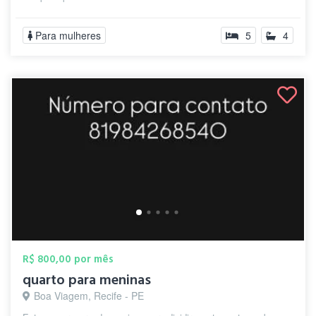
Para mulheres
5
4
R$ 800,00 por mês
quarto para meninas
Boa Viagem, Recife - PE