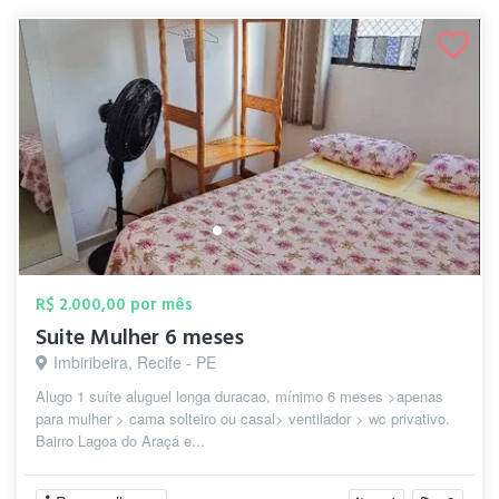
R$ 2.000,00 por mês
Suite Mulher 6 meses
Imbiribeira, Recife - PE
Alugo 1 suíte aluguel longa duracao, mínimo 6 meses >apenas
para mulher > cama solteiro ou casal> ventilador > wc privativo.
Bairro Lagoa do Araçá e...