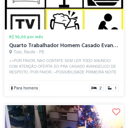
R$ 50,00 por mês
Quarto Trabalhador Homem Casado Evangeli...
Totó, Recife - PE
==POR FAVOR, NAO CONTATE SEM LER TODO ANUNCIO
COM ATENÇÃO OFERTA SO PRA CASADO AVANGELICO DE
RESPEITO. POR FAVOR, =POSSIBILIDADE PRIMEIRA NOITE
GRAT...
Para homens
2
1