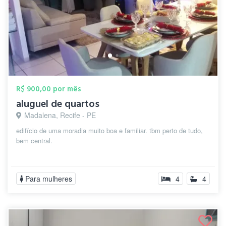
R$ 900,00 por mês
aluguel de quartos
Madalena, Recife - PE
edifício de uma moradia muito boa e familiar. tbm perto de tudo,
bem central.
Para mulheres
4
4