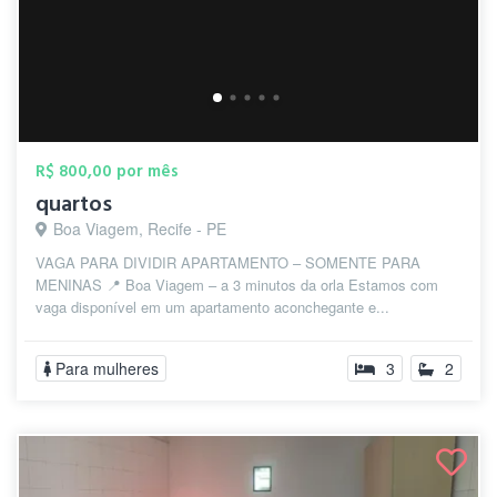
R$ 800,00 por mês
quartos
Boa Viagem, Recife - PE
VAGA PARA DIVIDIR APARTAMENTO – SOMENTE PARA
MENINAS 📍 Boa Viagem – a 3 minutos da orla Estamos com
vaga disponível em um apartamento aconchegante e...
Para mulheres
3
2