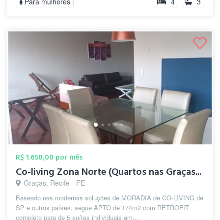
Para mulheres
4
3
R$ 1.650,00 por mês
Co-living Zona Norte (Quartos nas Graças...
Graças, Recife - PE
Baseado nas modernas soluções de MORADIA de CO-LIVING de
SP e outros países, segue APTO de 174m2 com RETROFIT
completo para de 5 suítes individuais am...