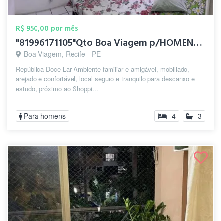
R$ 950,00 por mês
"81996171105"Qto Boa Viagem p/HOMENS IND...
Boa Viagem, Recife - PE
República Doce Lar Ambiente familiar e amigável, mobiliado,
arejado e confortável, local seguro e tranquilo para descanso e
estudo, próximo ao Shoppi...
Para homens
4
3