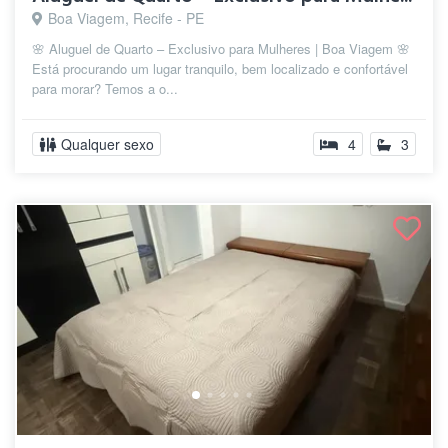
Boa Viagem, Recife - PE
🌸 Aluguel de Quarto – Exclusivo para Mulheres | Boa Viagem 🌸
Está procurando um lugar tranquilo, bem localizado e confortável
para morar? Temos a o...
Qualquer sexo
4
3