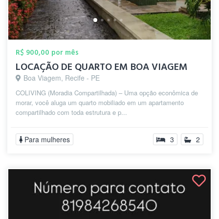
R$ 900,00 por mês
LOCAÇÃO DE QUARTO EM BOA VIAGEM
Boa Viagem, Recife - PE
COLIVING (Moradia Compartilhada) – Uma opção econômica de
morar, você aluga um quarto mobiliado em um apartamento
compartilhado com toda estrutura e p...
Para mulheres
3
2