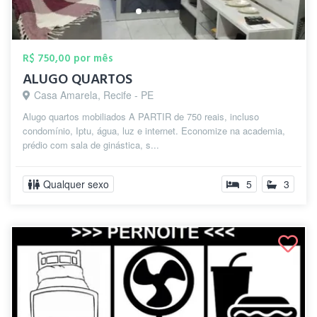
R$ 750,00 por mês
ALUGO QUARTOS
Casa Amarela, Recife - PE
Alugo quartos mobiliados A PARTIR de 750 reais, incluso
condomínio, Iptu, água, luz e internet. Economize na academia,
prédio com sala de ginástica, s...
Qualquer sexo
5
3