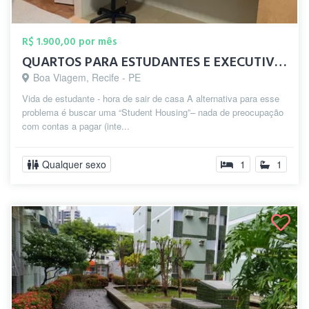
R$ 1.900,00 por mês
QUARTOS PARA ESTUDANTES E EXECUTIVOS EM ...
Boa Viagem, Recife - PE
Vida de estudante - hora de sair de casa A alternativa para esse
problema é buscar uma “Student Housing”– nada de preocupação
com contas a pagar (inte...
Qualquer sexo
1
1