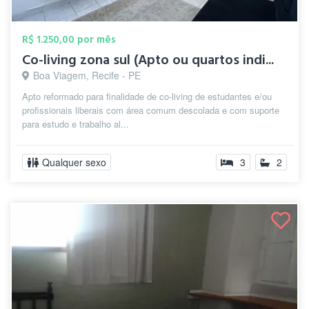
R$ 1.250,00 por mês
Co-living zona sul (Apto ou quartos indi...
Boa Viagem, Recife - PE
Apto reformado para finalidade de co-living de estudantes e/ou
profissionais liberais com área comum descolada e com suporte
para estudo e trabalho al...
Qualquer sexo
3
2