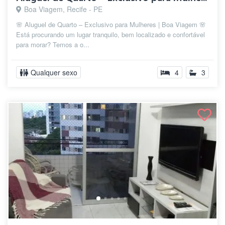
Boa Viagem, Recife - PE
🌸 Aluguel de Quarto – Exclusivo para Mulheres | Boa Viagem 🌸
Está procurando um lugar tranquilo, bem localizado e confortável
para morar? Temos a o...
Qualquer sexo
4
3