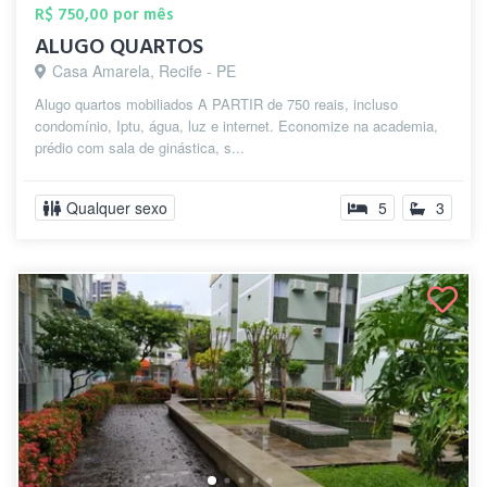
R$ 750,00 por mês
ALUGO QUARTOS
Casa Amarela, Recife - PE
Alugo quartos mobiliados A PARTIR de 750 reais, incluso
condomínio, Iptu, água, luz e internet. Economize na academia,
prédio com sala de ginástica, s...
Qualquer sexo
5
3