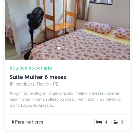
R$ 2.000,00 por mês
Suite Mulher 6 meses
Imbiribeira, Recife - PE
Alugo 1 suíte aluguel longa duracao, mínimo 6 meses >apenas
para mulher > cama solteiro ou casal> ventilador > wc privativo.
Bairro Lagoa do Araçá e...
Para mulheres
4
3