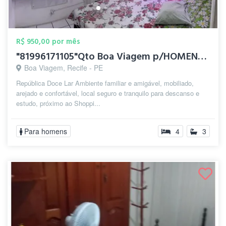
R$ 950,00 por mês
"81996171105"Qto Boa Viagem p/HOMENS IND...
Boa Viagem, Recife - PE
República Doce Lar Ambiente familiar e amigável, mobiliado,
arejado e confortável, local seguro e tranquilo para descanso e
estudo, próximo ao Shoppi...
Para homens
4
3