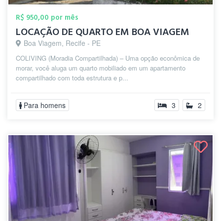
R$ 950,00 por mês
LOCAÇÃO DE QUARTO EM BOA VIAGEM
Boa Viagem, Recife - PE
COLIVING (Moradia Compartilhada) – Uma opção econômica de
morar, você aluga um quarto mobiliado em um apartamento
compartilhado com toda estrutura e p...
Para homens
3
2