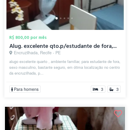
R$ 800,00 por mês
Alug. excelente qto.p/estudante de fora,...
Encruzilhada, Recife - PE
alugo excelente quarto , ambiente familiar, para estudante de fora,
sexo masculino, bastante seguro, em ótima localização no centro
da encruzilhada, p...
Para homens
3
3