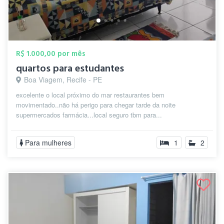
R$ 1.000,00 por mês
quartos para estudantes
Boa Viagem, Recife - PE
excelente o local próximo do mar restaurantes bem
movimentado..não há perigo para chegar tarde da noite
supermercados farmácia...local seguro tbm para...
Para mulheres
1
2