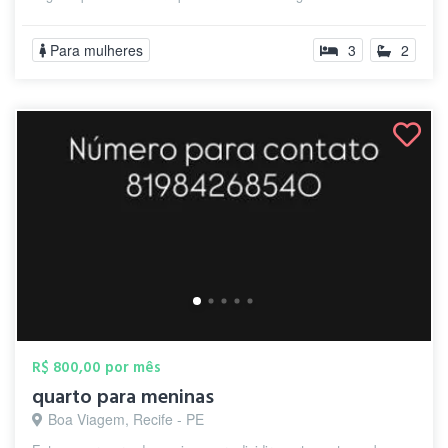
Para mulheres
3
2
R$ 800,00 por mês
quarto para meninas
Boa Viagem, Recife - PE