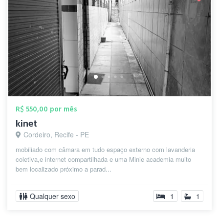
R$ 550,00 por mês
kinet
Cordeiro, Recife - PE
mobiliado com câmara em tudo espaço externo com lavanderia
coletiva,e internet compartilhada e uma Minie academia muito
bem localizado próximo a parad...
Qualquer sexo
1
1