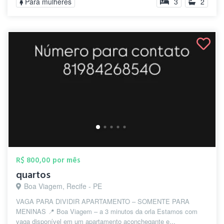
Para mulheres
3
2
R$ 800,00 por mês
quartos
Boa Viagem, Recife - PE
VAGA PARA DIVIDIR APARTAMENTO – SOMENTE PARA
MENINAS 📍 Boa Viagem – a 3 minutos da orla Estamos com
vaga disponível em um apartamento aconchegante e...