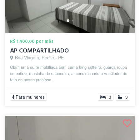
R$ 1.400,00 por mês
AP COMPARTILHADO
Boa Viagem, Recife - PE
Olarr, uma suíte mobiliada com cama king solteiro, guarda roupa
embutido, mesinha de cabeceira, ar-condicionado e ventilador de
teto do nosso precioso...
Para mulheres
3
3