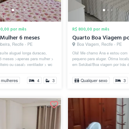
00,00 por mês
R$ 800,00 por mês
 Mulher 6 meses
ibeira, Recife - PE
Boa Viagem, Recife - PE
suíte aluguel longa duracao,
Olá! Me chamo Ana e estou com 
6 meses >apenas para mulher >
pequeno para alugar. Ótima local
teiro ou casal> ventilador > wc
em Setúbal/Boa viagem por trás 
o. Bairro Lagoa do Araçá e...
escola americana na Sá e Souza P
 mulheres
4
3
Qualquer sexo
3