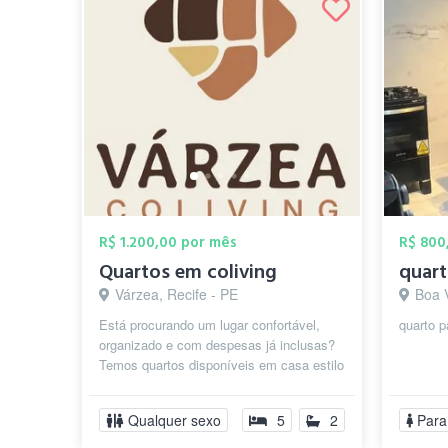
R$ 1.200,00 por mês
R$ 800
Quartos em coliving
Várzea, Recife - PE
Boa 
Está procurando um lugar confortável,
quarto p
organizado e com despesas já inclusas?
Temos quartos disponíveis em casa estilo
coliving, ideal para quem valori...
Qualquer sexo
5
2
Para