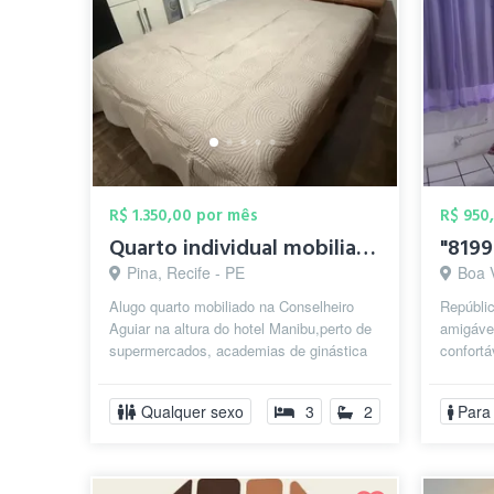
R$ 1.350,00 por mês
R$ 950
Quarto individual mobiliado a 50 metros ...
Pina, Recife - PE
Boa 
Alugo quarto mobiliado na Conselheiro
Repúblic
Aguiar na altura do hotel Manibu,perto de
amigável
supermercados, academias de ginástica
confortá
(Bio Ritmo, Smart Fit, entre out...
descanso
Qualquer sexo
3
2
Para