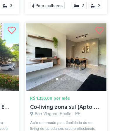
3
Para mulheres
3
2
R$ 1.250,00 por mês
LOCAÇÃO DE QUARTO EM BOA VIAGEM
Co-living zona sul (Apto ou quartos indi...
Boa Viagem, Recife - PE
a) –
Apto reformado para finalidade de co-
você
living de estudantes e/ou profissionais