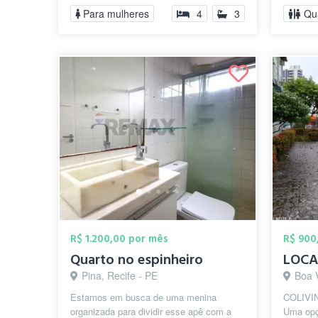
Temos a 
Para mulheres
4
3
Qu
R$ 1.200,00 por mês
R$ 900
Quarto no espinheiro
Pina, Recife - PE
Boa 
Estamos em busca de uma menina
COLIVIN
organizada para dividir esse apê com a
Uma opç