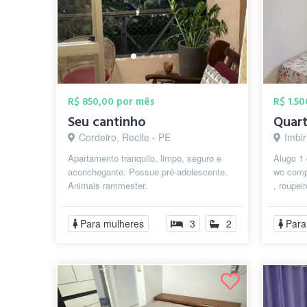
R$ 850,00 por mês
R$ 1.5
Seu cantinho
Quar
Cordeiro, Recife - PE
Imbir
Apartamento tranquilo, limpo, seguro e
Alugo 1 
aconchegante. Possue pré-adolescente.
wc compa
Animais rammester.
, roupei
ventilad
Para mulheres
3
2
Para