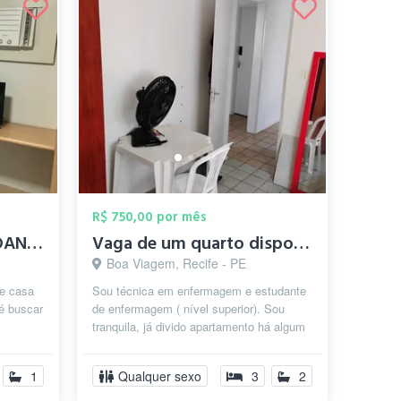
R$ 750,00 por mês
QUARTOS PARA ESTUDANTES E EXECUTIVOS EM ...
Vaga de um quarto disponível em apartame...
Boa Viagem, Recife - PE
de casa
Sou técnica em enfermagem e estudante
 é buscar
de enfermagem ( nível superior). Sou
tranquila, já divido apartamento há algum
inte...
tempo e respeito as regras no que...
1
Qualquer sexo
3
2