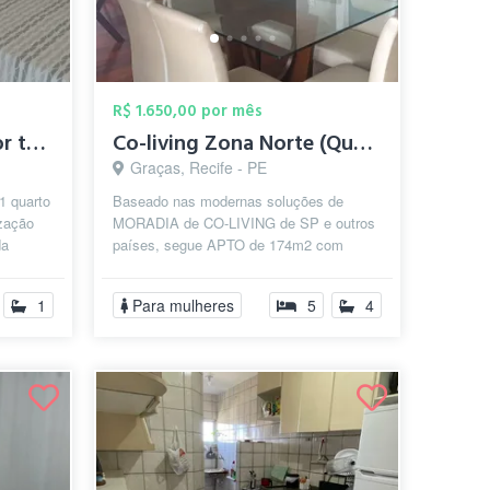
R$ 1.650,00 por mês
Quarto Boa Viagem por tras da escola ame...
Co-living Zona Norte (Quartos nas Graças...
Graças, Recife - PE
1 quarto
Baseado nas modernas soluções de
ização
MORADIA de CO-LIVING de SP e outros
da
países, segue APTO de 174m2 com
er...
RETROFIT completo para de 5 suítes
individuais am...
1
Para mulheres
5
4