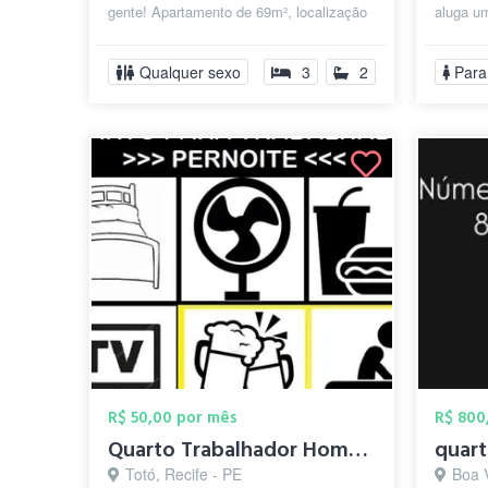
gente! Apartamento de 69m², localização
aluga u
privilegiada no Espinheiro. ? Rua Quare...
apartam
estrutura
Qualquer sexo
3
2
Para
R$ 50,00 por mês
R$ 800
Quarto Trabalhador Homem Casado Evangeli...
quar
Totó, Recife - PE
Boa 