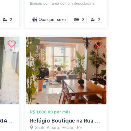
liberais com área comum descolada e
oda
com suporte para estudo e trabalho al...
2
Qualquer sexo
3
2
R$ 1.800,00 por mês
PENSIONATO DAS MARIAS - VAGAS DISPONÍVEL
Refúgio Boutique na Rua da Aurora - Arte...
Santo Amaro, Recife - PE