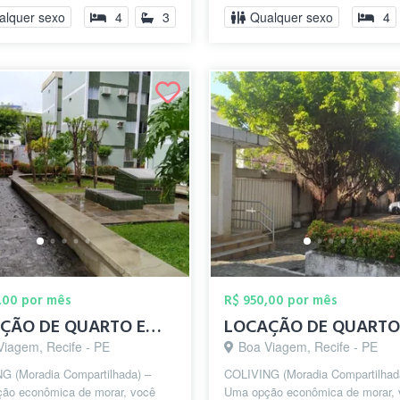
o...
supermercado, pa...
alquer sexo
4
3
Qualquer sexo
4
,00 por mês
R$ 950,00 por mês
LOCAÇÃO DE QUARTO EM BOA VIAGEM
Viagem, Recife - PE
Boa Viagem, Recife - PE
G (Moradia Compartilhada) –
COLIVING (Moradia Compartilhad
ão econômica de morar, você
Uma opção econômica de morar, 