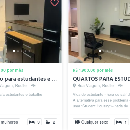
,00 por mês
R$ 1.900,00 por mês
quarto para estudantes e trabalhe
Viagem, Recife - PE
Boa Viagem, Recife - PE
ara estudantes e trabalhe
Vida de estudante - hora de sair 
A alternativa para esse problema
uma “Student Housing”– nada de
preocupação com contas a pagar (
 mulheres
3
2
Qualquer sexo
1