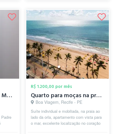
R$ 1.200,00 por mês
Quarto individual para Moças
Quarto para moças na praia de Boa Viagem
Boa Viagem, Recife - PE
Suíte individual e mobiliada, na praia ao
a Padre
lado da orla, apartamento com vista para
5
o mar, excelente localização no coração
de Boa Viagem. Ônibus na po...