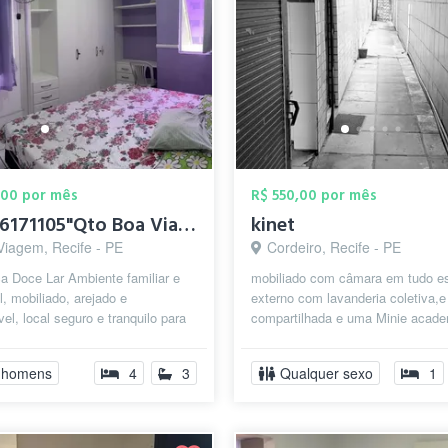
,00 por mês
R$ 550,00 por mês
"81996171105"Qto Boa Viagem p/HOMENS IND...
kinet
Viagem, Recife - PE
Cordeiro, Recife - PE
a Doce Lar Ambiente familiar e
mobiliado com câmara em tudo e
, mobiliado, arejado e
externo com lavanderia coletiva,e 
vel, local seguro e tranquilo para
compartilhada e uma Minie acade
 e estudo, próximo ao Shoppi...
muito bem localizado próximo a pa
 homens
4
3
Qualquer sexo
1