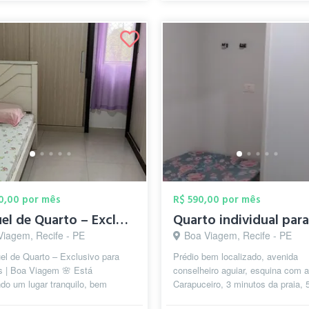
00,00 por mês
R$ 590,00 por mês
Aluguel de Quarto – Exclusivo para Mulhe...
Viagem, Recife - PE
Boa Viagem, Recife - PE
el de Quarto – Exclusivo para
Prédio bem localizado, avenida
s | Boa Viagem 🌸 Está
conselheiro aguiar, esquina com 
do um lugar tranquilo, bem
Carapuceiro, 3 minutos da praia, 
do e confortável para morar?
minutos do shopping Recife,