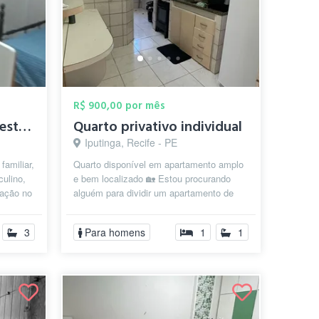
R$ 900,00 por mês
Alug. excelente qto.p/estudante de fora,...
Quarto privativo individual
Iputinga, Recife - PE
familiar,
Quarto disponível em apartamento amplo
culino,
e bem localizado 🏡 Estou procurando
zação no
alguém para dividir um apartamento de
aproximadamente 80 m², com um
ambie...
3
Para homens
1
1