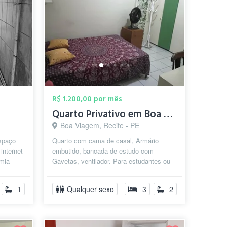
R$ 1.200,00 por mês
Quarto Privativo em Boa Viagem! R$1.200...
Boa Viagem, Recife - PE
spaço
Quarto com cama de casal, Armário
internet
embutido, bancada de estudo com
mia
Gavetas, ventilador. Para estudantes ou
rad...
pessoa que trabalhe
fora,educadas,limpas...
1
Qualquer sexo
3
2