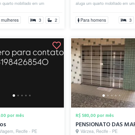
m quarto mobiliado em um
aluga um quarto mobiliado em um
ento compartilhado com toda
apartamento compartilhado com t
 e p...
estrutura e p...
 mulheres
3
2
Para homens
3
,00 por mês
R$ 580,00 por mês
tos
Viagem, Recife - PE
Várzea, Recife - PE