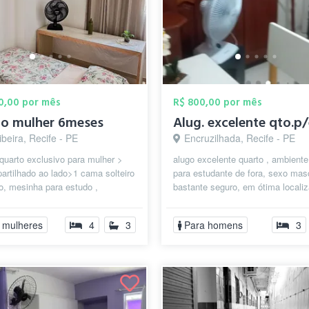
00,00 por mês
R$ 800,00 por mês
to mulher 6meses
ibeira, Recife - PE
Encruzilhada, Recife - PE
quarto exclusivo para mulher >
alugo excelente quarto , ambiente 
rtilhado ao lado>1 cama solteiro
para estudante de fora, sexo mas
ro, mesinha para estudo ,
bastante seguro, em ótima locali
or > não possui piscina! R...
centro da encruzilhada, p...
 mulheres
4
3
Para homens
3