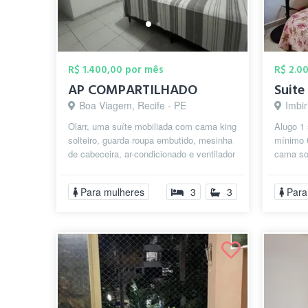
R$ 1.400,00 por mês
R$ 2.0
AP COMPARTILHADO
Suite
Boa Viagem, Recife - PE
Imbir
Olarr, uma suíte mobiliada com cama king
Alugo 1 
solteiro, guarda roupa embutido, mesinha
mínimo 
de cabeceira, ar-condicionado e ventilador
cama sol
de teto do nosso precioso...
privativ
Para mulheres
3
3
Para