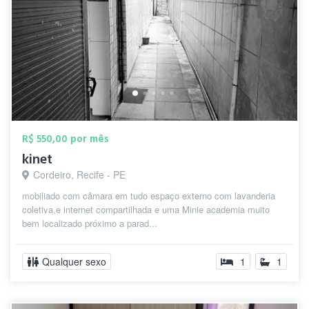
R$ 550,00 por mês
kinet
Cordeiro, Recife - PE
mobiliado com câmara em tudo espaço externo com lavanderia
coletiva,e internet compartilhada e uma Minie academia muito
bem localizado próximo a parad...
Qualquer sexo
1
1