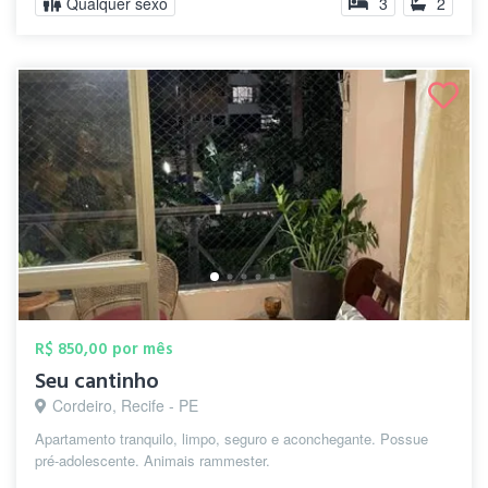
Qualquer sexo
3
2
R$ 850,00 por mês
Seu cantinho
Cordeiro, Recife - PE
Apartamento tranquilo, limpo, seguro e aconchegante. Possue
pré-adolescente. Animais rammester.