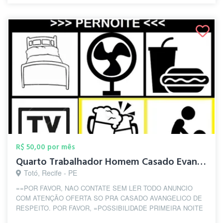
R$ 50,00 por mês
Quarto Trabalhador Homem Casado Evangeli...
Totó, Recife - PE
==POR FAVOR, NAO CONTATE SEM LER TODO ANUNCIO
COM ATENÇÃO OFERTA SO PRA CASADO AVANGELICO DE
RESPEITO. POR FAVOR, =POSSIBILIDADE PRIMEIRA NOITE
GRAT...