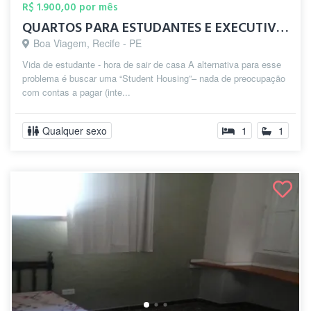
R$ 1.900,00 por mês
QUARTOS PARA ESTUDANTES E EXECUTIVOS EM ...
Boa Viagem, Recife - PE
Vida de estudante - hora de sair de casa A alternativa para esse
problema é buscar uma “Student Housing”– nada de preocupação
com contas a pagar (inte...
Qualquer sexo
1
1