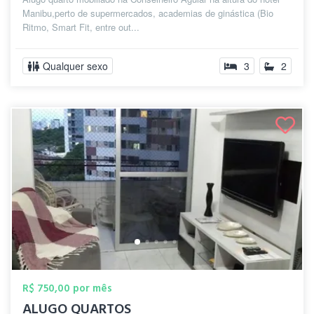
Manibu,perto de supermercados, academias de ginástica (Bio
Ritmo, Smart Fit, entre out...
Qualquer sexo
3
2
R$ 750,00 por mês
ALUGO QUARTOS