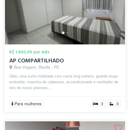
R$ 1.400,00 por mês
AP COMPARTILHADO
Boa Viagem, Recife - PE
Olarr, uma suíte mobiliada com cama king solteiro, guarda roupa
embutido, mesinha de cabeceira, ar-condicionado e ventilador de
teto do nosso precioso...
Para mulheres
3
3