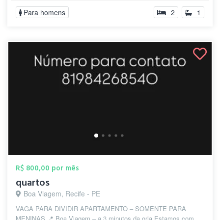
Para homens
2
1
R$ 800,00 por mês
quartos
Boa Viagem, Recife - PE
VAGA PARA DIVIDIR APARTAMENTO – SOMENTE PARA
MENINAS 📍 Boa Viagem – a 3 minutos da orla Estamos com