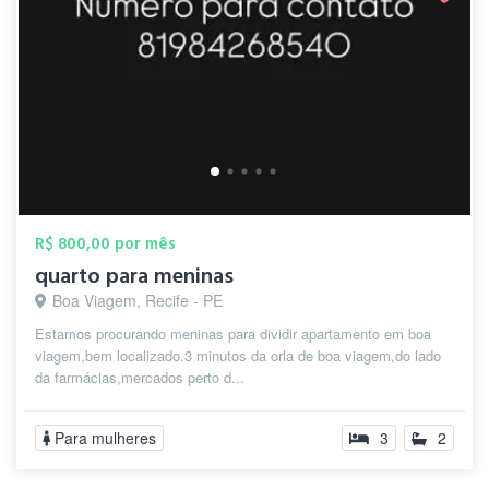
R$ 800,00 por mês
quarto para meninas
Boa Viagem, Recife - PE
Estamos procurando meninas para dividir apartamento em boa
viagem,bem localizado.3 minutos da orla de boa viagem,do lado
da farmácias,mercados perto d...
Para mulheres
3
2