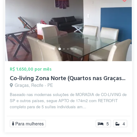
R$ 1.650,00 por mês
Co-living Zona Norte (Quartos nas Graças...
Graças, Recife - PE
Baseado nas modernas soluções de MORADIA de CO-LIVING de
SP e outros países, segue APTO de 174m2 com RETROFIT
completo para de 5 suítes individuais am...
Para mulheres
5
4