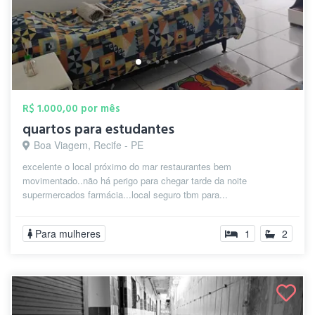
R$ 1.000,00 por mês
quartos para estudantes
Boa Viagem, Recife - PE
excelente o local próximo do mar restaurantes bem
movimentado..não há perigo para chegar tarde da noite
supermercados farmácia...local seguro tbm para...
Para mulheres
1
2