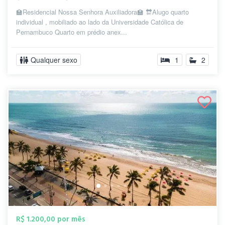
🏫Residencial Nossa Senhora Auxiliadora🏫 🔛Alugo quarto
individual , mobiliado ao lado da Universidade Católica de
Pernambuco Quarto em prédio anex...
Qualquer sexo
1
2
R$ 1.200,00 por mês