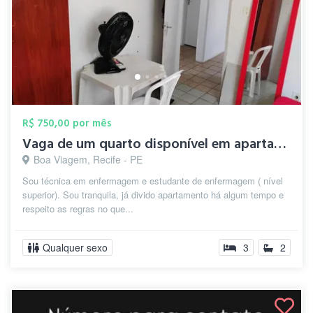
R$ 750,00 por mês
Vaga de um quarto disponível em apartame...
Boa Viagem, Recife - PE
Sou técnica em enfermagem e estudante de enfermagem ( nível
superior). Sou tranquila, já divido apartamento há algum tempo e
respeito as regras no que...
Qualquer sexo
3
2