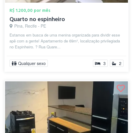
R$ 1.200,00 por mês
Quarto no espinheiro
Pina, Recife - PE
Estamos em busca de uma menina organizada para dividir esse
apê com a gente! Apartamento de 69m², localização privilegiada
no Espinheiro. ? Rua Quare...
Qualquer sexo
3
2