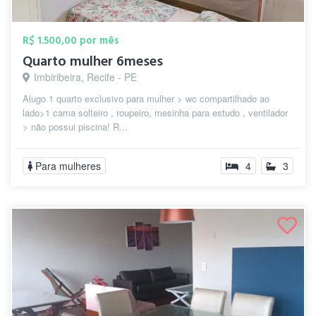
R$ 1.500,00 por mês
Quarto mulher 6meses
Imbiribeira, Recife - PE
Alugo 1 quarto exclusivo para mulher > wc compartilhado ao
lado>1 cama solteiro , roupeiro, mesinha para estudo , ventilador
> não possui piscina! R...
Para mulheres
4
3