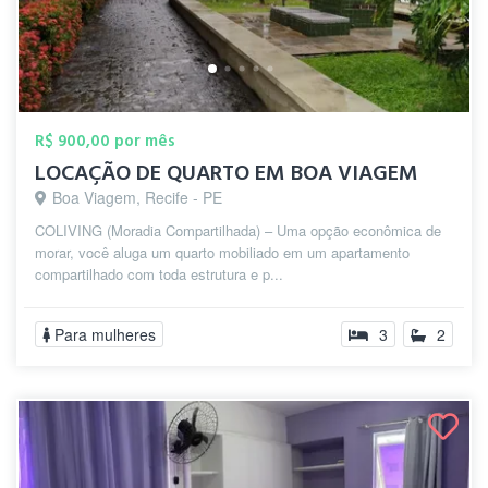
R$ 900,00 por mês
LOCAÇÃO DE QUARTO EM BOA VIAGEM
Boa Viagem, Recife - PE
COLIVING (Moradia Compartilhada) – Uma opção econômica de
morar, você aluga um quarto mobiliado em um apartamento
compartilhado com toda estrutura e p...
Para mulheres
3
2