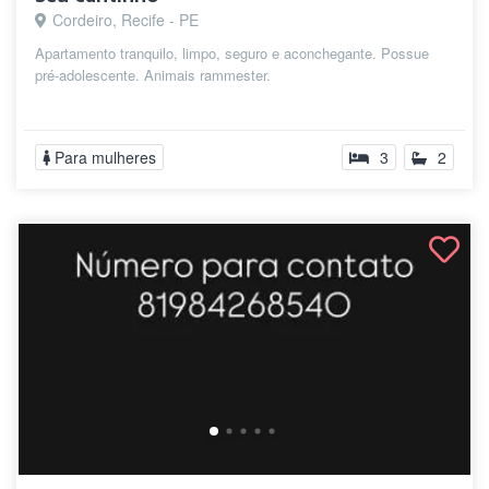
Cordeiro, Recife - PE
Apartamento tranquilo, limpo, seguro e aconchegante. Possue
pré-adolescente. Animais rammester.
Para mulheres
3
2