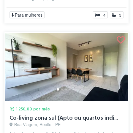
Para mulheres
4
3
R$ 1.250,00 por mês
Co-living zona sul (Apto ou quartos indi...
Boa Viagem, Recife - PE