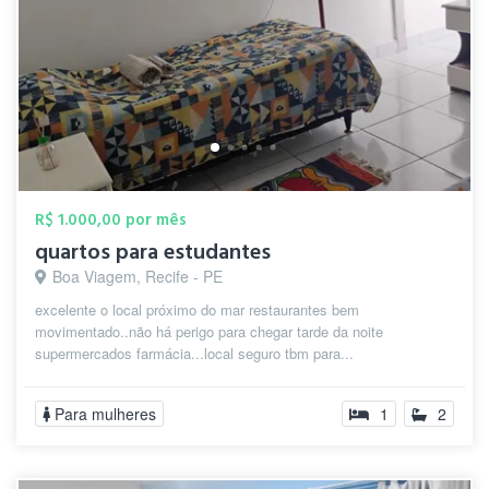
R$ 1.000,00 por mês
quartos para estudantes
Boa Viagem, Recife - PE
excelente o local próximo do mar restaurantes bem
movimentado..não há perigo para chegar tarde da noite
supermercados farmácia...local seguro tbm para...
Para mulheres
1
2