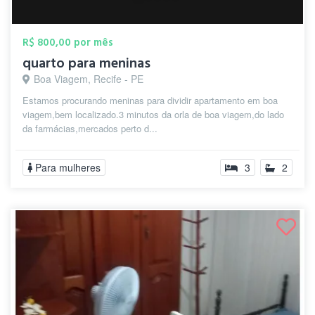
R$ 800,00 por mês
quarto para meninas
Boa Viagem, Recife - PE
Estamos procurando meninas para dividir apartamento em boa
viagem,bem localizado.3 minutos da orla de boa viagem,do lado
da farmácias,mercados perto d...
Para mulheres
3
2