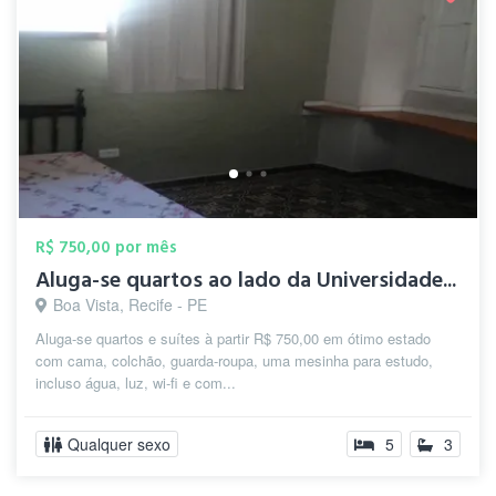
R$ 750,00 por mês
Aluga-se quartos ao lado da Universidade...
Boa Vista, Recife - PE
Aluga-se quartos e suítes à partir R$ 750,00 em ótimo estado
com cama, colchão, guarda-roupa, uma mesinha para estudo,
incluso água, luz, wi-fi e com...
Qualquer sexo
5
3