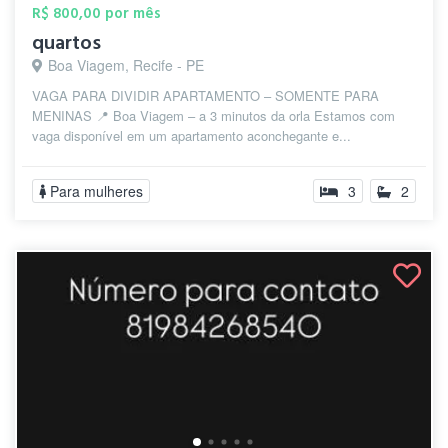
R$ 800,00 por mês
quartos
Boa Viagem, Recife - PE
VAGA PARA DIVIDIR APARTAMENTO – SOMENTE PARA
MENINAS 📍 Boa Viagem – a 3 minutos da orla Estamos com
vaga disponível em um apartamento aconchegante e...
Para mulheres
3
2