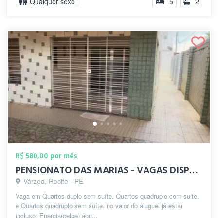
Qualquer sexo
5
2
R$ 580,00 por mês
PENSIONATO DAS MARIAS - VAGAS DISPONÍVEL
Várzea, Recife - PE
Vaga em Quartos duplo sem suíte. Quartos quadruplo com suite.
e Quartos quádruplo sem suíte. no valor do aluguel já estar
incluso: Energia(celpe) águ...