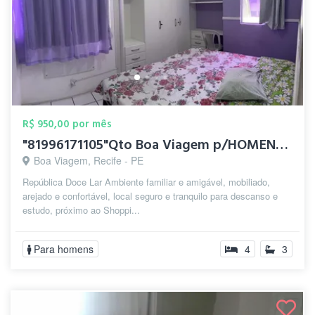
R$ 950,00 por mês
"81996171105"Qto Boa Viagem p/HOMENS IND...
Boa Viagem, Recife - PE
República Doce Lar Ambiente familiar e amigável, mobiliado,
arejado e confortável, local seguro e tranquilo para descanso e
estudo, próximo ao Shoppi...
Para homens
4
3