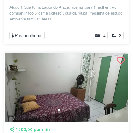
Alugo 1 Quarto na Lagoa do Araçá, apenas para 1 mulher >wc
compartilhado > cama solteiro >guarda roupa, mesinha de estudo!
Ambiente familiar! áreas ...
Para mulheres
4
3
R$ 1.200,00 por mês