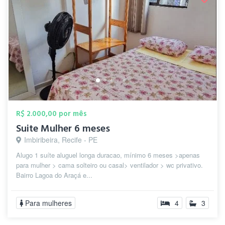
R$ 2.000,00 por mês
Suite Mulher 6 meses
Imbiribeira, Recife - PE
Alugo 1 suíte aluguel longa duracao, mínimo 6 meses >apenas
para mulher > cama solteiro ou casal> ventilador > wc privativo.
Bairro Lagoa do Araçá e...
Para mulheres
4
3