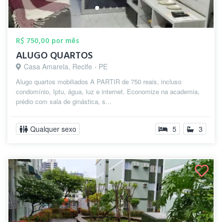
R$ 750,00 por mês
ALUGO QUARTOS
Casa Amarela, Recife - PE
Alugo quartos mobiliados A PARTIR de 750 reais, incluso
condomínio, Iptu, água, luz e internet. Economize na academia,
prédio com sala de ginástica, s...
Qualquer sexo
5
3