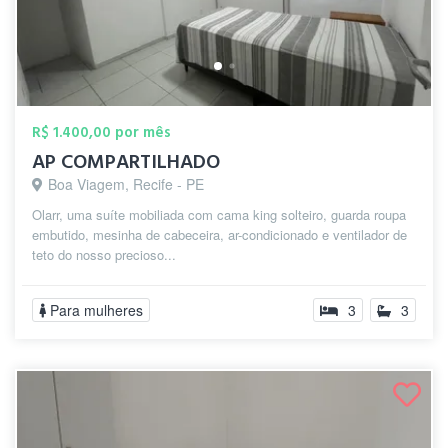
R$ 1.400,00 por mês
AP COMPARTILHADO
Boa Viagem, Recife - PE
Olarr, uma suíte mobiliada com cama king solteiro, guarda roupa
embutido, mesinha de cabeceira, ar-condicionado e ventilador de
teto do nosso precioso...
Para mulheres
3
3