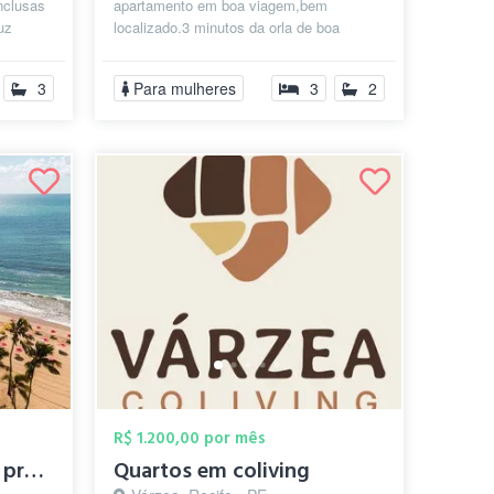
nclusas
apartamento em boa viagem,bem
uz
localizado.3 minutos da orla de boa
viagem,do lado da farmácias,mercados
perto d...
3
Para mulheres
3
2
R$ 1.200,00 por mês
Quarto para moças na praia de Boa Viagem
Quartos em coliving