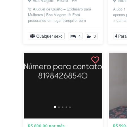
Boa Viagem, Recife - PE
Imbir
🌸 Aluguel de Quarto – Exclusivo para
Alugo 1
Mulheres | Boa Viagem 🌸 Está
apenas 
procurando um lugar tranquilo, bem
> cama 
localizado e confortável para morar?
de estud
Temos a o...
Qualquer sexo
4
3
Para
R$ 800,00 por mês
R$ 590