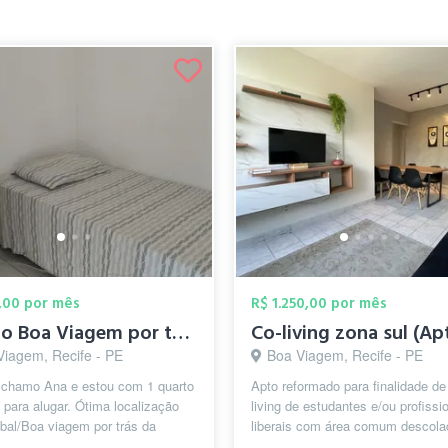
,00 por mês
R$ 1.250,00 por mês
Quarto Boa Viagem por tras da escola ame...
Viagem, Recife - PE
Boa Viagem, Recife - PE
 chamo Ana e estou com 1 quarto
Apto reformado para finalidade de
para alugar. Ótima localização
living de estudantes e/ou profissi
bal/Boa viagem por trás da
liberais com área comum descola
americana na Sá e Souza Per...
com suporte para estudo e trabalho