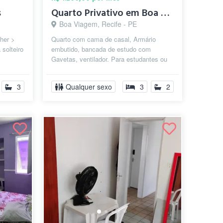
s
Quarto Privativo em Boa Viagem! R$1.200...
Boa Viagem, Recife - PE
lher >
Quarto com cama de casal, Armário
solteiro
embutido, bancada de estudo com
Gavetas, ventilador. Para estudantes ou
...
pessoa que trabalhe
fora,educadas,limpas...
3
Qualquer sexo
3
2