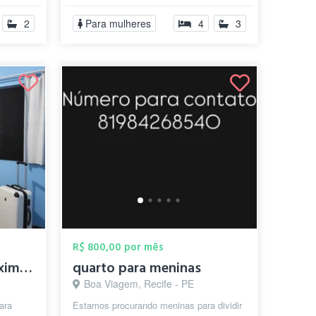
2
Para mulheres
4
3
R$ 800,00 por mês
Quarto mobiliado próximo a Universidade ...
quarto para meninas
Boa Viagem, Recife - PE
ara
Estamos procurando meninas para dividir