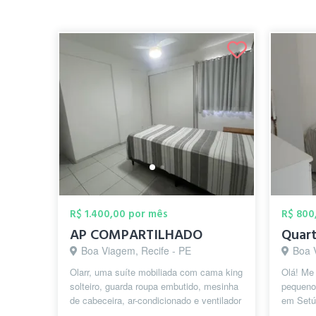
R$ 1.400,00 por mês
R$ 800
AP COMPARTILHADO
Boa Viagem, Recife - PE
Boa 
Olarr, uma suíte mobiliada com cama king
Olá! Me
solteiro, guarda roupa embutido, mesinha
pequeno 
de cabeceira, ar-condicionado e ventilador
em Setú
de teto do nosso precioso...
escola 