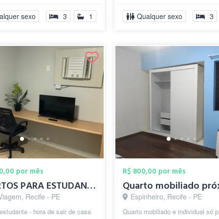
alquer sexo
3
1
Qualquer sexo
3
00,00 por mês
R$ 800,00 por mês
QUARTOS PARA ESTUDANTES E EXECUTIVOS EM ...
Viagem, Recife - PE
Espinheiro, Recife - PE
estudante - hora de sair de casa
Quarto mobiliado e individual só p