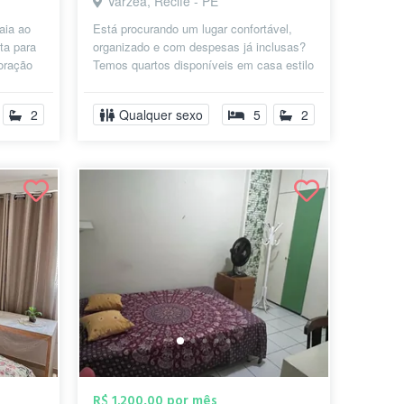
Várzea, Recife - PE
raia ao
Está procurando um lugar confortável,
ta para
organizado e com despesas já inclusas?
coração
Temos quartos disponíveis em casa estilo
coliving, ideal para quem valori...
2
Qualquer sexo
5
2
R$ 1.200,00 por mês