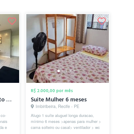
R$ 2.000,00 por mês
Co-living zona sul (Apto ou quartos indi...
Suite Mulher 6 meses
Imbiribeira, Recife - PE
 co-
Alugo 1 suíte aluguel longa duracao,
onais
mínimo 6 meses >apenas para mulher >
da e
cama solteiro ou casal> ventilador > wc
 al...
privativo. Bairro Lagoa do Araçá e...