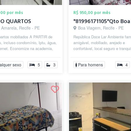
,00 por mês
R$ 950,00 por mês
O QUARTOS
 Amarela, Recife - PE
Boa Viagem, Recife - PE
uartos mobiliados A PARTIR de
República Doce Lar Ambiente fami
s, incluso condomínio, Iptu, água,
amigável, mobiliado, arejado e
ternet. Economize na academia,
confortável, local seguro e tranqui
om sala de ginástica, s...
descanso e estudo, próximo ao Sh
alquer sexo
5
3
Para homens
4