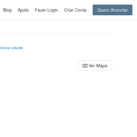
Blog
Ajuda
Fazer Login
Criar Conta
Quero Anunciar
lterar cidade
Ver Mapa