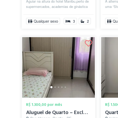
Aguiar na altura do hotel Manibu,perto de
A altern
supermercados, academias de ginástica
uma “St
(Bio Ritmo, Smart Fit, entre out...
preocupa
Qualquer sexo
3
2
Qu
R$ 1.300,00 por mês
R$ 1.5
Aluguel de Quarto – Exclusivo para Mulhe...
Quar