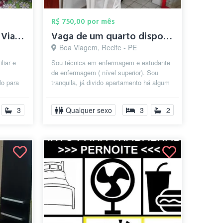
R$ 750,00 por mês
"81996171105"Qto Boa Viagem p/HOMENS IND...
Vaga de um quarto disponível em apartame...
Boa Viagem, Recife - PE
liar e
Sou técnica em enfermagem e estudante
de enfermagem ( nível superior). Sou
lo para
tranquila, já divido apartamento há algum
oppi...
tempo e respeito as regras no que...
3
Qualquer sexo
3
2