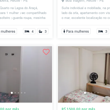
ibeira, Recife - PE
Boa Viagem, Recife - PE
 Quarto na Lagoa do Araçá,
Suíte individual e mobiliada, na p
para 1 mulher >wc compartilhado
lado da orla, apartamento com vis
solteiro >guarda roupa, mesinha
o mar, excelente localização no 
o! Ambiente familiar! áreas ...
de Boa Viagem. Ônibus na po...
 mulheres
4
3
Para mulheres
3
,00 por mês
R$ 1.500,00 por mês