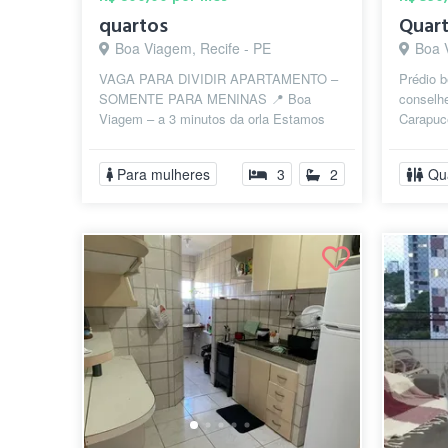
quartos
Boa Viagem, Recife - PE
Boa 
VAGA PARA DIVIDIR APARTAMENTO –
Prédio b
SOMENTE PARA MENINAS 📍 Boa
conselhe
Viagem – a 3 minutos da orla Estamos
Carapuce
com vaga disponível em um apartamento
minutos 
aconchegante e...
supermer
Para mulheres
3
2
Qu