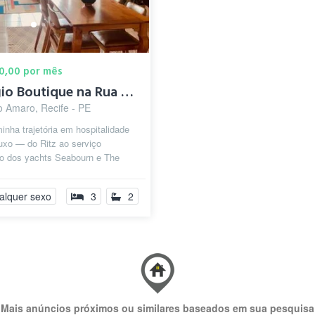
00,00 por mês
Refúgio Boutique na Rua da Aurora - Arte...
o Amaro, Recife - PE
nha trajetória em hospitalidade
luxo — do Ritz ao serviço
vo dos yachts Seabourn e The
 entendo que o verdadeiro luxo é
alquer sexo
3
2
Mais anúncios próximos ou similares baseados em sua pesquisa