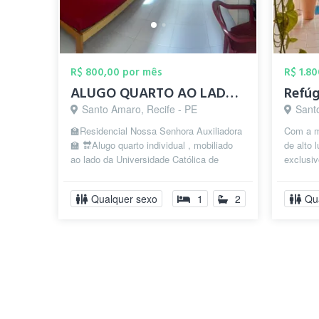
R$ 800,00 por mês
R$ 1.8
ALUGO QUARTO AO LADO DA UNIVERSIDADE CAT...
Santo Amaro, Recife - PE
Sant
🏫Residencial Nossa Senhora Auxiliadora
Com a mi
🏫 🔛Alugo quarto individual , mobiliado
de alto 
ao lado da Universidade Católica de
exclusi
Pernambuco Quarto em prédio anex...
World —
...
Qualquer sexo
1
2
Qu