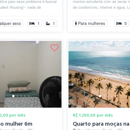
ativa para esse problema é buscar
menina estudante com as taxas i
udent Housing”– nada de
de condomínio, internet e água. L
ção com contas a pagar (inte...
dividida com mais 4 moças.
Apartament...
alquer sexo
1
1
Para mulheres
5
00,00 por mês
R$ 1.200,00 por mês
to mulher 6m