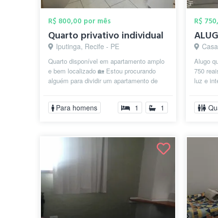
R$ 800,00 por mês
R$ 750
Quarto privativo individual
ALUG
Iputinga, Recife - PE
Casa
Quarto disponível em apartamento amplo
Alugo q
e bem localizado 🏡 Estou procurando
750 reai
alguém para dividir um apartamento de
luz e in
aproximadamente 80 m², com um
prédio c
ambie...
Para homens
1
1
Qu