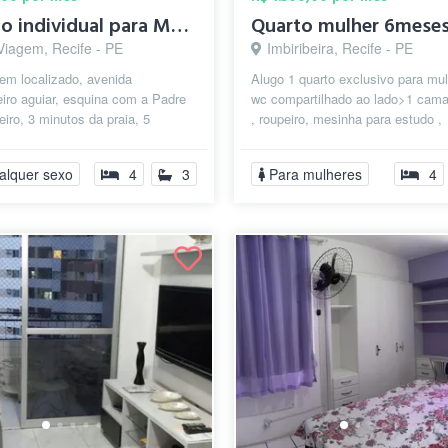
Quarto individual para Moças
Quarto mulher 6mese
Viagem, Recife - PE
Imbiribeira, Recife - PE
em localizado, avenida
Alugo 1 quarto exclusivo para mu
iro aguiar, esquina com a Padre
wc compartilhado ao lado>1 cama 
iro, 3 minutos da praia, 5
, roupeiro, mesinha para estudo ,
do shopping Recife,
ventilador > não possui piscina! R
cado, pa...
alquer sexo
4
3
Para mulheres
4