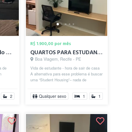
R$ 1.900,00 por mês
Alugo quarto mobiliado em Boa Viagem
QUARTOS PARA ESTUDANTES E EXECUTIVOS EM ...
Boa Viagem, Recife - PE
a de
Vida de estudante - hora de sair de casa
m
A alternativa para esse problema é buscar
uma “Student Housing”– nada de
da e
preocupação com contas a pagar (inte...
2
Qualquer sexo
1
1