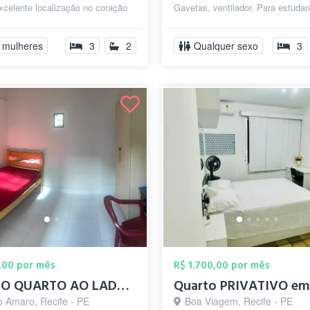
xcelente localização no coração
Gavetas, ventilador. Para estuda
Viagem. Ônibus na po...
pessoa que trabalhe
fora,educadas,limpas...
 mulheres
3
2
Qualquer sexo
3
,00 por mês
R$ 1.700,00 por mês
ALUGO QUARTO AO LADO DA UNIVERSIDADE CAT...
o Amaro, Recife - PE
Boa Viagem, Recife - PE