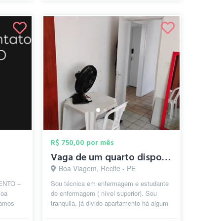
R$ 750,00 por mês
Vaga de um quarto disponível em apartame...
Boa Viagem, Recife - PE
ENTO –
Sou técnica em enfermagem e estudante
oa
de enfermagem ( nível superior). Sou
tamos
tranquila, já divido apartamento há algum
tamento
tempo e respeito as regras no que...