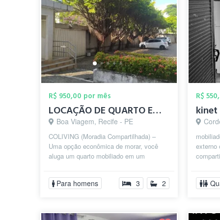
R$ 950,00 por mês
R$ 550
LOCAÇÃO DE QUARTO EM BOA VIAGEM
kinet
Boa Viagem, Recife - PE
Corde
COLIVING (Moradia Compartilhada) –
mobilia
Uma opção econômica de morar, você
externo 
aluga um quarto mobiliado em um
compart
apartamento compartilhado com toda
muito be
estrutura e p...
Para homens
3
2
Qu