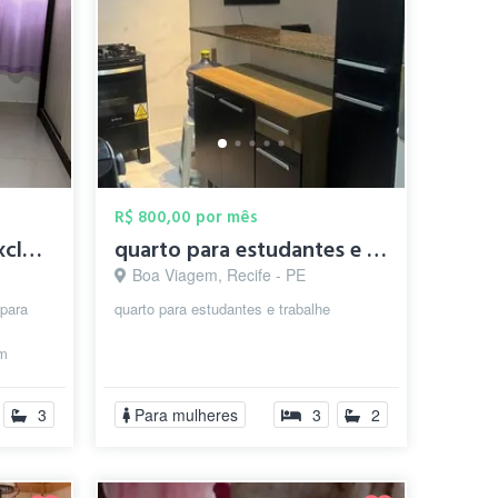
R$ 800,00 por mês
Aluguel de Quarto – Exclusivo para Mulhe...
quarto para estudantes e trabalhe
Boa Viagem, Recife - PE
 para
quarto para estudantes e trabalhe
em
ar?
3
Para mulheres
3
2