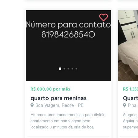
R$ 800,00 por mês
R$ 1.3
quarto para meninas
Boa Viagem, Recife - PE
Pina,
Estamos procurando meninas para dividir
Alugo qu
apartamento em boa viagem,bem
Aguiar n
localizado.3 minutos da orla de boa
superme
viagem,do lado da farmácias,mercados
(Bio Rit