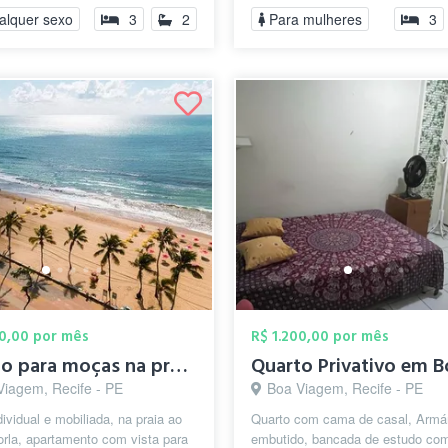
aconchegante e...
alquer sexo
3
2
Para mulheres
3
00,00 por mês
R$ 1.200,00 por mês
Quarto para moças na praia de Boa Viagem
Viagem, Recife - PE
Boa Viagem, Recife - PE
dividual e mobiliada, na praia ao
Quarto com cama de casal, Armá
orla, apartamento com vista para
embutido, bancada de estudo co