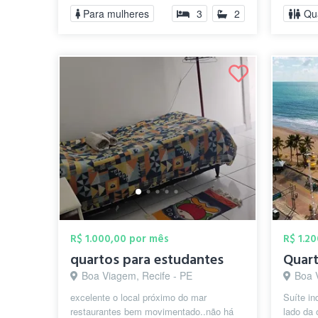
perto d...
Para mulheres
3
2
Qu
R$ 1.000,00 por mês
R$ 1.2
quartos para estudantes
Boa Viagem, Recife - PE
Boa 
excelente o local próximo do mar
Suíte in
restaurantes bem movimentado..não há
lado da 