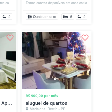
ntes ou
Temos quartos disponíveis em casa estilo
coliving, ideal para quem valori...
2
Qualquer sexo
5
2
R$ 900,00 por mês
Quarto PRIVATIVO em Apartamento Comparti...
aluguel de quartos
Madalena, Recife - PE