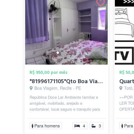
R$ 950,00 por mês
R$ 50,
"81996171105"Qto Boa Viagem p/HOMENS IND...
Boa Viagem, Recife - PE
Totó,
República Doce Lar Ambiente familiar e
==POR 
amigável, mobiliado, arejado e
LER TO
confortável, local seguro e tranquilo para
OFERT
descanso e estudo, próximo ao Shoppi...
AVANGE
FAVOR,
Para homens
4
3
Para
NOITE G