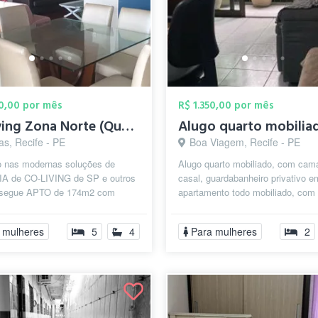
50,00 por mês
R$ 1.350,00 por mês
Co-living Zona Norte (Quartos nas Graças...
s, Recife - PE
Boa Viagem, Recife - PE
 nas modernas soluções de
Alugo quarto mobiliado, com cam
 de CO-LIVING de SP e outros
casal, guardabanheiro privativo e
 segue APTO de 174m2 com
apartamento todo mobiliado, com
T completo para de 5 suítes
elevador, porteiro 24 horas, varan
ais am...
piscina....
 mulheres
5
4
Para mulheres
2