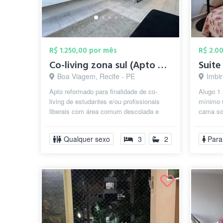
R$ 1.250,00 por mês
R$ 2.0
Co-living zona sul (Apto ou quartos indi...
Suite
Boa Viagem, Recife - PE
Imbir
Apto reformado para finalidade de co-
Alugo 1 
living de estudantes e/ou profissionais
mínimo 
liberais com área comum descolada e
cama sol
com suporte para estudo e trabalho al...
privativ
Qualquer sexo
3
2
Para