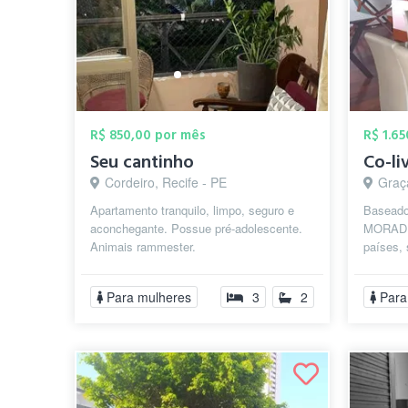
R$ 850,00 por mês
R$ 1.6
Seu cantinho
Cordeiro, Recife - PE
Graça
Apartamento tranquilo, limpo, seguro e
Baseado
aconchegante. Possue pré-adolescente.
MORADIA
Animais rammester.
países,
RETROFI
individu
Para mulheres
3
2
Para