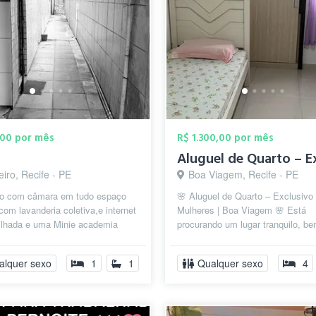
,00 por mês
R$ 1.300,00 por mês
iro, Recife - PE
Boa Viagem, Recife - PE
do com câmara em tudo espaço
🌸 Aluguel de Quarto – Exclusivo
com lavanderia coletiva,e internet
Mulheres | Boa Viagem 🌸 Está
ilhada e uma Minie academia
procurando um lugar tranquilo, b
m localizado próximo a parad...
localizado e confortável para mor
Temos a o...
alquer sexo
1
1
Qualquer sexo
4