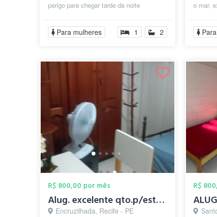
perigo para chegar tarde da noite
o mar, e
supermercados farmácia...local seguro
de Boa 
tbm para...
Para mulheres
1
2
Para
R$ 800,00 por mês
R$ 800
Alug. excelente qto.p/estudante de fora,...
Encruzilhada, Recife - PE
Sant