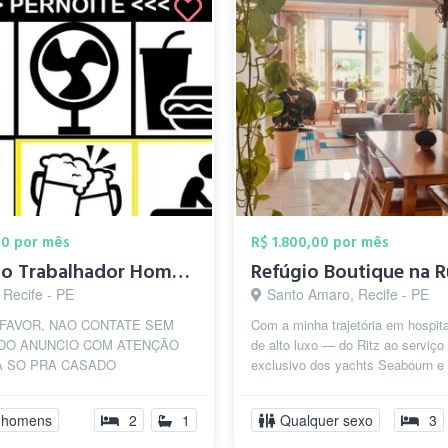
00 por mês
R$ 1.800,00 por mês
Quarto Trabalhador Homem Casado Evangeli...
 Recife - PE
Santo Amaro, Recife - PE
FAVOR, NAO CONTATE SEM
Com a minha trajetória em hospit
DO ANUNCIO COM ATENÇÃO
de alto luxo — do Ritz ao serviço
A SO PRA CASADO
exclusivo dos yachts Seabourn e
LICO DE RESPEITO. POR
World — entendo que o verdadeiro
 =POSSIBILIDADE PRIMEIRA
...
 homens
2
1
Qualquer sexo
3
RAT...