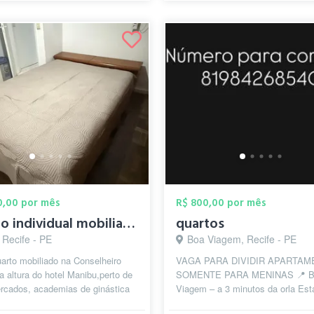
50,00 por mês
R$ 800,00 por mês
Quarto individual mobiliado a 50 metros ...
quartos
 Recife - PE
Boa Viagem, Recife - PE
arto mobiliado na Conselheiro
VAGA PARA DIVIDIR APARTAM
a altura do hotel Manibu,perto de
SOMENTE PARA MENINAS 📍 B
rcados, academias de ginástica
Viagem – a 3 minutos da orla Es
mo, Smart Fit, entre out...
com vaga disponível em um apar