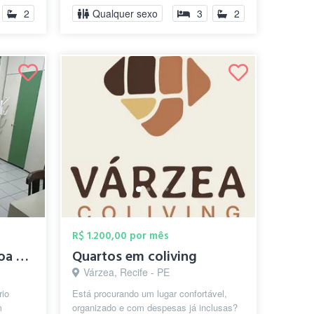
2
Qualquer sexo
3
2
R$ 1.200,00 por mês
Quarto Privativo em Boa Viagem! R$1.200...
Quartos em coliving
Várzea, Recife - PE
rio
Está procurando um lugar confortável,
m
organizado e com despesas já inclusas?