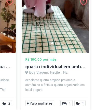
R$ 100,00 por mês
Refúgio Boutique na Rua da Aurora - Arte...
quarto individual em ambiente família é ...
Boa Viagem, Recife - PE
alidade
excelente quarto arejado próximo a
comércios e ônibus quarto organizado em
 The
local seguro
 luxo é
2
Para mulheres
1
1