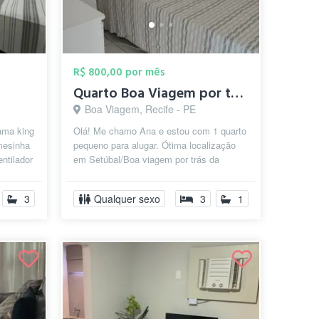
R$ 800,00 por mês
Quarto Boa Viagem por tras da escola ame...
Boa Viagem, Recife - PE
ama king
Olá! Me chamo Ana e estou com 1 quarto
 mesinha
pequeno para alugar. Ótima localização
ntilador
em Setúbal/Boa viagem por trás da
escola americana na Sá e Souza Per...
3
Qualquer sexo
3
1