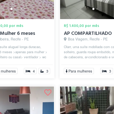
00,00 por mês
R$ 1.400,00 por mês
 Mulher 6 meses
AP COMPARTILHADO
ibeira, Recife - PE
Boa Viagem, Recife - PE
suíte aluguel longa duracao,
Olarr, uma suíte mobiliada com c
6 meses >apenas para mulher >
solteiro, guarda roupa embutido,
teiro ou casal> ventilador > wc
de cabeceira, ar-condicionado e ve
o. Bairro Lagoa do Araçá e...
de teto do nosso precioso...
 mulheres
4
3
Para mulheres
3