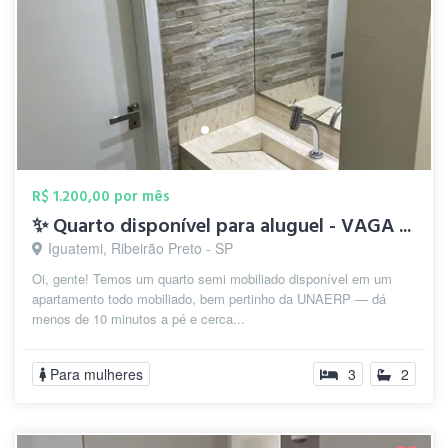
R$ 1.200,00 por mês
✨ Quarto disponível para aluguel - VAGA ...
Iguatemi, Ribeirão Preto - SP
Oi, gente! Temos um quarto semi mobiliado disponível em um
apartamento todo mobiliado, bem pertinho da UNAERP — dá
menos de 10 minutos a pé e cerca...
Para mulheres
3
2