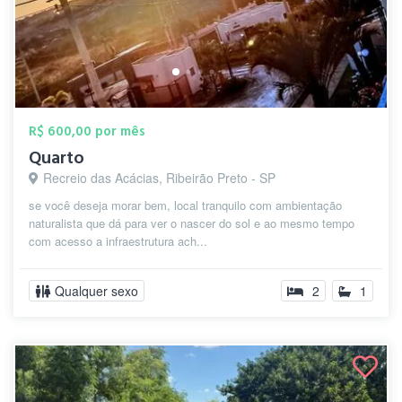
R$ 600,00 por mês
Quarto
Recreio das Acácias, Ribeirão Preto - SP
se você deseja morar bem, local tranquilo com ambientação
naturalista que dá para ver o nascer do sol e ao mesmo tempo
com acesso a infraestrutura ach...
Qualquer sexo
2
1