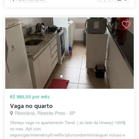
R$ 980,00 por mês
Vaga no quarto
Ribeirânia, Ribeirão Preto - SP
Ofereço vaga no apartamento Trend. ( ao lado da Unaerp) 1000$
no mes. Apt com
seguro/gas/internet/cpfl/netflix/iptu/condominio/aluguel incluso e