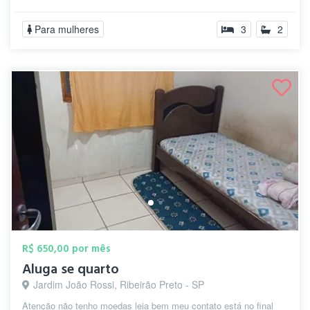
fun...
Para mulheres
3
2
R$ 650,00 por mês
Aluga se quarto
Jardim João Rossi, Ribeirão Preto - SP
Atenção não tenho moedas leia bem meu contato está no final