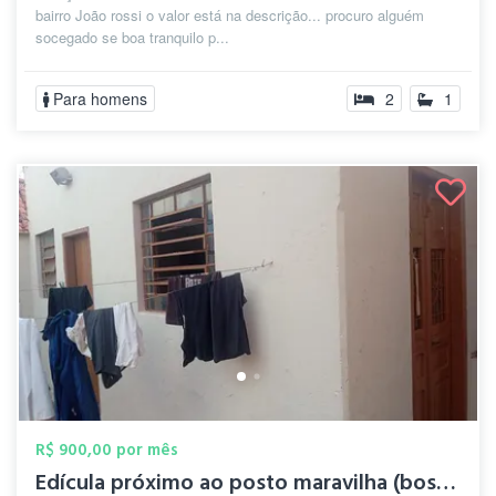
bairro João rossi o valor está na descrição... procuro alguém
socegado se boa tranquilo p...
Para homens
2
1
R$ 900,00 por mês
Edícula próximo ao posto maravilha (bosq...