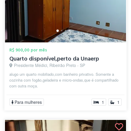
R$ 900,00 por mês
Quarto disponível,perto da Unaerp
Presidente Médici, Ribeirão Preto - SP
alugo um quarto mobiliado,com banheiro privativo. Somente a
cozinha com fogão,geladeira e micro-ondas,que é compartilhado
com outra moça.
Para mulheres
1
1