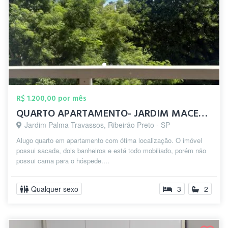
R$ 1.200,00 por mês
QUARTO APARTAMENTO- JARDIM MACEDO RP
Jardim Palma Travassos, Ribeirão Preto - SP
Alugo quarto em apartamento com ótima localização. O imóvel
possui sacada, dois banheiros e está todo mobiliado, porém não
possui cama para o hóspede....
Qualquer sexo
3
2