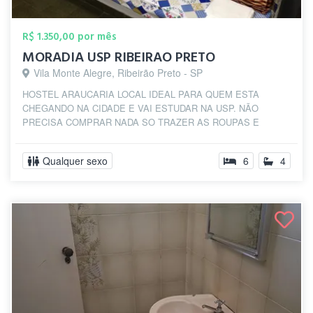
R$ 1.350,00 por mês
MORADIA USP RIBEIRAO PRETO
Vila Monte Alegre, Ribeirão Preto - SP
HOSTEL ARAUCARIA LOCAL IDEAL PARA QUEM ESTA
CHEGANDO NA CIDADE E VAI ESTUDAR NA USP. NÃO
PRECISA COMPRAR NADA SO TRAZER AS ROUPAS E
OBJETOS DE USO PES...
Qualquer sexo
6
4