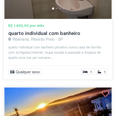
R$ 1.400,00 por mês
quarto individual com banheiro
Ribeirânia, Ribeirão Preto - SP
quarto individual com banheiro privativo,numa casa de família
com ar,frigobar,Internet, roupa lavada e passada e limpeza do
quarto uma vez por semana....
Qualquer sexo
1
1