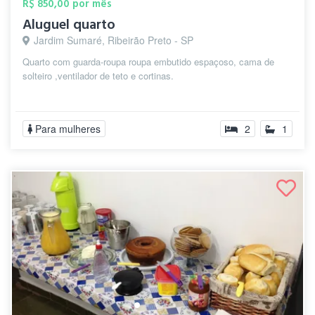
R$ 850,00 por mês
Aluguel quarto
Jardim Sumaré, Ribeirão Preto - SP
Quarto com guarda-roupa roupa embutido espaçoso, cama de
solteiro ,ventilador de teto e cortinas.
Para mulheres
2
1