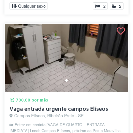
Qualquer sexo
2
2
R$ 700,00 por mês
Vaga entrada urgente campos Elíseos
Campos Elíseos, Ribeirão Preto - SP
🏡 Entrar em contato [VAGA DE QUARTO – ENTRADA
IMEDIATA] Local: Campos Elíseos, próximo ao Posto Maravilha