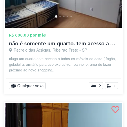
R$ 600,00 por mês
não é somente um quarto. tem acesso a ar...
Recreio das Acácias, Ribeirão Preto - SP
alugo um quarto com acesso a todos os móveis da casa ( fogão,
geladeira, armário para uso exclusivo., banheiro, área de lazer
próximo ao novo shopping...
Qualquer sexo
2
1