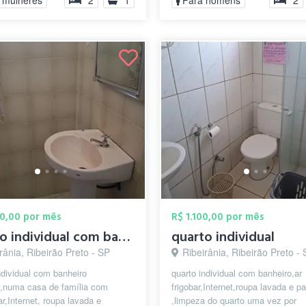
 mulheres
2
1
Para homens
2
00,00 por mês
R$ 1.100,00 por mês
quarto individual com banheiro
quarto individual
rânia, Ribeirão Preto - SP
Ribeirânia, Ribeirão Preto -
ndividual com banheiro
quarto individual com banheiro,ar
o,numa casa de família com
frigobar,Internet,roupa lavada e 
bar,Internet, roupa lavada e
,limpeza do quarto uma vez por