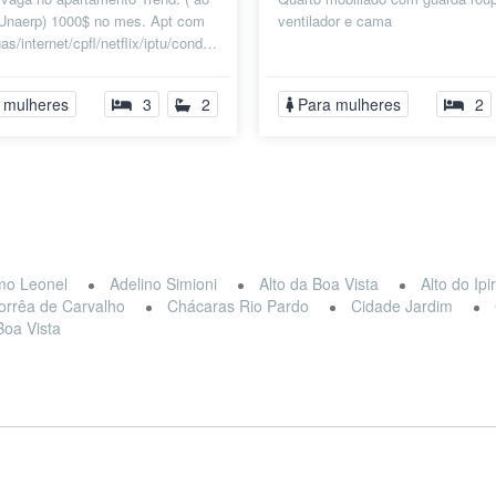
 Unaerp) 1000$ no mes. Apt com
ventilador e cama
as/internet/cpfl/netflix/iptu/condominio/aluguel
 fun...
 mulheres
3
2
Para mulheres
2
mo Leonel
Adelino Simioni
Alto da Boa Vista
Alto do Ip
orrêa de Carvalho
Chácaras Rio Pardo
Cidade Jardim
Boa Vista