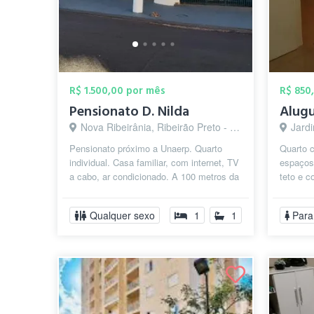
R$ 1.500,00 por mês
R$ 850
Pensionato D. Nilda
Alugu
Nova Ribeirânia, Ribeirão Preto - SP
Jard
Pensionato próximo a Unaerp. Quarto
Quarto 
individual. Casa familiar, com internet, TV
espaçoso
a cabo, ar condicionado. A 100 metros da
teto e c
Unaerp. Ambiente agradável e...
Qualquer sexo
1
1
Para