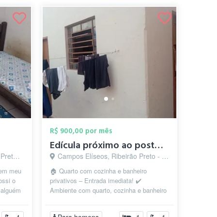
R$ 900,00 por mês
Edícula próximo ao posto maravilha (bosq...
 - SP
Campos Elíseos, Ribeirão Preto - SP
bem meu
🏠 Quarto com cozinha e banheiro
ossi o
privativos – Entrada imediata! ✔️
o alguém
Ambiente com quarto, cozinha e banheiro
✔️ Fogão disponível no local ✔️ Água e
ene...