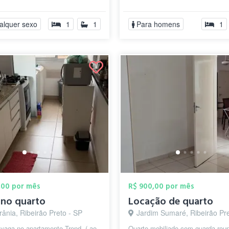
 e limpeza do quarto uma vez por
semana.Piscina e cozinha coletiv
...
alquer sexo
1
1
Para homens
1
,00 por mês
R$ 900,00 por mês
 no quarto
Locação de quarto
rânia, Ribeirão Preto - SP
Jardim Sumaré, Ribeirão Pre
vaga no apartamento Trend. ( ao
Quarto mobiliado com guarda rou