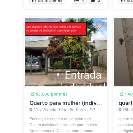
Para mulheres
4
2
Para
R$ 650,00 por mês
R$ 1.4
Quarto para mulher (individual)/ feminin...
Vila Virgínia, Ribeirão Preto - SP
Ribei
Endereço e contato na primeira foto.
quarto i
Quarto individual mobiliado para mulher.
privativ
Areas comuns: Cozinha com armario,
ar,frigo