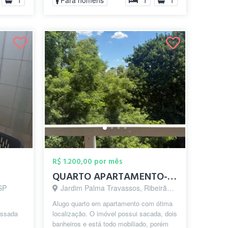
1
Para homens
1
1
R$ 1.200,00 por mês
QUARTO APARTAMENTO- JARDIM MACEDO RP
 SP
Jardim Palma Travassos, Ribeirão Preto - SP
Alugo quarto em apartamento com ótima
passada
localização. O imóvel possui sacada, dois
banheiros e está todo mobiliado, porém