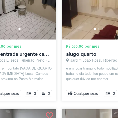
,00 por mês
R$ 550,00 por mês
Vaga entrada urgente campos Elíseos
alugo quarto
s Elíseos, Ribeirão Preto - SP
Jardim João Rossi, Ribeirão Preto
ar em contato [VAGA DE QUARTO
e um lugar tranquilo todo mobiliad
ADA IMEDIATA] Local: Campos
trabalho dia todo fico pouco em c
, próximo ao Posto Maravilha
qualquer dúvida me chamar
 familiar, tranquilo e seguro – i...
alquer sexo
3
2
Qualquer sexo
2