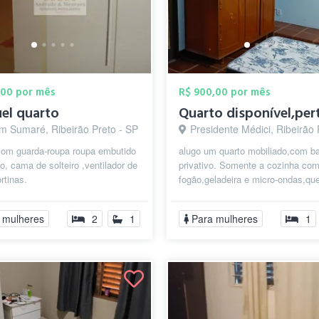
,00 por mês
R$ 900,00 por mês
el quarto
im Sumaré, Ribeirão Preto - SP
Presidente Médici, Ribeirão Pret
com guarda-roupa roupa embutido
alugo um quarto mobiliado,com b
, cama de solteiro ,ventilador de
privativo. Somente a cozinha co
ortinas.
fogão,geladeira e micro-ondas,qu
compartilhado com outra moça.
 mulheres
2
1
Para mulheres
1