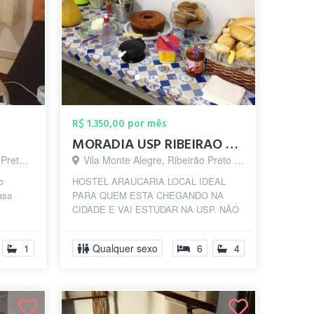
R$ 1.350,00 por mês
MORADIA USP RIBEIRAO PRETO
 - SP
Vila Monte Alegre, Ribeirão Preto - SP
o
HOSTEL ARAUCARIA LOCAL IDEAL
asa
PARA QUEM ESTA CHEGANDO NA
CIDADE E VAI ESTUDAR NA USP. NÃO
PRECISA COMPRAR NADA SO
TRAZER AS ROUPAS E OBJETOS DE
1
Qualquer sexo
6
4
USO PES...