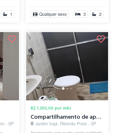
as.
não possui cama para o hóspede....
1
Qualquer sexo
3
2
R$ 1.300,00 por mês
Compartilhamento de apartamento completo
to - SP
Jardim Irajá, Ribeirão Preto - SP
pa,
Apartamento com quarto amplo mobiliado,