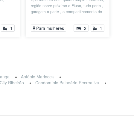
região nobre próximo a Fiusa, tudo perto ,
garagem a parte , o compartilhamento do
imóvel é somente com a pro...
1
Para mulheres
2
1
iranga
Antônio Marincek
City Ribeirão
Condomínio Balneário Recreativa