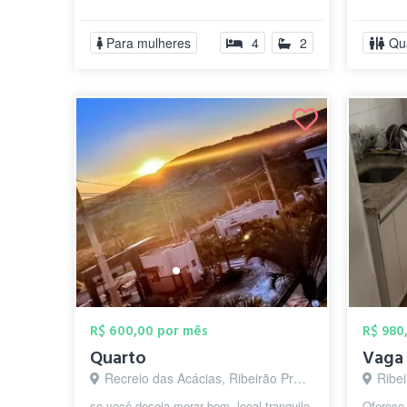
geladeira, fogão e mesa Lavanderia c...
passada
semana.
Para mulheres
4
2
Qu
R$ 600,00 por mês
R$ 980
Quarto
Vaga
Recreio das Acácias, Ribeirão Preto - SP
Ribei
se você deseja morar bem, local tranquilo
Ofereço 