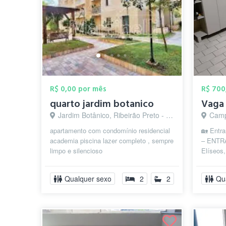
R$ 0,00 por mês
R$ 700
quarto jardim botanico
Jardim Botânico, Ribeirão Preto - SP
Campo
apartamento com condomínio residencial
🏡 Entr
academia piscina lazer completo , sempre
– ENTR
limpo e silencioso
Elíseos
Ambiente
Qualquer sexo
2
2
Qu