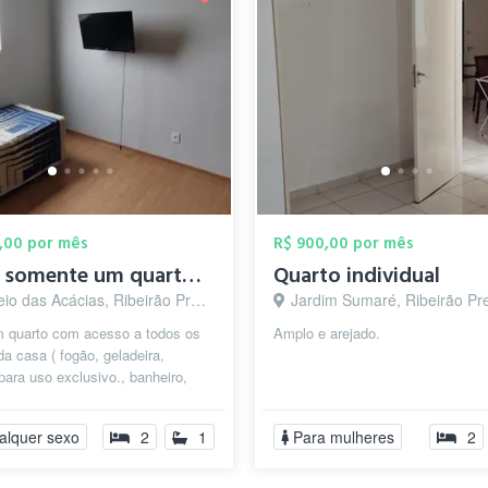
,00 por mês
R$ 900,00 por mês
não é somente um quarto. tem acesso a ar...
Quarto individual
o das Acácias, Ribeirão Preto - SP
Jardim Sumaré, Ribeirão Pre
m quarto com acesso a todos os
Amplo e arejado.
a casa ( fogão, geladeira,
para uso exclusivo., banheiro,
lazer próximo ao novo shopping...
alquer sexo
2
1
Para mulheres
2