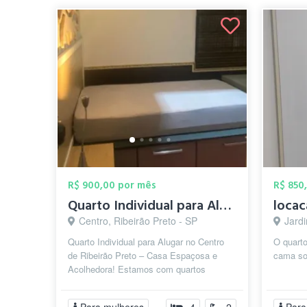
R$ 900,00 por mês
R$ 850
Quarto Individual para Alugar no Centro ...
Centro, Ribeirão Preto - SP
Jard
Quarto Individual para Alugar no Centro
O quart
de Ribeirão Preto – Casa Espaçosa e
cama sol
Acolhedora! Estamos com quartos
disponíveis em uma casa ampla e bem
local...