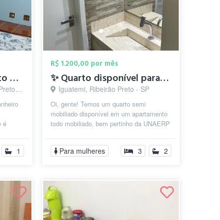
R$ 1.200,00 por mês
Quarto disponível,perto da Unaerp
✨ Quarto disponível para aluguel - VAGA ...
o - SP
Iguatemi, Ribeirão Preto - SP
anheiro
Oi, gente! Temos um quarto semi
m
mobiliado disponível em um apartamento
e é
todo mobiliado, bem pertinho da UNAERP
— dá menos de 10 minutos a pé e
cerca...
1
Para mulheres
3
2