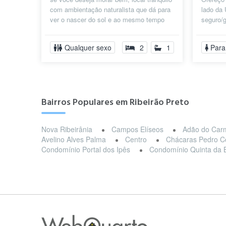
com ambientação naturalista que dá para
lado da
ver o nascer do sol e ao mesmo tempo
seguro/g
com acesso a infraestrutura ach...
incluso e
Qualquer sexo
2
1
Para
Bairros Populares em Ribeirão Preto
Nova Ribeirânia
Campos Elíseos
Adão do Car
Avelino Alves Palma
Centro
Chácaras Pedro C
Condomínio Portal dos Ipês
Condomínio Quinta da 