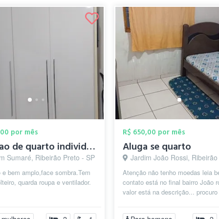
,00 por mês
R$ 650,00 por mês
locacao de quarto individual
Aluga se quarto
im Sumaré, Ribeirão Preto - SP
Jardim João Rossi, Ribeirão Preto
o e bem amplo,face sombra.Tem
Atenção não tenho moedas leia 
teiro, quarda roupa e ventilador.
contato está no final bairro João r
valor está na descrição... procur
socegado se boa tranquilo p...