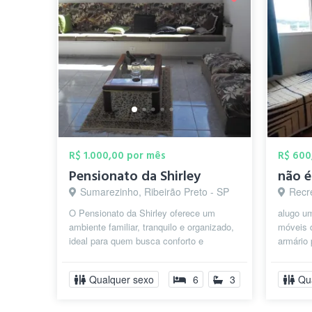
R$ 1.000,00 por mês
R$ 600
Pensionato da Shirley
Sumarezinho, Ribeirão Preto - SP
Recrei
O Pensionato da Shirley oferece um
alugo u
ambiente familiar, tranquilo e organizado,
móveis d
ideal para quem busca conforto e
armário 
praticidade próximo à USP Ribeirão
área de 
Pret...
Qualquer sexo
6
3
Qu