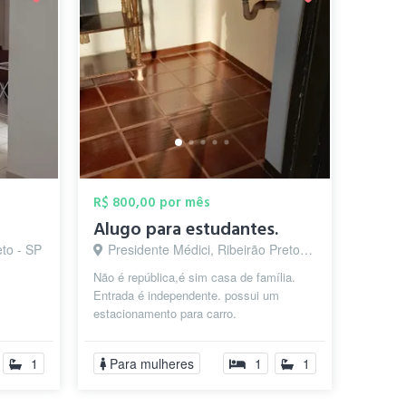
R$ 800,00 por mês
Alugo para estudantes.
to - SP
Presidente Médici, Ribeirão Preto - SP
Não é república,é sim casa de família.
Entrada é independente. possui um
estacionamento para carro.
1
Para mulheres
1
1