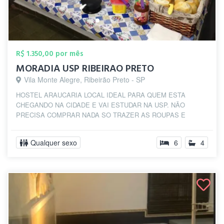
R$ 1.350,00 por mês
MORADIA USP RIBEIRAO PRETO
Vila Monte Alegre, Ribeirão Preto - SP
HOSTEL ARAUCARIA LOCAL IDEAL PARA QUEM ESTA
CHEGANDO NA CIDADE E VAI ESTUDAR NA USP. NÃO
PRECISA COMPRAR NADA SO TRAZER AS ROUPAS E
OBJETOS DE USO PES...
Qualquer sexo
6
4