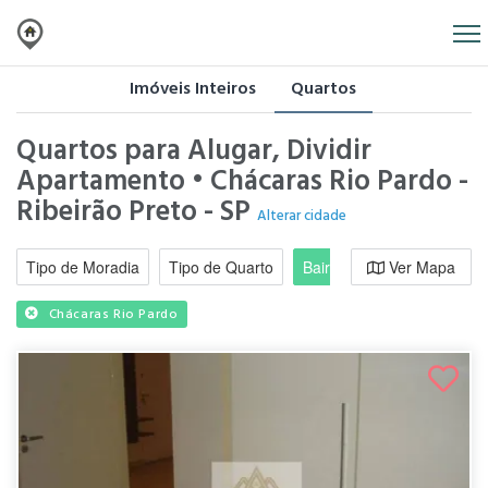
Imóveis Inteiros
Quartos
Quartos para Alugar, Dividir
Apartamento • Chácaras Rio Pardo -
Ribeirão Preto - SP
Alterar cidade
Tipo de Moradia
Tipo de Quarto
Bairro / Região
Ver Mapa
Moradi
Chácaras Rio Pardo