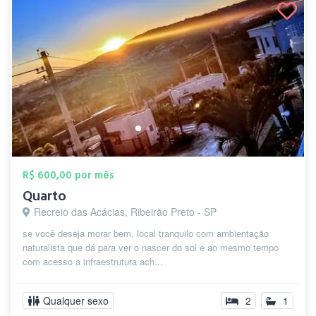
R$ 600,00 por mês
Quarto
Recreio das Acácias, Ribeirão Preto - SP
se você deseja morar bem, local tranquilo com ambientação
naturalista que dá para ver o nascer do sol e ao mesmo tempo
com acesso a infraestrutura ach...
Qualquer sexo
2
1