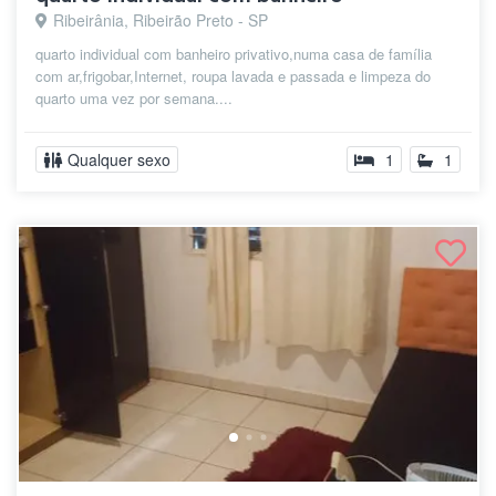
Ribeirânia, Ribeirão Preto - SP
quarto individual com banheiro privativo,numa casa de família
com ar,frigobar,Internet, roupa lavada e passada e limpeza do
quarto uma vez por semana....
Qualquer sexo
1
1