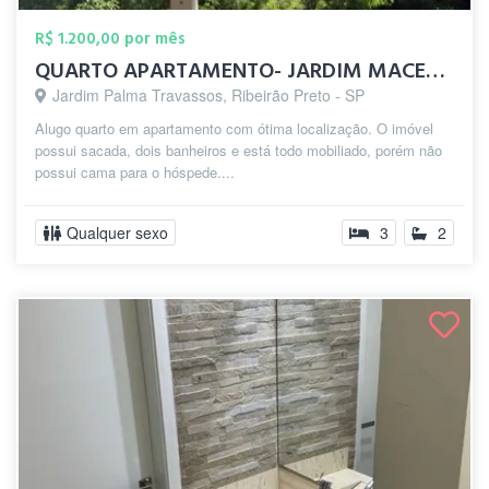
R$ 1.200,00 por mês
QUARTO APARTAMENTO- JARDIM MACEDO RP
Jardim Palma Travassos, Ribeirão Preto - SP
Alugo quarto em apartamento com ótima localização. O imóvel
possui sacada, dois banheiros e está todo mobiliado, porém não
possui cama para o hóspede....
Qualquer sexo
3
2