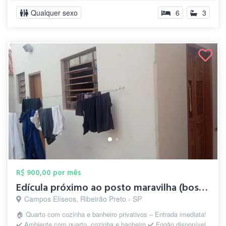
Qualquer sexo
6
3
R$ 900,00 por mês
Edícula próximo ao posto maravilha (bosq...
Campos Elíseos, Ribeirão Preto - SP
🏠 Quarto com cozinha e banheiro privativos – Entrada imediata!
✔️ Ambiente com quarto, cozinha e banheiro ✔️ Fogão disponível