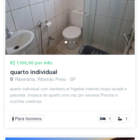
R$ 1.100,00 por mês
quarto individual
Ribeirânia, Ribeirão Preto - SP
quarto individual com banheiro,ar frigobar,Internet,roupa lavada e
passada ,limpeza do quarto uma vez por semana.Piscina e
cozinha coletivas.
Para homens
1
1