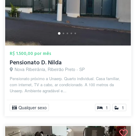
R$ 1.500,00 por mês
Pensionato D. Nilda
Nova Ribeirânia, Ribeirão Preto - SP
Pensionato próximo a Unaerp. Quarto individual. Casa familiar,
com internet, TV a cabo, ar condicionado. A 100 metros da
Unaerp. Ambiente agradável e...
Qualquer sexo
1
1