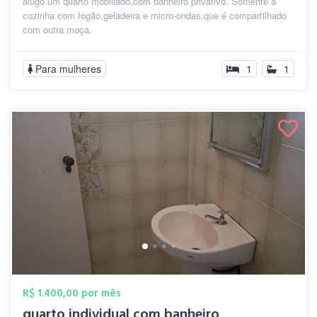
alugo um quarto mobiliado,com banheiro privativo. Somente a
cozinha com fogão,geladeira e micro-ondas,que é compartilhado
com outra moça.
Para mulheres
1
1
R$ 1.400,00 por mês
quarto individual com banheiro