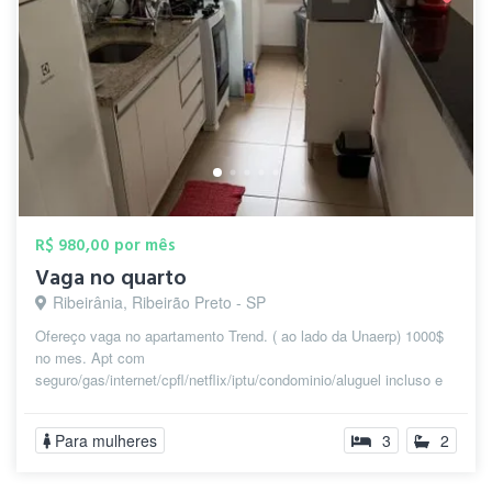
R$ 980,00 por mês
Vaga no quarto
Ribeirânia, Ribeirão Preto - SP
Ofereço vaga no apartamento Trend. ( ao lado da Unaerp) 1000$
no mes. Apt com
seguro/gas/internet/cpfl/netflix/iptu/condominio/aluguel incluso e
fun...
Para mulheres
3
2