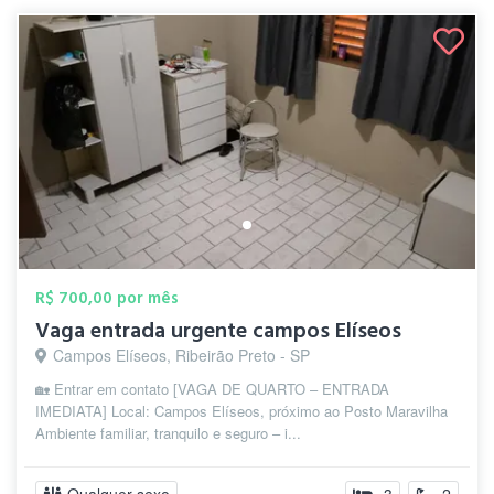
R$ 700,00 por mês
Vaga entrada urgente campos Elíseos
Campos Elíseos, Ribeirão Preto - SP
🏡 Entrar em contato [VAGA DE QUARTO – ENTRADA
IMEDIATA] Local: Campos Elíseos, próximo ao Posto Maravilha
Ambiente familiar, tranquilo e seguro – i...