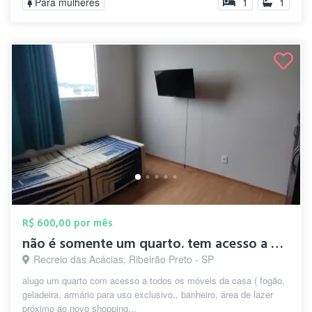
Para mulheres
1
1
R$ 600,00 por mês
não é somente um quarto. tem acesso a ar...
Recreio das Acácias, Ribeirão Preto - SP
alugo um quarto com acesso a todos os móveis da casa ( fogão,
geladeira, armário para uso exclusivo., banheiro, área de lazer
próximo ao novo shopping...