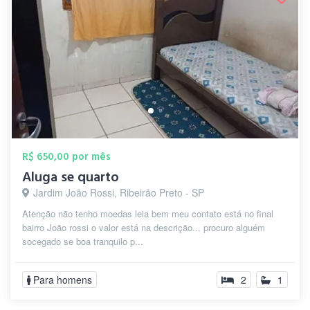
R$ 650,00 por mês
Aluga se quarto
Jardim João Rossi, Ribeirão Preto - SP
Atenção não tenho moedas leia bem meu contato está no final
bairro João rossi o valor está na descrição... procuro alguém
socegado se boa tranquilo p...
Para homens
2
1