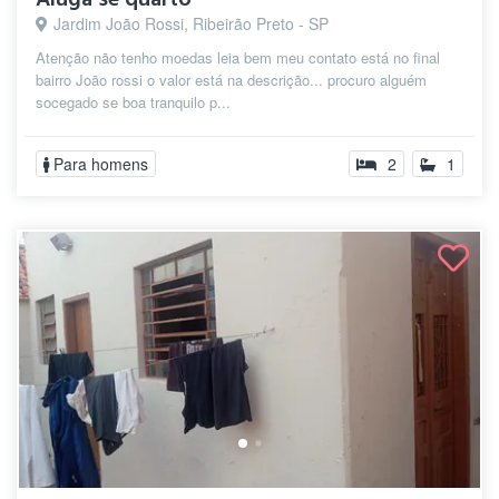
Jardim João Rossi, Ribeirão Preto - SP
Atenção não tenho moedas leia bem meu contato está no final
bairro João rossi o valor está na descrição... procuro alguém
socegado se boa tranquilo p...
Para homens
2
1