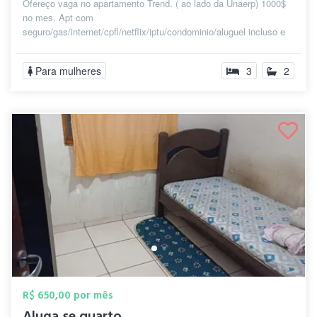
Ofereço vaga no apartamento Trend. ( ao lado da Unaerp) 1000$
no mes. Apt com
seguro/gas/internet/cpfl/netflix/iptu/condominio/aluguel incluso e
fun...
Para mulheres
3
2
R$ 650,00 por mês
Aluga se quarto