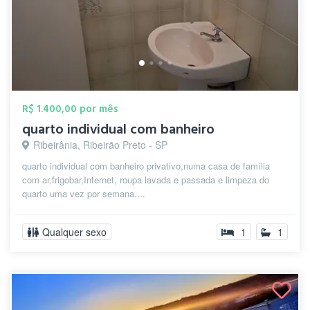
R$ 1.400,00 por mês
quarto individual com banheiro
Ribeirânia, Ribeirão Preto - SP
quarto individual com banheiro privativo,numa casa de família
com ar,frigobar,Internet, roupa lavada e passada e limpeza do
quarto uma vez por semana....
Qualquer sexo
1
1