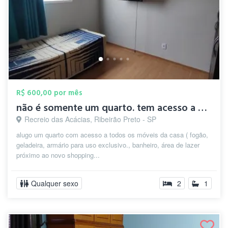
R$ 600,00 por mês
não é somente um quarto. tem acesso a ar...
Recreio das Acácias, Ribeirão Preto - SP
alugo um quarto com acesso a todos os móveis da casa ( fogão,
geladeira, armário para uso exclusivo., banheiro, área de lazer
próximo ao novo shopping...
Qualquer sexo
2
1