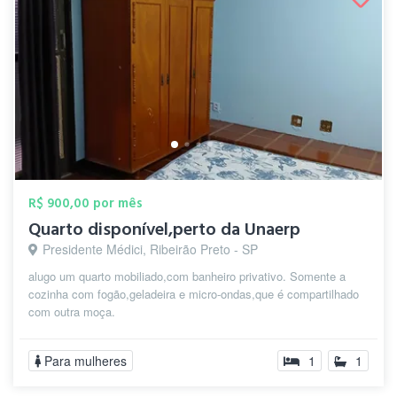
R$ 900,00 por mês
Quarto disponível,perto da Unaerp
Presidente Médici, Ribeirão Preto - SP
alugo um quarto mobiliado,com banheiro privativo. Somente a
cozinha com fogão,geladeira e micro-ondas,que é compartilhado
com outra moça.
Para mulheres
1
1