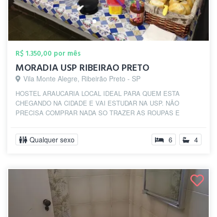
R$ 1.350,00 por mês
MORADIA USP RIBEIRAO PRETO
Vila Monte Alegre, Ribeirão Preto - SP
HOSTEL ARAUCARIA LOCAL IDEAL PARA QUEM ESTA
CHEGANDO NA CIDADE E VAI ESTUDAR NA USP. NÃO
PRECISA COMPRAR NADA SO TRAZER AS ROUPAS E
OBJETOS DE USO PES...
Qualquer sexo
6
4