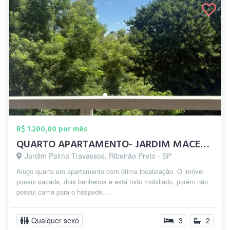
R$ 1.200,00 por mês
QUARTO APARTAMENTO- JARDIM MACEDO RP
Jardim Palma Travassos, Ribeirão Preto - SP
Alugo quarto em apartamento com ótima localização. O imóvel
possui sacada, dois banheiros e está todo mobiliado, porém não
possui cama para o hóspede....
Qualquer sexo
3
2