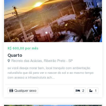
R$ 600,00 por mês
Quarto
Recreio das Acácias, Ribeirão Preto - SP
se você deseja morar bem, local tranquilo com ambientação
naturalista que dá para ver o nascer do sol e ao mesmo tempo
com acesso a infraestrutura ach...
Qualquer sexo
2
1