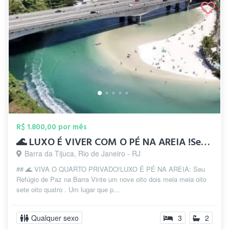
R$ 1.800,00 por mês
🌊 LUXO É VIVER COM O PÉ NA AREIA !Seu R...
Barra da Tijuca, Rio de Janeiro - RJ
## 🌊 VIVA O QUARTO PRIVADO!LUXO É PÉ NA AREIA: Seu
Refúgio de Paz na Barra Vinte um nove oito dois meia meia oito
sete oito quatro . Um lugar que p...
Qualquer sexo
3
2