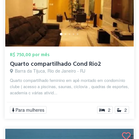
R$ 750,00 por mês
Quarto compartilhado Cond Rio2
Barra da Tijuca, Rio de Janeiro - RJ
Quarto compartilhado feminino em apê montado em condomínio
clube ( acesso a piscinas, saunas, ciclovia , quadras de esportes,
academia c várias ativid...
Para mulheres
2
2