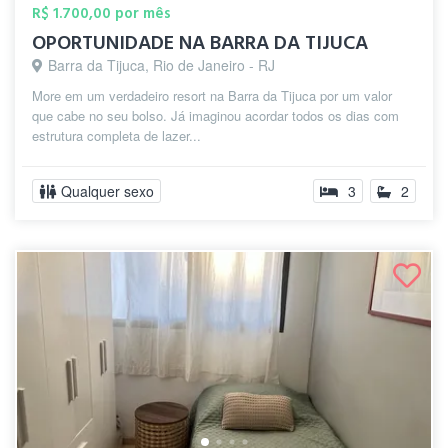
R$ 1.700,00 por mês
OPORTUNIDADE NA BARRA DA TIJUCA
Barra da Tijuca, Rio de Janeiro - RJ
More em um verdadeiro resort na Barra da Tijuca por um valor
que cabe no seu bolso. Já imaginou acordar todos os dias com
estrutura completa de lazer...
Qualquer sexo
3
2