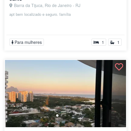
Barra da Tijuca, Rio de Janeiro - RJ
apt bem localizado e seguro. família
Para mulheres
1
1