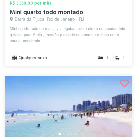
R$ 3.350,00 por mês
Mini quarto todo montado
Barra da Tijuca, Rio de Janeiro - RJ
Mini quarto todo com ar , tv , frigobar . com direto no condomínio
q valsa para Praia , frescão p cidade ou zona su e zona norte .
sauna. academia ...
Qualquer sexo
1
1