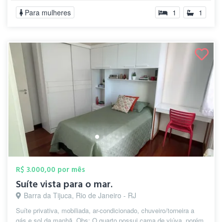
Para mulheres
1
1
R$ 3.000,00 por mês
Suíte vista para o mar.
Barra da Tijuca, Rio de Janeiro - RJ
Suíte privativa, mobiliada, ar-condicionado, chuveiro/torneira a
gás e sol da manhã. Obs: O quarto possui cama de viúva, porém