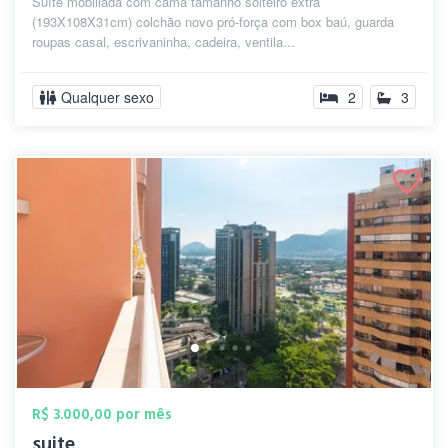
Suíte mobiliada com cama tamanho solteiro extra
(193X108X31cm) colchão novo pró-força com box baú, guarda
roupas casal, escrivaninha, cadeira, ventila...
Qualquer sexo
2
3
R$ 3.000,00 por mês
suite