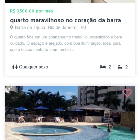
R$ 3.500,00 por mês
quarto maravilhoso no coração da barra
Barra da Tijuca, Rio de Janeiro - RJ
O quarto fica em um apartamento tranquilo, organizado e bem
cuidado. O espaço é arejado, com boa iluminação, ideal para
quem busca conforto e um ambie...
Qualquer sexo
2
2