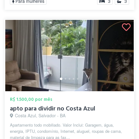
Para mulheres
3
3
R$ 1.500,00 por mês
apto para dividir no Costa Azul
Costa Azul, Salvador - BA
Apartamento todo mobiliado. Valor Inclui: Garagem, água,
energia, IPTU, condomínio, Internet, aluguel, roupas de cama,
material de limpeza para as fax...