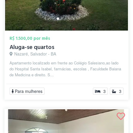
R$ 1.500,00 por mês
Aluga-se quartos
Nazaré, Salvador - BA
Apartamento localizado em frente ao Colégio Salesiano,ao lado
do Hospital Santa Isabel, farmácias, escolas , Faculdade Baiana
de Medicina e direito. S...
Para mulheres
3
3