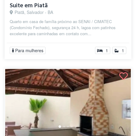
Suite em Piatã
Piatã, Salvador - BA
Quarto em casa de família próximo ao SENAI / CIMATEC
(Condomínio Fechado), segurança 24 h, lagoa com patinhos
excelente para caminhadas em contato com...
Para mulheres
1
1