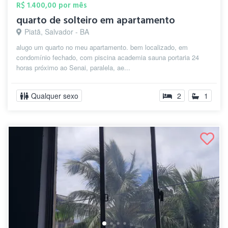
R$ 1.400,00 por mês
quarto de solteiro em apartamento
Piatã, Salvador - BA
alugo um quarto no meu apartamento. bem localizado, em
condomínio fechado, com piscina academia sauna portaria 24
horas próximo ao Senai, paralela, ae...
Qualquer sexo
2
1