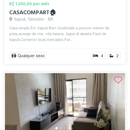
R$ 1.200,00 por mês
CASACOMPART🏠
Itapuã, Salvador - BA
Casa ampla Em itapuâ Bem localizada a poucos metros da
praia,acaraje de cira, vila baiana, lagoa di abaete,Farol de
itapuã,Comercio local,mercados,Far...
Qualquer sexo
4
2