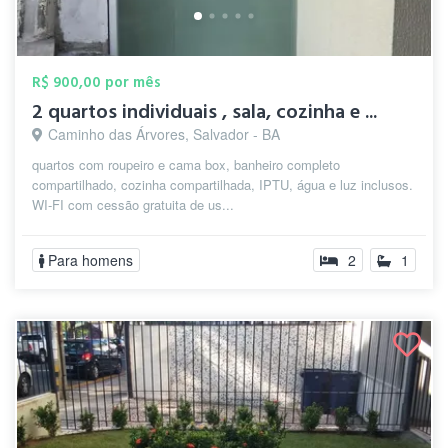
R$ 900,00 por mês
2 quartos individuais , sala, cozinha e ...
Caminho das Árvores, Salvador - BA
quartos com roupeiro e cama box, banheiro completo
compartilhado, cozinha compartilhada, IPTU, água e luz inclusos.
WI-FI com cessão gratuita de us...
Para homens
2
1