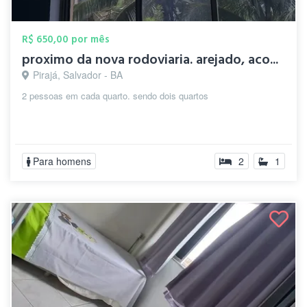
R$ 650,00 por mês
proximo da nova rodoviaria. arejado, aco...
Pirajá, Salvador - BA
2 pessoas em cada quarto. sendo dois quartos
Para homens
2
1