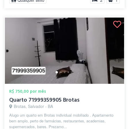
Qualquer sexo
2
1
R$ 750,00 por mês
Quarto 71999359905 Brotas
Brotas, Salvador - BA
Alugo um quarto em Brotas individual mobiliado . Apartamento
bem amplo, perto de farmácias, restaurantes, academias,
supermercados, bares. Prezamo...