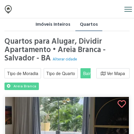
Imóveis Inteiros
Quartos
Quartos para Alugar, Dividir
Apartamento • Areia Branca -
Salvador - BA
Alterar cidade
Tipo de Moradia
Tipo de Quarto
Bairro / Região
Ver Mapa
Moradi
Areia Branca