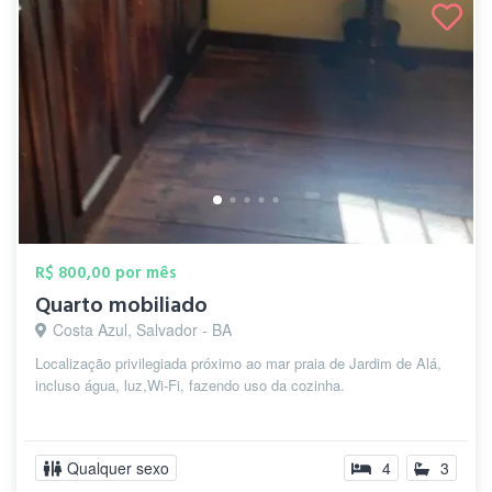
R$ 800,00 por mês
Quarto mobiliado
Costa Azul, Salvador - BA
Localização privilegiada próximo ao mar praia de Jardim de Alá,
incluso água, luz,Wi-Fi, fazendo uso da cozinha.
Qualquer sexo
4
3