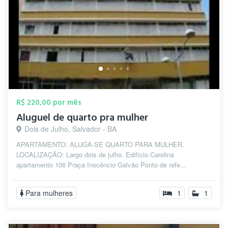
R$ 220,00 por mês
Aluguel de quarto pra mulher
Dois de Julho, Salvador - BA
APARTAMENTO: ALUGA-SE QUARTO PARA MULHER.
LOCALIZAÇÃO: Largo dois de julho. Edifício Carolina
apartamento 106 Praça Inocêncio Galvão Ponto de refe...
Para mulheres
1
1