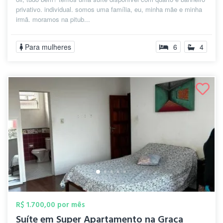
privativo. individual. somos uma família, eu, minha mãe e minha
irmã. moramos na pitub...
Para mulheres
6
4
R$ 1.700,00 por mês
Suíte em Super Apartamento na Graça