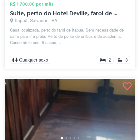
R$ 1.700,00 por mês
Suíte, perto do Hotel Deville, farol de ...
Itapuã, Salvador - BA
Casa localizada, perto do farol de Itapuã. Sem necessidade de
carro para ir a praia. Perto de ponto de ônibus e de academia.
Condomínio com 8 casas,...
Qualquer sexo
2
3