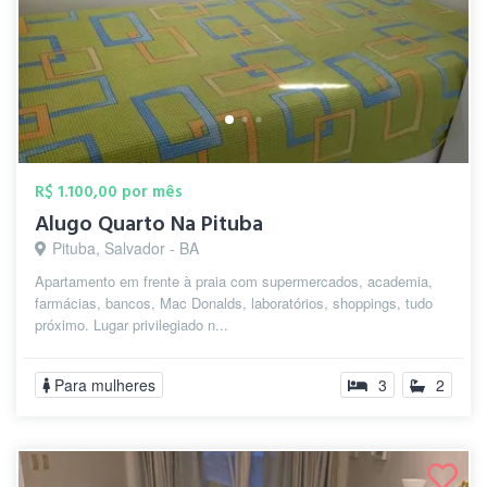
R$ 1.100,00 por mês
Alugo Quarto Na Pituba
Pituba, Salvador - BA
Apartamento em frente à praia com supermercados, academia,
farmácias, bancos, Mac Donalds, laboratórios, shoppings, tudo
próximo. Lugar privilegiado n...
Para mulheres
3
2