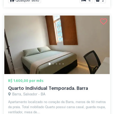
Qualquer sexo
4
2
R$ 1.600,00 por mês
Quarto Individual Temporada. Barra
Barra, Salvador - BA
Apartamento localizado no coração da Barra, menos de 50 metros
da praia. Total mobiliado Quarto possui cama casal, guarda roupa,
ventilador, mesa de...