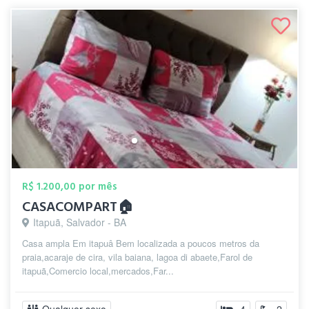
R$ 1.200,00 por mês
CASACOMPART🏠
Itapuã, Salvador - BA
Casa ampla Em itapuâ Bem localizada a poucos metros da
praia,acaraje de cira, vila baiana, lagoa di abaete,Farol de
itapuã,Comercio local,mercados,Far...