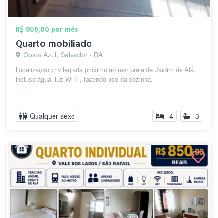
R$ 800,00 por mês
Quarto mobiliado
Costa Azul, Salvador - BA
Localização privilegiada próximo ao mar praia de Jardim de Alá,
incluso água, luz,Wi-Fi, fazendo uso da cozinha.
Qualquer sexo
4
3