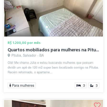
R$ 1.200,00 por mês
Quartos mobiliados para mulheres na Pitu...
Pituba, Salvador - BA
Olá! Me chamo Júlia e estou buscando mulheres que possam
dividir um apê de 120 m2 super bem localizado comigo na Pituba.
Recém reformado, o apartame...
Para mulheres
3
3