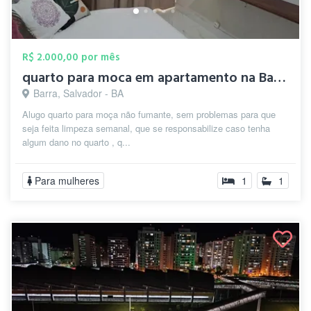
R$ 2.000,00 por mês
quarto para moca em apartamento na Barr...
Barra, Salvador - BA
Alugo quarto para moça não fumante, sem problemas para que
seja feita limpeza semanal, que se responsabilize caso tenha
algum dano no quarto , q...
Para mulheres
1
1