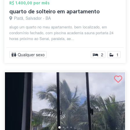
R$ 1.400,00 por mês
quarto de solteiro em apartamento
Piatã, Salvador - BA
alugo um quarto no meu apartamento. bem localizado, em
condomínio fechado, com piscina academia sauna portaria 24
horas próximo ao Senai, paralela, ae...
Qualquer sexo
2
1