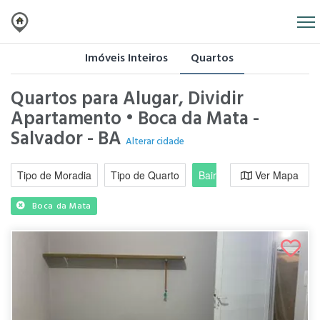
Imóveis Inteiros
Quartos
Quartos para Alugar, Dividir
Apartamento • Boca da Mata -
Salvador - BA
Alterar cidade
Tipo de Moradia
Tipo de Quarto
Bairro / Região
Ver Mapa
Moradi
Boca da Mata