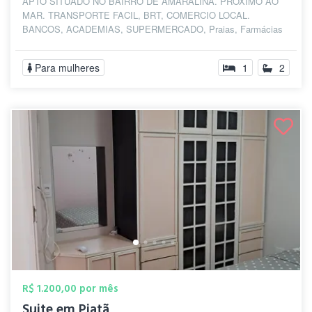
APTO SITUADO NO BAIRRO DE AMARALINA. PROXIMO AO
MAR. TRANSPORTE FACIL, BRT, COMERCIO LOCAL.
BANCOS, ACADEMIAS, SUPERMERCADO, Praias, Farmácias
PROXIMO...
Para mulheres
1
2
R$ 1.200,00 por mês
Suite em Piatã