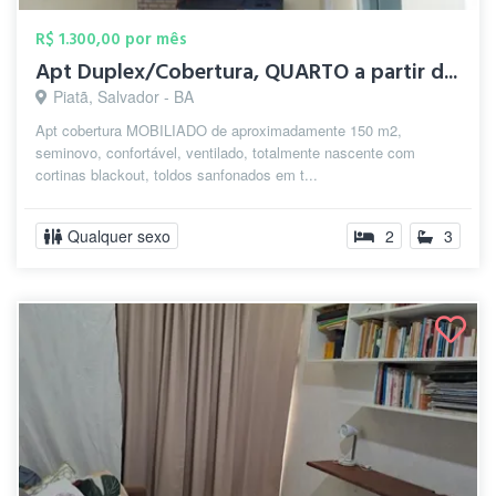
R$ 1.300,00 por mês
Apt Duplex/Cobertura, QUARTO a partir d...
Piatã, Salvador - BA
Apt cobertura MOBILIADO de aproximadamente 150 m2,
seminovo, confortável, ventilado, totalmente nascente com
cortinas blackout, toldos sanfonados em t...
Qualquer sexo
2
3