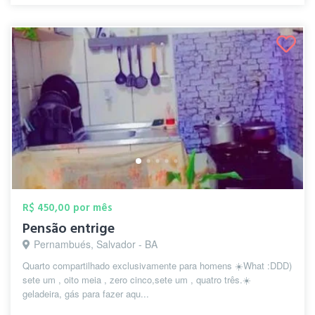
R$ 450,00 por mês
Pensão entrige
Pernambués, Salvador - BA
Quarto compartilhado exclusivamente para homens ☀️What :DDD)
sete um , oito meia , zero cinco,sete um , quatro três.☀️
geladeira, gás para fazer aqu...