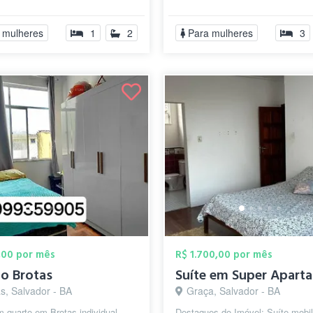
 BANCOS, ACADEMIAS,
Dividir banheiro apenas c uma out
ERCADO, Praias, Farmácias
 mulheres
1
2
Para mulheres
3
O...
,00 por mês
R$ 1.700,00 por mês
o Brotas
s, Salvador - BA
Graça, Salvador - BA
 quarto em Brotas individual
Destaques do Imóvel: Suíte mobil