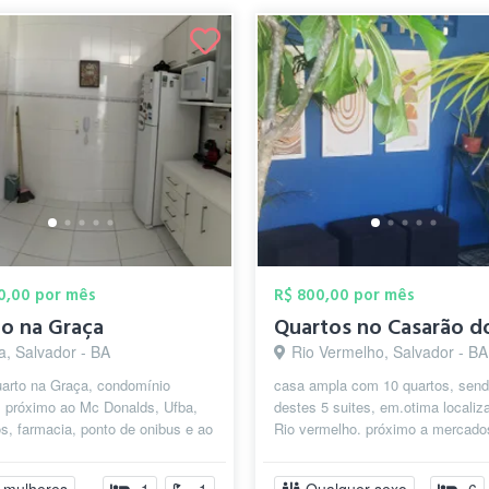
00,00 por mês
R$ 800,00 por mês
o na Graça
a, Salvador - BA
Rio Vermelho, Salvador - BA
uarto na Graça, condomínio
casa ampla com 10 quartos, sen
, próximo ao Mc Donalds, Ufba,
destes 5 suites, em.otima localiz
, farmacia, ponto de onibus e ao
Rio vermelho. próximo a mercado
 Barra. O Condominio possui ...
farmácias, academias, praia, e os
largos...