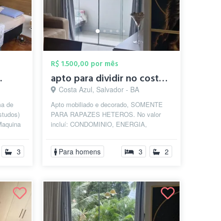
R$ 1.500,00 por mês
.
apto para dividir no costa azul
Costa Azul, Salvador - BA
ma de
Apto mobiliado e decorado, SOMENTE
studos)
PARA RAPAZES HETEROS. No valor
 Maquina
incluí: CONDOMINIO, ENERGIA,
..
GARAGEM, AGUA, IPTU, ALUGUEL,
GÁS DE COZINHA, ROUPAS DE...
3
Para homens
3
2