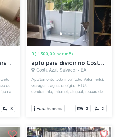
R$ 1.500,00 por mês
Quartos mobiliados para mulheres na Pitu...
apto para dividir no Costa Azul
Costa Azul, Salvador - BA
cando
Apartamento todo mobiliado. Valor Inclui:
apê de
Garagem, água, energia, IPTU,
igo na
condomínio, Internet, aluguel, roupas de
ame...
cama, material de limpeza para as fax...
3
Para homens
3
2