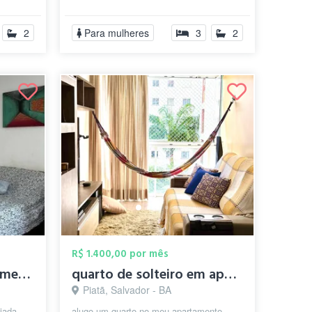
...
shoppings, tudo próximo. Lugar
privilegiado n...
2
Para mulheres
3
2
R$ 1.400,00 por mês
Suíte em Super Apartamento na Graça
quarto de solteiro em apartamento
Piatã, Salvador - BA
iada
alugo um quarto no meu apartamento.