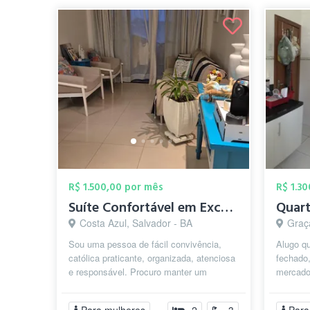
R$ 1.500,00 por mês
R$ 1.3
Suíte Confortável em Excelente Localizaç...
Quart
Costa Azul, Salvador - BA
Graç
Sou uma pessoa de fácil convivência,
Alugo q
católica praticante, organizada, atenciosa
fechado
e responsável. Procuro manter um
mercados
ambiente acolhedor, respeitoso e harm...
Porto da