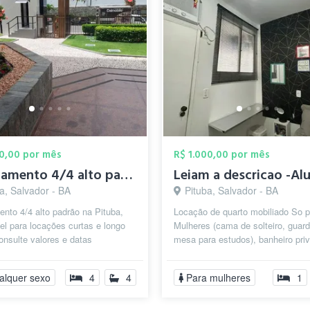
00,00 por mês
R$ 1.000,00 por mês
Apartamento 4/4 alto padrão
a, Salvador - BA
Pituba, Salvador - BA
nto 4/4 alto padrão na Pituba,
Locação de quarto mobiliado So p
el para locações curtas e longo
Mulheres (cama de solteiro, guard
onsulte valores e datas
mesa para estudos), banheiro priv
eis.
podendo usar maquina de lavar e.
alquer sexo
4
4
Para mulheres
1