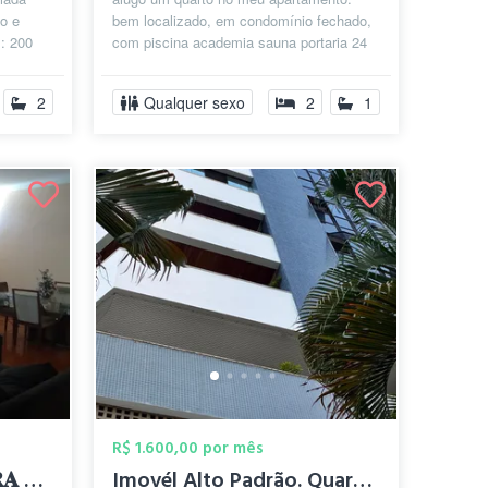
o e
bem localizado, em condomínio fechado,
l: 200
com piscina academia sauna portaria 24
nat...
horas próximo ao Senai, paralela, ae...
2
Qualquer sexo
2
1
R$ 1.600,00 por mês
� 𝐑𝐄𝐏𝐔𝐁𝐋𝐈𝐂𝐀 𝐁𝐀𝐑𝐑𝐀 𝐅𝐄𝐌𝐈...
Imovél Alto Padrão. Quarto Individual