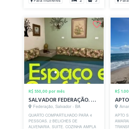
Para mulheres
2
3
Para
R$ 550,00 por mês
R$ 1.0
SALVADOR FEDERAÇÃO. VAGAS COMPARTILHADA
Federação, Salvador - BA
Amar
QUARTO COMPARTILHADO PARA 4
APTO S
PESSOAS. 2 BELICHES DE
AMARAL
ALVENARIA. SUITE. COZINHA AMPLA
TRANSP