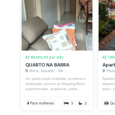
R$ 89.000,00 por mês
R$ 1.8
QUARTO NA BARRA
Barra, Salvador - BA
Pitub
Um quarto amplo mobiliado, excelente a
Apartame
localização, próximo ao Shopping Barra,
disponív
supermercados, academias, praias..
prazo, c
Porto da Barra, farol ,Cristo, apart...
disponív
Para mulheres
3
2
Qu