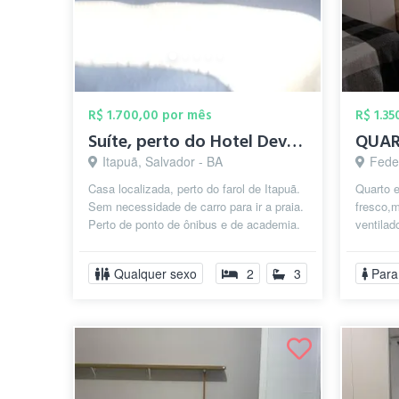
R$ 1.700,00 por mês
R$ 1.3
Suíte, perto do Hotel Deville, farol de ...
Itapuã, Salvador - BA
Fede
Casa localizada, perto do farol de Itapuã.
Quarto 
Sem necessidade de carro para ir a praia.
fresco,
Perto de ponto de ônibus e de academia.
ventilad
Condomínio com 8 casas,...
embutid
grande (
Qualquer sexo
2
3
Para