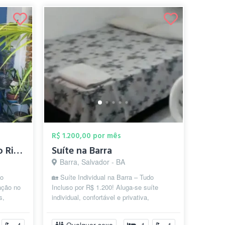
R$ 1.200,00 por mês
Quartos no Casarão do Rio Vermelho
Suíte na Barra
Barra, Salvador - BA
do
🏡 Suíte Individual na Barra – Tudo
ação no
Incluso por R$ 1.200! Aluga-se suíte
s,
individual, confortável e privativa,
localizada na Rua Marques de
Caravelas,...