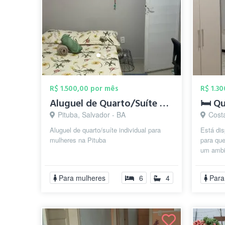
R$ 1.500,00 por mês
R$ 1.3
Aluguel de Quarto/Suíte para mulheres na...
Pituba, Salvador - BA
Costa
Aluguel de quarto/suíte individual para
Está dis
mulheres na Pituba
para que
um ambi
Costa Az
Para mulheres
6
4
Para