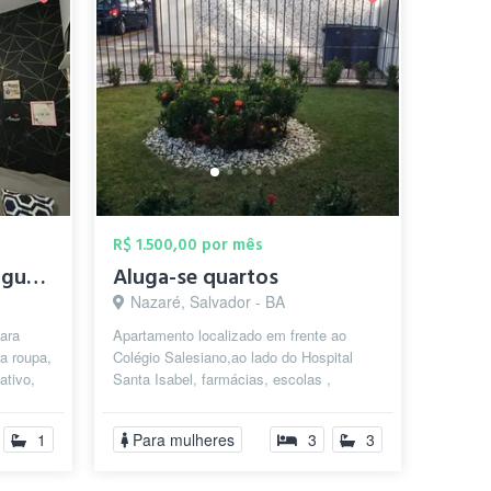
R$ 1.500,00 por mês
Leiam a descricao -Aluguel de 1/4
Aluga-se quartos
Nazaré, Salvador - BA
ara
Apartamento localizado em frente ao
a roupa,
Colégio Salesiano,ao lado do Hospital
ativo,
Santa Isabel, farmácias, escolas ,
..
Faculdade Baiana de Medicina e direito.
S...
1
Para mulheres
3
3