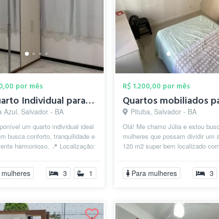
00,00 por mês
R$ 1.200,00 por mês
🛏️ Quarto Individual para Mulheres — Di...
 Azul, Salvador - BA
Pituba, Salvador - BA
ponível um quarto individual ideal
Olá! Me chamo Júlia e estou bus
m busca conforto, tranquilidade e
mulheres que possam dividir um 
ente harmonioso. 📍 Localização:
120 m2 super bem localizado com
ul, Salvador – B...
Pituba. Recém reformado, o apart
 mulheres
3
1
Para mulheres
3