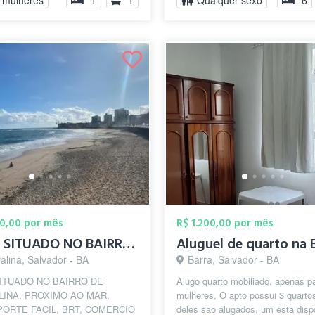
 mulheres
1
1
Qualquer sexo
6
00,00 por mês
R$ 1.200,00 por mês
APTO SITUADO NO BAIRRO DE AMARALINA. PRO...
Aluguel de quarto na 
alina, Salvador - BA
Barra, Salvador - BA
ITUADO NO BAIRRO DE
Alugo quarto mobiliado, apenas p
INA. PROXIMO AO MAR.
mulheres. O apto possui 3 quartos
ORTE FACIL, BRT, COMERCIO
deles sao alugados, um esta disp