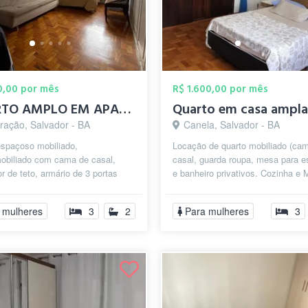
50,00 por mês
R$ 1.600,00 por mês
QUARTO AMPLO EM APARTAMENTO MOBILIADO
Quarto em casa ampla
ração, Salvador - BA
Canela, Salvador - BA
espaçoso mobiliado,
Locação de quarto mobiliado (ca
mobiliado com cama de casal,
casal, guarda roupa, mesa para e
or de teto, armário de 3 portas
e banheiro privativos. Cozinha e
o e sofá-cama. O Apartamento é
de lavar compartilhada. Próximo .
1...
 mulheres
3
2
Para mulheres
3