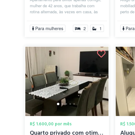
mulher de 42 anos, que trabalha com
mobilia
rotina alternada, às vezes em casa, às
perto de
vezes fora de casa. Sem animais de ...
academi
Prezamo
Para mulheres
2
1
Para
R$ 1.600,00 por mês
R$ 1.5
Quarto privado com otima localização