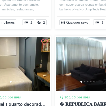
do . Apartamento bem amplo,
com super guarda-roupas embutid
 farmácias, restaurantes,
banheiro privativo. Amplitude Rea
as, supermercados, bares.
metros quadrados com ventilação 
s ...
 mulheres
2
2
Qualquer sexo
3
00,00 por mês
R$ 900,00 por mês
Aluguel 1 quarto decorado com suite