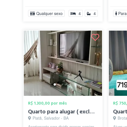
E COMPLETA. SALA DE TV.
LOCAL.
FUMÓDROMO COM SUITE,
SUPERM
Qualquer sexo
4
4
Para
VENTILADOR TURBO, ...
PROXIM
R$ 1.300,00 por mês
R$ 750
Quarto para alugar ( exclusivo para mulh...
Quart
Piatã, Salvador - BA
Brota
Apartamento para dividir apenas comigo,
Alugo um