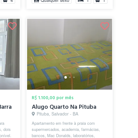
4
Qualquer sexo
1
1
R$ 1.100,00 por mês
Barra
Alugo Quarto Na Pituba
Pituba, Salvador - BA
ara
Apartamento em frente à praia com
, dois
supermercados, academia, farmácias,
onível.
bancos, Mac Donalds, laboratórios,