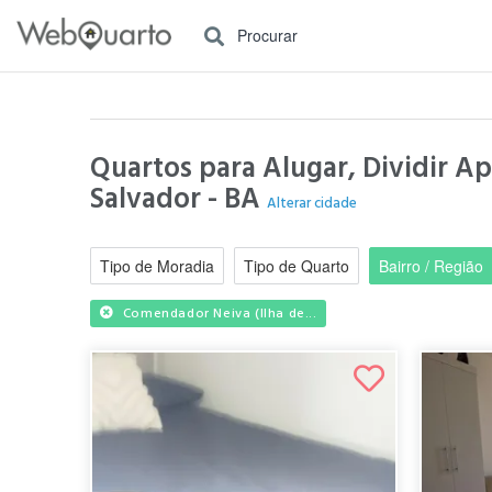
Procurar
Quartos para Alugar, Dividir A
Salvador - BA
Alterar cidade
Tipo de Moradia
Tipo de Quarto
Bairro / Região
Comendador Neiva (Ilha de...