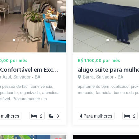
00,00 por mês
R$ 1.100,00 por mês
Suíte Confortável em Excelente Localizaç...
 Azul, Salvador - BA
Barra, Salvador - BA
 pessoa de fácil convivência,
apartamento bem localizado, pró
 praticante, organizada, atenciosa
mercado, farmácia, banco e da pr
nsável. Procuro manter um
 acolhedor, respeitoso e harm...
 mulheres
2
3
Para mulheres
2