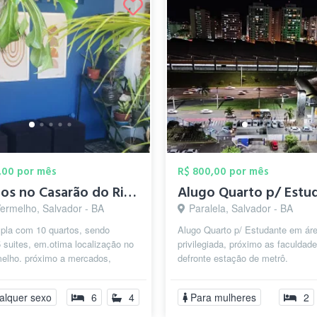
,00 por mês
R$ 800,00 por mês
Quartos no Casarão do Rio Vermelho
Vermelho, Salvador - BA
Paralela, Salvador - BA
pla com 10 quartos, sendo
Alugo Quarto p/ Estudante em ár
 suites, em.otima localização no
privilegiada, próximo as faculdade
melho. próximo a mercados,
defronte estação de metrô.
s, academias, praia, e os
alquer sexo
6
4
Para mulheres
2