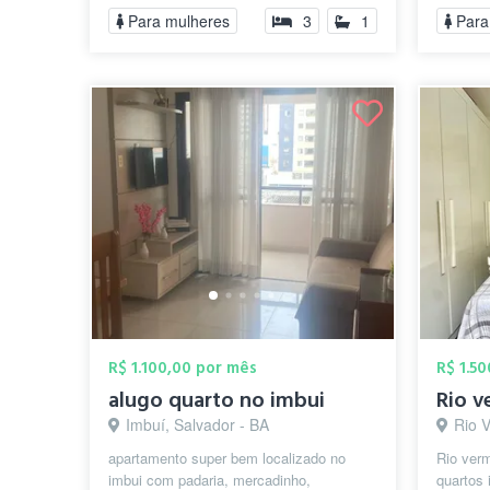
Para mulheres
3
1
Para
R$ 1.100,00 por mês
R$ 1.5
alugo quarto no imbui
Imbuí, Salvador - BA
Rio 
apartamento super bem localizado no
Rio ver
imbui com padaria, mercadinho,
quartos 