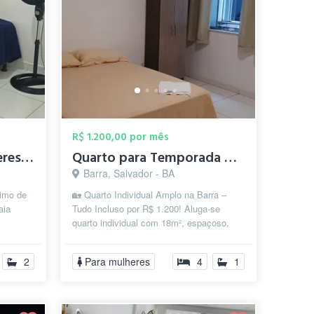
R$ 1.200,00 por mês
alugo suite para mulheres proximo ao por...
Quarto para Temporada na Barra
Barra, Salvador - BA
ximo de
🏡 Quarto Individual Amplo na Barra –
aia
Tudo Incluso por R$ 1.200! Aluga-se
quarto individual com 18m², espaçoso,
confortável e totalmente mobiliado, l...
2
Para mulheres
4
1