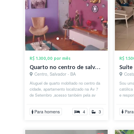
R$ 1.300,00 por mês
R$ 1.5
Quarto no centro de salvador
Centro, Salvador - BA
Costa
Aluguel de quarto mobiliado no centro da
Sou uma
cidade, apartamento localizado na Av 7
católica
de Setembro ,acesso também pela av
e respo
Carlos Gomes. Disponível para estu...
ambiente
Para homens
4
3
Para