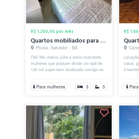
R$ 1.200,00 por mês
R$ 1.6
Quartos mobiliados para mulheres na Pitu...
Quart
Pituba, Salvador - BA
Cane
Olá! Me chamo Júlia e estou buscando
Locação
mulheres que possam dividir um apê de
casal, g
120 m2 super bem localizado comigo na
e banhei
Pituba. Recém reformado, o apartame...
de lavar
Para mulheres
3
3
Para