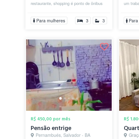
restaurante, shopping é ponto de ônibus
um trab
na mesma rua.
visitas í
Para mulheres
3
3
Para
R$ 450,00 por mês
R$ 1.8
Pensão entrige
Pernambués, Salvador - BA
Graç