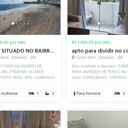
00,00 por mês
R$ 1.500,00 por mês
APTO SITUADO NO BAIRRO DE AMARALINA. PRO...
alina, Salvador - BA
Costa Azul, Salvador - BA
ITUADO NO BAIRRO DE
Apto mobiliado e decorado, SO
INA. PROXIMO AO MAR.
PARA RAPAZES HETEROS. No v
ORTE FACIL, BRT, COMERCIO
incluí: CONDOMINIO, ENERGIA,
 BANCOS, ACADEMIAS,
GARAGEM, AGUA, IPTU, ALUG
ERCADO, Praias, Farmácias
GÁS DE COZINHA, ROUPAS DE.
 mulheres
1
2
Para homens
3
O...