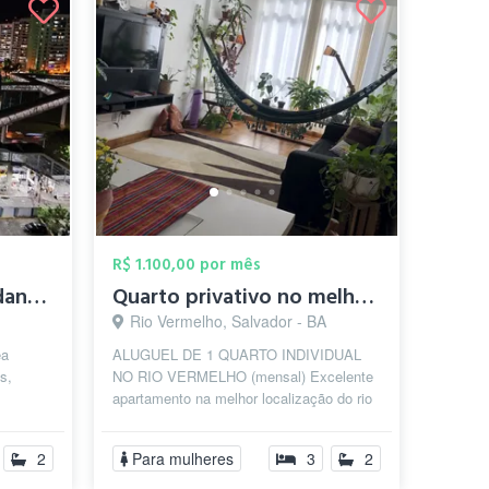
R$ 1.100,00 por mês
Alugo Quarto p/ Estudante Próx as Faculd...
Quarto privativo no melhor do Rio Vermel...
Rio Vermelho, Salvador - BA
ea
ALUGUEL DE 1 QUARTO INDIVIDUAL
s,
NO RIO VERMELHO (mensal) Excelente
apartamento na melhor localização do rio
vermelho, rua 100% plana, com pontos de
ôn...
2
Para mulheres
3
2