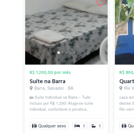
R$ 1.200,00 por mês
R$ 800
Suíte na Barra
Barra, Salvador - BA
Rio 
🏡 Suíte Individual na Barra – Tudo
casa am
Incluso por R$ 1.200! Aluga-se suíte
destes 5
individual, confortável e privativa,
Rio ver
localizada na Rua Marques de
farmácia
Caravelas,...
largos...
Qualquer sexo
1
1
Qu