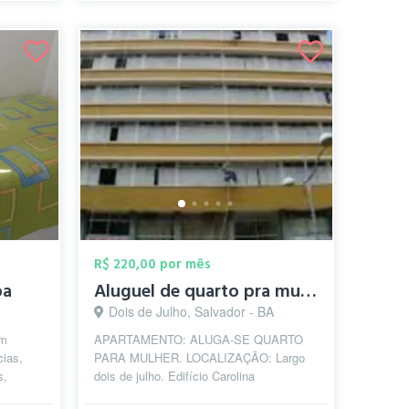
R$ 220,00 por mês
ba
Aluguel de quarto pra mulher
Dois de Julho, Salvador - BA
om
APARTAMENTO: ALUGA-SE QUARTO
ias,
PARA MULHER. LOCALIZAÇÃO: Largo
s,
dois de julho. Edifício Carolina
apartamento 106 Praça Inocêncio Galvão