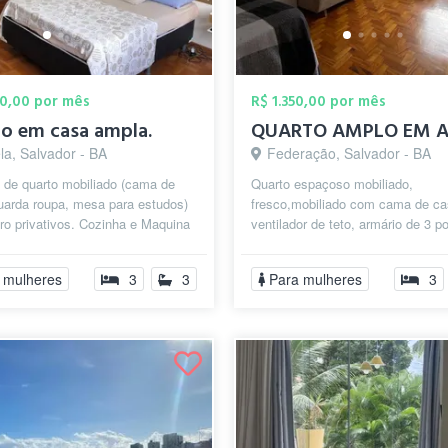
00,00 por mês
R$ 1.350,00 por mês
o em casa ampla.
la, Salvador - BA
Federação, Salvador - BA
 de quarto mobiliado (cama de
Quarto espaçoso mobiliado,
uarda roupa, mesa para estudos)
fresco,mobiliado com cama de ca
ro privativos. Cozinha e Maquina
ventilador de teto, armário de 3 p
 compartilhada. Próximo ...
embutido e sofá-cama. O Aparta
grande (1...
 mulheres
3
3
Para mulheres
3