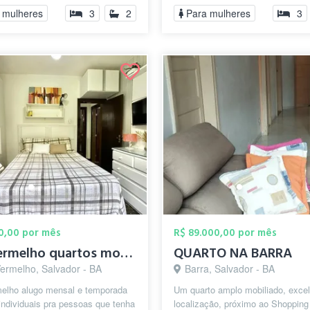
privilegiado n...
 mulheres
3
2
Para mulheres
3
00,00 por mês
R$ 89.000,00 por mês
Rio vermelho quartos mobiliados mensal e...
QUARTO NA BARRA
Vermelho, Salvador - BA
Barra, Salvador - BA
melho alugo mensal e temporada
Um quarto amplo mobiliado, excel
individuais pra pessoas que tenha
localização, próximo ao Shopping