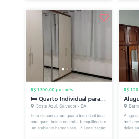
R$ 1.300,00 por mês
R$ 1.2
🛏️ Quarto Individual para Mulheres — Di...
Alugu
Costa Azul, Salvador - BA
Barra
Está disponível um quarto individual ideal
Alugo qu
para quem busca conforto, tranquilidade e
mulheres
um ambiente harmonioso. 📍 Localização:
deles sa
Costa Azul, Salvador – B...
Dividir 