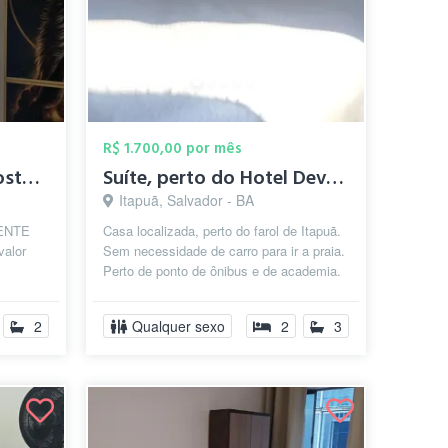
R$ 1.700,00 por mês
apto para dividir no costa azul
Suíte, perto do Hotel Deville, farol de ...
Itapuã, Salvador - BA
MENTE
Casa localizada, perto do farol de Itapuã.
alor
Sem necessidade de carro para ir a praia.
Perto de ponto de ônibus e de academia.
UEL,
Condomínio com 8 casas,...
..
2
Qualquer sexo
2
3