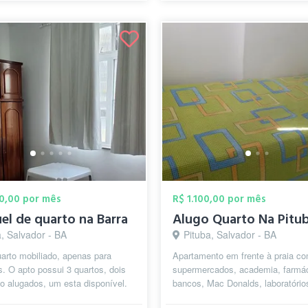
00,00 por mês
R$ 1.100,00 por mês
el de quarto na Barra
Alugo Quarto Na Pitu
, Salvador - BA
Pituba, Salvador - BA
arto mobiliado, apenas para
Apartamento em frente à praia c
. O apto possui 3 quartos, dois
supermercados, academia, farmác
o alugados, um esta disponível.
bancos, Mac Donalds, laboratório
banheiro apenas c uma out...
shoppings, tudo próximo. Lugar