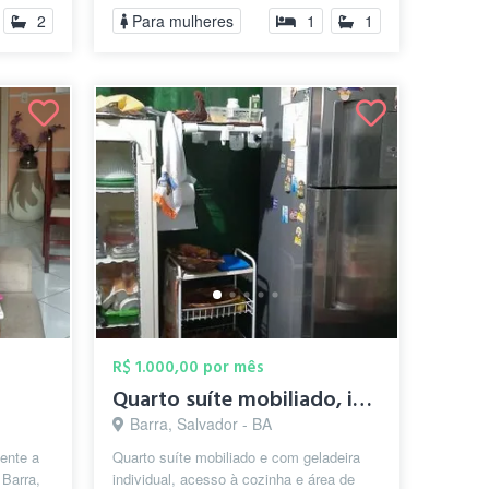
Ponto de refe...
2
Para mulheres
1
1
R$ 1.000,00 por mês
Quarto suíte mobiliado, individual
Barra, Salvador - BA
ente a
Quarto suíte mobiliado e com geladeira
 Barra,
individual, acesso à cozinha e área de