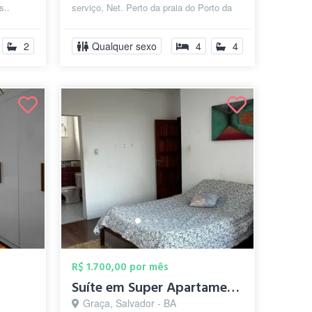
s..
serviço, Net. Perto da praia do Porto da
...
Barra. Taxas incluídas na mens...
2
Qualquer sexo
4
4
R$ 1.700,00 por mês
Suíte em Super Apartamento na Graça
Graça, Salvador - BA