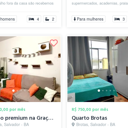
alho fora da casa são recebemos
supermercados, academias, praia
ntimas. preferência r...
Porto da Barra, farol ,Cristo, apart
 homens
4
2
Para mulheres
3
00,00 por mês
R$ 750,00 por mês
Quarto premium na Graça | Banheiro exclu...
Quarto Brotas
a, Salvador - BA
Brotas, Salvador - BA