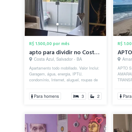
R$ 1.500,00 por mês
R$ 1.0
apto para dividir no Costa Azul
Costa Azul, Salvador - BA
Amar
Apartamento todo mobiliado. Valor Inclui:
APTO S
Garagem, água, energia, IPTU,
AMARAL
condomínio, Internet, aluguel, roupas de
TRANSP
cama, material de limpeza para as fax...
LOCAL.
SUPERM
Para homens
3
2
Para
PROXIM