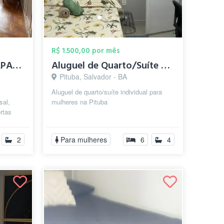
R$ 1.500,00 por mês
QUARTO AMPLO EM APARTAMENTO MOBILIADO
Aluguel de Quarto/Suíte para mulheres na...
Pituba, Salvador - BA
Aluguel de quarto/suíte individual para
sal,
mulheres na Pituba
ortas
mento é
2
Para mulheres
6
4