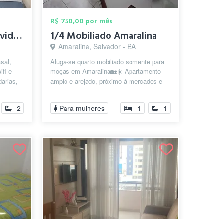
R$ 750,00 por mês
Aluguel de quarto individual
1/4 Mobiliado Amaralina
Amaralina, Salvador - BA
sal,
Aluga-se quarto mobiliado somente para
ifi e
moças em Amaralina🏡☀️ Apartamento
darias,
amplo e arejado, próximo à mercados e
...
fácil acesso a pontos de onibus Bairr...
2
Para mulheres
1
1