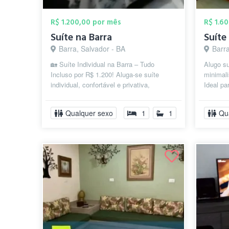
R$ 1.200,00 por mês
R$ 1.6
Suíte na Barra
Barra, Salvador - BA
Barra
🏡 Suíte Individual na Barra – Tudo
Alugo su
Incluso por R$ 1.200! Aluga-se suíte
minimali
individual, confortável e privativa,
Ideal pa
localizada na Rua Marques de
viver a 
Caravelas,...
Qualquer sexo
1
1
Qu