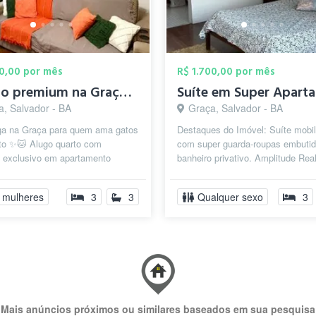
00,00 por mês
R$ 1.700,00 por mês
Quarto premium na Graça | Banheiro exclu...
a, Salvador - BA
Graça, Salvador - BA
a na Graça para quem ama gatos
Destaques do Imóvel: Suíte mobil
rto ✨🐱 Alugo quarto com
com super guarda-roupas embutid
o exclusivo em apartamento
banheiro privativo. Amplitude Rea
arejado e super aconchegante,
metros quadrados com ventilação 
..
 mulheres
3
3
Qualquer sexo
3
Mais anúncios próximos ou similares baseados em sua pesquisa