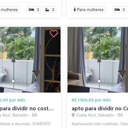
 mulheres
3
3
Para mulheres
3
00,00 por mês
R$ 1.500,00 por mês
apto para dividir no costa azul
 Azul, Salvador - BA
Costa Azul, Salvador - BA
biliado e decorado, SOMENTE
Apartamento todo mobiliado. Valor