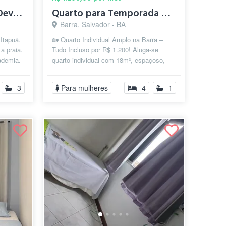
Suíte, perto do Hotel Deville, farol de ...
Quarto para Temporada na Barra
Barra, Salvador - BA
 Itapuã.
🏡 Quarto Individual Amplo na Barra –
a praia.
Tudo Incluso por R$ 1.200! Aluga-se
ademia.
quarto individual com 18m², espaçoso,
confortável e totalmente mobiliado, l...
3
Para mulheres
4
1