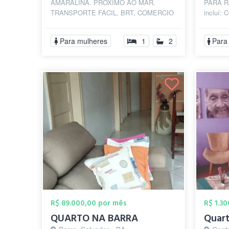
AMARALINA. PROXIMO AO MAR.
PARA R
TRANSPORTE FACIL, BRT, COMERCIO
incluí:
LOCAL. BANCOS, ACADEMIAS,
GARAGE
SUPERMERCADO, Praias, Farmácias
GÁS DE
Para mulheres
1
2
Para
PROXIMO...
R$ 89.000,00 por mês
R$ 1.3
QUARTO NA BARRA