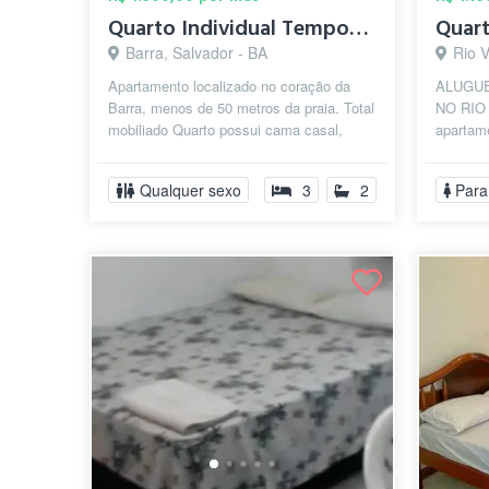
Quarto Individual Temporada. Barra
Barra, Salvador - BA
Rio 
Apartamento localizado no coração da
ALUGUE
Barra, menos de 50 metros da praia. Total
NO RIO
mobiliado Quarto possui cama casal,
apartame
guarda roupa, ventilador, mesa de...
vermelh
ôn...
Qualquer sexo
3
2
Para