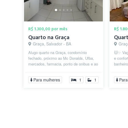
R$ 1.300,00 por mês
R$ 1.8
Quarto na Graça
Graça, Salvador - BA
Graç
Alugo quarto na Graça, condomínio
🐱✨ Vag
fechado, próximo ao Mc Donalds, Ufba,
e confo
mercados, farmacia, ponto de onibus e ao
banheir
Porto da Barra. O Condominio possui ...
amplo, 
localiza.
Para mulheres
1
1
Para