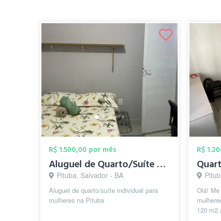
R$ 1.500,00 por mês
R$ 1.2
Aluguel de Quarto/Suíte para mulheres na...
Pituba, Salvador - BA
Pitub
Aluguel de quarto/suíte individual para
Olá! Me
mulheres na Pituba
mulhere
120 m2 
Pituba.