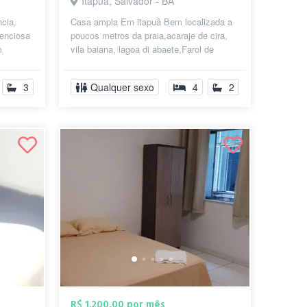
Itapuã, Salvador - BA
cia,
Casa ampla Em itapuâ Bem localizada a
tenciosa
poucos metros da praia,acaraje de cira,
m
vila baiana, lagoa di abaete,Farol de
harm...
itapuã,Comercio local,mercados,Far...
3
Qualquer sexo
4
2
R$ 1.200,00 por mês