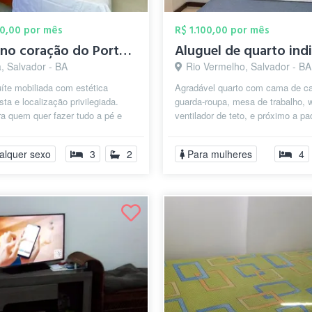
00,00 por mês
R$ 1.100,00 por mês
Suíte no coração do Porto da Barra – A 1...
, Salvador - BA
Rio Vermelho, Salvador - BA
íte mobiliada com estética
Agradável quarto com cama de ca
sta e localização privilegiada.
guarda-roupa, mesa de trabalho, w
ra quem quer fazer tudo a pé e
ventilador de teto, e próximo a pa
energia do Porto. O Quarto:...
farmácias, bancos e pontos de tra
alquer sexo
3
2
Para mulheres
4