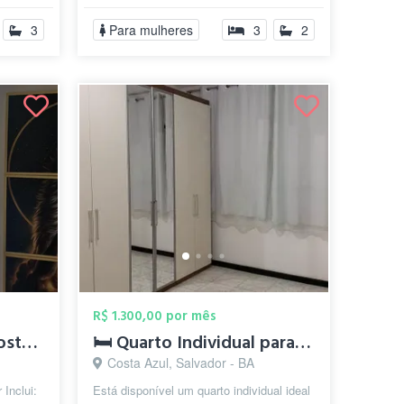
grande (1...
3
Para mulheres
3
2
R$ 1.300,00 por mês
apto para dividir no Costa Azul
🛏️ Quarto Individual para Mulheres — Di...
Costa Azul, Salvador - BA
 Inclui:
Está disponível um quarto individual ideal