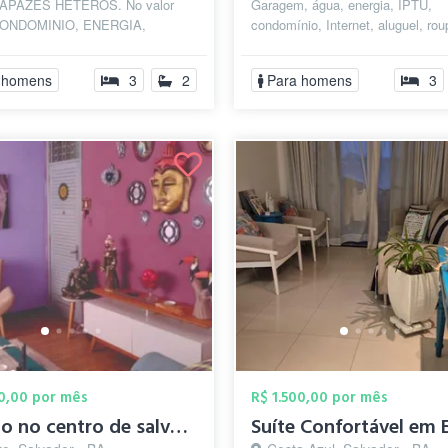
APAZES HETEROS. No valor
Garagem, água, energia, IPTU,
 CONDOMINIO, ENERGIA,
condomínio, Internet, aluguel, ro
M, AGUA, IPTU, ALUGUEL,
cama, material de limpeza para as
 COZINHA, ROUPAS DE...
 homens
3
2
Para homens
3
00,00 por mês
R$ 1.500,00 por mês
Quarto no centro de salvador