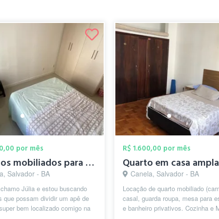
00,00 por mês
R$ 1.600,00 por mês
Quartos mobiliados para mulheres na Pitu...
Quarto em casa ampla
a, Salvador - BA
Canela, Salvador - BA
 chamo Júlia e estou buscando
Locação de quarto mobiliado (ca
s que possam dividir um apê de
casal, guarda roupa, mesa para e
super bem localizado comigo na
e banheiro privativos. Cozinha e
 Recém reformado, o apartame...
de lavar compartilhada. Próximo .