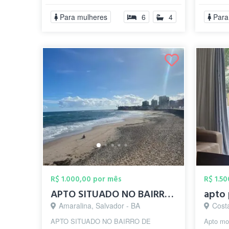
Para mulheres
6
4
Para
R$ 1.000,00 por mês
R$ 1.5
APTO SITUADO NO BAIRRO DE AMARALINA. PRO...
Amaralina, Salvador - BA
Costa
APTO SITUADO NO BAIRRO DE
Apto mo