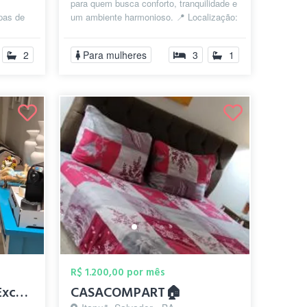
para quem busca conforto, tranquilidade e
upas de
um ambiente harmonioso. 📍 Localização:
 fax...
Costa Azul, Salvador – B...
2
Para mulheres
3
1
R$ 1.200,00 por mês
Suíte Confortável em Excelente Localizaç...
CASACOMPART🏠