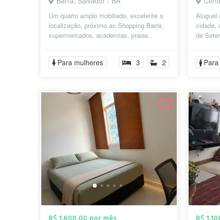
Barra, Salvador - BA
Centr
Um quarto amplo mobiliado, excelente a
Aluguel 
localização, próximo ao Shopping Barra,
cidade, 
supermercados, academias, praias..
de Sete
Porto da Barra, farol ,Cristo, apart...
Carlos G
Para mulheres
3
2
Para
R$ 1.600,00 por mês
R$ 1.1