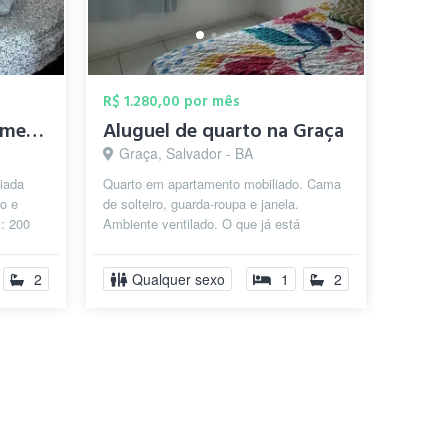
R$ 1.280,00 por mês
Suíte em Super Apartamento na Graça
Aluguel de quarto na Graça
Graça, Salvador - BA
iada
Quarto em apartamento mobiliado. Cama
o e
de solteiro, guarda-roupa e janela.
l: 200
Ambiente ventilado. O que já está
nat...
incluso: Aluguel + água + luz + internet ...
2
Qualquer sexo
1
2