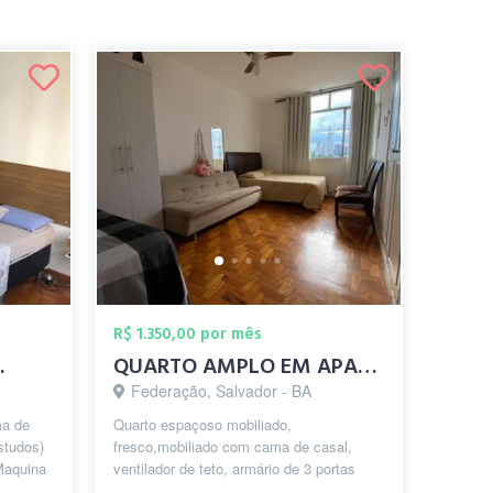
R$ 1.350,00 por mês
.
QUARTO AMPLO EM APARTAMENTO MOBILIADO
Federação, Salvador - BA
ma de
Quarto espaçoso mobiliado,
studos)
fresco,mobiliado com cama de casal,
 Maquina
ventilador de teto, armário de 3 portas
..
embutido e sofá-cama. O Apartamento é