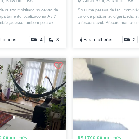
o, Salvador - BA
Costa Azul, Salvador - BA
de quarto mobiliado no centro da
Sou uma pessoa de fácil convivên
apartamento localizado na Av 7
católica praticante, organizada, a
mbro ,acesso também pela av
e responsável. Procuro manter u
omes. Disponível para estu...
ambiente acolhedor, respeitoso e 
 homens
4
3
Para mulheres
2
00,00 por mês
R$ 1.700,00 por mês