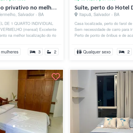
Quarto privativo no melhor do Rio Vermel...
Vermelho, Salvador - BA
Itapuã, Salvador - BA
L DE 1 QUARTO INDIVIDUAL
Casa localizada, perto do farol de
 VERMELHO (mensal) Excelente
Sem necessidade de carro para ir 
nto na melhor localização do rio
Perto de ponto de ônibus e de ac
o, rua 100% plana, com pontos de
Condomínio com 8 casas,...
 mulheres
3
2
Qualquer sexo
2