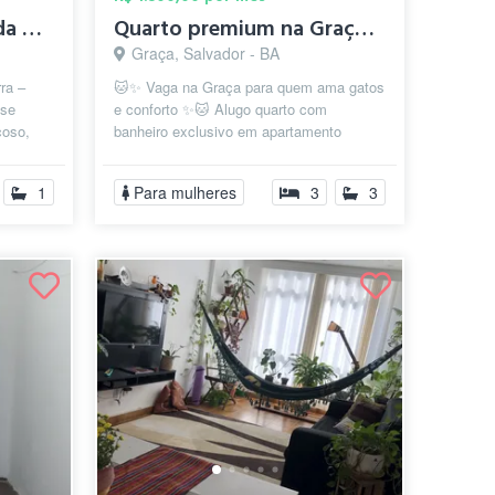
Quarto para Temporada na Barra
Quarto premium na Graça | Banheiro exclu...
Graça, Salvador - BA
ra –
🐱✨ Vaga na Graça para quem ama gatos
-se
e conforto ✨🐱 Alugo quarto com
çoso,
banheiro exclusivo em apartamento
 l...
amplo, arejado e super aconchegante,
localiza...
1
Para mulheres
3
3