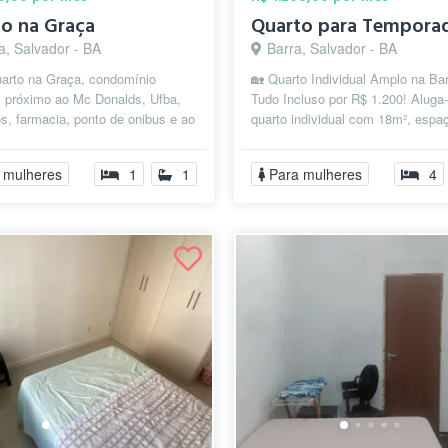
o na Graça
a, Salvador - BA
Barra, Salvador - BA
uarto na Graça, condomínio
🏡 Quarto Individual Amplo na Bar
, próximo ao Mc Donalds, Ufba,
Tudo Incluso por R$ 1.200! Aluga
, farmacia, ponto de onibus e ao
quarto individual com 18m², espa
 Barra. O Condominio possui ...
confortável e totalmente mobiliado,
 mulheres
1
1
Para mulheres
4