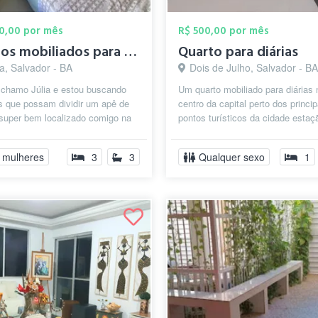
00,00 por mês
R$ 500,00 por mês
Quartos mobiliados para mulheres na Pitu...
Quarto para diárias
a, Salvador - BA
Dois de Julho, Salvador - BA
 chamo Júlia e estou buscando
Um quarto mobiliado para diárias 
s que possam dividir um apê de
centro da capital perto dos princip
super bem localizado comigo na
pontos turísticos da cidade estaç
 Recém reformado, o apartame...
ônibus e metrô.
 mulheres
3
3
Qualquer sexo
1