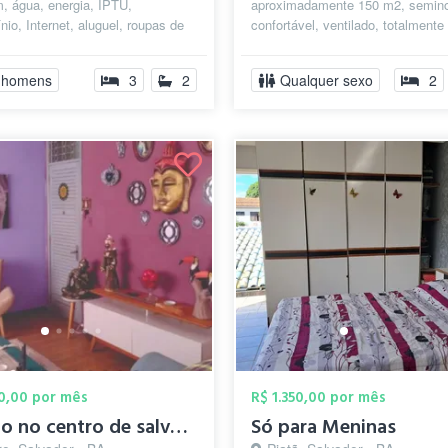
, água, energia, IPTU,
aproximadamente 150 m2, semin
io, Internet, aluguel, roupas de
confortável, ventilado, totalmente
terial de limpeza para as fax...
nascente com cortinas blackout, 
sanfonados em t...
 homens
3
2
Qualquer sexo
2
00,00 por mês
R$ 1.350,00 por mês
Quarto no centro de salvador
Só para Meninas