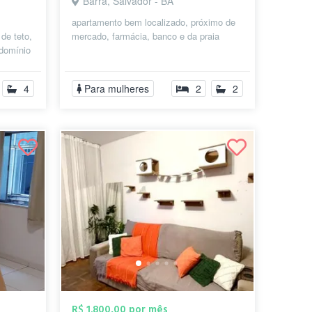
Barra, Salvador - BA
apartamento bem localizado, próximo de
 de teto,
mercado, farmácia, banco e da praia
domínio
..
4
Para mulheres
2
2
R$ 1.800,00 por mês