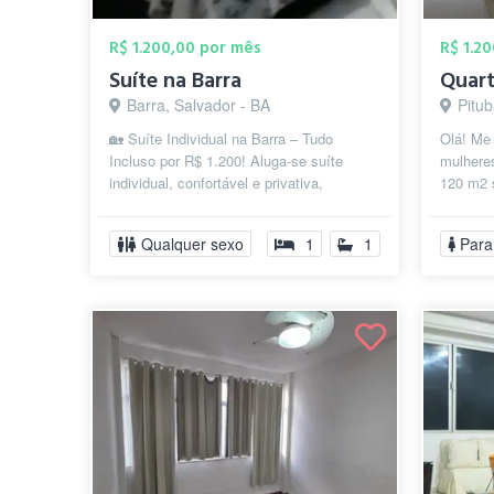
R$ 1.200,00 por mês
R$ 1.2
Suíte na Barra
Barra, Salvador - BA
Pitub
🏡 Suíte Individual na Barra – Tudo
Olá! Me
Incluso por R$ 1.200! Aluga-se suíte
mulhere
individual, confortável e privativa,
120 m2 
localizada na Rua Marques de
Pituba.
Caravelas,...
Qualquer sexo
1
1
Para