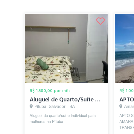
R$ 1.500,00 por mês
R$ 1.0
Aluguel de Quarto/Suíte para mulheres na...
Pituba, Salvador - BA
Amar
Aluguel de quarto/suíte individual para
APTO S
mulheres na Pituba
AMARAL
TRANSP
LOCAL.