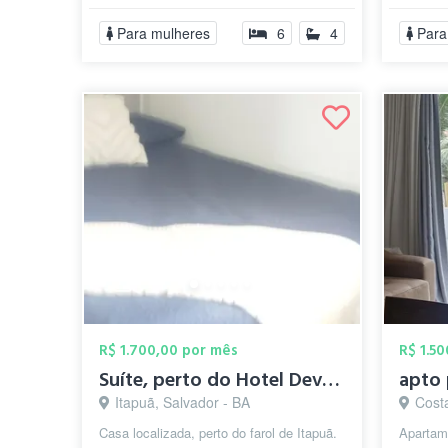
SUPERM
Para mulheres
6
4
Para
PROXIM
R$ 1.700,00 por mês
R$ 1.5
Suíte, perto do Hotel Deville, farol de ...
Itapuã, Salvador - BA
Costa
Casa localizada, perto do farol de Itapuã.
Apartame