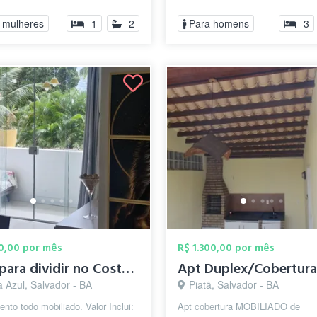
ERCADO, Praias, Farmácias
GÁS DE COZINHA, ROUPAS DE.
 mulheres
1
2
Para homens
3
O...
00,00 por mês
R$ 1.300,00 por mês
apto para dividir no Costa Azul
 Azul, Salvador - BA
Piatã, Salvador - BA
nto todo mobiliado. Valor Inclui:
Apt cobertura MOBILIADO de