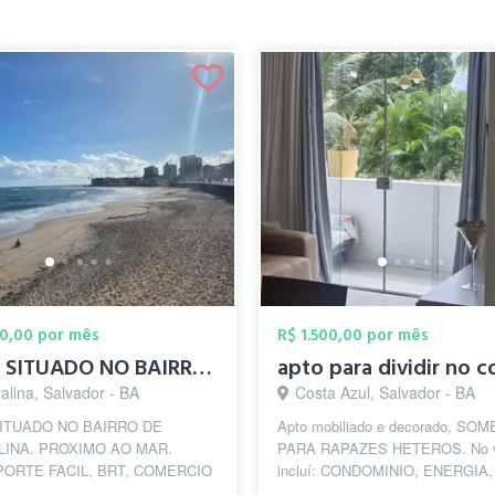
00,00 por mês
R$ 1.500,00 por mês
APTO SITUADO NO BAIRRO DE AMARALINA. PRO...
alina, Salvador - BA
Costa Azul, Salvador - BA
ITUADO NO BAIRRO DE
Apto mobiliado e decorado, SO
INA. PROXIMO AO MAR.
PARA RAPAZES HETEROS. No v
ORTE FACIL, BRT, COMERCIO
incluí: CONDOMINIO, ENERGIA,
 BANCOS, ACADEMIAS,
GARAGEM, AGUA, IPTU, ALUG