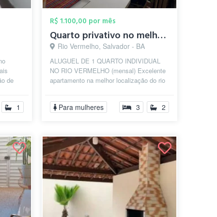
R$ 1.100,00 por mês
Quarto privativo no melhor do Rio Vermel...
Rio Vermelho, Salvador - BA
no
ALUGUEL DE 1 QUARTO INDIVIDUAL
ais
NO RIO VERMELHO (mensal) Excelente
ão de
apartamento na melhor localização do rio
vermelho, rua 100% plana, com pontos de
ôn...
1
Para mulheres
3
2