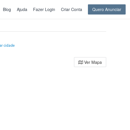
Blog
Ajuda
Fazer Login
Criar Conta
Quero Anunciar
ar cidade
Ver Mapa