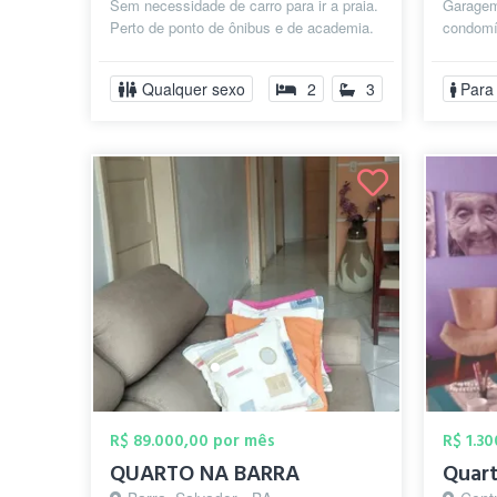
Sem necessidade de carro para ir a praia.
Garagem
Perto de ponto de ônibus e de academia.
condomín
Condomínio com 8 casas,...
cama, ma
Qualquer sexo
2
3
Para
R$ 89.000,00 por mês
R$ 1.3
QUARTO NA BARRA