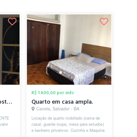
R$ 1.600,00 por mês
apto para dividir no costa azul
Quarto em casa ampla.
Canela, Salvador - BA
MENTE
Locação de quarto mobiliado (cama de
alor
casal, guarda roupa, mesa para estudos)
e banheiro privativos. Cozinha e Maquina
UEL,
de lavar compartilhada. Próximo ...