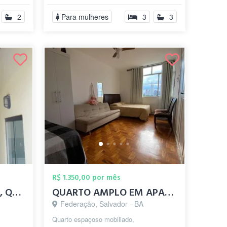
..
2
Para mulheres
3
3
R$ 1.350,00 por mês
Apt Duplex/Cobertura, QUARTO a partir d...
QUARTO AMPLO EM APARTAMENTO MOBILIADO
Federação, Salvador - BA
Quarto espaçoso mobiliado,