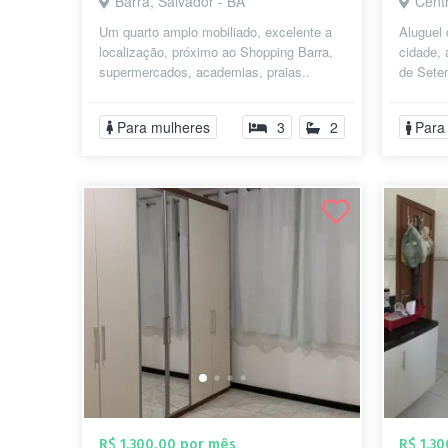
Barra, Salvador - BA
Centr
Um quarto amplo mobiliado, excelente a
Aluguel 
localização, próximo ao Shopping Barra,
cidade, 
supermercados, academias, praias..
de Sete
Porto da Barra, farol ,Cristo, apart...
Carlos G
Para mulheres
3
2
Para
R$ 1.300,00 por mês
R$ 1.3