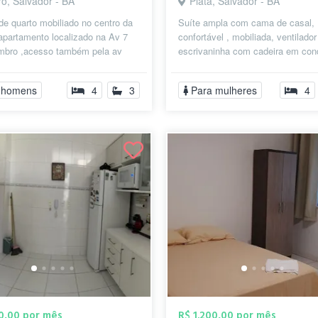
o, Salvador - BA
Piatã, Salvador - BA
de quarto mobiliado no centro da
Suíte ampla com cama de casal,
apartamento localizado na Av 7
confortável , mobiliada, ventilador
mbro ,acesso também pela av
escrivaninha com cadeira em con
omes. Disponível para estu...
horizontal, segurança 24 hs, local.
 homens
4
3
Para mulheres
4
00,00 por mês
R$ 1.200,00 por mês