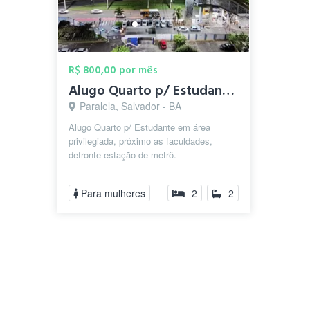
R$ 800,00 por mês
Alugo Quarto p/ Estudante Próx as Faculd...
Paralela, Salvador - BA
Alugo Quarto p/ Estudante em área
privilegiada, próximo as faculdades,
defronte estação de metrô.
Para mulheres
2
2