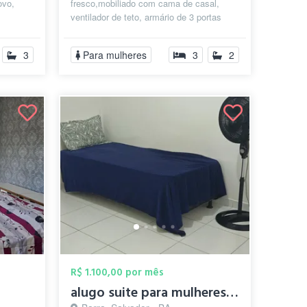
ovo,
fresco,mobiliado com cama de casal,
ventilador de teto, armário de 3 portas
toldos
embutido e sofá-cama. O Apartamento é
grande (1...
3
Para mulheres
3
2
R$ 1.100,00 por mês
alugo suite para mulheres proximo ao por...