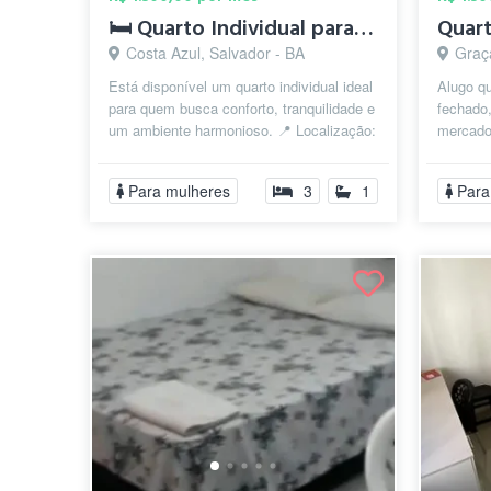
🛏️ Quarto Individual para Mulheres — Di...
Quart
Costa Azul, Salvador - BA
Graç
Está disponível um quarto individual ideal
Alugo q
para quem busca conforto, tranquilidade e
fechado
um ambiente harmonioso. 📍 Localização:
mercados
Costa Azul, Salvador – B...
Porto da
Para mulheres
3
1
Para