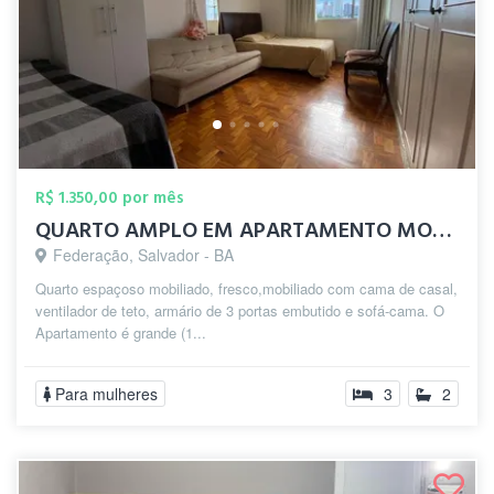
R$ 1.350,00 por mês
QUARTO AMPLO EM APARTAMENTO MOBILIADO
Federação, Salvador - BA
Quarto espaçoso mobiliado, fresco,mobiliado com cama de casal,
ventilador de teto, armário de 3 portas embutido e sofá-cama. O
Apartamento é grande (1...
Para mulheres
3
2