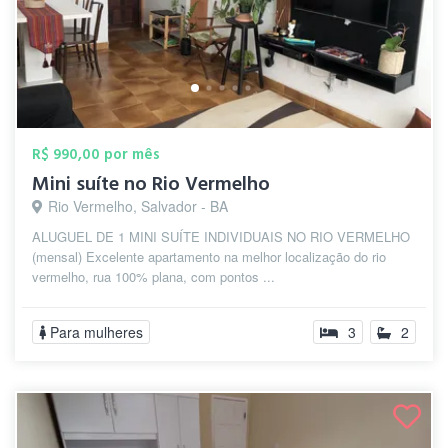
R$ 990,00 por mês
Mini suíte no Rio Vermelho
Rio Vermelho, Salvador - BA
ALUGUEL DE 1 MINI SUÍTE INDIVIDUAIS NO RIO VERMELHO
(mensal) Excelente apartamento na melhor localização do rio
vermelho, rua 100% plana, com pontos ...
Para mulheres
3
2