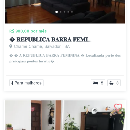
R$ 900,00 por mês
� 𝐑𝐄𝐏𝐔𝐁𝐋𝐈𝐂𝐀 𝐁𝐀𝐑𝐑𝐀 𝐅𝐄𝐌𝐈...
Chame-Chame, Salvador - BA
� � 𝐀 𝐑𝐄𝐏𝐔𝐁𝐋𝐈𝐂𝐀 𝐁𝐀𝐑𝐑𝐀 𝐅𝐄𝐌𝐈𝐍𝐈𝐍𝐀 � 𝐋𝐨𝐜𝐚𝐥𝐢𝐳𝐚𝐝𝐚 𝐩𝐞𝐫𝐭𝐨 𝐝𝐨𝐬
𝐩𝐫𝐢𝐧𝐜𝐢𝐩𝐚𝐢𝐬 𝐩𝐨𝐧𝐭𝐨𝐬 𝐭𝐮𝐫𝐢𝐬𝐭𝐢𝐜...
Para mulheres
5
3