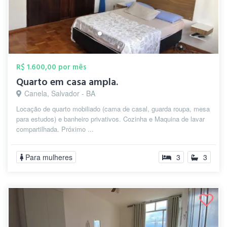
R$ 1.600,00 por mês
Quarto em casa ampla.
Canela, Salvador - BA
Locação de quarto mobiliado (cama de casal, guarda roupa, mesa
para estudos) e banheiro privativos. Cozinha e Maquina de lavar
compartilhada. Próximo ...
Para mulheres
3
3