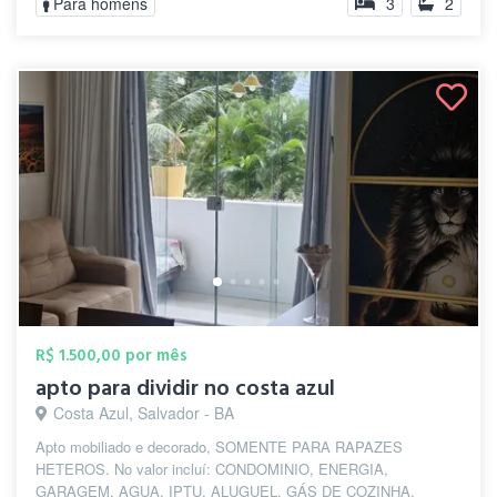
Para homens
3
2
R$ 1.500,00 por mês
apto para dividir no costa azul
Costa Azul, Salvador - BA
Apto mobiliado e decorado, SOMENTE PARA RAPAZES
HETEROS. No valor incluí: CONDOMINIO, ENERGIA,
GARAGEM, AGUA, IPTU, ALUGUEL, GÁS DE COZINHA,