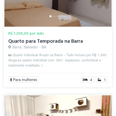
R$ 1.200,00 por mês
Quarto para Temporada na Barra
Barra, Salvador - BA
🏡 Quarto Individual Amplo na Barra – Tudo Incluso por R$ 1.200!
Aluga-se quarto individual com 18m², espaçoso, confortável e
totalmente mobiliado, l...
Para mulheres
4
1