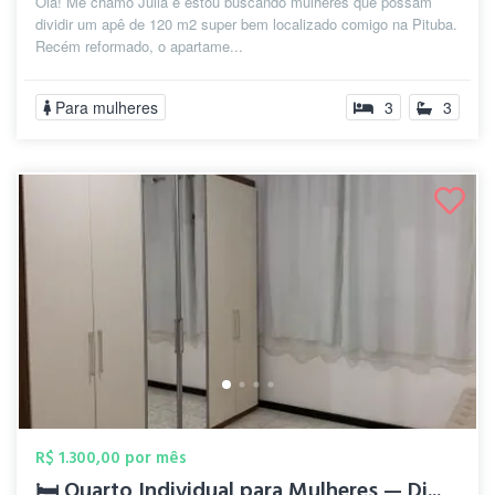
Olá! Me chamo Júlia e estou buscando mulheres que possam
dividir um apê de 120 m2 super bem localizado comigo na Pituba.
Recém reformado, o apartame...
Para mulheres
3
3
R$ 1.300,00 por mês
🛏️ Quarto Individual para Mulheres — Di...