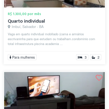
R$ 1.300,00 por mês
Quarto individual
Imbuí, Salvador - BA
Vaga em quarto individual mobiliado (cama e armários
escrivaninha para que estudam ou trabalham.condominio com
total infraestrutura piscina academia ...
Para mulheres
3
2