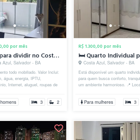
00,00 por mês
R$ 1.300,00 por mês
apto para dividir no Costa Azul
 Azul, Salvador - BA
Costa Azul, Salvador - BA
nto todo mobiliado. Valor Inclui:
Está disponível um quarto individu
, água, energia, IPTU,
para quem busca conforto, tranqui
io, Internet, aluguel, roupas de
um ambiente harmonioso. 📍 Loca
terial de limpeza para as fax...
Costa Azul, Salvador – B...
 homens
3
2
Para mulheres
3