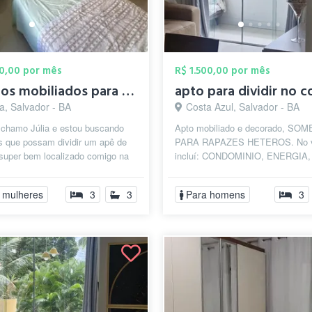
00,00 por mês
R$ 1.500,00 por mês
Quartos mobiliados para mulheres na Pitu...
a, Salvador - BA
Costa Azul, Salvador - BA
 chamo Júlia e estou buscando
Apto mobiliado e decorado, SO
s que possam dividir um apê de
PARA RAPAZES HETEROS. No v
super bem localizado comigo na
incluí: CONDOMINIO, ENERGIA,
 Recém reformado, o apartame...
GARAGEM, AGUA, IPTU, ALUG
GÁS DE COZINHA, ROUPAS DE.
 mulheres
3
3
Para homens
3