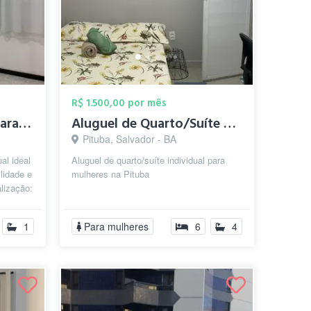
R$ 1.500,00 por mês
🛏️ Quarto Individual para Mulheres — Di...
Aluguel de Quarto/Suíte para mulheres na...
Pituba, Salvador - BA
al ideal
Aluguel de quarto/suíte individual para
lidade e
mulheres na Pituba
lização:
1
Para mulheres
6
4