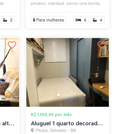
 de
privativo. individual. somos uma família,
r...
eu, minha mãe e minha irmã. moramos na
pitub...
2
Para mulheres
6
4
R$ 1.500,00 por mês
Quarto em condominii alto padrao
Aluguel 1 quarto decorado com suite
Pituba, Salvador - BA