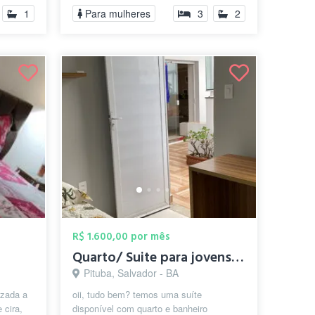
1
Para mulheres
3
2
R$ 1.600,00 por mês
Quarto/ Suite para jovens mulheres
Pituba, Salvador - BA
izada a
oii, tudo bem? temos uma suíte
 cira,
disponível com quarto e banheiro