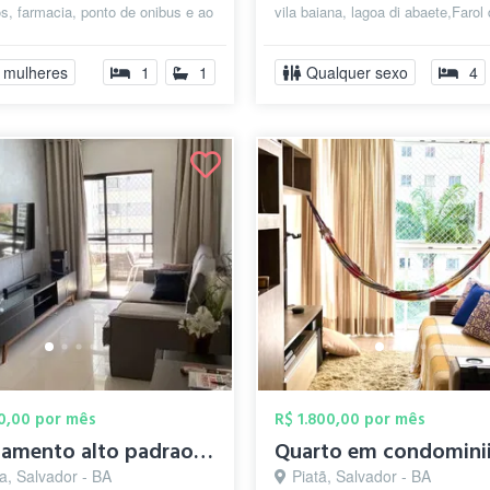
, farmacia, ponto de onibus e ao
vila baiana, lagoa di abaete,Farol
 Barra. O Condominio possui ...
itapuã,Comercio local,mercados,Fa
 mulheres
1
1
Qualquer sexo
4
50,00 por mês
R$ 1.800,00 por mês
Apartamento alto padrao 100% mobiliado.
a, Salvador - BA
Piatã, Salvador - BA