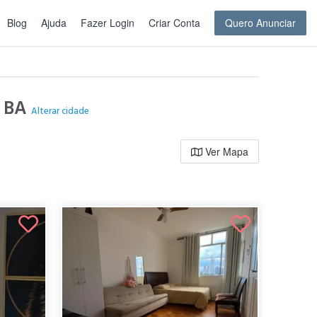
Blog
Ajuda
Fazer Login
Criar Conta
Quero Anunciar
- BA
Alterar cidade
Ver Mapa