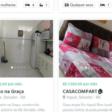
Caravelas,...
 mulheres
4
1
Qualquer sexo
1
00,00 por mês
R$ 1.200,00 por mês
o na Graça
CASACOMPART🏠
a, Salvador - BA
Itapuã, Salvador - BA
uarto na Graça, condomínio
Casa ampla Em itapuâ Bem local
, próximo ao Mc Donalds, Ufba,
poucos metros da praia,acaraje de