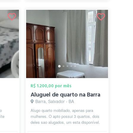
R$ 1.200,00 por mês
Aluguel de quarto na Barra
Barra, Salvador - BA
do
Alugo quarto mobiliado, apenas para
íte
mulheres. O apto possui 3 quartos, dois
deles sao alugados, um esta disponível.
Dividir banheiro apenas c uma out...