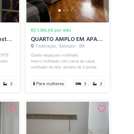
R$ 1.350,00 por mês
apto para dividir no costa azul
QUARTO AMPLO EM APARTAMENTO MOBILIADO
Federação, Salvador - BA
MENTE
Quarto espaçoso mobiliado,
alor
fresco,mobiliado com cama de casal,
ventilador de teto, armário de 3 portas
UEL,
embutido e sofá-cama. O Apartamento é
..
grande (1...
2
Para mulheres
3
2