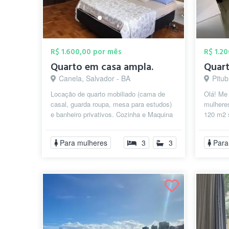
R$ 1.600,00 por mês
R$ 1.2
Quarto em casa ampla.
Canela, Salvador - BA
Pitub
Locação de quarto mobiliado (cama de
Olá! Me
casal, guarda roupa, mesa para estudos)
mulhere
e banheiro privativos. Cozinha e Maquina
120 m2 
de lavar compartilhada. Próximo ...
Pituba.
Para mulheres
3
3
Para