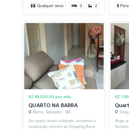
Qualquer sexo
3
2
Para
R$ 89.000,00 por mês
R$ 1.3
QUARTO NA BARRA
Quart
Barra, Salvador - BA
Graç
Um quarto amplo mobiliado, excelente a
Alugo q
localização, próximo ao Shopping Barra,
fechado