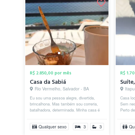
R$ 2.850,00 por mês
R$ 1.7
Casa da Sabiá
Rio Vermelho, Salvador - BA
Itapu
Eu sou uma pessoa alegre, divertida,
Casa loc
brincalhona. Mas também sou correria,
Sem nece
batalhadora, determinada. Minha casa é
Perto de
alegre, cheia de cores e sabores. So...
Condomí
Qualquer sexo
3
3
Qu