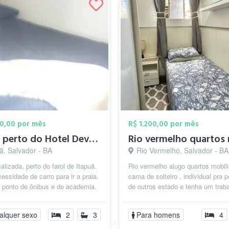
00,00 por mês
R$ 1.200,00 por mês
Suíte, perto do Hotel Deville, farol de ...
ã, Salvador - BA
Rio Vermelho, Salvador - BA
alizada, perto do farol de Itapuã.
Rio vermelho alugo quartos mobil
ssidade de carro para ir a praia.
cama de solteiro , individual pra 
 ponto de ônibus e de academia.
de outros estado e tenha um traba
nio com 8 casas,...
da casa preferência por rap...
alquer sexo
2
3
Para homens
4