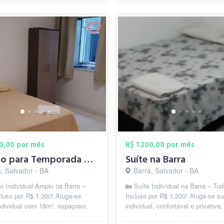
00,00 por mês
R$ 1.200,00 por mês
Quarto para Temporada na Barra
Suíte na Barra
, Salvador - BA
Barra, Salvador - BA
o Individual Amplo na Barra –
🏡 Suíte Individual na Barra – Tu
luso por R$ 1.200! Aluga-se
Incluso por R$ 1.200! Aluga-se su
ndividual com 18m², espaçoso,
individual, confortável e privativa,
vel e totalmente mobiliado, l...
localizada na Rua Marques de