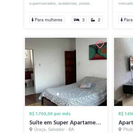
supermercados, academias, praias..
mercados
Porto da Barra, farol ,Cristo, apart...
Porto da
Para mulheres
3
2
Para
R$ 1.700,00 por mês
R$ 1.6
Suíte em Super Apartamento na Graça
Graça, Salvador - BA
Pitub