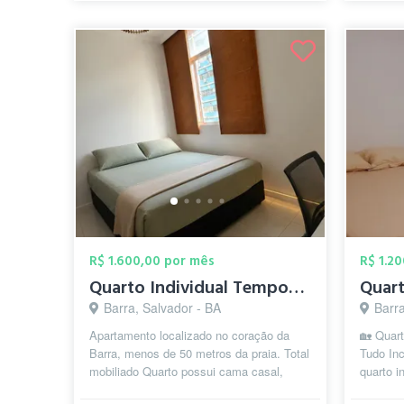
R$ 1.600,00 por mês
R$ 1.2
Quarto Individual Temporada. Barra
Barra, Salvador - BA
Barra
Apartamento localizado no coração da
🏡 Quart
Barra, menos de 50 metros da praia. Total
Tudo Inc
mobiliado Quarto possui cama casal,
quarto i
guarda roupa, ventilador, mesa de...
confortá