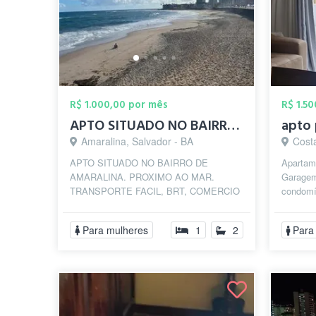
R$ 1.000,00 por mês
R$ 1.5
APTO SITUADO NO BAIRRO DE AMARALINA. PRO...
Amaralina, Salvador - BA
Costa
APTO SITUADO NO BAIRRO DE
Apartame
AMARALINA. PROXIMO AO MAR.
Garagem
TRANSPORTE FACIL, BRT, COMERCIO
condomín
LOCAL. BANCOS, ACADEMIAS,
cama, ma
SUPERMERCADO, Praias, Farmácias
Para mulheres
1
2
Para
PROXIMO...