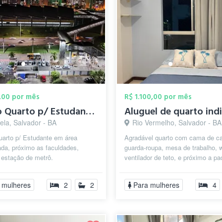
,00 por mês
R$ 1.100,00 por mês
Alugo Quarto p/ Estudante Próx as Faculd...
ela, Salvador - BA
Rio Vermelho, Salvador - BA
uarto p/ Estudante em área
Agradável quarto com cama de ca
iada, próximo as faculdades,
guarda-roupa, mesa de trabalho, w
 estação de metrô.
ventilador de teto, e próximo a pa
farmácias, bancos e pontos de tra
 mulheres
2
2
Para mulheres
4