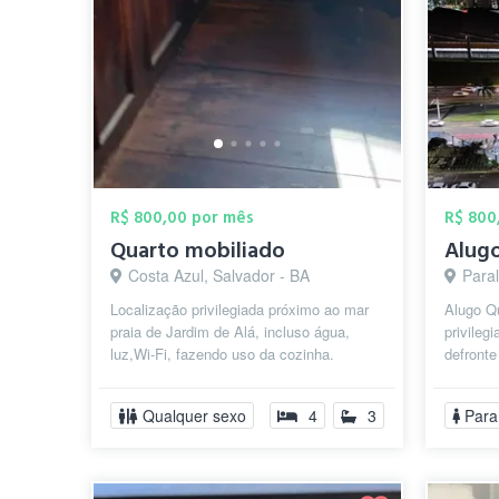
R$ 800,00 por mês
R$ 800
Quarto mobiliado
Costa Azul, Salvador - BA
Paral
Localização privilegiada próximo ao mar
Alugo Q
praia de Jardim de Alá, incluso água,
privileg
luz,Wi-Fi, fazendo uso da cozinha.
defronte
Qualquer sexo
4
3
Para