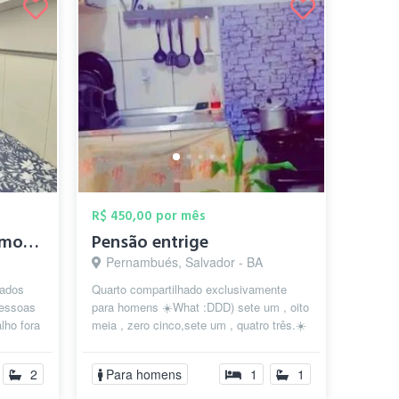
R$ 450,00 por mês
Rio vermelho quartos mobiliados mensal e...
Pensão entrige
Pernambués, Salvador - BA
iados
Quarto compartilhado exclusivamente
pessoas
para homens ☀️What :DDD) sete um , oito
lho fora
meia , zero cinco,sete um , quatro três.☀️
geladeira, gás para fazer aqu...
2
Para homens
1
1