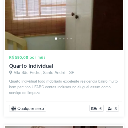
R$ 590,00 por mês
Quarto Individual
Vila São Pedro, Santo André - SP
Quarto individual todo mobiliado excelente residência bairro muito
bom pertinho UFABC contas inclusas no aluguel assim como
serviço de limpeza
Qualquer sexo
6
3