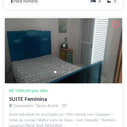
Para homens
6
3
R$ 1.500,00 por mês
SUITE Feminina
Campestre, Santo André - SP
Suite individual em promoção por 1500 mensal com Garagem !
todas as contas! Melhor suite da Casa , Com Varanda ! Banheiro
privativo! FAÇA SUA RESERVA...