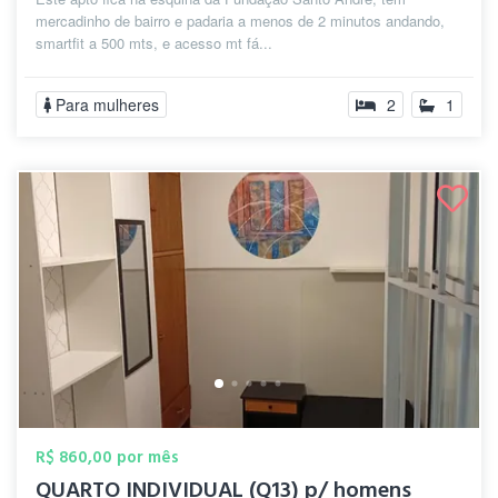
mercadinho de bairro e padaria a menos de 2 minutos andando,
smartfit a 500 mts, e acesso mt fá...
Para mulheres
2
1
R$ 860,00 por mês
QUARTO INDIVIDUAL (Q13) p/ homens