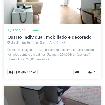
R$ 1.300,00 por mês
Quarto Individual, mobiliado e decorado
Jardim do Estádio, Santo André - SP
Ótima localização, ônibus na porta do condomínio, fácil acesso,
variados comércio próximos Garagem 200,00/Mês (opcional)
Home Office 200,00/mês (opcio...
Qualquer sexo
3
1