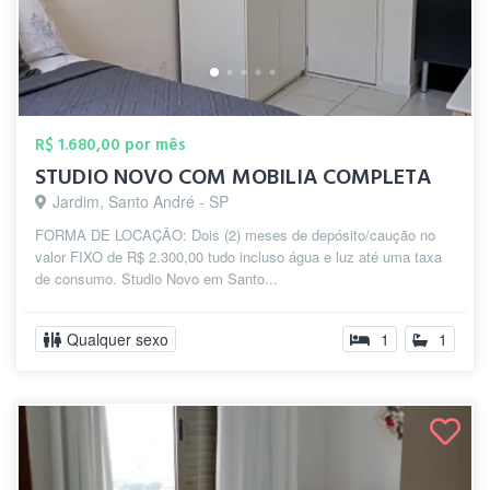
R$ 1.680,00 por mês
STUDIO NOVO COM MOBILIA COMPLETA
Jardim, Santo André - SP
FORMA DE LOCAÇÃO: Dois (2) meses de depósito/caução no
valor FIXO de R$ 2.300,00 tudo incluso água e luz até uma taxa
de consumo. Studio Novo em Santo...
Qualquer sexo
1
1