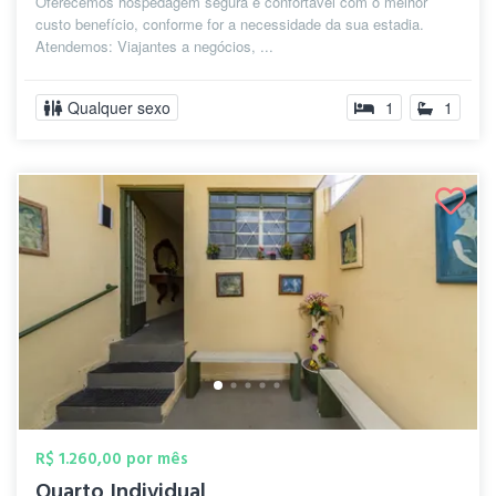
Oferecemos hospedagem segura e confortável com o melhor
custo benefício, conforme for a necessidade da sua estadia.
Atendemos: Viajantes a negócios, ...
Qualquer sexo
1
1
R$ 1.260,00 por mês
Quarto Individual