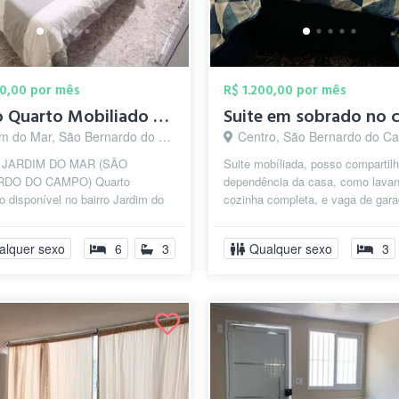
00,00 por mês
R$ 1.200,00 por mês
Alugo Quarto Mobiliado São Bernardo J. d...
 do Mar, São Bernardo do Campo - SP
Centro, São Bernardo do Camp
 JARDIM DO MAR (SÃO
Suite mobíliada, posso compartilh
DO DO CAMPO) Quarto
dependência da casa, como lavan
o disponível no bairro Jardim do
cozinha completa, e vaga de gar
óximo ao centro, na Rua Banda,
combinar.
l acesso às...
alquer sexo
6
3
Qualquer sexo
3