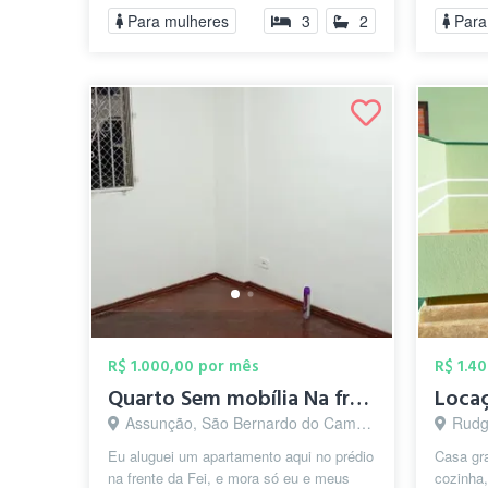
c maquin
Para mulheres
3
2
Para
R$ 1.000,00 por mês
R$ 1.4
Quarto Sem mobília Na frente da Fei
Loca
Assunção, São Bernardo do Campo - SP
Rudge 
Eu aluguei um apartamento aqui no prédio
Casa gr
na frente da Fei, e mora só eu e meus
cozinha,