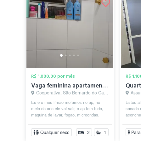
R$ 1.000,00 por mês
R$ 1.1
Vaga feminina apartamento
Cooperativa, São Bernardo do Campo - SP
Assun
Eu e o meu irmao moramos no ap, no
Estou al
meio do ano ele vai sair, o ap tem tudo,
sacada 
maquina de lavar, fogao, microondas,
aconche
forno eletrico, geladeira , armários,...
metros 
t...
Qualquer sexo
2
1
Para