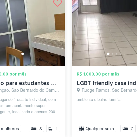
00,00 por mês
R$ 1.000,00 por mês
Quarto para estudantes mulheres
ção, São Bernardo do Campo - SP
Rudge Ramos, São Bernardo do Camp
ugando 1 quarto individual, com
ambiente e bairro famíliar
em um apartamento super
gante, localizado a apenas 200
da FEI ideal para quem estuda ou
 mulheres
3
1
Qualquer sexo
2