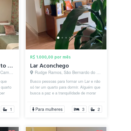
R$ 1.000,00 por mês
Vaga para Dividir Quarto (Feminino)
Lar Aconchego
o - SP
Rudge Ramos, São Bernardo do Campo - SP
 que
Busco pessoas para formar um Lar e não
 quarto
só ter um quarto para dormir. Alguém que
per
busca a paz e a tranquilidade de morar
em ...
num lugar bonito e seguro. Que ...
1
Para mulheres
3
2