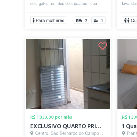
dois gatos, um dos dois quartos ficou
lavander
livre e está sem uso. Eu queria ...
Incluso i
Para mulheres
2
1
Qu
R$ 1.030,00 por mês
R$ 1.3
EXCLUSIVO QUARTO PRIVATIVO P/ HOMENS - C...
1 Qua
Centro, São Bernardo do Campo - SP
Plana