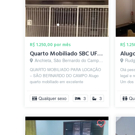
R$ 1.250,00 por mês
R$ 1.2
Quarto Mobiliado SBC UFABC Federal J Cop...
Anchieta, São Bernardo do Campo - SP
Rudge 
QUARTO MOBILIADO PARA LOCAÇÃO
Olá pes
– SÃO BERNARDO DO CAMPO Alugo
legal e 
quarto mobiliado em excelente
Um dos 
localização, a aproximadamente 400
Rudge Ra
metros da Universidade Fe...
Qualquer sexo
3
3
Qu