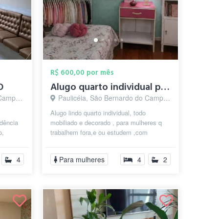
R$ 600,00 por mês
O
Alugo quarto individual para mulheres
o - SP
Paulicéia, São Bernardo do Campo - SP
Alugo lindo quarto individual, todo
dência
mobiliado e decorado , para mulheres q
o,
trabalhem fora,e ou estudem ,com
banheiro .,a cozinha completa c fogão
gela...
4
Para mulheres
4
2