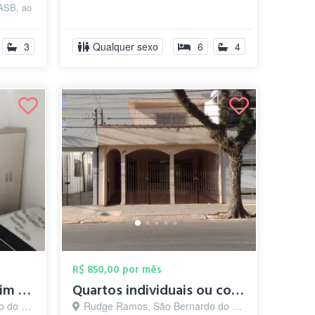
FASB, ao
3
Qualquer sexo
6
4
R$ 850,00 por mês
Quarto mobiliado jardim do mar - SBC
Quartos individuais ou compartilhado par...
o - SP
Rudge Ramos, São Bernardo do Campo - SP