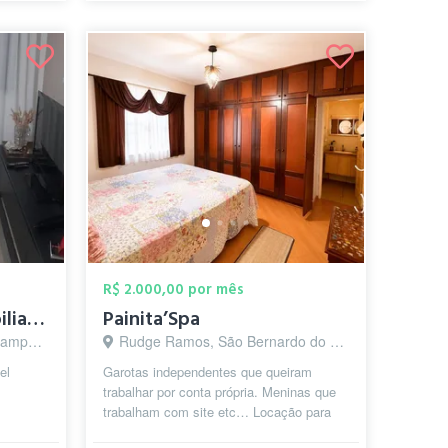
R$ 2.000,00 por mês
Quarto individual mobiliado
Painita’Spa
 - SP
Rudge Ramos, São Bernardo do Campo - SP
el
Garotas independentes que queiram
trabalhar por conta própria. Meninas que
trabalham com site etc… Locação para
Atendimento. Apenas para trabalho men...