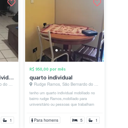
R$ 950,00 por mês
LGBT friendly casa individual próximo a ...
quarto individual
o - SP
Rudge Ramos, São Bernardo do Campo - SP
tenho um quarto individual mobiliado no
bairro rudge Ramos,mobiliado para
universitário ou pessoas que trabalham
perto da faculdade Mauá metodista an...
1
Para homens
5
1