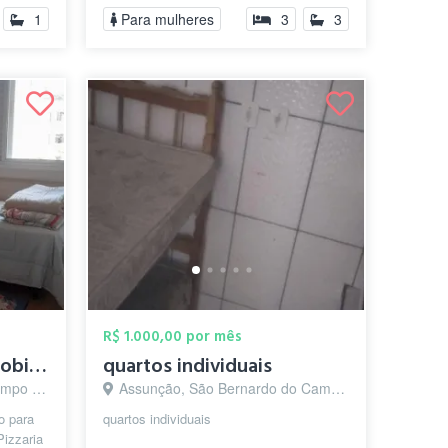
1
Para mulheres
3
3
R$ 1.000,00 por mês
Quantos individuais mobiliados
quartos individuais
o - SP
Assunção, São Bernardo do Campo - SP
o para
quartos individuais
Pizzaria