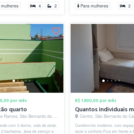
a de lavar...tem ...
 mulheres
4
2
Para mulheres
2
00,00 por mês
R$ 1.800,00 por mês
ção quarto
Ramos, São Bernardo do Campo - SP
Centro, São Bernardo do Camp
ande com 3 dorms, sala de estar,
Condomínio moderno, com espaç
 2 banheiros, área de serviço e
lazer e conforto.Fica em frente a 