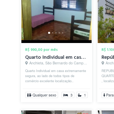
R$ 990,00 por mês
R$ 1.1
Quarto Individual em casa Completa e ext...
Anchieta, São Bernardo do Campo - SP
Anchi
Quarto Individual em casa extremamente
REPUBL
segura, ao lado de todos tipos de
QUARTO
comércio excelente localização..
, locali
(monitorada) em bairro nobre São
Faculda
Bernardo do ...
Bernard.
Qualquer sexo
3
1
Para