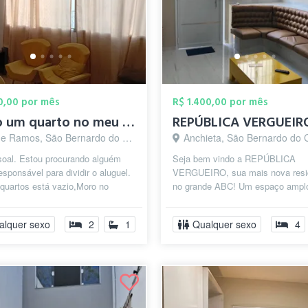
50,00 por mês
R$ 1.400,00 por mês
Alugo um quarto no meu Apt
REPÚBLICA VERGUEIR
Ramos, São Bernardo do Campo - SP
Anchieta, São Bernardo do Camp
soal. Estou procurando alguém
Seja bem vindo a REPÚBLICA
responsável para dividir o aluguel.
VERGUEIRO, sua mais nova resi
quartos está vazio,Moro no
no grande ABC! Um espaço ampl
mos ,perto da igreja, rua d...
aconchegante e arrojado, com as
melhores condições de ...
alquer sexo
2
1
Qualquer sexo
4