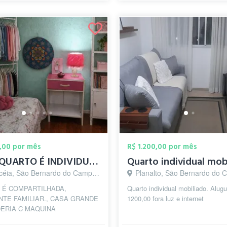
,00 por mês
R$ 1.200,00 por mês
ESTE QUARTO É INDIVIDUAL P MOÇAS
céia, São Bernardo do Campo - SP
Planalto, São Bernardo do Campo
 É COMPARTILHADA,
Quarto individual mobiliado. Alugu
NTE FAMILIAR., CASA GRANDE
1200,00 fora luz e internet
ERIA C MAQUINA
...banheiros.compartilhados.lavanderia