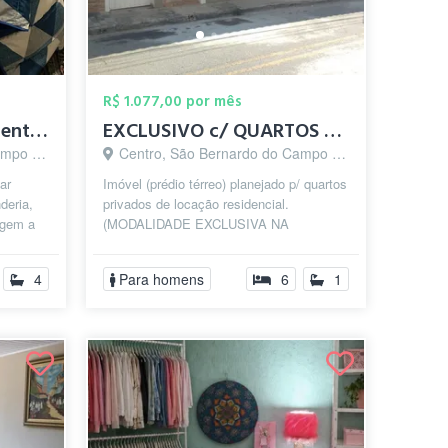
R$ 1.077,00 por mês
Suite em sobrado no centro de Sao Bernar...
EXCLUSIVO c/ QUARTOS PRIVATIVOS p/ HOMEN...
o - SP
Centro, São Bernardo do Campo - SP
ar
Imóvel (prédio térreo) planejado p/ quartos
deria,
privados de locação residencial.
agem a
(MODALIDADE EXCLUSIVA NA
REGIÃO). Dispondo de vários tipos de
quartos com...
4
Para homens
6
1