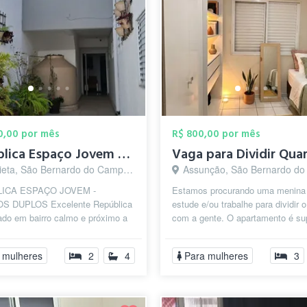
00,00 por mês
R$ 800,00 por mês
República Espaço Jovem - FEMININA
eta, São Bernardo do Campo - SP
Assunção, São Bernardo do Camp
ICA ESPAÇO JOVEM -
Estamos procurando uma menina
S DUPLOS Excelente República
estude e/ou trabalhe para dividir o
zado em bairro calmo e próximo a
com a gente. O apartamento é su
de Federal do ABC - campos São
tranquilo, limpo e perfeito para qu
..
 mulheres
2
4
Para mulheres
3