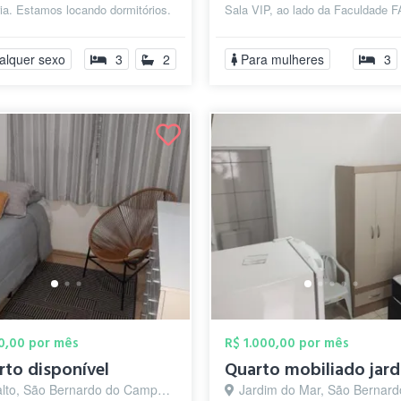
ia. Estamos locando dormitórios.
Sala VIP, ao lado da Faculdade 
nternet (wi-fi), luz...
lado do hospital IFOR, Mercado...
alquer sexo
3
2
Para mulheres
3
00,00 por mês
R$ 1.000,00 por mês
rto disponível
lto, São Bernardo do Campo - SP
Jardim do Mar, São Bernardo do Camp