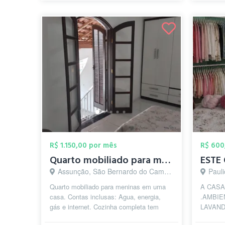
R$ 1.150,00 por mês
R$ 600
Quarto mobiliado para meninas com contas...
Assunção, São Bernardo do Campo - SP
Pauli
Quarto mobiliado para meninas em uma
A CASA
casa. Contas inclusas: Agua, energia,
.AMBIE
gás e internet. Cozinha completa tem
LAVAND
utensílios domésticos e eletrodomést...
equipada