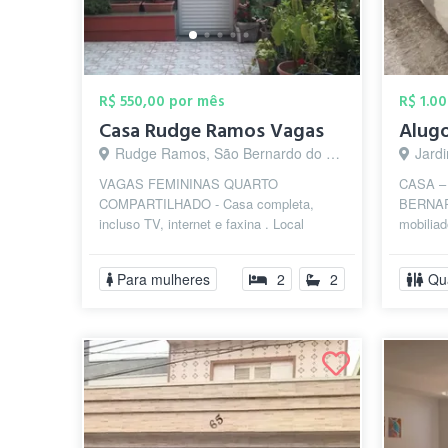
R$ 550,00 por mês
R$ 1.0
Casa Rudge Ramos Vagas
Rudge Ramos, São Bernardo do Campo - SP
Jardim
VAGAS FEMININAS QUARTO
CASA –
COMPARTILHADO - Casa completa,
BERNAR
incluso TV, internet e faxina . Local
mobiliad
seguro e familiar, próximo a Metodista,
Mar, pr
Mauá, Anhanguera ...
com fáci
Para mulheres
2
2
Qu