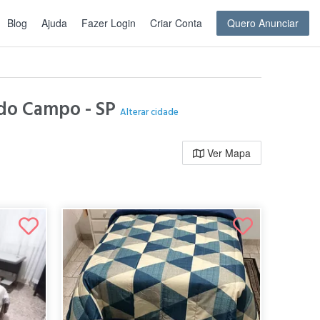
Blog
Ajuda
Fazer Login
Criar Conta
Quero Anunciar
o do Campo - SP
Alterar cidade
Ver Mapa