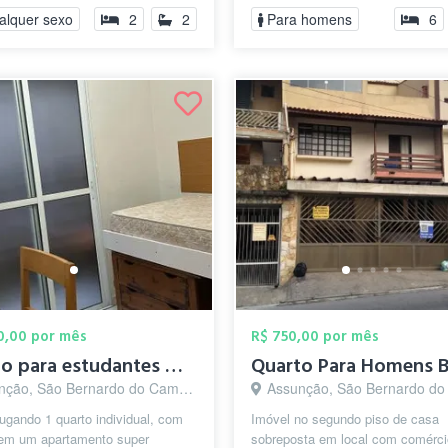
alquer sexo
2
2
Para homens
6
00,00 por mês
R$ 750,00 por mês
Quarto para estudantes mulheres
ção, São Bernardo do Campo - SP
Assunção, São Bernardo do Camp
ugando 1 quarto individual, com
Imóvel no segundo piso de casa
em um apartamento super
sobreposta em local com comérci