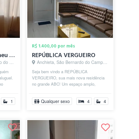
R$ 1.400,00 por mês
Alugo um quarto no meu Apt
REPÚBLICA VERGUEIRO
o - SP
Anchieta, São Bernardo do Campo - SP
lguém
Seja bem vindo a REPÚBLICA
aluguel.
VERGUEIRO, sua mais nova residência
no
no grande ABC! Um espaço amplo,
 d...
aconchegante e arrojado, com as
melhores condições de ...
1
Qualquer sexo
4
4