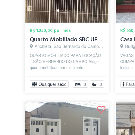
R$ 1.250,00 por mês
R$ 550
Quarto Mobiliado SBC UFABC Federal J Cop...
Casa
Anchieta, São Bernardo do Campo - SP
Rudge 
QUARTO MOBILIADO PARA LOCAÇÃO
VAGAS 
– SÃO BERNARDO DO CAMPO Alugo
COMPAR
quarto mobiliado em excelente
incluso 
localização, a aproximadamente 400
seguro e
metros da Universidade Fe...
Mauá, A
Qualquer sexo
3
3
Para