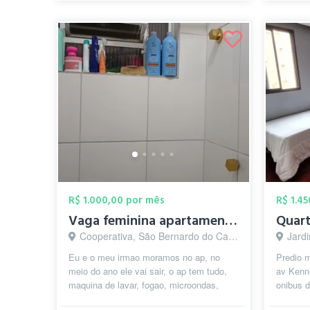
R$ 1.000,00 por mês
R$ 1.4
Vaga feminina apartamento
Cooperativa, São Bernardo do Campo - SP
Jardim
Eu e o meu irmao moramos no ap, no
Predio m
meio do ano ele vai sair, o ap tem tudo,
av Kenn
maquina de lavar, fogao, microondas,
onibus d
forno eletrico, geladeira , armários,...
ponto de