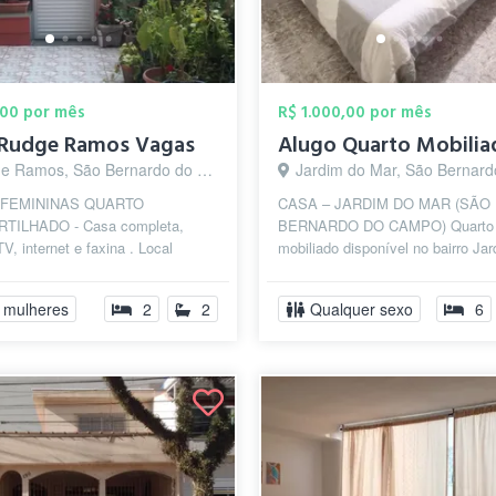
,00 por mês
R$ 1.000,00 por mês
 Rudge Ramos Vagas
Ramos, São Bernardo do Campo - SP
Jardim do Mar, São Bernardo do Camp
FEMININAS QUARTO
CASA – JARDIM DO MAR (SÃO
TILHADO - Casa completa,
BERNARDO DO CAMPO) Quarto
TV, internet e faxina . Local
mobiliado disponível no bairro Ja
 familiar, próximo a Metodista,
Mar, próximo ao centro, na Rua B
nhanguera ...
com fácil acesso às...
 mulheres
2
2
Qualquer sexo
6