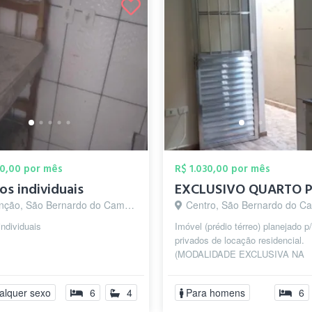
00,00 por mês
R$ 1.030,00 por mês
os individuais
ção, São Bernardo do Campo - SP
Centro, São Bernardo do Camp
individuais
Imóvel (prédio térreo) planejado p
privados de locação residencial.
(MODALIDADE EXCLUSIVA NA
REGIÃO). Dispondo de vários tip
quartos com...
alquer sexo
6
4
Para homens
6