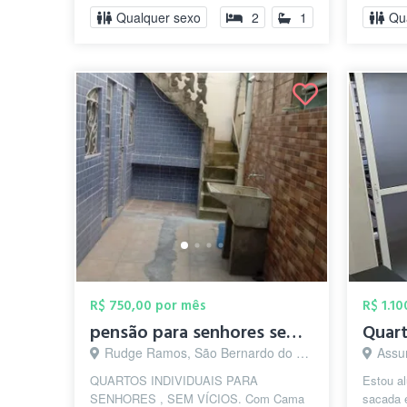
Qualquer sexo
2
1
Qu
R$ 750,00 por mês
R$ 1.1
pensão para senhores sem VÍCIOS
Rudge Ramos, São Bernardo do Campo - SP
Assun
QUARTOS INDIVIDUAIS PARA
Estou al
SENHORES , SEM VÍCIOS. Com Cama
sacada 