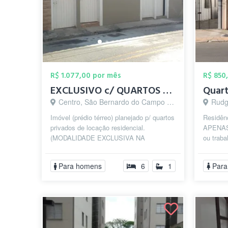
R$ 1.077,00 por mês
R$ 850
EXCLUSIVO c/ QUARTOS PRIVATIVOS p/ HOMEN...
Centro, São Bernardo do Campo - SP
Rudge 
Imóvel (prédio térreo) planejado p/ quartos
Residên
privados de locação residencial.
APENAS
(MODALIDADE EXCLUSIVA NA
ou traba
REGIÃO). Dispondo de vários tipos de
seguint
quartos com...
(2 pes...
Para homens
6
1
Para