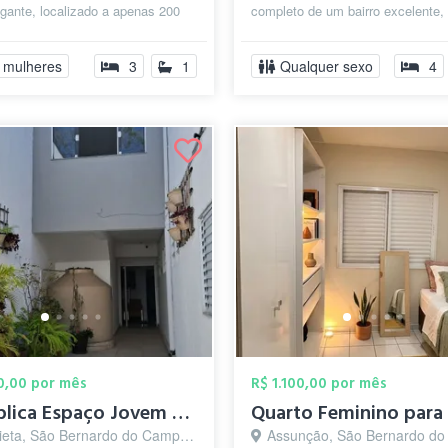
gante, localizado a apenas 200
completo de um bairro excelente,
da FEI ideal para quem estuda ou
cabelereiros, passando por
supermercados, horti...
 mulheres
3
1
Qualquer sexo
4
00,00 por mês
R$ 1.100,00 por mês
República Espaço Jovem - FEMININA
eta, São Bernardo do Campo - SP
Assunção, São Bernardo do Camp