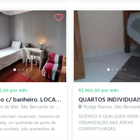
50,00 por mês
R$ 800,00 por mês
Quarto c/ banheiro. LOCALIZAÇÃO PRIVILEG...
 do Mar, São Bernardo do Campo - SP
Rudge Ramos, São Bernardo do Camp
uito bem localizado, travessa da
SILÊNCIO A QUALQUER HORA 
edy, um quarteirão do ponto de
ORGANIZAÇÃO NAS ÁREAS
a anchieta, três quarteirões do
COMPARTILHADAS.
 troleibus na Lucas N. ...