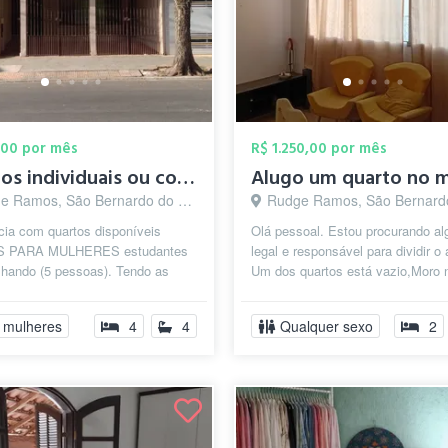
,00 por mês
R$ 1.250,00 por mês
Quartos individuais ou compartilhado par...
Ramos, São Bernardo do Campo - SP
Rudge Ramos, São Bernardo do Camp
cia com quartos disponíveis
Olá pessoal. Estou procurando a
 PARA MULHERES estudantes
legal e responsável para dividir o 
lhando (5 pessoas). Tendo as
Um dos quartos está vazio,Moro 
es opções: Quarto compartilhado
Rudge Ramos ,perto da igreja, rua
 mulheres
4
4
Qualquer sexo
2