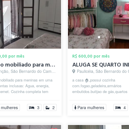
50,00 por mês
R$ 600,00 por mês
Quarto mobiliado para meninas com contas...
ção, São Bernardo do Campo - SP
Paulicéia, São Bernardo do Camp
mobiliado para meninas em uma
a casa 🏠,possui cozinha
ntas inclusas: Agua, energia,
com.fogao,geladeira,armários
ternet. Cozinha completa tem
embutidos.butijao de gás,quartos
os domésticos e eletrodomést...
mobiliado, lavanderia c maq de lav
tem .errado atrás de cas...
 mulheres
3
2
Para mulheres
4