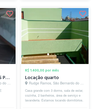
R$ 1.400,00 por mês
QUARTOS INDIVIDUAIS PARA SENHORES SEM VÍ...
Locação quarto
o - SP
Rudge Ramos, São Bernardo do Campo - SP
E
Casa grande com 3 dorms, sala de estar,
cozinha, 2 banheiros, área de serviço e
lavanderia. Estamos locando dormitórios.
Incluso internet (wi-fi), luz...