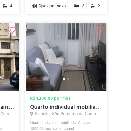
4
Qualquer sexo
3
2
R$ 1.200,00 por mês
Quarto Para Homens Bairro Assunção
Quarto individual mobiliado
o - SP
Planalto, São Bernardo do Campo - SP
Quarto individual mobiliado. Aluguel
o
1200,00 fora luz e internet