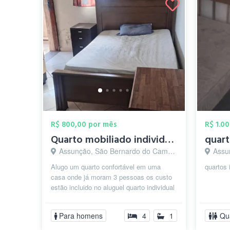
R$ 800,00 por mês
R$ 1.0
Quarto mobiliado individual
quart
Assunção, São Bernardo do Campo - SP
Assun
Alugo um quarto confortável em uma
quartos 
casa onde já moram 3 pessoas os custo
estão incluido no aluguel quarto individual
mobiliado
Para homens
4
1
Qu