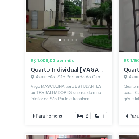
R$ 1.000,00 por mês
R$ 1.1
Quarto Individual [VAGA MASCULINA]
Assunção, São Bernardo do Campo - SP
Assun
Vaga MASCULINA para ESTUDANTES
Quarto 
ou TRABALHADORES que residem no
casa. Co
interior de São Paulo e trabalham-
gás e in
estudam em São Bernardo do Campo
utensíli
durante a semana (se...
Para homens
2
1
Para