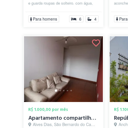
e guarda roupas de solteiro. com água,
aconche
luz ,Wi-Fi cortesia e IPTU incluso .
metros 
próximo de feira...
t...
Para homens
6
4
Para
R$ 1.000,00 por mês
R$ 1.1
Apartamento compartilhado para Mulheres
Alves Dias, São Bernardo do Campo - SP
Anchi