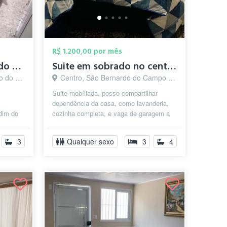
R$ 1.200,00 por mês
Alugo Quarto Mobiliado São Bernardo J. d...
Suite em sobrado no centro de Sao Bernar...
o - SP
Centro, São Bernardo do Campo - SP
Suite mobíliada, posso compartilhar
dependência da casa, como lavanderia,
rdim do
cozinha completa, e vaga de garagem a
anda,
combinar.
3
Qualquer sexo
3
4