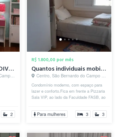
R$ 1.800,00 por mês
ALUGA SE QUARTO INDIVIDUAL MOBILIADO
Quantos individuais mobiliados
o - SP
Centro, São Bernardo do Campo - SP
Condomínio moderno, com espaço para
lazer e conforto.Fica em frente a Pizzaria
Sala VIP, ao lado da Faculdade FASB, ao
ar ,
lado do hospital IFOR, Mercado...
2
Para mulheres
3
3