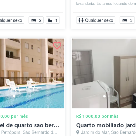
lavanderia. Estamos locando dorm
Incluso internet (wi-fi), luz...
alquer sexo
2
1
Qualquer sexo
3
00,00 por mês
R$ 1.000,00 por mês
aluguel de quarto sao bernardo SP 2000,0...
etrópolis, São Bernardo do Campo - SP
Jardim do Mar, São Bernardo do Camp