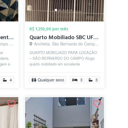
R$ 1.250,00 por mês
Suite em sobrado no centro de Sao Bernar...
Quarto Mobiliado SBC UFABC Federal J Cop...
o - SP
Anchieta, São Bernardo do Campo - SP
ar
QUARTO MOBILIADO PARA LOCAÇÃO
deria,
– SÃO BERNARDO DO CAMPO Alugo
agem a
quarto mobiliado em excelente
localização, a aproximadamente 400
metros da Universidade Fe...
4
Qualquer sexo
3
3