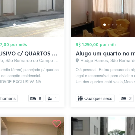
77,00 por mês
R$ 1.250,00 por mês
EXCLUSIVO c/ QUARTOS PRIVATIVOS p/ HOMEN...
o, São Bernardo do Campo - SP
Rudge Ramos, São Bernardo do Camp
prédio térreo) planejado p/ quartos
Olá pessoal. Estou procurando a
 de locação residencial.
legal e responsável para dividir o 
IDADE EXCLUSIVA NA
Um dos quartos está vazio,Moro 
. Dispondo de vários tipos de
Rudge Ramos ,perto da igreja, rua
com...
 homens
6
1
Qualquer sexo
2