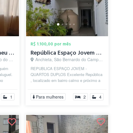
R$ 1.100,00 por mês
Alugo um quarto no meu Apt
República Espaço Jovem - FEMININA
o - SP
Anchieta, São Bernardo do Campo - SP
lguém
REPUBLICA ESPAÇO JOVEM -
aluguel.
QUARTOS DUPLOS Excelente República
no
, localizado em bairro calmo e próximo a
 d...
Faculdade Federal do ABC - campos São
Bernard...
1
Para mulheres
2
4