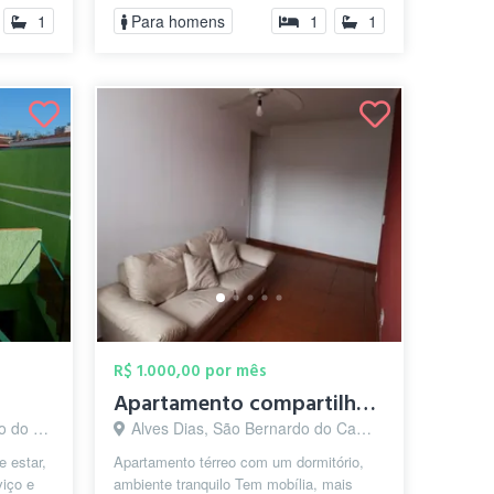
1
Para homens
1
1
R$ 1.000,00 por mês
Apartamento compartilhado para Mulheres
o - SP
Alves Dias, São Bernardo do Campo - SP
 estar,
Apartamento térreo com um dormitório,
viço e
ambiente tranquilo Tem mobília, mais