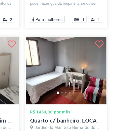
itórios.
pode trazer guarda roupa e tv se quiser
Proprietário mora em outra cidade...
2
Para mulheres
1
1
R$ 1.450,00 por mês
Quarto mobiliado jardim do mar - SBC
Quarto c/ banheiro. LOCALIZAÇÃO PRIVILEG...
o - SP
Jardim do Mar, São Bernardo do Campo - SP