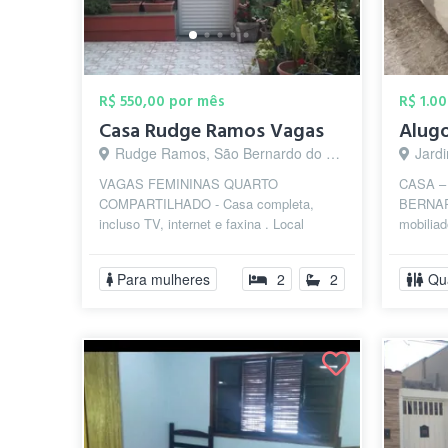
R$ 550,00 por mês
R$ 1.0
Casa Rudge Ramos Vagas
Rudge Ramos, São Bernardo do Campo - SP
Jardim
VAGAS FEMININAS QUARTO
CASA –
COMPARTILHADO - Casa completa,
BERNAR
incluso TV, internet e faxina . Local
mobiliad
seguro e familiar, próximo a Metodista,
Mar, pr
Mauá, Anhanguera ...
com fáci
Para mulheres
2
2
Qu