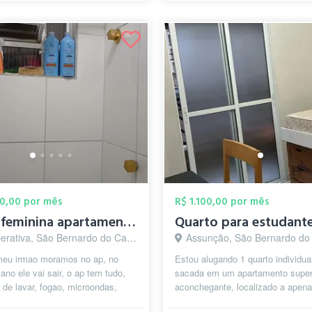
00,00 por mês
R$ 1.100,00 por mês
Vaga feminina apartamento
rativa, São Bernardo do Campo - SP
Assunção, São Bernardo do Camp
meu irmao moramos no ap, no
Estou alugando 1 quarto individua
ano ele vai sair, o ap tem tudo,
sacada em um apartamento supe
de lavar, fogao, microondas,
aconchegante, localizado a apen
trico, geladeira , armários,...
metros da FEI ideal para quem es