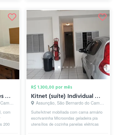
R$ 1.300,00 por mês
Quarto para estudantes mulheres
Kitnet (suíte) Individual masculina não ...
o - SP
Assunção, São Bernardo do Campo - SP
l, com
Suite/kitnet mobiliada com cama armário
r
escrivaninha Microondas geladeira pia
as 200
utensílios de cozinha panelas elétricas
tuda ou
incluso agua energia eletrica in...