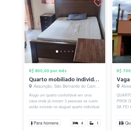
R$ 800,00 por mês
R$ 700
Quarto mobiliado individual
Assunção, São Bernardo do Campo - SP
Alves 
Alugo um quarto confortável em uma
QUARTO
casa onde já moram 3 pessoas os custo
PROX D
estão incluido no aluguel quarto individual
DA FEI
mobiliado
BANHEI
SALA, 
Para homens
4
1
Qu