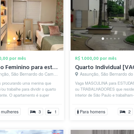
00,00 por mês
R$ 1.000,00 por mês
Quarto Feminino para estudantes
ção, São Bernardo do Campo - SP
Assunção, São Bernardo do Camp
 procurando uma menina que
Vaga MASCULINA para ESTUD
/ou trabalhe para dividir o quarto
ou TRABALHADORES que reside
ente. O apartamento é super
interior de São Paulo e trabalham-
o, limpo e perfeito para quem ...
estudam em São Bernardo do C
durante a semana (se...
 mulheres
3
1
Para homens
2