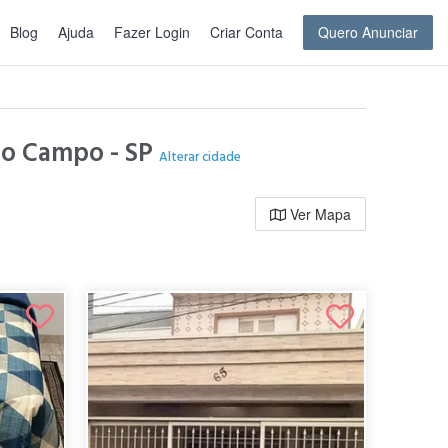
Blog
Ajuda
Fazer Login
Criar Conta
Quero Anunciar
 do Campo - SP
Alterar cidade
Ver Mapa