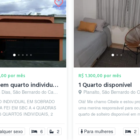
,00 por mês
R$ 1.300,00 por mês
Vaga em quarto individual Republica FEI ...
1 Quarto disponível
Dias, São Bernardo do Campo - SP
Planalto, São Bernardo do Campo
 INDIVIDUAL EM SOBRADO
Olá! Me chamo Cibele e estou pr
A FEI EM SBC A 4 QUADRAS
uma menina responsável para oc
 6 QUARTOS INDIVIDUAIS, 2
quarto de solteiro disponível em 
ROS, 1 VAGA NA GARAGEM
apartamento em São Bernardo do 
COZINHA E LAVANDERIA,...
alquer sexo
6
2
Para mulheres
2