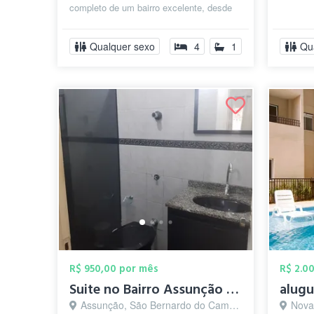
completo de um bairro excelente, desde
cabelereiros, passando por
supermercados, horti...
Qualquer sexo
4
1
Qu
R$ 950,00 por mês
R$ 2.0
Suite no Bairro Assunção - R$950,00
Assunção, São Bernardo do Campo - SP
Nova P