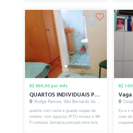
R$ 800,00 por mês
R$ 1.0
QUARTOS INDIVIDUAIS PARA SENHORES SEM VÍ...
Rudge Ramos, São Bernardo do Campo - SP
Coope
quartos com cama e guarda roupas de
Eu e o 
solteiro. com água,luz,IPTU incluso e Wi-
meio do 
Fi cortesia. farmácia,mercado,feira livre
maquina 
de sexta feira tudo próximo.
forno ele