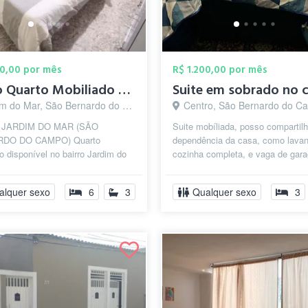
00,00 por mês
R$ 1.200,00 por mês
Alugo Quarto Mobiliado São Bernardo J. d...
 do Mar, São Bernardo do Campo - SP
Centro, São Bernardo do Camp
 JARDIM DO MAR (SÃO
Suite mobíliada, posso compartilh
DO DO CAMPO) Quarto
dependência da casa, como lavan
o disponível no bairro Jardim do
cozinha completa, e vaga de gar
óximo ao centro, na Rua Banda,
combinar.
l acesso às...
alquer sexo
6
3
Qualquer sexo
3