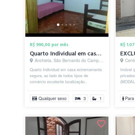
R$ 990,00 por mês
R$ 1.0
Quarto Individual em casa Completa e ext...
Anchieta, São Bernardo do Campo - SP
Centr
Quarto Individual em casa extremamente
Imóvel (
segura, ao lado de todos tipos de
privados
comércio excelente localização..
(MODAL
(monitorada) em bairro nobre São
REGIÃO)
Bernardo do ...
quartos 
Qualquer sexo
3
1
Para