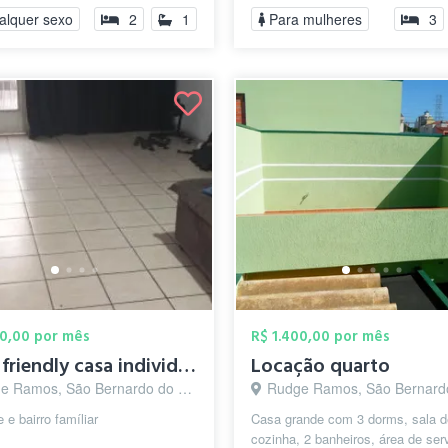
t...
alquer sexo
2
1
Para mulheres
3
00,00 por mês
R$ 1.400,00 por mês
LGBT friendly casa individual próximo a ...
Locação quarto
Ramos, São Bernardo do Campo - SP
Rudge Ramos, São Bernardo do Camp
 e bairro famíliar
Casa grande com 3 dorms, sala de
cozinha, 2 banheiros, área de ser