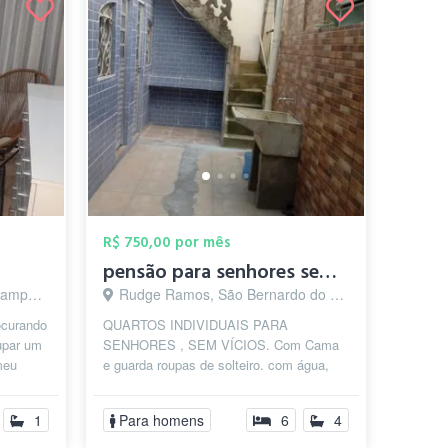
R$ 750,00 por mês
pensão para senhores sem VÍCIOS
 - SP
Rudge Ramos, São Bernardo do Campo - SP
ocurando
QUARTOS INDIVIDUAIS PARA
upar um
SENHORES , SEM VÍCIOS. Com Cama
meu
e guarda roupas de solteiro. com água,
C...
luz ,Wi-Fi cortesia e IPTU incluso .
próximo de feira...
1
Para homens
6
4