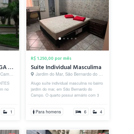
R$ 1.250,00 por mês
Quarto Individual [VAGA MASCULINA]
Suite Individual Masculima
o - SP
Jardim do Mar, São Bernardo do Campo - SP
ANTES
Alugo suíte individual masculina no bairro
m no
jardim do mar, em São Bernardo do
Campo. O quarto possui armário com 3
ampo
portas,cama com colchao e banheiro d...
1
Para homens
6
4