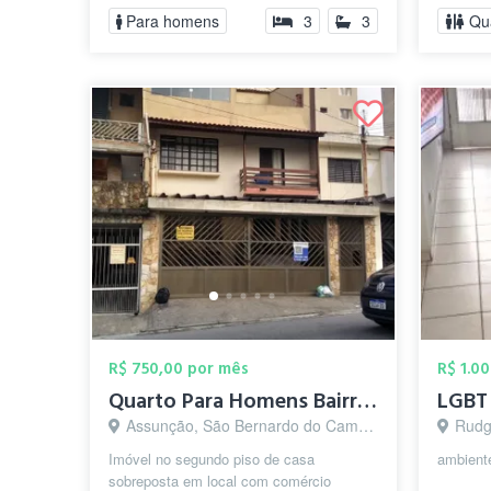
Para homens
3
3
Qu
R$ 750,00 por mês
R$ 1.0
Quarto Para Homens Bairro Assunção
Assunção, São Bernardo do Campo - SP
Rudge 
Imóvel no segundo piso de casa
ambiente
sobreposta em local com comércio