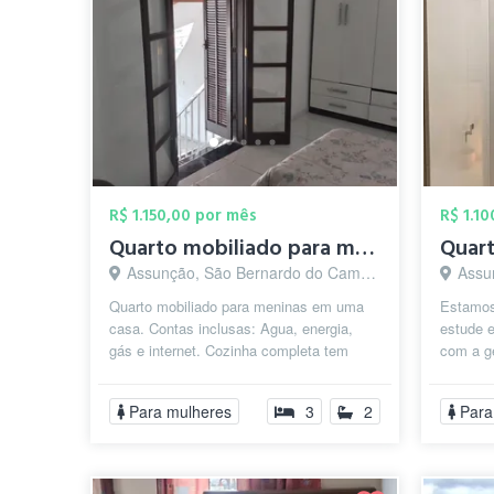
R$ 1.150,00 por mês
R$ 1.1
Quarto mobiliado para meninas com contas...
Assunção, São Bernardo do Campo - SP
Assun
Quarto mobiliado para meninas em uma
Estamos
casa. Contas inclusas: Agua, energia,
estude e
gás e internet. Cozinha completa tem
com a g
utensílios domésticos e eletrodomést...
tranquil
Para mulheres
3
2
Para