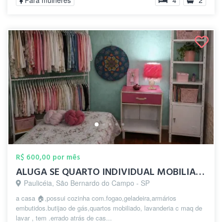
Para mulheres
4
2
R$ 600,00 por mês
ALUGA SE QUARTO INDIVIDUAL MOBILIADO
Paulicéia, São Bernardo do Campo - SP
a casa 🏠,possui cozinha com.fogao,geladeira,armários
embutidos.butijao de gás,quartos mobiliado, lavanderia c maq de
lavar , tem .errado atrás de cas...