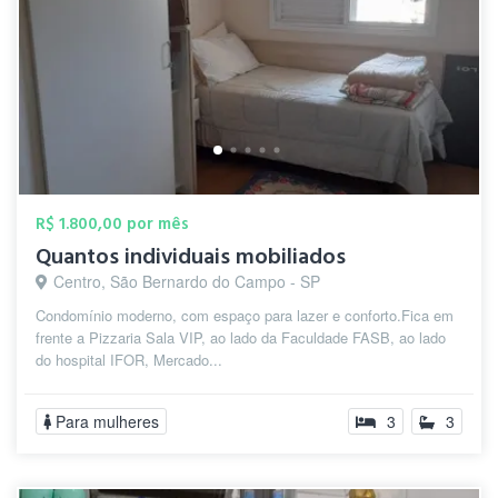
R$ 1.800,00 por mês
Quantos individuais mobiliados
Centro, São Bernardo do Campo - SP
Condomínio moderno, com espaço para lazer e conforto.Fica em
frente a Pizzaria Sala VIP, ao lado da Faculdade FASB, ao lado
do hospital IFOR, Mercado...
Para mulheres
3
3