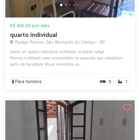
R$ 950,00 por mês
quarto individual
Rudge Ramos, São Bernardo do Campo - SP
tenho um quarto individual mobiliado no bairro rudge
Ramos,mobiliado para universitário ou pessoas que trabalham
perto da faculdade Mauá metodista an...
Para homens
5
1