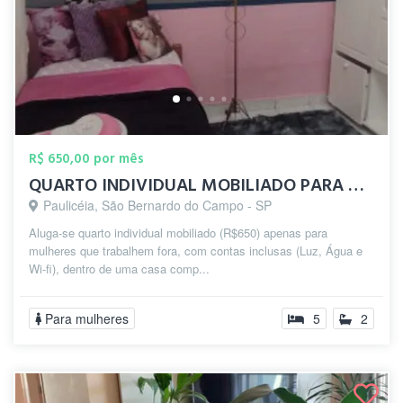
R$ 650,00 por mês
QUARTO INDIVIDUAL MOBILIADO PARA MULHERE...
Paulicéia, São Bernardo do Campo - SP
Aluga-se quarto individual mobiliado (R$650) apenas para
mulheres que trabalhem fora, com contas inclusas (Luz, Água e
Wi-fi), dentro de uma casa comp...
Para mulheres
5
2