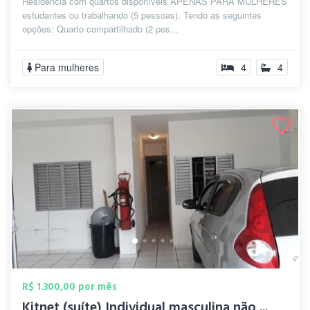
Residência com quartos disponíveis APENAS PARA MULHERES
estudantes ou trabalhando (5 pessoas). Tendo as seguintes
opções: Quarto compartilhado (2 pes...
Para mulheres
4
4
R$ 1.300,00 por mês
Kitnet (suíte) Individual masculina não ...