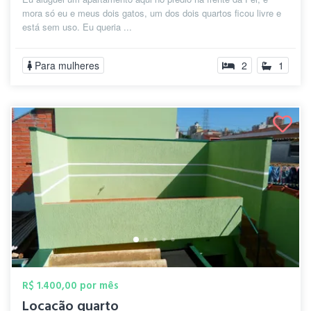
mora só eu e meus dois gatos, um dos dois quartos ficou livre e
está sem uso. Eu queria ...
Para mulheres
2
1
R$ 1.400,00 por mês
Locação quarto