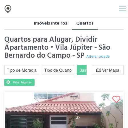
Imóveis Inteiros
Quartos
Quartos para Alugar, Dividir
Apartamento • Vila Júpiter - São
Bernardo do Campo - SP
Alterar cidade
Tipo de Moradia
Tipo de Quarto
Bairro / Região
Ver Mapa
Moradi
Vila Júpiter