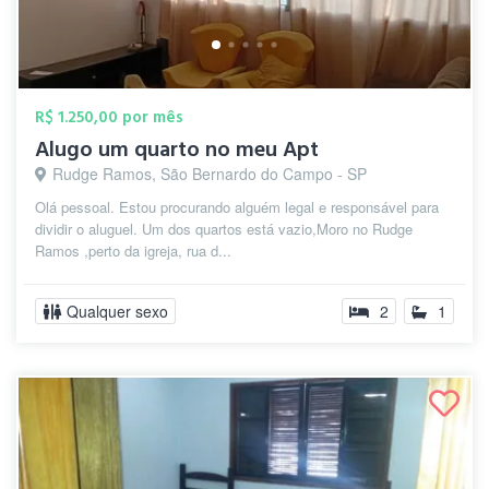
R$ 1.250,00 por mês
Alugo um quarto no meu Apt
Rudge Ramos, São Bernardo do Campo - SP
Olá pessoal. Estou procurando alguém legal e responsável para
dividir o aluguel. Um dos quartos está vazio,Moro no Rudge
Ramos ,perto da igreja, rua d...
Qualquer sexo
2
1