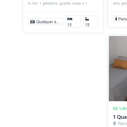
tv led, 1 geladeira, guarda roupa e 1
dois gat
banheiro individual, para estudante...
livre e 
Para
Qualquer sexo
12
12
R$ 1.3
1 Qua
Plana