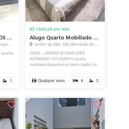
R$ 1.000,00 por mês
EXCLUSIVO c/ QUARTOS PRIVATIVOS p/ HOMEN...
Alugo Quarto Mobiliado São Bernardo J. d...
o - SP
Jardim do Mar, São Bernardo do Campo - SP
/ quartos
CASA – JARDIM DO MAR (SÃO
BERNARDO DO CAMPO) Quarto
mobiliado disponível no bairro Jardim do
os de
Mar, próximo ao centro, na Rua Banda,
com fácil acesso às...
1
Qualquer sexo
6
3