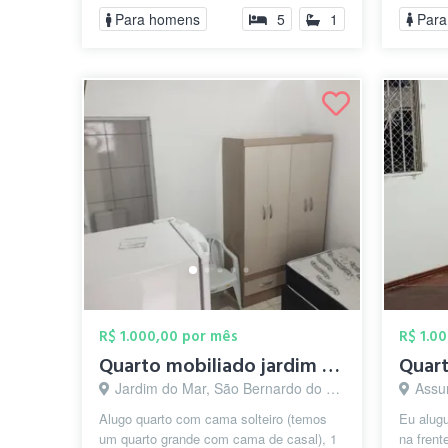
comp...
Para homens
5
1
Para
R$ 1.000,00 por mês
R$ 1.0
Quarto mobiliado jardim do mar - SBC
Jardim do Mar, São Bernardo do Campo - SP
Assun
Alugo quarto com cama solteiro (temos
Eu alugu
um quarto grande com cama de casal), 1
na frent