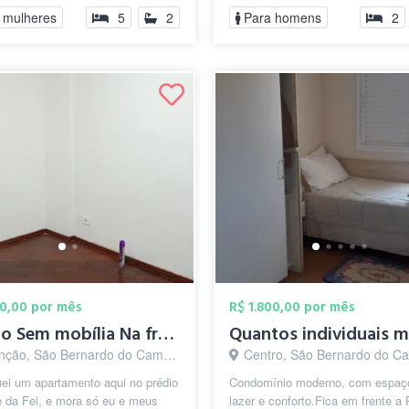
durante a semana (se...
 mulheres
5
2
Para homens
2
00,00 por mês
R$ 1.800,00 por mês
Quarto Sem mobília Na frente da Fei
ção, São Bernardo do Campo - SP
Centro, São Bernardo do Camp
ei um apartamento aqui no prédio
Condomínio moderno, com espaç
e da Fei, e mora só eu e meus
lazer e conforto.Fica em frente a 