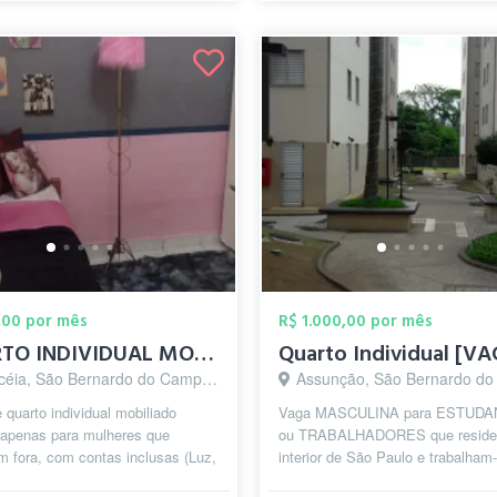
,00 por mês
R$ 1.000,00 por mês
QUARTO INDIVIDUAL MOBILIADO PARA MULHERE...
céia, São Bernardo do Campo - SP
Assunção, São Bernardo do Camp
 quarto individual mobiliado
Vaga MASCULINA para ESTUD
 apenas para mulheres que
ou TRABALHADORES que reside
m fora, com contas inclusas (Luz,
interior de São Paulo e trabalham-
i-fi), dentro de uma casa
estudam em São Bernardo do C