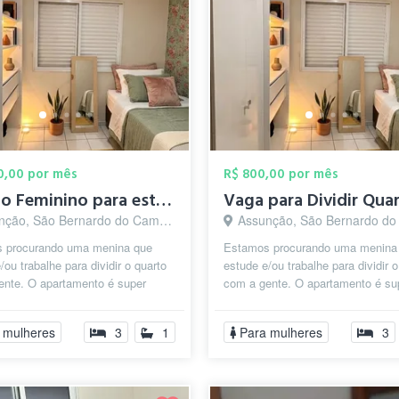
00,00 por mês
R$ 800,00 por mês
Quarto Feminino para estudantes
ção, São Bernardo do Campo - SP
Assunção, São Bernardo do Camp
 procurando uma menina que
Estamos procurando uma menina
/ou trabalhe para dividir o quarto
estude e/ou trabalhe para dividir o
ente. O apartamento é super
com a gente. O apartamento é su
o, limpo e perfeito para quem ...
tranquilo, limpo e perfeito para qu
 mulheres
3
1
Para mulheres
3