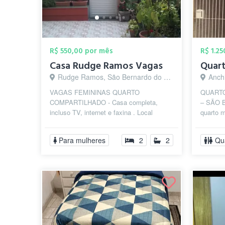
R$ 550,00 por mês
R$ 1.2
Casa Rudge Ramos Vagas
Rudge Ramos, São Bernardo do Campo - SP
Anchi
VAGAS FEMININAS QUARTO
QUARTO
COMPARTILHADO - Casa completa,
– SÃO 
incluso TV, internet e faxina . Local
quarto m
seguro e familiar, próximo a Metodista,
localiz
Mauá, Anhanguera ...
metros d
Para mulheres
2
2
Qu