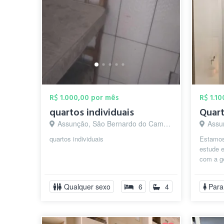
R$ 1.000,00 por mês
R$ 1.1
quartos individuais
Assunção, São Bernardo do Campo - SP
Assun
quartos individuais
Estamos
estude e
com a g
tranquil
Qualquer sexo
6
4
Para