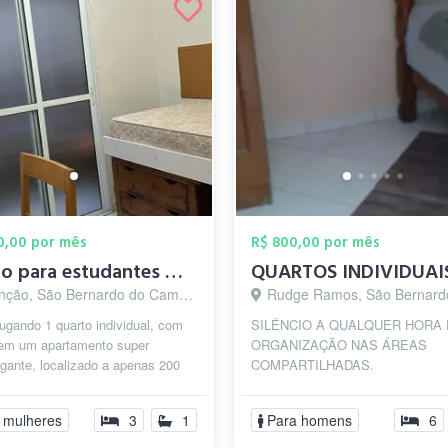
00,00 por mês
R$ 800,00 por mês
Quarto para estudantes mulheres
ção, São Bernardo do Campo - SP
Rudge Ramos, São Bernardo do Camp
ugando 1 quarto individual, com
SILÊNCIO A QUALQUER HORA 
em um apartamento super
ORGANIZAÇÃO NAS ÁREAS
gante, localizado a apenas 200
COMPARTILHADAS.
da FEI ideal para quem estuda ou
 mulheres
3
1
Para homens
6