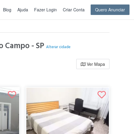
Blog
Ajuda
Fazer Login
Criar Conta
Quero Anunciar
do Campo - SP
Alterar cidade
Ver Mapa