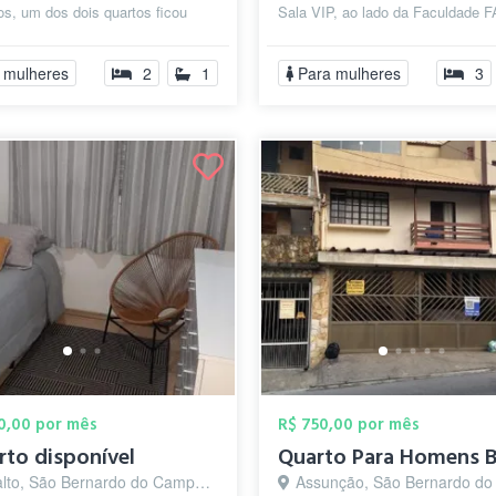
os, um dos dois quartos ficou
Sala VIP, ao lado da Faculdade 
está sem uso. Eu queria ...
lado do hospital IFOR, Mercado...
 mulheres
2
1
Para mulheres
3
00,00 por mês
R$ 750,00 por mês
rto disponível
lto, São Bernardo do Campo - SP
Assunção, São Bernardo do Camp