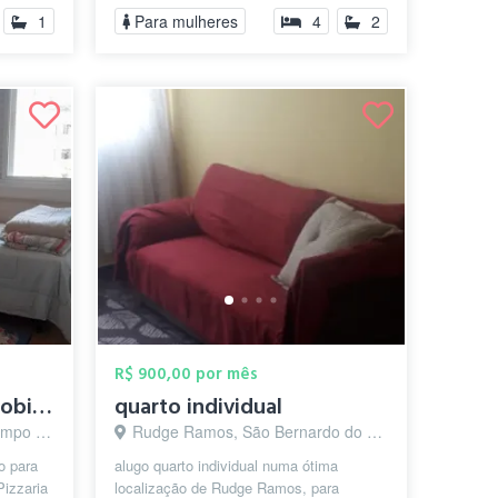
c maquina de lavar...tem ...
1
Para mulheres
4
2
R$ 900,00 por mês
Quantos individuais mobiliados
quarto individual
o - SP
Rudge Ramos, São Bernardo do Campo - SP
o para
alugo quarto individual numa ótima
Pizzaria
localização de Rudge Ramos, para