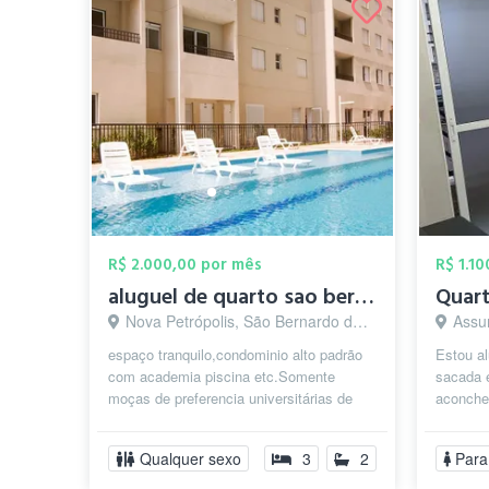
R$ 2.000,00 por mês
R$ 1.1
aluguel de quarto sao bernardo SP 2000,0...
Nova Petrópolis, São Bernardo do Campo - SP
Assun
espaço tranquilo,condominio alto padrão
Estou al
com academia piscina etc.Somente
sacada 
moças de preferencia universitárias de
aconche
outras cidades que querem estudar em
metros 
s...
t...
Qualquer sexo
3
2
Para