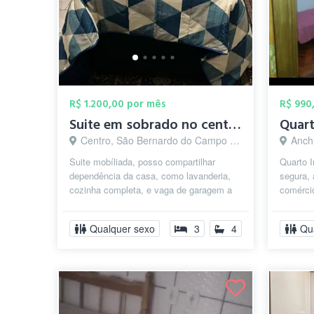
R$ 1.200,00 por mês
R$ 990
Suite em sobrado no centro de Sao Bernar...
Centro, São Bernardo do Campo - SP
Anchi
Suite mobíliada, posso compartilhar
Quarto 
dependência da casa, como lavanderia,
segura, 
cozinha completa, e vaga de garagem a
comércio
combinar.
(monitor
Bernardo
Qualquer sexo
3
4
Qu