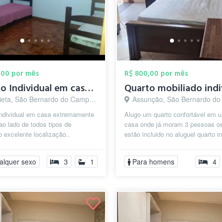
,00 por mês
R$ 800,00 por mês
Quarto Individual em casa Completa e ext...
eta, São Bernardo do Campo - SP
Assunção, São Bernardo do Camp
Individual em casa extremamente
Alugo um quarto confortável em 
ao lado de todos tipos de
casa onde já moram 3 pessoas o
 excelente localização..
estão incluido no aluguel quarto in
ada) em bairro nobre São
mobiliado
 do ...
alquer sexo
3
1
Para homens
4