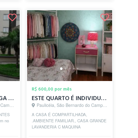
R$ 600,00 por mês
Quarto Individual [VAGA MASCULINA]
ESTE QUARTO É INDIVIDUAL P MOÇAS
o - SP
Paulicéia, São Bernardo do Campo - SP
ANTES
A CASA É COMPARTILHADA,
m no
.AMBIENTE FAMILIAR., CASA GRANDE
LAVANDERIA C MAQUINA
ampo
equipada...banheiros.compartilhados.lavanderia