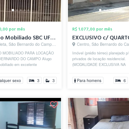
50,00 por mês
R$ 1.077,00 por mês
Quarto Mobiliado SBC UFABC Federal J Cop...
eta, São Bernardo do Campo - SP
Centro, São Bernardo do Camp
 MOBILIADO PARA LOCAÇÃO
Imóvel (prédio térreo) planejado p
BERNARDO DO CAMPO Alugo
privados de locação residencial.
obiliado em excelente
(MODALIDADE EXCLUSIVA NA
ação, a aproximadamente 400
REGIÃO). Dispondo de vários tip
a Universidade Fe...
quartos com...
alquer sexo
3
3
Para homens
6