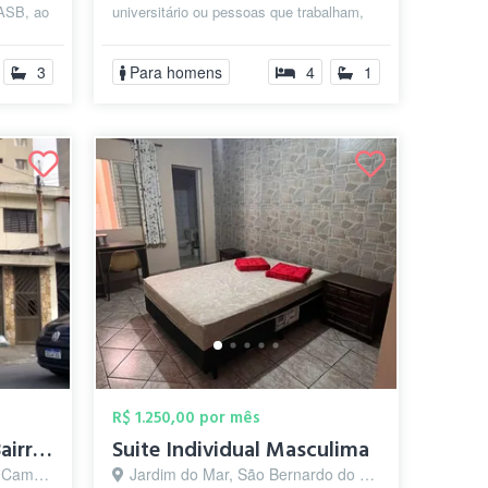
FASB, ao
universitário ou pessoas que trabalham,
perto da faculdade metodista ahanguera
fac...
3
Para homens
4
1
R$ 1.250,00 por mês
Quarto Para Homens Bairro Assunção
Suite Individual Masculima
o - SP
Jardim do Mar, São Bernardo do Campo - SP