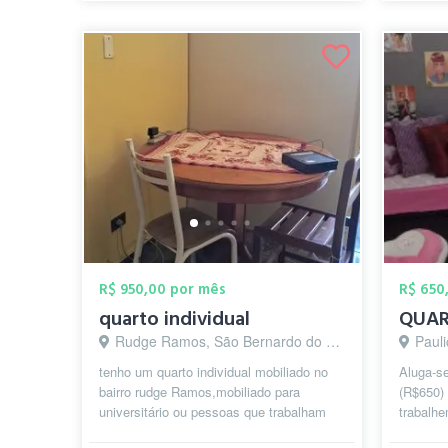
R$ 950,00 por mês
R$ 650
quarto individual
Rudge Ramos, São Bernardo do Campo - SP
Pauli
tenho um quarto individual mobiliado no
Aluga-se
bairro rudge Ramos,mobiliado para
(R$650)
universitário ou pessoas que trabalham
trabalhe
perto da faculdade Mauá metodista an...
Água e W