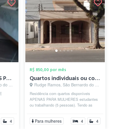
R$ 850,00 por mês
QUARTOS INDIVIDUAIS PARA SENHORES SEM VÍ...
Quartos individuais ou compartilhado par...
o - SP
Rudge Ramos, São Bernardo do Campo - SP
E
Residência com quartos disponíveis
APENAS PARA MULHERES estudantes
ou trabalhando (5 pessoas). Tendo as
seguintes opções: Quarto compartilhado
(2 pes...
4
Para mulheres
4
4