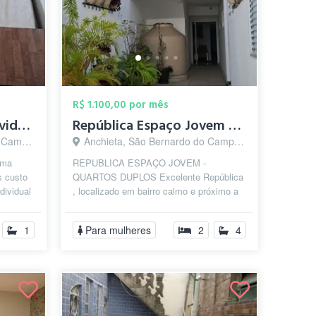
R$ 1.100,00 por mês
Quarto mobiliado individual
República Espaço Jovem - FEMININA
o - SP
Anchieta, São Bernardo do Campo - SP
uma
REPUBLICA ESPAÇO JOVEM -
s custo
QUARTOS DUPLOS Excelente República
dividual
, localizado em bairro calmo e próximo a
Faculdade Federal do ABC - campos São
Bernard...
1
Para mulheres
2
4