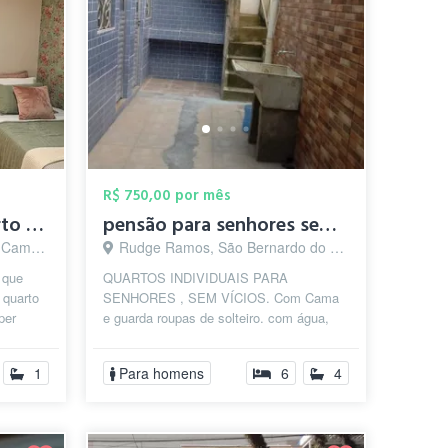
R$ 750,00 por mês
Vaga para Dividir Quarto (Feminino)
pensão para senhores sem VÍCIOS
o - SP
Rudge Ramos, São Bernardo do Campo - SP
 que
QUARTOS INDIVIDUAIS PARA
 quarto
SENHORES , SEM VÍCIOS. Com Cama
per
e guarda roupas de solteiro. com água,
em ...
luz ,Wi-Fi cortesia e IPTU incluso .
próximo de feira...
1
Para homens
6
4