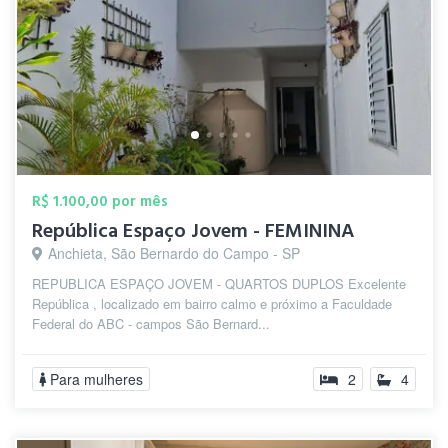
R$ 1.100,00 por mês
República Espaço Jovem - FEMININA
Anchieta, São Bernardo do Campo - SP
REPUBLICA ESPAÇO JOVEM - QUARTOS DUPLOS Excelente
República , localizado em bairro calmo e próximo a Faculdade
Federal do ABC - campos São Bernard...
Para mulheres
2
4