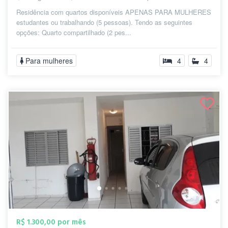
Residência com quartos disponíveis APENAS PARA MULHERES
estudantes ou trabalhando (5 pessoas). Tendo as seguintes
opções: Quarto compartilhado (2 pes...
Para mulheres
4
4
R$ 1.300,00 por mês