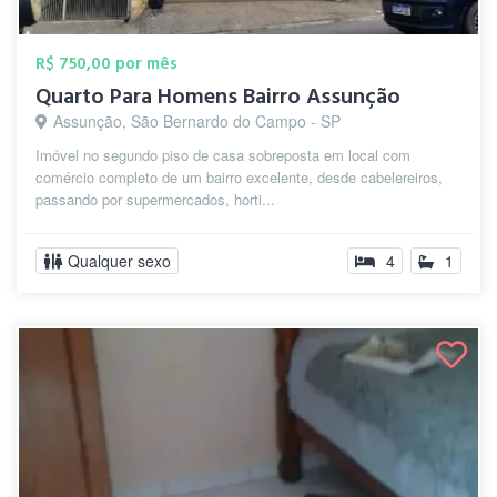
R$ 750,00 por mês
Quarto Para Homens Bairro Assunção
Assunção, São Bernardo do Campo - SP
Imóvel no segundo piso de casa sobreposta em local com
comércio completo de um bairro excelente, desde cabelereiros,
passando por supermercados, horti...
Qualquer sexo
4
1