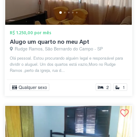
R$ 1.250,00 por mês
Alugo um quarto no meu Apt
Rudge Ramos, São Bernardo do Campo - SP
Olá pessoal. Estou procurando alguém legal e responsável para
dividir o aluguel. Um dos quartos está vazio,Moro no Rudge
Ramos ,perto da igreja, rua d...
Qualquer sexo
2
1