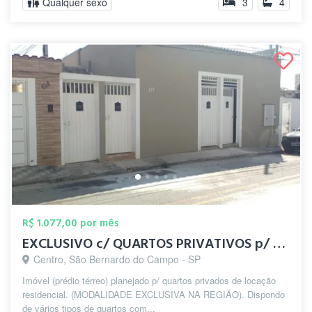
Qualquer sexo
3
4
R$ 1.077,00 por mês
EXCLUSIVO c/ QUARTOS PRIVATIVOS p/ HOMEN...
Centro, São Bernardo do Campo - SP
Imóvel (prédio térreo) planejado p/ quartos privados de locação
residencial. (MODALIDADE EXCLUSIVA NA REGIÃO). Dispondo
de vários tipos de quartos com...