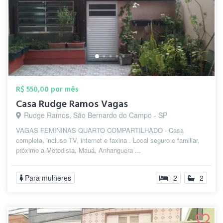
R$ 550,00 por mês
Casa Rudge Ramos Vagas
Rudge Ramos, São Bernardo do Campo - SP
VAGAS FEMININAS QUARTO COMPARTILHADO - Casa
completa, incluso TV, internet e faxina . Local seguro e familiar,
próximo a Metodista, Mauá, Anhanguera ...
Para mulheres
2
2