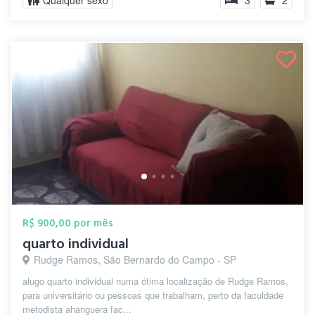
Qualquer sexo
3
2
R$ 900,00 por mês
quarto individual
Rudge Ramos, São Bernardo do Campo - SP
alugo quarto individual numa ótima localização de Rudge Ramos,
para universitário ou pessoas que trabalham, perto da faculdade
metodista ahanguera fac...