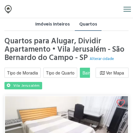
Imóveis Inteiros
Quartos
Quartos para Alugar, Dividir
Apartamento • Vila Jerusalém - São
Bernardo do Campo - SP
Alterar cidade
Tipo de Moradia
Tipo de Quarto
Bairro / Região
Ver Mapa
Moradi
Vila Jerusalém