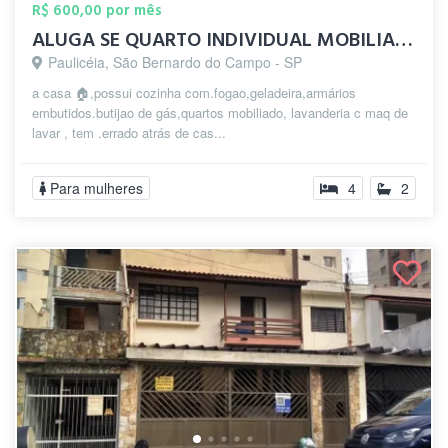
R$ 600,00 por mês
ALUGA SE QUARTO INDIVIDUAL MOBILIADO
Paulicéia, São Bernardo do Campo - SP
a casa 🏠,possui cozinha com.fogao,geladeira,armários
embutidos.butijao de gás,quartos mobiliado, lavanderia c maq de
lavar , tem .errado atrás de cas...
Para mulheres
4
2