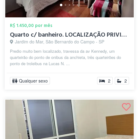
R$ 1.450,00 por mês
Quarto c/ banheiro. LOCALIZAÇÃO PRIVILEG...
Jardim do Mar, São Bernardo do Campo - SP
Predio muito bem localizado, travessa da av Kennedy, um
quarteirão do ponto de onibus da anchieta, três quarteirões do
ponto de troleibus na Lucas N. ...
Qualquer sexo
2
2