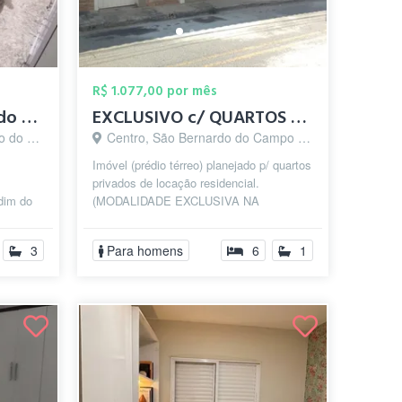
R$ 1.077,00 por mês
Alugo Quarto Mobiliado São Bernardo J. d...
EXCLUSIVO c/ QUARTOS PRIVATIVOS p/ HOMEN...
o - SP
Centro, São Bernardo do Campo - SP
Imóvel (prédio térreo) planejado p/ quartos
privados de locação residencial.
rdim do
(MODALIDADE EXCLUSIVA NA
anda,
REGIÃO). Dispondo de vários tipos de
quartos com...
3
Para homens
6
1