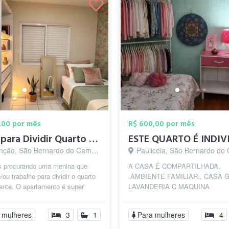
,00 por mês
R$ 600,00 por mês
Vaga para Dividir Quarto (Feminino)
ção, São Bernardo do Campo - SP
Paulicéia, São Bernardo do Camp
 procurando uma menina que
A CASA É COMPARTILHADA,
/ou trabalhe para dividir o quarto
.AMBIENTE FAMILIAR., CASA
ente. O apartamento é super
LAVANDERIA C MAQUINA
o, limpo e perfeito para quem ...
equipada...banheiros.compartilha
c maquina de lavar...tem ...
 mulheres
3
1
Para mulheres
4