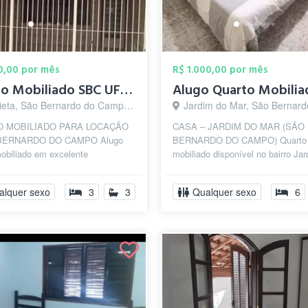
50,00 por mês
R$ 1.000,00 por mês
Quarto Mobiliado SBC UFABC Federal J Cop...
eta, São Bernardo do Campo - SP
Jardim do Mar, São Bernardo do Camp
 MOBILIADO PARA LOCAÇÃO
CASA – JARDIM DO MAR (SÃO
BERNARDO DO CAMPO Alugo
BERNARDO DO CAMPO) Quarto
obiliado em excelente
mobiliado disponível no bairro Ja
ação, a aproximadamente 400
Mar, próximo ao centro, na Rua B
a Universidade Fe...
com fácil acesso às...
alquer sexo
3
3
Qualquer sexo
6