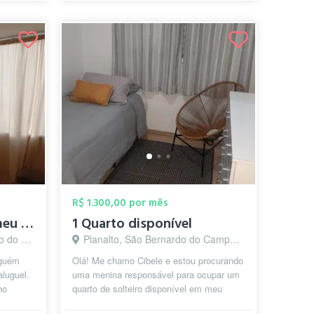
R$ 1.300,00 por mês
Alugo um quarto no meu Apt
1 Quarto disponível
o - SP
Planalto, São Bernardo do Campo - SP
lguém
Olá! Me chamo Cibele e estou procurando
aluguel.
uma menina responsável para ocupar um
no
quarto de solteiro disponível em meu
 d...
apartamento em São Bernardo do C...