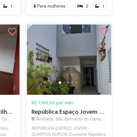
1
Para mulheres
2
1
R$ 1.100,00 por mês
Apartamento compartilhado para Mulheres
República Espaço Jovem - FEMININA
 - SP
Anchieta, São Bernardo do Campo - SP
ório,
REPUBLICA ESPAÇO JOVEM -
mais
QUARTOS DUPLOS Excelente República