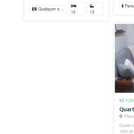
t...
Para
Qualquer sexo
12
12
R$ 1.2
Plana
Quarto i
1200,00 