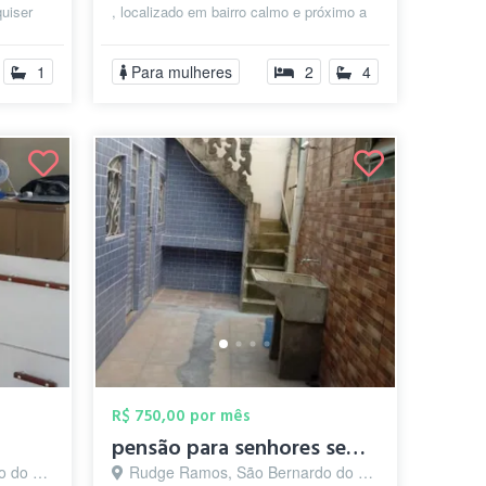
quiser
, localizado em bairro calmo e próximo a
..
Faculdade Federal do ABC - campos São
Bernard...
1
Para mulheres
2
4
R$ 750,00 por mês
pensão para senhores sem VÍCIOS
o - SP
Rudge Ramos, São Bernardo do Campo - SP