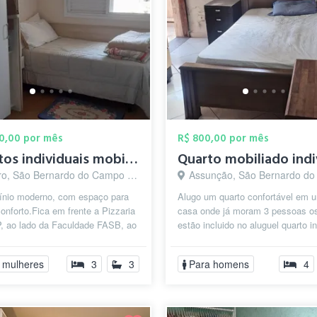
00,00 por mês
R$ 800,00 por mês
Quantos individuais mobiliados
o, São Bernardo do Campo - SP
Assunção, São Bernardo do Camp
nio moderno, com espaço para
Alugo um quarto confortável em 
conforto.Fica em frente a Pizzaria
casa onde já moram 3 pessoas o
P, ao lado da Faculdade FASB, ao
estão incluido no aluguel quarto in
hospital IFOR, Mercado...
mobiliado
 mulheres
3
3
Para homens
4