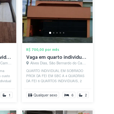
R$ 700,00 por mês
Quarto mobiliado individual
Vaga em quarto individual Republica FEI ...
o - SP
Alves Dias, São Bernardo do Campo - SP
uma
QUARTO INDIVIDUAL EM SOBRADO
s custo
PROX DA FEI EM SBC A 4 QUADRAS
dividual
DA FEI 6 QUARTOS INDIVIDUAIS, 2
BANHEIROS, 1 VAGA NA GARAGEM
SALA, COZINHA E LAVANDERIA,...
1
Qualquer sexo
6
2