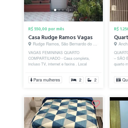
R$ 550,00 por mês
R$ 1.2
Casa Rudge Ramos Vagas
Rudge Ramos, São Bernardo do Campo - SP
Anchi
VAGAS FEMININAS QUARTO
QUARTO
COMPARTILHADO - Casa completa,
– SÃO 
incluso TV, internet e faxina . Local
quarto m
seguro e familiar, próximo a Metodista,
localiz
Mauá, Anhanguera ...
metros d
Para mulheres
2
2
Qu