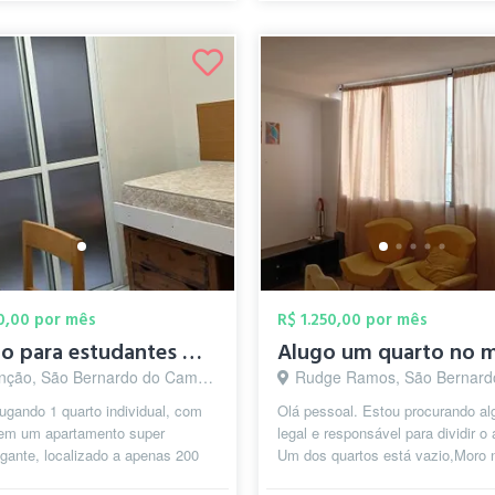
00,00 por mês
R$ 1.250,00 por mês
Quarto para estudantes mulheres
ção, São Bernardo do Campo - SP
Rudge Ramos, São Bernardo do Camp
ugando 1 quarto individual, com
Olá pessoal. Estou procurando a
em um apartamento super
legal e responsável para dividir o 
gante, localizado a apenas 200
Um dos quartos está vazio,Moro 
da FEI ideal para quem estuda ou
Rudge Ramos ,perto da igreja, rua