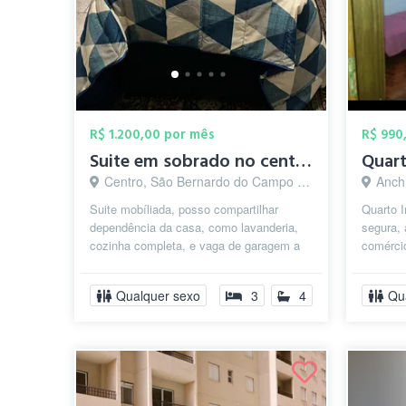
R$ 1.200,00 por mês
R$ 990
Suite em sobrado no centro de Sao Bernar...
Centro, São Bernardo do Campo - SP
Anchi
Suite mobíliada, posso compartilhar
Quarto 
dependência da casa, como lavanderia,
segura, 
cozinha completa, e vaga de garagem a
comércio
combinar.
(monitor
Bernardo
Qualquer sexo
3
4
Qu