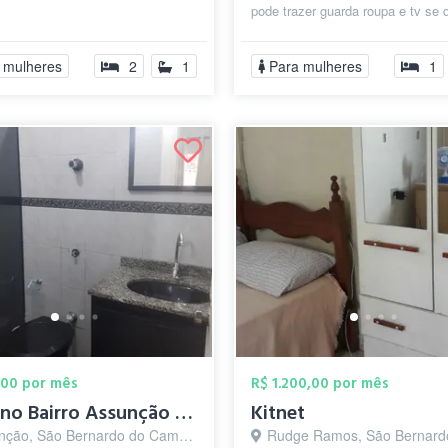
pode trazer guarda roupa e tv se 
Proprietário mora em outra cidade.
 mulheres
2
1
Para mulheres
1
,00 por mês
R$ 1.200,00 por mês
Suite no Bairro Assunção - R$950,00
Kitnet
ção, São Bernardo do Campo - SP
Rudge Ramos, São Bernardo do Camp