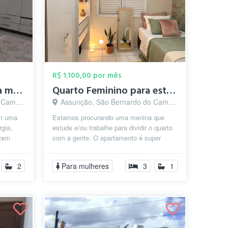
R$ 1.100,00 por mês
Quarto mobiliado para meninas com contas...
Quarto Feminino para estudantes
o - SP
Assunção, São Bernardo do Campo - SP
em uma
Estamos procurando uma menina que
rgia,
estude e/ou trabalhe para dividir o quarto
 tem
com a gente. O apartamento é super
ést...
tranquilo, limpo e perfeito para quem ...
2
Para mulheres
3
1