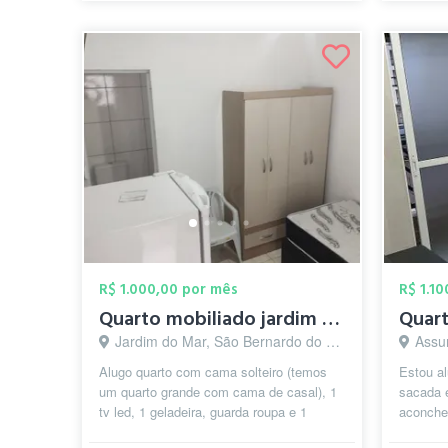
R$ 1.000,00 por mês
R$ 1.1
Quarto mobiliado jardim do mar - SBC
Jardim do Mar, São Bernardo do Campo - SP
Assun
Alugo quarto com cama solteiro (temos
Estou al
um quarto grande com cama de casal), 1
sacada 
tv led, 1 geladeira, guarda roupa e 1
aconche
banheiro individual, para estudante...
metros 