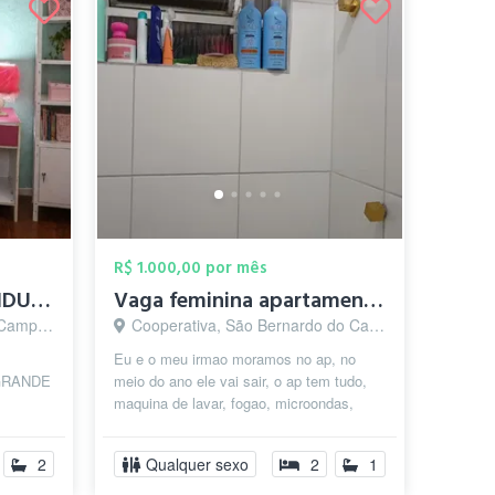
R$ 1.000,00 por mês
ESTE QUARTO É INDIVIDUAL P MOÇAS
Vaga feminina apartamento
o - SP
Cooperativa, São Bernardo do Campo - SP
Eu e o meu irmao moramos no ap, no
 GRANDE
meio do ano ele vai sair, o ap tem tudo,
maquina de lavar, fogao, microondas,
dos.lavanderia
forno eletrico, geladeira , armários,...
2
Qualquer sexo
2
1