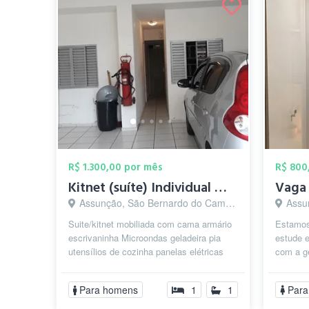
R$ 1.300,00 por mês
R$ 800
Kitnet (suíte) Individual masculina não ...
Assunção, São Bernardo do Campo - SP
Assun
Suite/kitnet mobiliada com cama armário
Estamos
escrivaninha Microondas geladeira pia
estude e
utensílios de cozinha panelas elétricas
com a g
incluso agua energia eletrica in...
tranquil
Para homens
1
1
Para