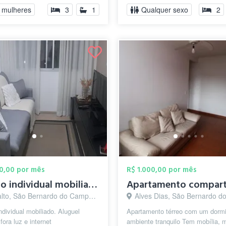
 mulheres
3
1
Qualquer sexo
2
00,00 por mês
R$ 1.000,00 por mês
Quarto individual mobiliado
lto, São Bernardo do Campo - SP
Alves Dias, São Bernardo do Campo
ndividual mobiliado. Aluguel
Apartamento térreo com um dormit
fora luz e internet
ambiente tranquilo Tem mobília, 