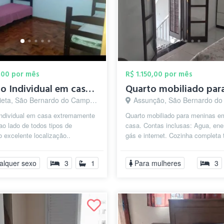
,00 por mês
R$ 1.150,00 por mês
Quarto Individual em casa Completa e ext...
eta, São Bernardo do Campo - SP
Assunção, São Bernardo do Camp
Individual em casa extremamente
Quarto mobiliado para meninas 
ao lado de todos tipos de
casa. Contas inclusas: Agua, ene
 excelente localização..
gás e internet. Cozinha completa
ada) em bairro nobre São
utensílios domésticos e eletrodom
 do ...
alquer sexo
3
1
Para mulheres
3