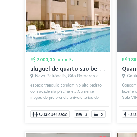
R$ 2.000,00 por mês
R$ 1.8
aluguel de quarto sao bernardo SP 2000,0...
Nova Petrópolis, São Bernardo do Campo - SP
Centr
espaço tranquilo,condominio alto padrão
Condomí
com academia piscina etc.Somente
lazer e 
moças de preferencia universitárias de
Sala VI
outras cidades que querem estudar em
lado do 
s...
Qualquer sexo
3
2
Para