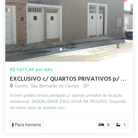
R$ 1.077,00 por mês
EXCLUSIVO c/ QUARTOS PRIVATIVOS p/ HOMEN...
Centro, São Bernardo do Campo - SP
Imóvel (prédio térreo) planejado p/ quartos privados de locação
residencial. (MODALIDADE EXCLUSIVA NA REGIÃO). Dispondo
de vários tipos de quartos com...
Para homens
6
1