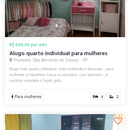
R$ 600,00 por mês
Alugo quarto individual para mulheres
Paulicéia, São Bernardo do Campo - SP
Alugo lindo quarto individual, todo mobiliado e decorado , para
mulheres q trabalhem fora,e ou estudem ,com banheiro .,a
cozinha completa c fogão gela...
Para mulheres
4
2