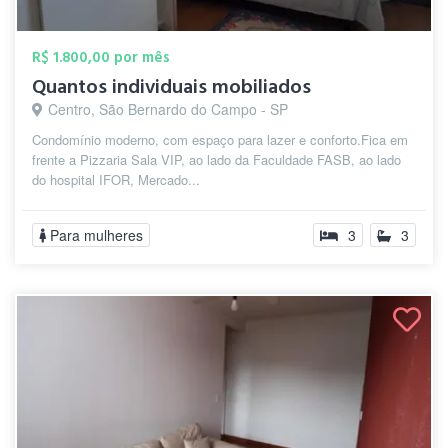
R$ 1.800,00 por mês
Quantos individuais mobiliados
Centro, São Bernardo do Campo - SP
Condomínio moderno, com espaço para lazer e conforto.Fica em
frente a Pizzaria Sala VIP, ao lado da Faculdade FASB, ao lado
do hospital IFOR, Mercado...
Para mulheres
3
3