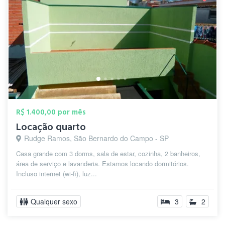
R$ 1.400,00 por mês
Locação quarto
Rudge Ramos, São Bernardo do Campo - SP
Casa grande com 3 dorms, sala de estar, cozinha, 2 banheiros,
área de serviço e lavanderia. Estamos locando dormitórios.
Incluso internet (wi-fi), luz...
Qualquer sexo
3
2