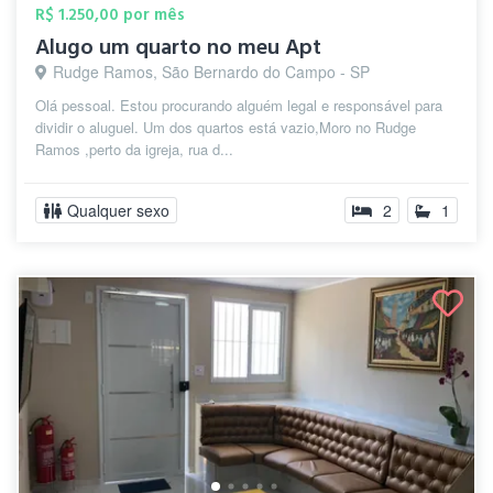
R$ 1.250,00 por mês
Alugo um quarto no meu Apt
Rudge Ramos, São Bernardo do Campo - SP
Olá pessoal. Estou procurando alguém legal e responsável para
dividir o aluguel. Um dos quartos está vazio,Moro no Rudge
Ramos ,perto da igreja, rua d...
Qualquer sexo
2
1