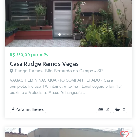
R$ 550,00 por mês
Casa Rudge Ramos Vagas
Rudge Ramos, São Bernardo do Campo - SP
VAGAS FEMININAS QUARTO COMPARTILHADO - Casa
completa, incluso TV, internet e faxina . Local seguro e familiar,
próximo a Metodista, Mauá, Anhanguera ...
Para mulheres
2
2