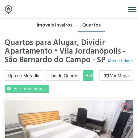
Imóveis Inteiros
Quartos
Quartos para Alugar, Dividir
Apartamento • Vila Jordanópolis -
São Bernardo do Campo - SP
Alterar cidade
Tipo de Moradia
Tipo de Quarto
Bairro / Região
Ver Mapa
Moradi
Vila Jordanópolis