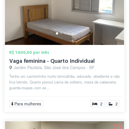
R$ 1.600,00 por mês
Vaga feminina - Quarto Individual
Jardim Paulista, São José dos Campos - SP
Tenho um cachorrinho muito brincalhão, educado, obediente e não
fica latindo. Quarto possui cama de solteiro, mesa de cabeceira,
guarda-roupas com es...
Para mulheres
2
2