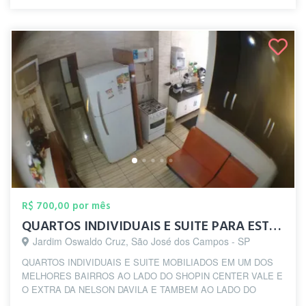
R$ 700,00 por mês
QUARTOS INDIVIDUAIS E SUITE PARA ESTUDAN...
Jardim Oswaldo Cruz, São José dos Campos - SP
QUARTOS INDIVIDUAIS E SUITE MOBILIADOS EM UM DOS
MELHORES BAIRROS AO LADO DO SHOPIN CENTER VALE E
O EXTRA DA NELSON DAVILA E TAMBEM AO LADO DO
HABI...