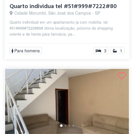
Quarto individua tel #51#999#7222#80
Cidade Morumbi, São José dos Campos - SP
Quarto individual em um apartamento ja com mobília. tel
#51#999#7222#80# ótima localização, próximo do shopping
oriente e de frente para farmácia. pe...
Para homens
3
1