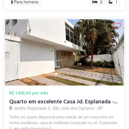
Para homens
2
1
R$ 1.930,00 por mês
Quarto em excelente Casa Jd. Esplanada -...
Jardim Esplanada II, São José dos Campos - SP
Tenho um quarto disponível para cessão de uso masculino em
minha residência, casa já mobiliada localizada no Jd. Esplanada
II, em região tranquila e b...