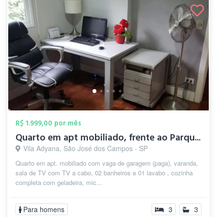
R$ 1.999,00 por mês
Quarto em apt mobiliado, frente ao Parqu...
Vila Adyana, São José dos Campos - SP
Quarto em apt. mobiliado com vaga de garagem (paga), varanda,
sala de TV com TV a cabo, 02 banheiros e 01 lavabo , cozinha
completa com geladeira, mic...
Para homens
3
3