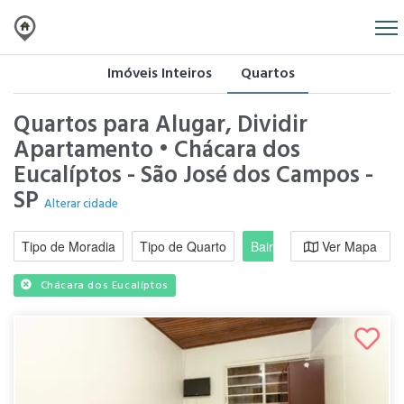
Imóveis Inteiros
Quartos
Quartos para Alugar, Dividir
Apartamento • Chácara dos
Eucalíptos - São José dos Campos -
SP
Alterar cidade
Tipo de Moradia
Tipo de Quarto
Bairro / Região
Ver Mapa
Moradi
Chácara dos Eucalíptos