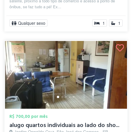
satélite, próximo a todo tipo de comércio e acesso a ponto de
ônibus, se faz tudo a pé! Ex...
Qualquer sexo
1
1
R$ 700,00 por mês
alugo quartos individuais ao lado do sho...
Jardim Oswaldo Cruz, São José dos Campos - SP