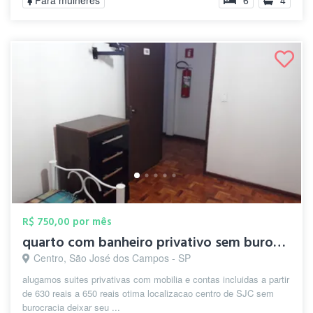
Para mulheres
6
4
R$ 750,00 por mês
quarto com banheiro privativo sem burocr...
Centro, São José dos Campos - SP
alugamos suites privativas com mobilia e contas incluidas a partir
de 630 reais a 650 reais otima localizacao centro de SJC sem
burocracia deixar seu ...