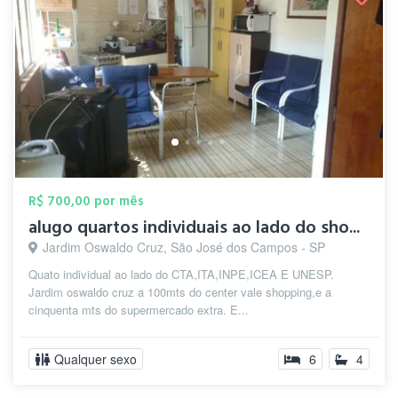
R$ 700,00 por mês
alugo quartos individuais ao lado do sho...
Jardim Oswaldo Cruz, São José dos Campos - SP
Quato individual ao lado do CTA,ITA,INPE,ICEA E UNESP.
Jardim oswaldo cruz a 100mts do center vale shopping,e a
cinquenta mts do supermercado extra. E...
Qualquer sexo
6
4