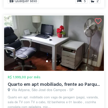
Qualquer sexo
5
2
R$ 1.999,00 por mês
Quarto em apt mobiliado, frente ao Parqu...
Vila Adyana, São José dos Campos - SP
Quarto em apt. mobiliado com vaga de garagem (paga), varanda,
sala de TV com TV a cabo, 02 banheiros e 01 lavabo , cozinha
completa com geladeira, mic...