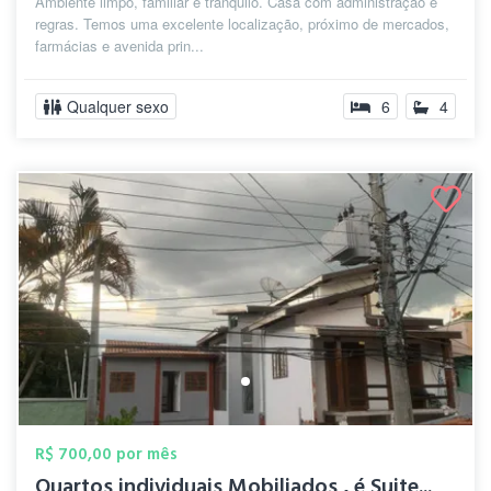
Ambiente limpo, familiar e tranquilo. Casa com administração e
regras. Temos uma excelente localização, próximo de mercados,
farmácias e avenida prin...
Qualquer sexo
6
4
R$ 700,00 por mês
Quartos individuais Mobiliados , é Suite...