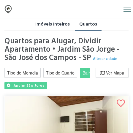
Imóveis Inteiros
Quartos
Quartos para Alugar, Dividir
Apartamento • Jardim São Jorge -
São José dos Campos - SP
Alterar cidade
Tipo de Moradia
Tipo de Quarto
Bairro / Região
Ver Mapa
Moradi
Jardim São Jorge