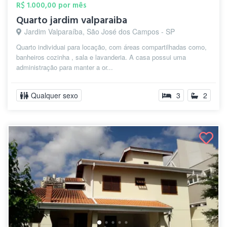
R$ 1.000,00 por mês
Quarto jardim valparaiba
Jardim Valparaíba, São José dos Campos - SP
Quarto individuai para locação, com áreas compartilhadas como,
banheiros cozinha , sala e lavanderia. A casa possui uma
administração para manter a or...
Qualquer sexo
3
2