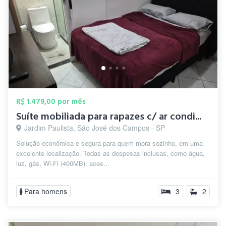
R$ 1.479,00 por mês
Suíte mobiliada para rapazes c/ ar condi...
Jardim Paulista, São José dos Campos - SP
Solução econômica e segura para quem mora sozinho, em uma
excelente localização. Todas as despesas inclusas, como água,
luz, gás, Wi-Fi (400MB), aces...
Para homens
3
2