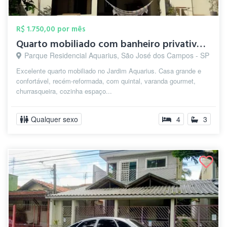
R$ 1.750,00 por mês
Quarto mobiliado com banheiro privativo ...
Parque Residencial Aquarius, São José dos Campos - SP
Excelente quarto mobiliado no Jardim Aquarius. Casa grande e
confortável, recém-reformada, com quintal, varanda gourmet,
churrasqueira, cozinha espaço...
Qualquer sexo
4
3