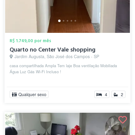
R$ 1.749,00 por mês
Quarto no Center Vale shopping
Jardim Augusta, São José dos Campos - SP
casa compartilhada Ampla Tem laje Boa ventilação Mobiliada
Água Luz Gás Wi-Fi Incluso !
Qualquer sexo
4
2