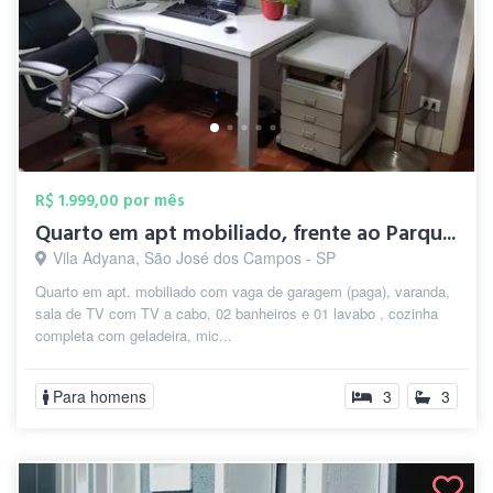
R$ 1.999,00 por mês
Quarto em apt mobiliado, frente ao Parqu...
Vila Adyana, São José dos Campos - SP
Quarto em apt. mobiliado com vaga de garagem (paga), varanda,
sala de TV com TV a cabo, 02 banheiros e 01 lavabo , cozinha
completa com geladeira, mic...
Para homens
3
3