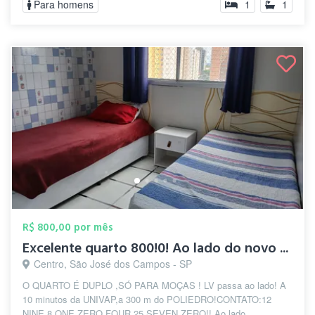
Para homens
1
1
R$ 800,00 por mês
Excelente quarto 800!0! Ao lado do novo ...
Centro, São José dos Campos - SP
O QUARTO É DUPLO ,SÓ PARA MOÇAS ! LV passa ao lado! A
10 minutos da UNIVAP,a 300 m do POLIEDRO!CONTATO:12
NINE 8 ONE ZERO FOUR 25 SEVEN ZERO!! Ao lado...