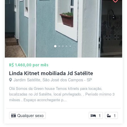
R$ 1.460,00 por mês
Linda Kitnet mobiliada Jd Satélite
Jardim Satélite, São José dos Campos - SP
Olá Somos da Green house Temos kitnets para locação,
localizadas no Jd Satélite, local privilegiado. . Período mínimo 3
mêses . Espaço aconchegante p...
Qualquer sexo
1
1