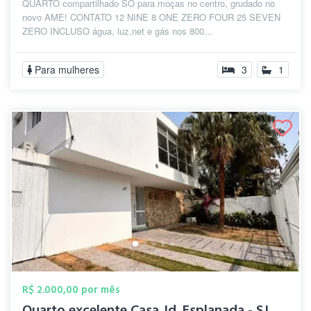
QUARTO compartilhado SÓ para moças no centro, grudado no
novo AME! CONTATO 12 NINE 8 ONE ZERO FOUR 25 SEVEN
ZERO INCLUSO água, luz,net e gás nos 800...
Para mulheres
3
1
R$ 2.000,00 por mês
Quarto excelente Casa Jd. Esplanada - SJ...