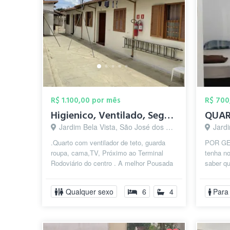
R$ 1.100,00 por mês
R$ 700
Higienico, Ventilado, Seguro, Iluminado
Jardim Bela Vista, São José dos Campos - SP
Jardim
.Quarto com ventilador de teto, guarda
POR GEN
roupa, cama,TV, Próximo ao Terminal
tenha no
Rodoviário do centro . A melhor Pousada
saber q
na Av. Rui Barbosa. Faça no uma vis...
Se descr
Qualquer sexo
6
4
Para