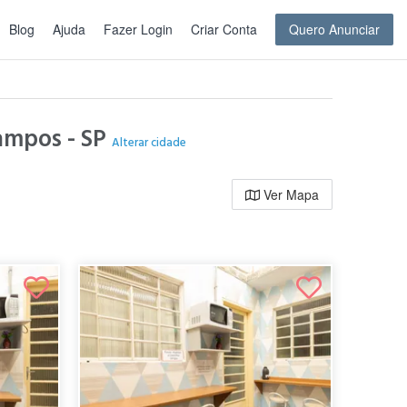
Blog
Ajuda
Fazer Login
Criar Conta
Quero Anunciar
Campos - SP
Alterar cidade
Ver Mapa