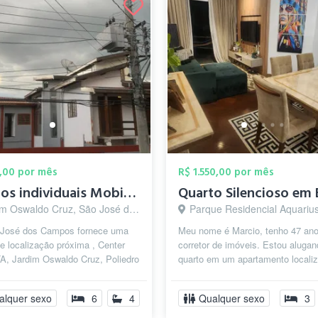
,00 por mês
R$ 1.550,00 por mês
Quartos individuais Mobiliados , é Suite...
 Oswaldo Cruz, São José dos Campos - SP
Parque Residencial Aquarius, São José dos Camp
José dos Campos fornece uma
Meu nome é Marcio, tenho 47 ano
e localização próxima , Center
corretor de imóveis. Estou aluga
TA, Jardim Oswaldo Cruz, Poliedro
quarto em um apartamento locali
 uma distância de aproximad...
Jardim Aquarius, bairro nobre de .
alquer sexo
6
4
Qualquer sexo
3