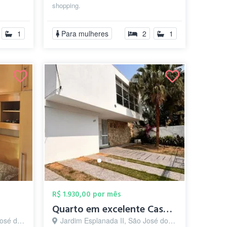
shopping.
..
1
Para mulheres
2
1
R$ 1.930,00 por mês
Quarto em excelente Casa Jd. Esplanada -...
pos - SP
Jardim Esplanada II, São José dos Campos - SP