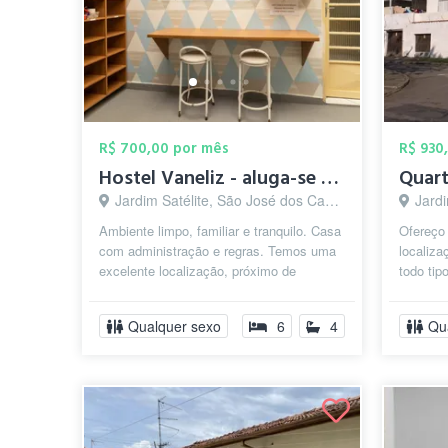
R$ 700,00 por mês
R$ 930
Hostel Vaneliz - aluga-se quartos para m...
Jardim Satélite, São José dos Campos - SP
Jardim
Ambiente limpo, familiar e tranquilo. Casa
Ofereço
com administração e regras. Temos uma
localiza
excelente localização, próximo de
todo tip
mercados, farmácias e avenida prin...
de ônibu
Qualquer sexo
6
4
Qu