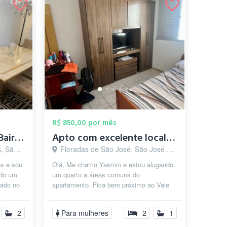
R$ 850,00 por mês
Quarto Silencioso em Bairro Nobre
Apto com excelente localizacão no Florad...
os - SP
Floradas de São José, São José dos Campos - SP
s e sou
Olá, Me chamo Yasmin e estou alugando
ndo um
um quarto a áreas comuns do
zado no
apartamento. Fica bem próximo ao Vale
..
Sul, com diversas opções de fármacias,
padar...
2
Para mulheres
2
1