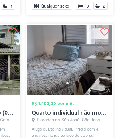
1
Qualquer sexo
3
2
R$ 1.400,00 por mês
Quarto Compartilhado (03 estudantes)
Quarto individual não mobiliado
s - SP
Floradas de São José, São José dos Campos - SP
bem
Alugo quarto individual. Predio com 4
nibus,
andares, na rua ao lado do vale sul