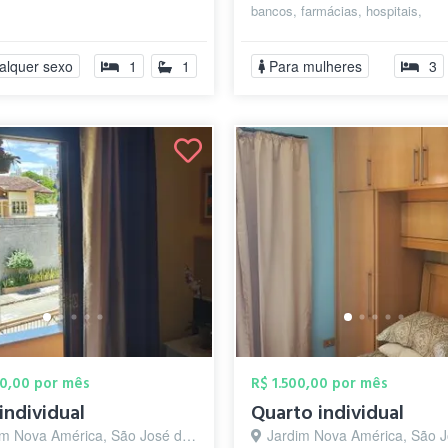
bancos, farmácias, hospitais,
restaurantes,
hamburgueria,supermercados etc.
alquer sexo
1
1
Para mulheres
3
00,00 por mês
R$ 1.500,00 por mês
 individual
Quarto individual
 Nova América, São José dos Campos - SP
Jardim Nova América, São José dos Cam