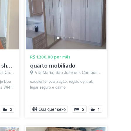
R$ 1.200,00 por mês
Quarto no Center Vale shopping
quarto mobiliado
os - SP
Vila Maria, São José dos Campos - SP
je Boa
excelente localização, região central.
s Wi-Fi
lugar seguro e calmo.
2
Qualquer sexo
2
1