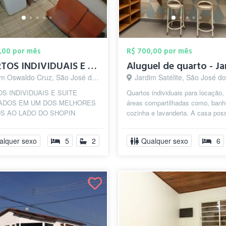
,00 por mês
R$ 700,00 por mês
QUARTOS INDIVIDUAIS E SUITE PARA ESTUDAN...
 Oswaldo Cruz, São José dos Campos - SP
Jardim Satélite, São José dos Campo
S INDIVIDUAIS E SUITE
Quartos individuais para locação
IADOS EM UM DOS MELHORES
áreas compartilhadas como, banh
S AO LADO DO SHOPIN
cozinha e lavanderia. A casa pos
 VALE E O EXTRA DA NELSON
administração para manter a organ
 E TAMBEM AO LADO DO
alquer sexo
5
2
Qualquer sexo
6