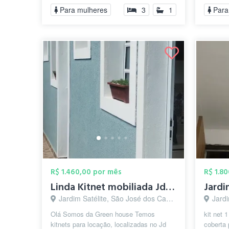
ZERO F
Para mulheres
3
1
Para
lado...
R$ 1.460,00 por mês
R$ 1.8
Linda Kitnet mobiliada Jd Satélite
Jard
Jardim Satélite, São José dos Campos - SP
Jardim
Olá Somos da Green house Temos
kit net 
kitnets para locação, localizadas no Jd
coberta 