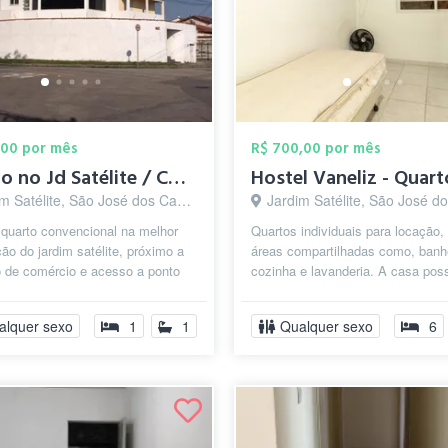
,00 por mês
R$ 700,00 por mês
Quarto no Jd Satélite / CONTAS INCLUSAS
Hostel Vaneliz - Quart
 Satélite, São José dos Campos - SP
Jardim Satélite, São José dos Campo
 quarto convencional na melhor
Quartos individuais para locação
ção do jardim satélite, próximo a
áreas compartilhadas como, banh
o de comércio e acesso a ponto
cozinha e lavanderia. A casa pos
s, se faz tudo a pé! Ex...
administração para manter a organ
alquer sexo
1
1
Qualquer sexo
6