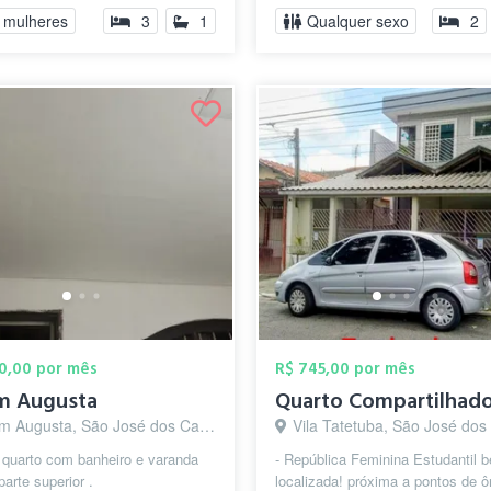
OUR 25 SEVEN ZERO!! Ao
 mulheres
3
1
Qualquer sexo
2
00,00 por mês
R$ 745,00 por mês
im Augusta
 Augusta, São José dos Campos - SP
Vila Tatetuba, São José dos Campo
1 quarto com banheiro e varanda
- República Feminina Estudantil 
parte superior .
localizada! próxima a pontos de ô