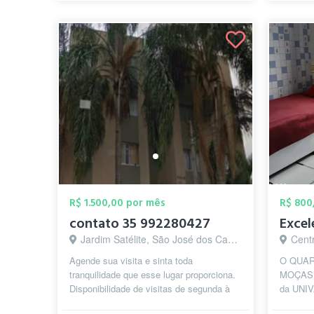
R$ 1.500,00 por mês
R$ 800
contato 35 992280427
Jardim Satélite, São José dos Campos - SP
Cent
Agende sua visita e sinta toda
O QUAR
tranquilidade que esse lugar proporciona.
MOÇAS !
Disponibilidade de visitas de segunda à
da UNIV
sábado, em horários flexíveis.
POLIED