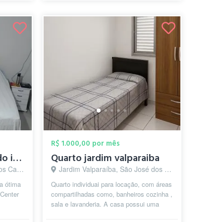
R$ 1.000,00 por mês
Alugo quarto mobiliado individual
Quarto jardim valparaiba
os - SP
Jardim Valparaíba, São José dos Campos - SP
sa ótima
Quarto individuai para locação, com áreas
 Center
compartilhadas como, banheiros cozinha ,
sala e lavanderia. A casa possui uma
administração para manter a or...