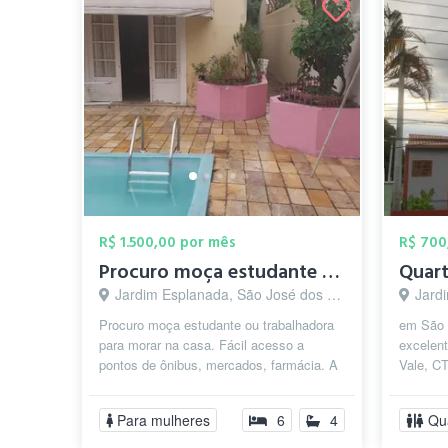
R$ 1.500,00 por mês
R$ 700
Procuro moça estudante ou trabalhadora.
Jardim Esplanada, São José dos Campos - SP
Jardim
Procuro moça estudante ou trabalhadora
em São 
para morar na casa. Fácil acesso a
excelent
pontos de ônibus, mercados, farmácia. A
Vale, C
casa é mobiliada, tem piscina, coz...
e fica a
Para mulheres
6
4
Qu