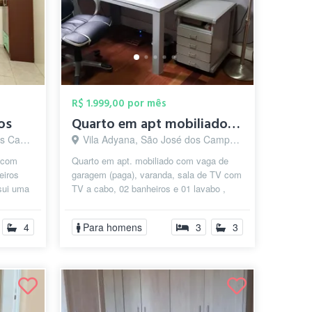
R$ 1.999,00 por mês
os
Quarto em apt mobiliado, frente ao Parqu...
s - SP
Vila Adyana, São José dos Campos - SP
, com
Quarto em apt. mobiliado com vaga de
eiros
garagem (paga), varanda, sala de TV com
sui uma
TV a cabo, 02 banheiros e 01 lavabo ,
iz...
cozinha completa com geladeira, mic...
4
Para homens
3
3