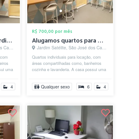
R$ 700,00 por mês
Aluguel de quarto - Jardim Satelite
Alugamos quartos para mulheres
s - SP
Jardim Satélite, São José dos Campos - SP
, com
Quartos individuais para locação, com
eiros
áreas compartilhadas como, banheiros
sui uma
cozinha e lavanderia. A casa possui uma
iz...
administração para manter a organi...
4
Qualquer sexo
6
4