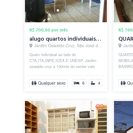
R$ 700,00 por mês
R$ 700
alugo quartos individuais ao lado do sho...
Jardim Oswaldo Cruz, São José dos Campos - SP
Jardim
Quato individual ao lado do
QUARTO
CTA,ITA,INPE,ICEA E UNESP. Jardim
MOBIL
oswaldo cruz a 100mts do center vale
BAIRRO
shopping,e a cinquenta mts do
CENTER
supermercado extra. E...
DAVILA
Qualquer sexo
6
4
Qu
HABI...