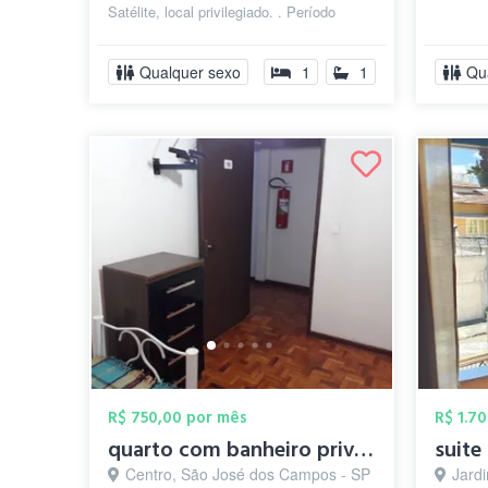
Satélite, local privilegiado. . Período
mínimo 3 mêses . Espaço aconchegante
p...
Qualquer sexo
1
1
Qu
R$ 750,00 por mês
R$ 1.7
quarto com banheiro privativo sem burocr...
suite
Centro, São José dos Campos - SP
Jardim