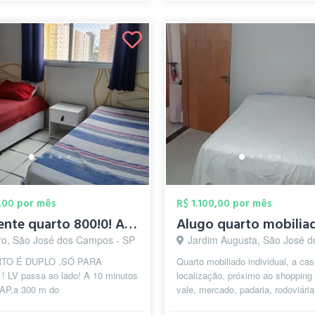
,00 por mês
R$ 1.100,00 por mês
Excelente quarto 800!0! Ao lado do novo ...
ro, São José dos Campos - SP
Jardim Augusta, São José dos Camp
TO É DUPLO ,SÓ PARA
Quarto mobiliado individual, a ca
 LV passa ao lado! A 10 minutos
localização, próximo ao shopping
AP,a 300 m do
vale, mercado, padaria, rodoviária
RO!CONTATO:12 NINE 8 ONE