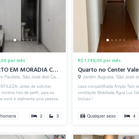
,00 por mês
R$ 1.749,00 por mês
QUARTO EM MORADIA COMPARTILHADA
 Paulista, São José dos Campos - SP
Jardim Augusta, São José dos Camp
TILEZA: antes de solicitar,
casa compartilhada Ampla Tem la
 mínimo foto de perfil, para eu
ventilação Mobiliada Água Luz Gá
ue você é realmente uma pessoa.
Incluso !
eva no seu perfil também par...
 homens
2
3
Qualquer sexo
4