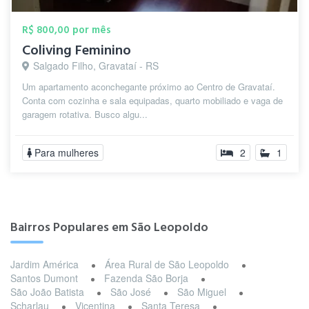
R$ 800,00 por mês
Coliving Feminino
Salgado Filho, Gravataí - RS
Um apartamento aconchegante próximo ao Centro de Gravataí.
Conta com cozinha e sala equipadas, quarto mobiliado e vaga de
garagem rotativa. Busco algu...
Para mulheres
2
1
Bairros Populares em São Leopoldo
Jardim América
Área Rural de São Leopoldo
Santos Dumont
Fazenda São Borja
São João Batista
São José
São Miguel
Scharlau
Vicentina
Santa Teresa