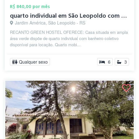
R$ 840,00 por mês
quarto individual em São Leopoldo com de...
Jardim América, São Leopoldo - RS
RECANTO GREEN HOSTEL OFERECE: Casa situada em ampla
área verde dispõe de quarto individual com banheiro coletivo
disponível para locação. Quarto mobi...
Qualquer sexo
6
3