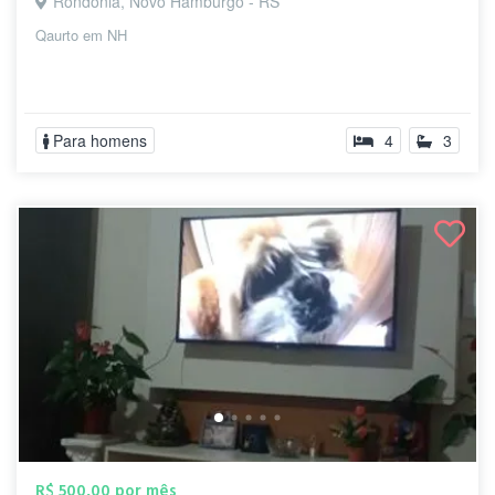
Rondônia, Novo Hamburgo - RS
Qaurto em NH
Para homens
4
3
R$ 500,00 por mês