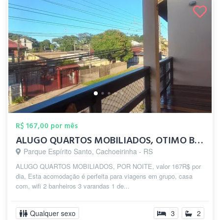
R$ 167,00 por mês
ALUGO QUARTOS MOBILIADOS, OTIMO BAIRRO E...
Parque Espírito Santo, Cachoeirinha - RS
ALUGO QUARTOS MOBILIADOS, POR NOITE, valor 167R$ por
dia, Esta acomodação é perfeita para viagens em grupo, casa
com, wifi 2 banheiros 3 varandas 1 de...
Qualquer sexo
3
2