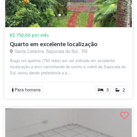
R$ 750,00 por mês
Quarto em excelente localização
Santa Catarina, Sapucaia do Sul - RS
Alugo um quartos (750 reais) em um sobrado em excelente
localização.a 4mn caminhando do centro e metrô de Sapucaia do
Sul. estou dando preferência a p...
Para homens
3
2