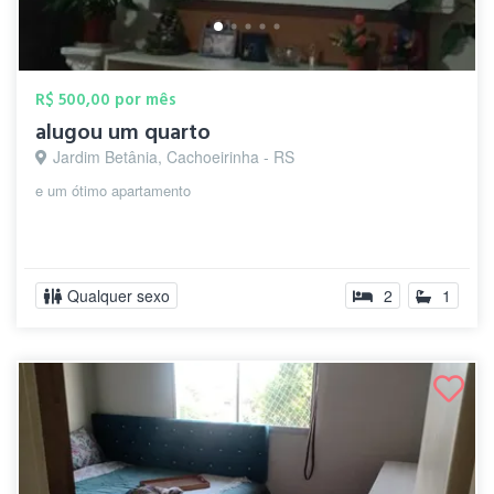
R$ 500,00 por mês
alugou um quarto
Jardim Betânia, Cachoeirinha - RS
e um ótimo apartamento
Qualquer sexo
2
1