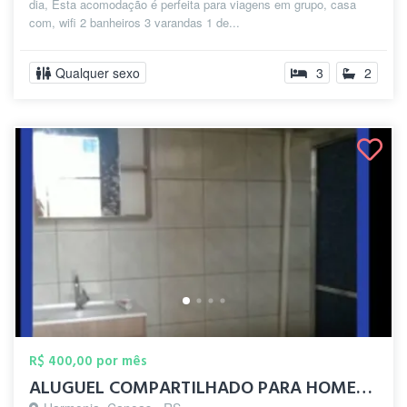
dia, Esta acomodação é perfeita para viagens em grupo, casa
com, wifi 2 banheiros 3 varandas 1 de...
Qualquer sexo
3
2
R$ 400,00 por mês
ALUGUEL COMPARTILHADO PARA HOMENS GAYS C...