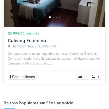
R$ 800,00 por mês
Coliving Feminino
Salgado Filho, Gravataí - RS
Um apartamento aconchegante próximo ao Centro de Gravataí.
Conta com cozinha e sala equipadas, quarto mobiliado e vaga de
garagem rotativa. Busco algu...
Para mulheres
2
1
Bairros Populares em São Leopoldo