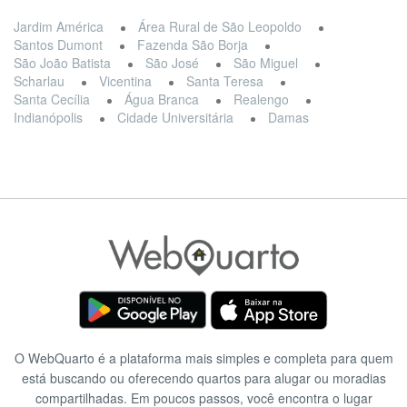
Jardim América
Área Rural de São Leopoldo
Santos Dumont
Fazenda São Borja
São João Batista
São José
São Miguel
Scharlau
Vicentina
Santa Teresa
Santa Cecília
Água Branca
Realengo
Indianópolis
Cidade Universitária
Damas
O WebQuarto é a plataforma mais simples e completa para quem
está buscando ou oferecendo quartos para alugar ou moradias
compartilhadas. Em poucos passos, você encontra o lugar