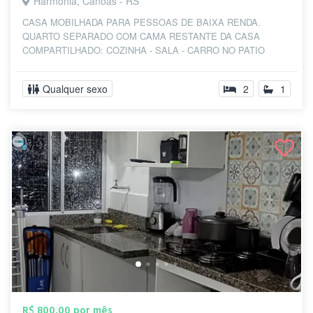
Harmonia, Canoas - RS
CASA MOBILHADA PARA PESSOAS DE BAIXA RENDA.
QUARTO SEPARADO COM CAMA RESTANTE DA CASA
COMPARTILHADO: COZINHA - SALA - CARRO NO PATIO
DIVISÃO DE GA...
Qualquer sexo
2
1
R$ 800,00 por mês