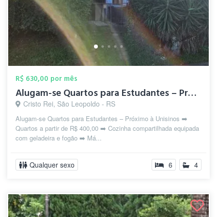
R$ 630,00 por mês
Alugam-se Quartos para Estudantes – Próx...
Cristo Rei, São Leopoldo - RS
Alugam-se Quartos para Estudantes – Próximo à Unisinos ➡️
Quartos a partir de R$ 400,00 ➡️ Cozinha compartilhada equipada
com geladeira e fogão ➡️ Má...
Qualquer sexo
6
4