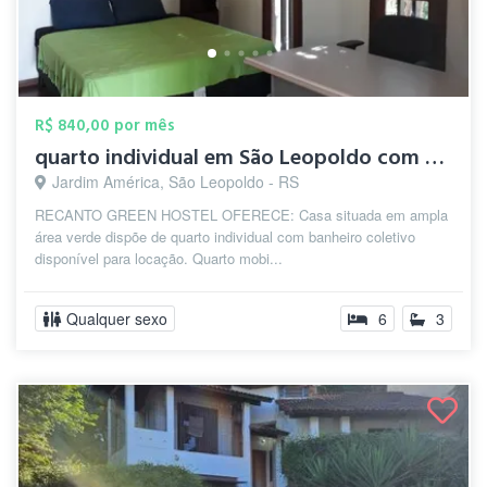
R$ 840,00 por mês
quarto individual em São Leopoldo com de...
Jardim América, São Leopoldo - RS
RECANTO GREEN HOSTEL OFERECE: Casa situada em ampla
área verde dispõe de quarto individual com banheiro coletivo
disponível para locação. Quarto mobi...
Qualquer sexo
6
3