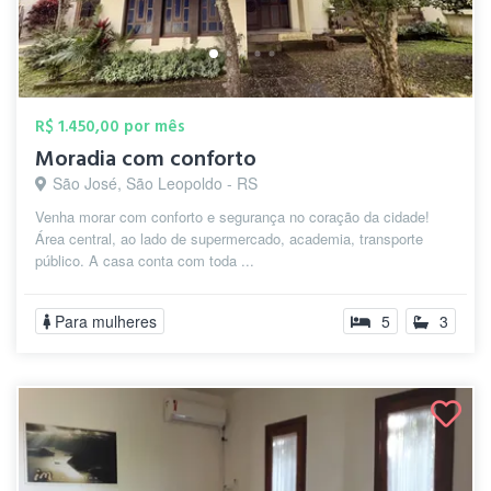
R$ 1.450,00 por mês
Moradia com conforto
São José, São Leopoldo - RS
Venha morar com conforto e segurança no coração da cidade!
Área central, ao lado de supermercado, academia, transporte
público. A casa conta com toda ...
Para mulheres
5
3