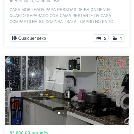
Harmonia, Canoas - RS
CASA MOBILHADA PARA PESSOAS DE BAIXA RENDA.
QUARTO SEPARADO COM CAMA RESTANTE DA CASA
COMPARTILHADO: COZINHA - SALA - CARRO NO PATIO
DIVISÃO DE GA...
Qualquer sexo
2
1
R$ 800,00 por mês