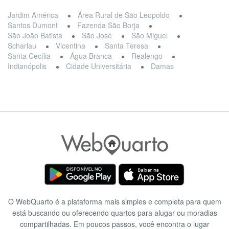
Jardim América
Área Rural de São Leopoldo
Santos Dumont
Fazenda São Borja
São João Batista
São José
São Miguel
Scharlau
Vicentina
Santa Teresa
Santa Cecília
Água Branca
Realengo
Indianópolis
Cidade Universitária
Damas
O WebQuarto é a plataforma mais simples e completa para quem
está buscando ou oferecendo quartos para alugar ou moradias
compartilhadas. Em poucos passos, você encontra o lugar