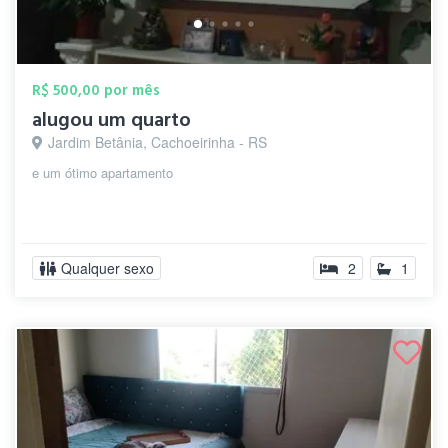
R$ 500,00 por mês
alugou um quarto
Jardim Betânia, Cachoeirinha - RS
e um ótimo apartamento
Qualquer sexo
2
1