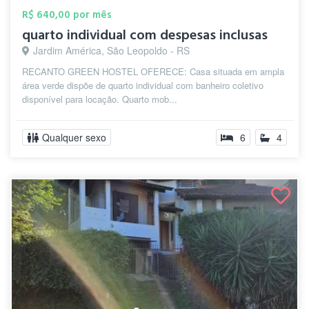
R$ 640,00 por mês
quarto individual com despesas inclusas
Jardim América, São Leopoldo - RS
RECANTO GREEN HOSTEL OFERECE: Casa situada em ampla
área verde dispõe de quarto individual com banheiro coletivo
disponível para locação. Quarto mob...
Qualquer sexo
6
4