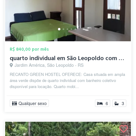
R$ 840,00 por mês
quarto individual em São Leopoldo com de...
Jardim América, São Leopoldo - RS
RECANTO GREEN HOSTEL OFERECE: Casa situada em ampla
área verde dispõe de quarto individual com banheiro coletivo
disponível para locação. Quarto mobi...
Qualquer sexo
6
3