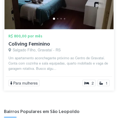
R$ 800,00 por mês
Coliving Feminino
Salgado Filho, Gravataí - RS
Um apartamento aconchegante próximo ao Centro de Gravataí.
Conta com cozinha e sala equipadas, quarto mobiliado e vaga de
garagem rotativa. Busco algu...
Para mulheres
2
1
Bairros Populares em São Leopoldo