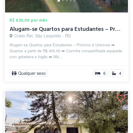
R$ 630,00 por mês
Alugam-se Quartos para Estudantes – Próx...
Cristo Rei, São Leopoldo - RS
Alugam-se Quartos para Estudantes – Próximo à Unisinos ➡️
Quartos a partir de R$ 400,00 ➡️ Cozinha compartilhada equipada
com geladeira e fogão ➡️ Má...
Qualquer sexo
6
4