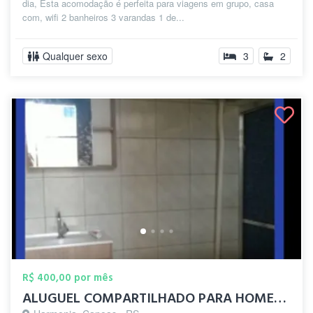
dia, Esta acomodação é perfeita para viagens em grupo, casa
com, wifi 2 banheiros 3 varandas 1 de...
Qualquer sexo
3
2
R$ 400,00 por mês
ALUGUEL COMPARTILHADO PARA HOMENS GAYS C...