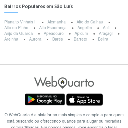
Bairros Populares em São Luís
Planalto Vinhais II
Alemanha
Alto do Calhau
Alto do Pinho
Alto Esperança
Angelim
Anil
Anjo da Guarda
Apeadouro
Apicum
Araçagi
Areinha
Aurora
Barés
Barreto
Belira
O WebQuarto é a plataforma mais simples e completa para quem
está buscando ou oferecendo quartos para alugar ou moradias
compartilhadas. Em poucos passos, você encontra o lugar