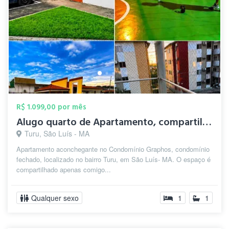
R$ 1.099,00 por mês
Alugo quarto de Apartamento, compartilha...
Turu, São Luís - MA
Apartamento aconchegante no Condomínio Graphos, condomínio
fechado, localizado no bairro Turu, em São Luís- MA. O espaço é
compartilhado apenas comigo...
Qualquer sexo
1
1