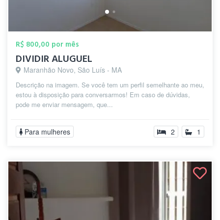
R$ 800,00 por mês
DIVIDIR ALUGUEL
Maranhão Novo, São Luís - MA
Descrição na imagem. Se você tem um perfil semelhante ao meu,
estou à disposição para conversarmos! Em caso de dúvidas,
pode me enviar mensagem, que...
Para mulheres
2
1