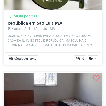
R$ 550,00 por mês
República em São Luis MA
Planalto Anil I, São Luís - MA
QUARTOS INDIVIDUAIS PARA ALUGAR EM SÃO LUÍS/ MA
CASA DA ILHA HOSTEL E REPÚBLICA, MASCULINA E
FEMININA EM SÃO LUÍS-MA, QUARTOS INDIVIDUAIS NOS
VALORE...
Qualquer sexo
6
4