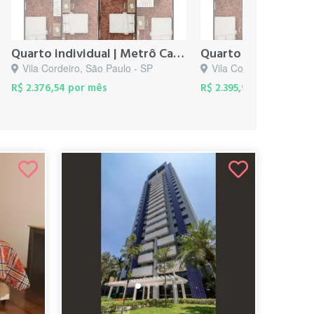
Quarto individual | Metrô Campo Belo
Vila Cordeiro, São Paulo - SP
Vila Cordeiro, São Pau
R$ 2.376,54 por mês
R$ 2.395,98 por mês