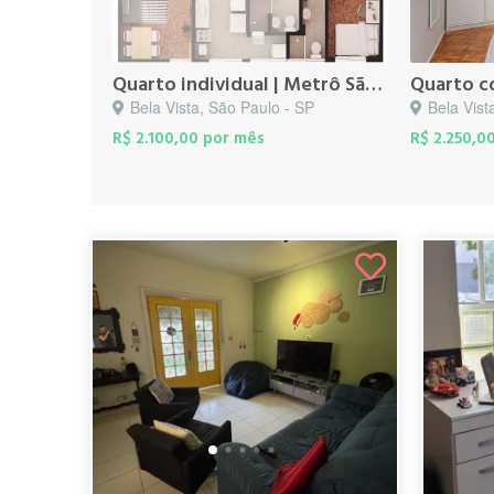
Quarto individual | Metrô São Joaquim
Bela Vista, São Paulo - SP
Bela Vist
R$ 2.100,00 por mês
R$ 2.250,0