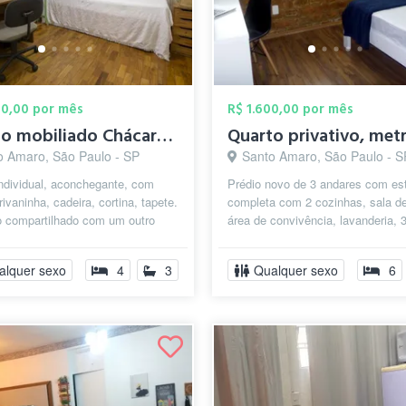
00,00 por mês
R$ 1.600,00 por mês
Quarto mobiliado Chácara Sto Antônio
o Amaro, São Paulo - SP
Santo Amaro, São Paulo - S
ndividual, aconchegante, com
Prédio novo de 3 andares com est
crivaninha, cadeira, cortina, tapete.
completa com 2 cozinhas, sala d
o compartilhado com um outro
área de convivência, lavanderia, 
 Apartamento amplo, cl...
quartos privativos, 22 banheiros, l
alquer sexo
4
3
Qualquer sexo
6