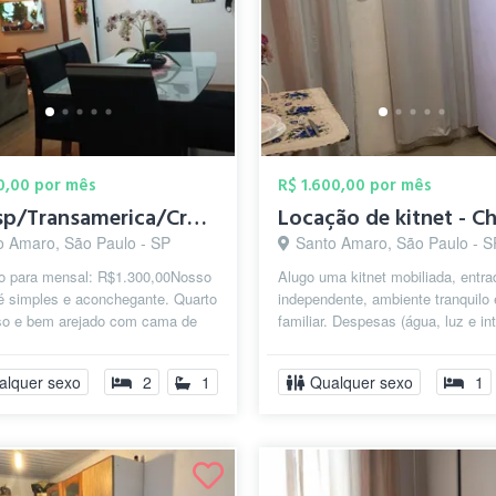
50,00 por mês
R$ 1.600,00 por mês
Cenesp/Transamerica/Credicar
o Amaro, São Paulo - SP
Santo Amaro, São Paulo - S
ixo para mensal: R$1.300,00Nosso
Alugo uma kitnet mobiliada, entra
é simples e aconchegante. Quarto
independente, ambiente tranquilo 
oso e bem arejado com cama de
familiar. Despesas (água, luz e int
 com gavetas e colchão ex...
estão incluso no valor do aluguel.
alquer sexo
2
1
Qualquer sexo
1