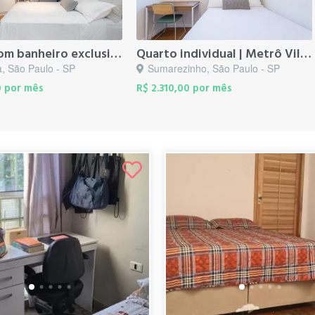
Quarto com banheiro exclusivo | Metrô Br...
Quarto individual | Metrô Vila Madalena
a, São Paulo - SP
Sumarezinho, São Paulo - SP
0 por mês
R$ 2.310,00 por mês