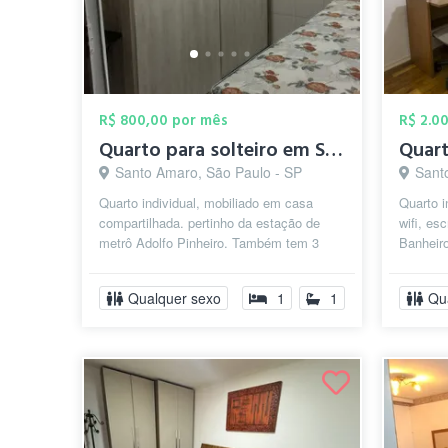
R$ 800,00 por mês
R$ 2.0
Quarto para solteiro em Santo Amaro
Santo Amaro, São Paulo - SP
Sant
Quarto individual, mobiliado em casa
Quarto i
compartilhada. pertinho da estação de
wifi, es
metrô Adolfo Pinheiro. Também tem 3
Banheir
corredores de ônibus bem pertinho. A
morador.
ac...
Qualquer sexo
1
1
Qu