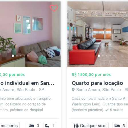
50,00 por mês
R$ 1.500,00 por mês
Quarto individual em Santo Amaro
Quarto para locação
o Amaro, São Paulo - SP
Santo Amaro, São Paulo - S
io bem arborizado e tranquilo,
Casa compartilhada em Santo Am
em localizado no coração de
Washington Luís). Quartos tipo su
maro, próximo ao Hospital
(banheiro privativo). ✔️ 5 suítes
 Sul, Catedral de Santo Amaro,
disponíveis 💰 R$ 1.500/mês ✔️ In
 mulheres
3
1
Qualquer sexo
5