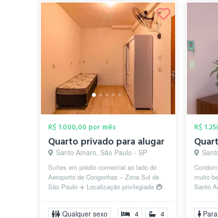
R$ 1.000,00 por mês
R$ 1.2
Quarto privado para alugar
Santo Amaro, São Paulo - SP
Sant
Suítes em prédio comercial ao lado do
Condomín
Aeroporto de Congonhas – Zona Sul de
muito b
São Paulo ✈️ Localização privilegiada 🚇
Santo A
Próximo ao aeroporto, com fácil a...
Regional
Shop...
Qualquer sexo
4
4
Para