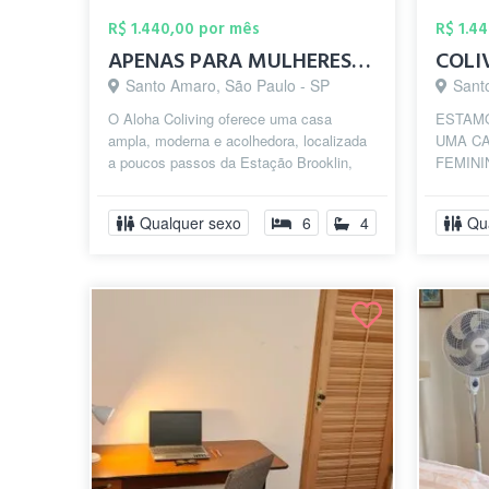
R$ 1.440,00 por mês
R$ 1.4
APENAS PARA MULHERES- METRO BROOKLIN - A...
Santo Amaro, São Paulo - SP
Sant
O Aloha Coliving oferece uma casa
ESTAMO
ampla, moderna e acolhedora, localizada
UMA CA
a poucos passos da Estação Brooklin,
FEMININ
ideal para quem busca praticidade, conf...
do Lokah
Aloha Co
Qualquer sexo
6
4
Qu