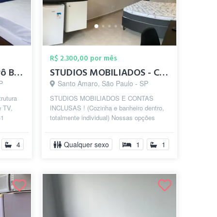
R$ 2.300,00 por mês
Quarto privativo, metrô Borba Gato - Chá...
STUDIOS MOBILIADOS - CHÁCARA SANTO ANTÔN...
P
Santo Amaro, São Paulo - SP
rutura
STUDIOS MOBILIADOS E CONTAS
e TV,
INCLUSAS ! (Cozinha e banheiro dentro,
31
totalmente individual) Nossas opções
imp...
variam de 1.900$ à 3.400$, sendo alguns
com v...
4
Qualquer sexo
1
1