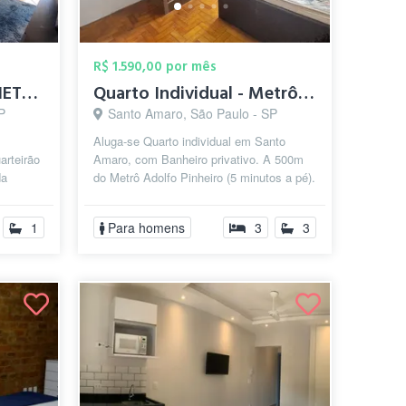
R$ 1.590,00 por mês
SUÍTE NA GRANJA JULIETA (Chácara Sto. An...
Quarto Individual - Metrô Adolfo Pinheir...
P
Santo Amaro, São Paulo - SP
Aluga-se Quarto individual em Santo
arteirão
Amaro, com Banheiro privativo. A 500m
da
do Metrô Adolfo Pinheiro (5 minutos a pé).
guns
Próximo a Corredores de Ônibus (...
1
Para homens
3
3