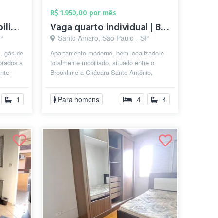
R$ 1.950,00 por mês
Quarto individual, mobiliado Metrô Borba...
Vaga quarto individual | Brooklin / Chác...
P
Santo Amaro, São Paulo - SP
t, gás de
Apartamento moderno, bem localizado e
brados a
totalmente mobiliado, situado entre o
ente
Brooklin e a Chácara Santo Antônio,
próximo à estação de trem e metrô e co...
1
Para homens
4
4