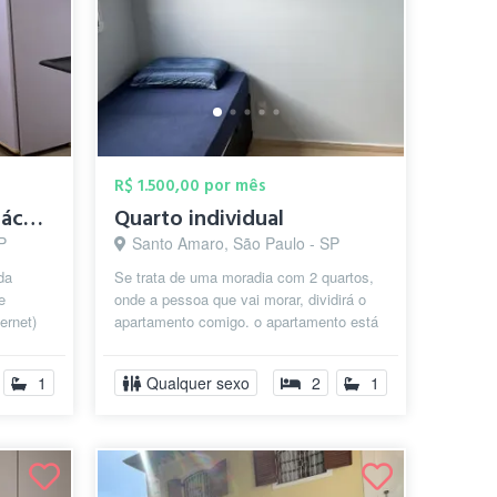
R$ 1.500,00 por mês
Locação de kitnet - Chácara Santo Antoni...
Quarto individual
P
Santo Amaro, São Paulo - SP
da
Se trata de uma moradia com 2 quartos,
e
onde a pessoa que vai morar, dividirá o
ernet)
apartamento comigo. o apartamento está
 Es...
mobiliado e a pessoa terá acesso...
1
Qualquer sexo
2
1