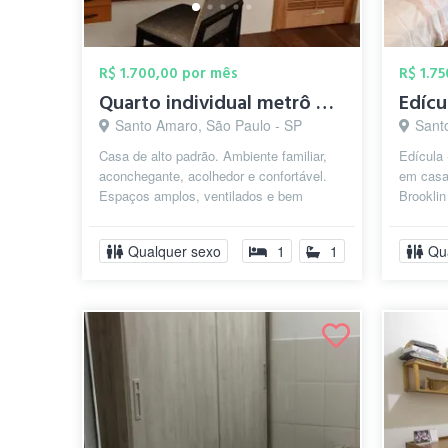
R$ 1.700,00 por mês
R$ 1.7
Quarto individual metrô Borba Gato Santo...
Santo Amaro, São Paulo - SP
Sant
Casa de alto padrão. Ambiente familiar,
Edícula 
aconchegante, acolhedor e confortável.
em casa 
Espaços amplos, ventilados e bem
Brooklin
iluminados. Localização privilegiada. ...
comparti
Qualquer sexo
1
1
Qu