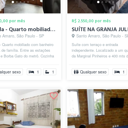
50,00 por mês
R$ 2.550,00 por mês
Edícula - Quarto mobiliado - Chácara San...
o Amaro, São Paulo - SP
Santo Amaro, São Paulo - S
- Quarto mobiliado com banheiro
Suíte com terraço e entrada
de família. Entre as estações
independente. Localizado a um qu
 e Borba Gato do metrô. Cozinha
da Marginal Pinheiros e 400 mts 
lhada. Sala de visita. Q...
ESTAÇÃO GRANJA JULIETA, al
metros da SÉDE ...
alquer sexo
1
1
Qualquer sexo
1