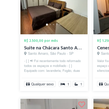
R$ 2.500,00 por mês
R$ 1.2
Suite na Chácara Santo Antônio
Santo Amaro, São Paulo - SP
Sant
- [ ] 📢 Foi recentemente todo reformado
Valor f
todos os espaços e mobiliado - [ ]
espaço 
Equipado com: lavanderia, Fogão, duas
silenci
geladeiras, microondas, air fry e u...
solteiro
Qualquer sexo
1
1
Qu