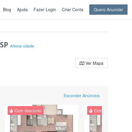
Blog
Ajuda
Fazer Login
Criar Conta
Quero Anunciar
 SP
Alterar cidade
Ver Mapa
Esconder Anúncios
Com desconto
Com desconto