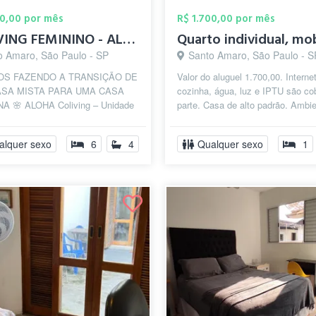
40,00 por mês
R$ 1.700,00 por mês
COLIVING FEMININO - ALOHA COLIVING - ME...
o Amaro, São Paulo - SP
Santo Amaro, São Paulo - S
S FAZENDO A TRANSIÇÃO DE
Valor do aluguel 1.700,00. Interne
SA MISTA PARA UMA CASA
cozinha, água, luz e IPTU são co
A 🌸 ALOHA Coliving – Unidade
parte. Casa de alto padrão. Ambi
i Colivings no Brooklin 🌸 O
familiar, aconchegante, acol...
living ...
alquer sexo
6
4
Qualquer sexo
1