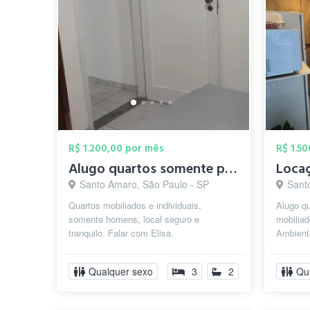
R$ 1.200,00 por mês
R$ 1.5
Alugo quartos somente para homens em Sa...
Santo Amaro, São Paulo - SP
Sant
Quartos mobiliados e individuais,
Alugo qu
somente homens, local seguro e
mobiliad
tranquilo. Falar com Elisa.
Ambiente
conta c
comparti
Qualquer sexo
3
2
Qu