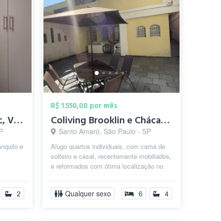
R$ 1.550,00 por mês
Quarto (p moça) Senac, Vila iza (Sto. Am...
Coliving Brooklin e Chácara Santo Antôni...
P
Santo Amaro, São Paulo - SP
anquilo e
Alugo quartos individuais, com cama de
solteiro e casal, recentemente mobiliados,
e reformados com ótima localização no
brooklin. Endereço: Rua Diogo...
2
Qualquer sexo
6
4