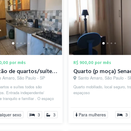
00,00 por mês
R$ 900,00 por mês
Locação de quartos/suítes Chácara Santo ...
o Amaro, São Paulo - SP
Santo Amaro, São Paulo - S
artos e suítes todos são
Quarto mobiliado, local seguro, tr
os. Entrada independente/
espaçoso
 tranquilo e familiar . O espaço
om uma cozinha completa
lha...
alquer sexo
3
3
Para mulheres
3