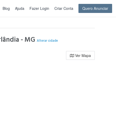
Blog
Ajuda
Fazer Login
Criar Conta
Quero Anunciar
rlândia - MG
Alterar cidade
Ver Mapa