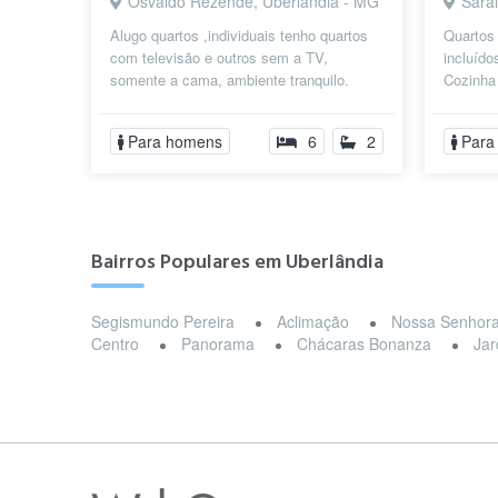
Osvaldo Rezende, Uberlândia - MG
Sara
Alugo quartos ,individuais tenho quartos
Quartos 
com televisão e outros sem a TV,
incluíd
somente a cama, ambiente tranquilo.
Cozinha 
Próximo a Rodoviária.
Água, l
Para homens
6
2
Para
Bairros Populares em Uberlândia
Segismundo Pereira
Aclimação
Nossa Senhor
Centro
Panorama
Chácaras Bonanza
Ja