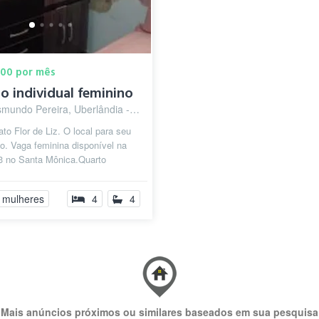
,00 por mês
o individual feminino
mundo Pereira, Uberlândia - MG
to Flor de Liz. O local para seu
o. Vaga feminina disponível na
43 no Santa Mônica.Quarto
do com guarda roupa, cama,
 mulheres
4
4
Mais anúncios próximos ou similares baseados em sua pesquisa