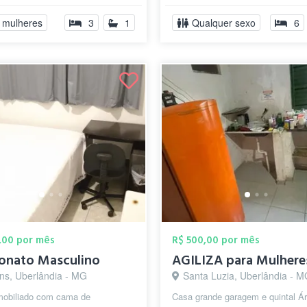
quar...
 mulheres
3
1
Qualquer sexo
6
,00 por mês
R$ 500,00 por mês
onato Masculino
AGILIZA para Mulhere
ins, Uberlândia - MG
Santa Luzia, Uberlândia - 
mobiliado com cama de
Casa grande garagem e quintal Á