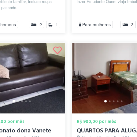
biente familiar, incluso roupa
lazer Estudante Quem viaja traba
e passada.
 homens
2
1
Para mulheres
3
,00 por mês
R$ 900,00 por mês
ionato dona Vanete
QUARTOS PARA ALUG