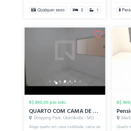
maquina de lav...
Qualquer sexo
2
1
Para
R$ 850,00 por mês
R$ 900
QUARTO COM CAMA DE CASAL E BANHEIRO EM...
Pensi
Shopping Park, Uberlândia - MG
Mart
Alugo quarto em casa mobiliada, cama de
Quarto 