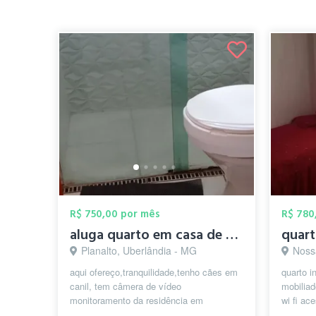
R$ 750,00 por mês
R$ 780
aluga quarto em casa de familia
Planalto, Uberlândia - MG
Nossa 
aqui ofereço,tranquilidade,tenho cães em
quarto i
canil, tem câmera de vídeo
mobiliad
monitoramento da residência em
wi fi ac
particular, garagem pra motocicleta,
Air flyer