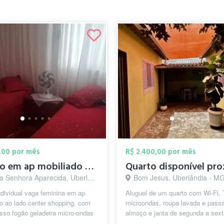
,00 por mês
R$ 2.400,00 por mês
quarto em ap mobiliado e wi fi vaga fem...
Senhora Aparecida, Uberlândia - MG
Bom Jesus, Uberlândia - M
ndividual vaga feminina em ap
Aluguel de um quarto com Wi-Fi, 
o ao lado center shopping. com
microondas, roupa lavada e pass
esso fogão geladeira micro-ondas
almoço e janta de segunda a sext
 geladeira lavadora...
arejada e bem iluminada, no me