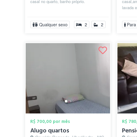
casal no quarto, banho próprio.
casal,am
lavada 
Qualquer sexo
2
2
Para
R$ 700,00 por mês
R$ 780
Alugo quartos
Pens