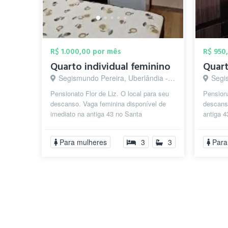
R$ 1.000,00 por mês
R$ 950
Quarto individual feminino
Quart
Segismundo Pereira, Uberlândia - MG
Segis
Pensionato Flor de Liz. O local para seu
Pensiona
descanso. Vaga feminina disponível de
descans
imediato na antiga 43 no Santa
antiga 
Mônica.Quarto suíte mobiliado com
mobilia
guarda...
mesi...
Para mulheres
3
3
Para