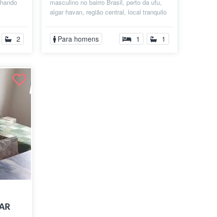
lhando
masculino no bairro Brasil, perto da ufu,
algar havan, região central, local tranquilo
e seguro, quarto com cama...
2
Para homens
1
1
AR