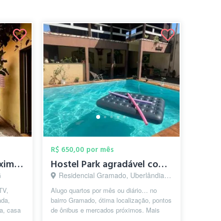
R$ 650,00 por mês
Quarto disponível proximo ao colégio nac...
Hostel Park agradável com Aluguel de qua...
G
Residencial Gramado, Uberlândia - MG
TV,
Alugo quartos por mês ou diário… no
ada,
bairro Gramado, ótima localização, pontos
a, casa
de ônibus e mercados próximos. Mais
smo
informações. “Hostel Park”