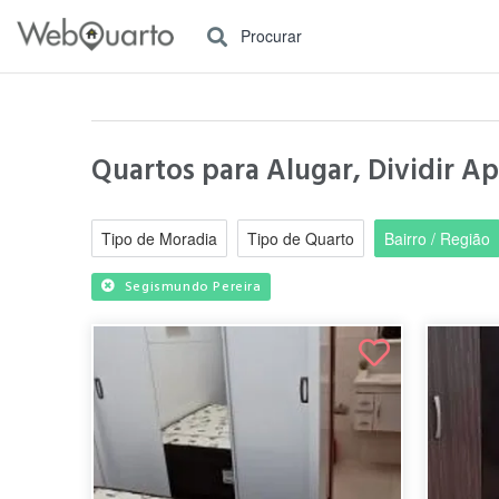
Procurar
Quartos para Alugar, Dividir A
Tipo de Moradia
Tipo de Quarto
Bairro / Região
Segismundo Pereira