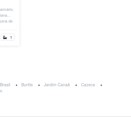
 armário,
iana...
uina de
1
Brasil
Buritis
Jardim Canaã
Cazeca
ru