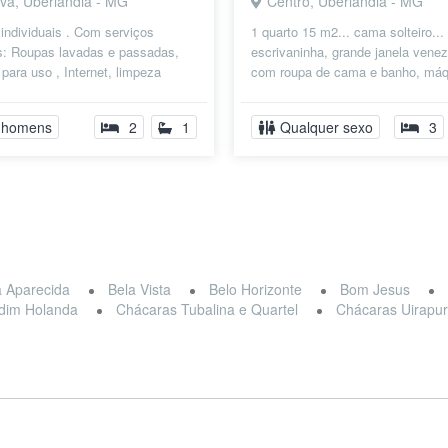
iva, Uberlândia - MG
Centro, Uberlândia - MG
individuais . Com serviços
1 quarto 15 m2... cama solteiro...
os: Roupas lavadas e passadas,
escrivaninha, grande janela venez
para uso , Internet, limpeza
com roupa de cama e banho, máq
uz, Estamos próximo a UFU,...
lavar roupas... local calm...
 homens
2
1
Qualquer sexo
3
a Aparecida
Bela Vista
Belo Horizonte
Bom Jesus
rdim Holanda
Chácaras Tubalina e Quartel
Chácaras Uirapu