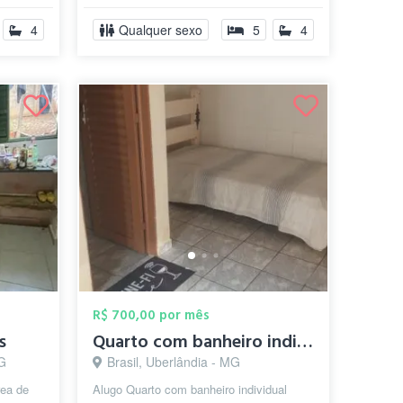
4
Qualquer sexo
5
4
R$ 700,00 por mês
s
Quarto com banheiro individual masculino...
MG
Brasil, Uberlândia - MG
rea de
Alugo Quarto com banheiro individual