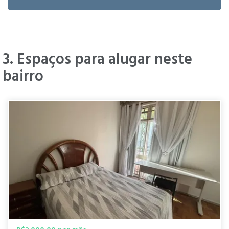
mobilidade 4 Bairro seguro e
movimentado Ideal para caminhar
Transporte fácil (ônibus e apps) 👉
Menos dependência de carro "
3. Espaços para alugar neste
bairro
Vanessa
" Melhor bairro para morar! "
L.
há 1 ano
" é um bairro nobre e boêmio de Belo
Horizonte, Minas Gerais, que se
destaca por sua rica oferta cultural,
Nayron
infraestrutura completa e localização
R.
privilegiada: Cultura, Comércio,
há 1 ano
Gastronomia, Lazer e muito mais. "