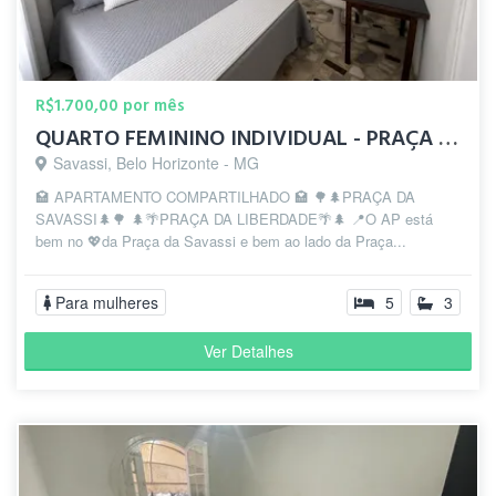
S.
há 2
anos
R$1.700,00 por mês
Arthur
" Caro! Entretanto, melhor bairro para
QUARTO FEMININO INDIVIDUAL - PRAÇA DA SAVASSI - AP301/05
A.
viver! "
há 2
Savassi, Belo Horizonte - MG
anos
🏩 APARTAMENTO COMPARTILHADO 🏩 🌳🌲PRAÇA DA
SAVASSI🌲🌳 🌲🌴PRAÇA DA LIBERDADE🌴🌲 📍O AP está
bem no 💖da Praça da Savassi e bem ao lado da Praça...
Para mulheres
5
3
Ver Detalhes