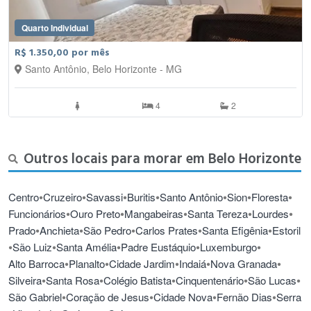
Quarto Individual
R$ 1.350,00 por mês
Santo Antônio, Belo Horizonte - MG
4
2
Outros locais para morar em Belo Horizonte
•
•
•
•
•
•
•
Centro
Cruzeiro
Savassi
Buritis
Santo Antônio
Sion
Floresta
•
•
•
•
•
Funcionários
Ouro Preto
Mangabeiras
Santa Tereza
Lourdes
•
•
•
•
•
Prado
Anchieta
São Pedro
Carlos Prates
Santa Efigênia
Estoril
•
•
•
•
•
São Luiz
Santa Amélia
Padre Eustáquio
Luxemburgo
•
•
•
•
•
Alto Barroca
Planalto
Cidade Jardim
Indaiá
Nova Granada
•
•
•
•
•
Silveira
Santa Rosa
Colégio Batista
Cinquentenário
São Lucas
•
•
•
•
São Gabriel
Coração de Jesus
Cidade Nova
Fernão Dias
Serra