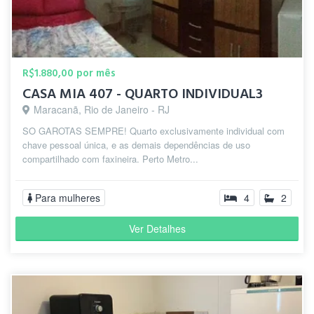
R$1.880,00 por mês
CASA MIA 407 - QUARTO INDIVIDUAL3
Maracanã, Rio de Janeiro - RJ
SO GAROTAS SEMPRE! Quarto exclusivamente individual com
chave pessoal única, e as demais dependências de uso
compartilhado com faxineira. Perto Metro...
Para mulheres
4
2
Ver Detalhes