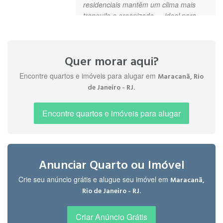
residenciais mantêm um clima mais
tranquilo e organizado — ideal para
quem quer viver com equilíbrio entre
mobilidade, segurança e conforto. "
Quer morar aqui?
Encontre quartos e imóveis para alugar em
Maracanã, Rio
.
Deise
de Janeiro - RJ
" Excelente ponto, próximo a mercados,
G.
restaurantes, metrô, UERJ "
há 1
Encontre quartos e imóveis para alugar
ano
Talyson
" Ótimo, entrega o que precisa "
O.
Anunciar Quarto ou Imóvel
há 1 ano
Crie seu anúncio grátis e alugue seu imóvel em
Maracanã,
.
Rio de Janeiro - RJ
Eduarda
" Otimo muito bom , excelente "
M.
Criar Anúncio Grátis