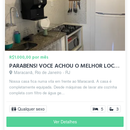
R$1.000,00 por mês
PARABENS! VOCE ACHOU O MELHOR LOCAL DO MARACANÃ !
Maracanã, Rio de Janeiro - RJ
Nossa casa fica numa vila em frente ao Maracanã. A casa é
completamente equipada. Desde máquinas de lavar ate cozinha
completa com filtro de água ge...
Qualquer sexo
5
3
Ver Detalhes