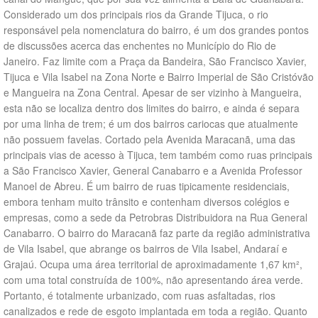
Considerado um dos principais rios da Grande Tijuca, o rio
responsável pela nomenclatura do bairro, é um dos grandes pontos
de discussões acerca das enchentes no Município do Rio de
Janeiro. Faz limite com a Praça da Bandeira, São Francisco Xavier,
Tijuca e Vila Isabel na Zona Norte e Bairro Imperial de São Cristóvão
e Mangueira na Zona Central. Apesar de ser vizinho à Mangueira,
esta não se localiza dentro dos limites do bairro, e ainda é separa
por uma linha de trem; é um dos bairros cariocas que atualmente
não possuem favelas. Cortado pela Avenida Maracanã, uma das
principais vias de acesso à Tijuca, tem também como ruas principais
a São Francisco Xavier, General Canabarro e a Avenida Professor
Manoel de Abreu. É um bairro de ruas tipicamente residenciais,
embora tenham muito trânsito e contenham diversos colégios e
empresas, como a sede da Petrobras Distribuidora na Rua General
Canabarro. O bairro do Maracanã faz parte da região administrativa
de Vila Isabel, que abrange os bairros de Vila Isabel, Andaraí e
Grajaú. Ocupa uma área territorial de aproximadamente 1,67 km²,
com uma total construída de 100%, não apresentando área verde.
Portanto, é totalmente urbanizado, com ruas asfaltadas, rios
canalizados e rede de esgoto implantada em toda a região. Quanto