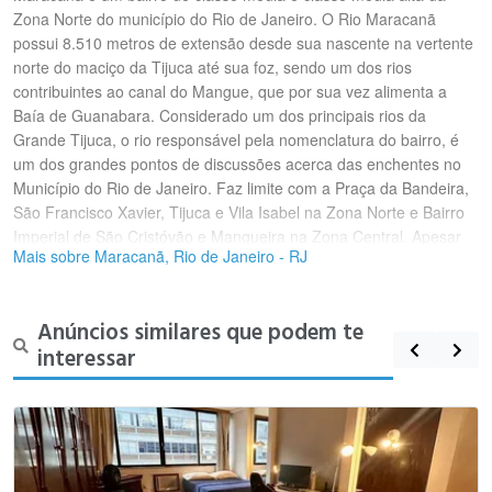
Zona Norte do município do Rio de Janeiro. O Rio Maracanã
possui 8.510 metros de extensão desde sua nascente na vertente
norte do maciço da Tijuca até sua foz, sendo um dos rios
contribuintes ao canal do Mangue, que por sua vez alimenta a
Baía de Guanabara. Considerado um dos principais rios da
Grande Tijuca, o rio responsável pela nomenclatura do bairro, é
um dos grandes pontos de discussões acerca das enchentes no
Município do Rio de Janeiro. Faz limite com a Praça da Bandeira,
São Francisco Xavier, Tijuca e Vila Isabel na Zona Norte e Bairro
Imperial de São Cristóvão e Mangueira na Zona Central. Apesar
Mais sobre Maracanã, Rio de Janeiro - RJ
de ser vizinho à Mangueira, esta não se localiza dentro dos limites
do bairro, e ainda é separa por uma linha de trem; é um dos
bairros cariocas que atualmente não possuem favelas. Cortado
Anúncios similares que podem te
pela Avenida Maracanã, uma das principais vias de acesso à
interessar
Tijuca, tem também como ruas principais a São Francisco Xavier,
General Canabarro e a Avenida Professor Manoel de Abreu. É um
bairro de ruas tipicamente residenciais, embora tenham muito
trânsito e contenham diversos colégios e empresas, como a sede
da Petrobras Distribuidora na Rua General Canabarro. O bairro do
Maracanã faz parte da região administrativa de Vila Isabel, que