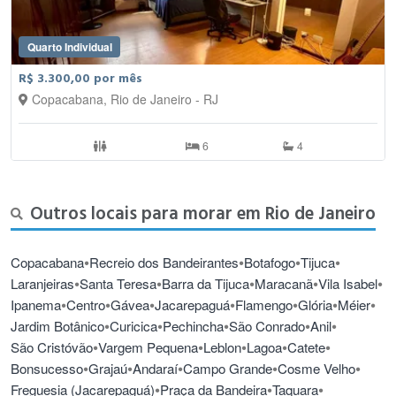
abrange os bairros de Vila Isabel, Andaraí e Grajaú. Ocupa uma
área territorial de aproximadamente 1,67 km², com uma total
construída de 100%, não apresentando área verde. Portanto, é
Quarto Individual
totalmente urbanizado, com ruas asfaltadas, rios canalizados e
R$ 3.300,00 por mês
rede de esgoto implantada em toda a região. Quanto ao uso do
Copacabana, Rio de Janeiro - RJ
solo, pode-se dizer que é basicamente residencial, com grande
número de imóveis e particularmente de edifícios. A população do
bairro caiu de 27.319 habitantes em 2000, para 25.256 habitantes
6
4
em 2010.
Outros locais para morar em Rio de Janeiro
•
•
•
•
Copacabana
Recreio dos Bandeirantes
Botafogo
Tijuca
•
•
•
•
•
Laranjeiras
Santa Teresa
Barra da Tijuca
Maracanã
Vila Isabel
•
•
•
•
•
•
•
Ipanema
Centro
Gávea
Jacarepaguá
Flamengo
Glória
Méier
•
•
•
•
•
Jardim Botânico
Curicica
Pechincha
São Conrado
Anil
•
•
•
•
•
São Cristóvão
Vargem Pequena
Leblon
Lagoa
Catete
•
•
•
•
•
Bonsucesso
Grajaú
Andaraí
Campo Grande
Cosme Velho
•
•
•
Freguesia (Jacarepaguá)
Praça da Bandeira
Taquara