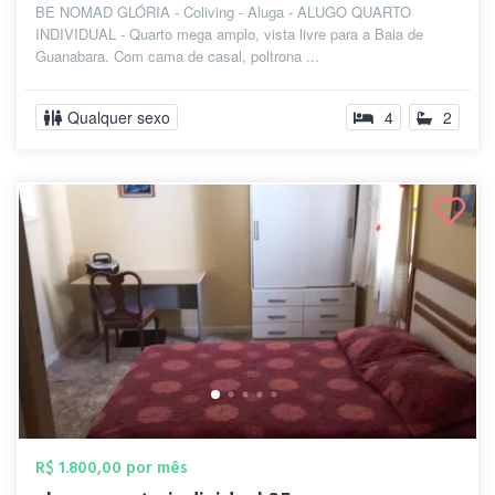
BE NOMAD GLÓRIA - Coliving - Aluga - ALUGO QUARTO
INDIVIDUAL - Quarto mega amplo, vista livre para a Baia de
Guanabara. Com cama de casal, poltrona ...
Qualquer sexo
4
2
R$ 1.800,00 por mês