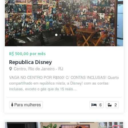
R$ 500,00 por mês
Republica Disney
Centro, Rio de Janeiro - RJ
VAGA NO CENTRO POR R$500! C/ CONTAS INCLUSAS! Quarto
compartilhado em república mista, a Disney! com as contas
inclusas, exceto o gás que da 15 reais...
Para mulheres
6
2