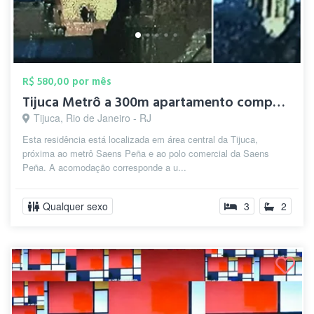
R$ 580,00 por mês
Tijuca Metrô a 300m apartamento comparti...
Tijuca, Rio de Janeiro - RJ
Esta residência está localizada em área central da Tijuca,
próxima ao metrô Saens Peña e ao polo comercial da Saens
Peña. A acomodação corresponde a u...
Qualquer sexo
3
2