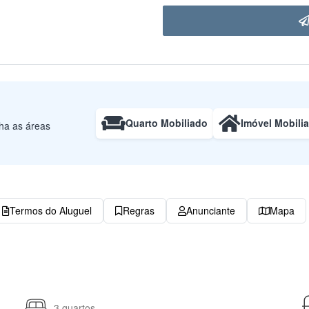
Quarto Mobiliado
Imóvel Mobili
lha as áreas
Termos do Aluguel
Regras
Anunciante
Mapa
3 quartos