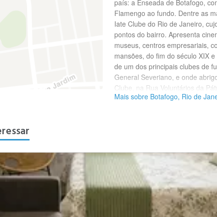
país: a Enseada de Botafogo, co
Flamengo ao fundo. Dentre as ma
Iate Clube do Rio de Janeiro, cuj
pontos do bairro. Apresenta cine
museus, centros empresariais, co
mansões, do fim do século XIX e d
de um dos principais clubes de f
General Severiano, e onde abrig
Clube, na Rua Voluntários da Pátr
Mais sobre Botafogo, Rio de Jane
seguintes países: África do Sul, 
Líbano, Noruega, Paraguai, Polôn
Venezuela. E Botafogo tem sua e
eressar
Janeiro como o bairro das escola
estabelecimentos na região. Mui
à toa que uma das principais vi
manter uma alta expectativa de 