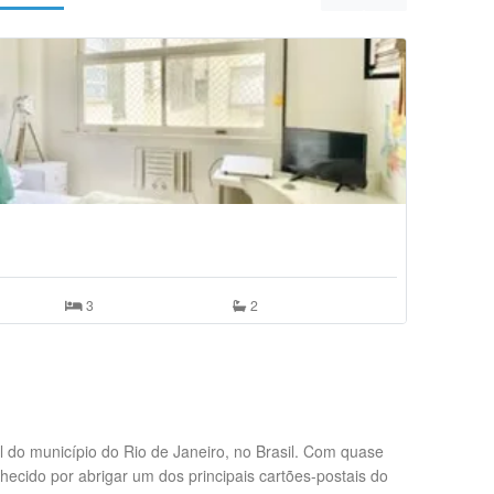
Quarto Ind
R$ 3.200,
Botafogo
3
2
 do município do Rio de Janeiro, no Brasil. Com quase
nhecido por abrigar um dos principais cartões-postais do