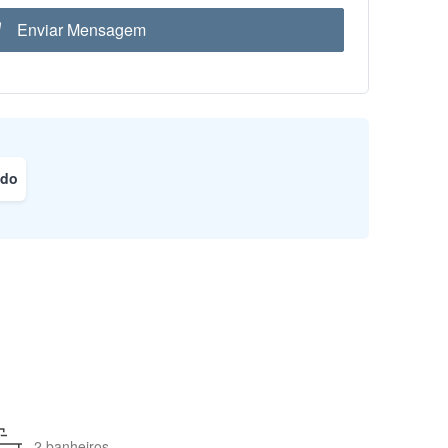
Enviar Mensagem
ado
2 banheiros