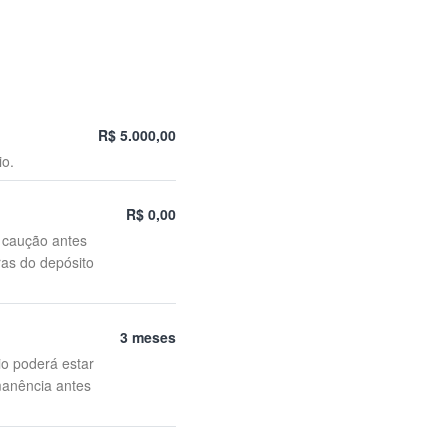
R$ 5.000,00
io.
R$ 0,00
o caução antes
ras do depósito
3 meses
io poderá estar
manência antes