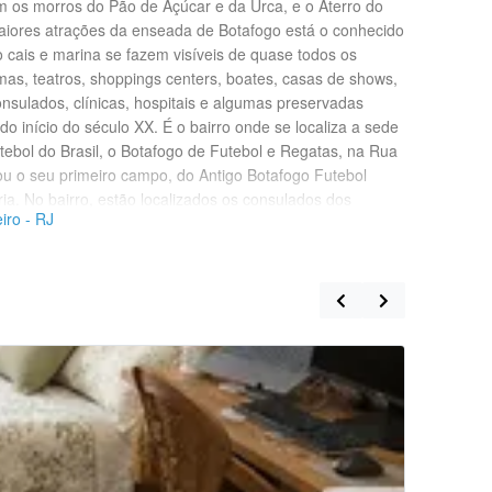
m os morros do Pão de Açúcar e da Urca, e o Aterro do
iores atrações da enseada de Botafogo está o conhecido
o cais e marina se fazem visíveis de quase todos os
mas, teatros, shoppings centers, boates, casas de shows,
nsulados, clínicas, hospitais e algumas preservadas
o início do século XX. É o bairro onde se localiza a sede
utebol do Brasil, o Botafogo de Futebol e Regatas, na Rua
ou o seu primeiro campo, do Antigo Botafogo Futebol
ia. No bairro, estão localizados os consulados dos
iro - RJ
Argentina, Bélgica, China, Egito, Espanha, Holanda,
ia, Portugal, República Dominicana, Uruguai e
scola de samba: a São Clemente. É conhecido no Rio de
s e das clínicas, devido ao grande número desses
tas pessoas o definem como bairro de passagem. E não é
as é a Rua da Passagem. O bairro também é conhecido por
vida da população e um grande número de idosos.
Quarto Ind