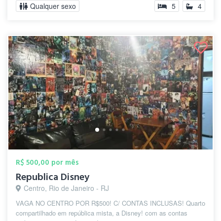
Qualquer sexo
5
4
R$ 500,00 por mês
Republica Disney
Centro, Rio de Janeiro - RJ
VAGA NO CENTRO POR R$500! C/ CONTAS INCLUSAS! Quarto
compartilhado em república mista, a Disney! com as contas