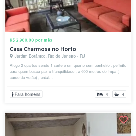
R$ 2.900,00 por mês
Casa Charmosa no Horto
Jardim Botânico, Rio de Janeiro - RJ
Alugo 2 quartos sendo 1 suíte e um quarto sem banheiro , perfeito
para quem busca paz e tranquilidade , a 600 metros do impa (
curso de verão) , próxi...
Para homens
4
4