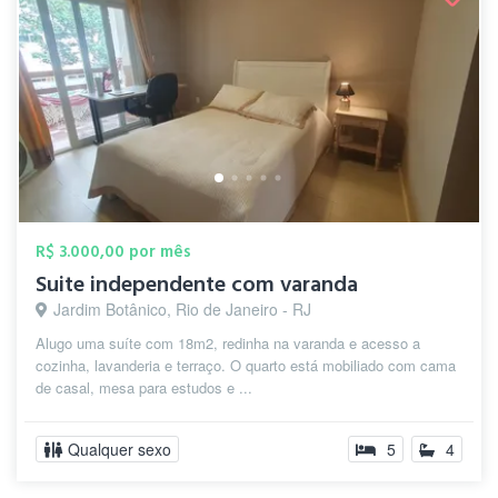
R$ 3.000,00 por mês
Suite independente com varanda
Jardim Botânico, Rio de Janeiro - RJ
Alugo uma suíte com 18m2, redinha na varanda e acesso a
cozinha, lavanderia e terraço. O quarto está mobiliado com cama
de casal, mesa para estudos e ...
Qualquer sexo
5
4