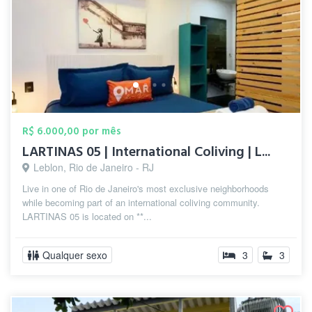
R$ 6.000,00 por mês
LARTINAS 05 | International Coliving | L...
Leblon, Rio de Janeiro - RJ
Live in one of Rio de Janeiro's most exclusive neighborhoods
while becoming part of an international coliving community.
LARTINAS 05 is located on **...
Qualquer sexo
3
3