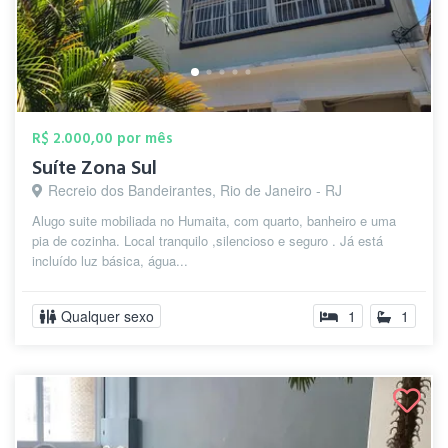
R$ 2.000,00 por mês
Suíte Zona Sul
Recreio dos Bandeirantes, Rio de Janeiro - RJ
Alugo suite mobiliada no Humaita, com quarto, banheiro e uma
pia de cozinha. Local tranquilo ,silencioso e seguro . Já está
incluído luz básica, água...
Qualquer sexo
1
1