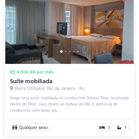
R$ 4.000,00 por mês
Suíte mobiliada
Barra Olímpica, Rio de Janeiro - RJ
Alugo uma suíte mobiliada no condomínio Verano Stay, localizado
dentro do Rio2. Com direito ao ônibus do Rio 2, estrutura do
condomínio com lazer, pis...
Qualquer sexo
1
1