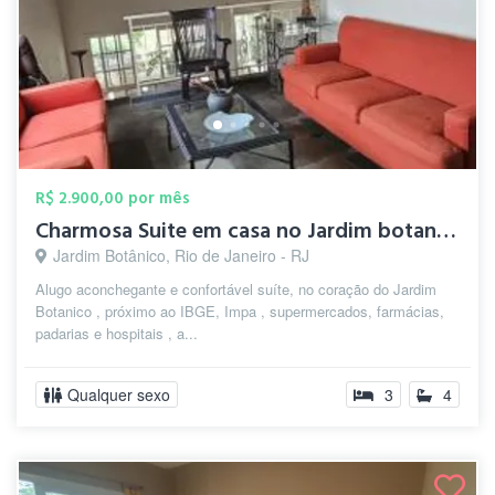
R$ 2.900,00 por mês
Charmosa Suite em casa no Jardim botanic...
Jardim Botânico, Rio de Janeiro - RJ
Alugo aconchegante e confortável suíte, no coração do Jardim
Botanico , próximo ao IBGE, Impa , supermercados, farmácias,
padarias e hospitais , a...
Qualquer sexo
3
4