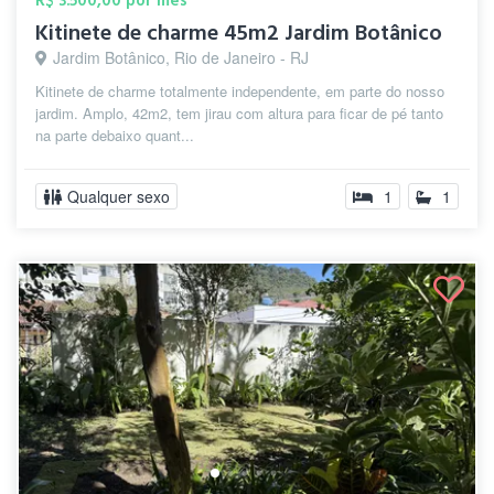
R$ 3.500,00 por mês
Kitinete de charme 45m2 Jardim Botânico
Jardim Botânico, Rio de Janeiro - RJ
Kitinete de charme totalmente independente, em parte do nosso
jardim. Amplo, 42m2, tem jirau com altura para ficar de pé tanto
na parte debaixo quant...
Qualquer sexo
1
1