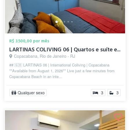
R$ 3.500,00 por mês
LARTINAS COLIVING 06 | Quartos e suíte e...
Copacabana, Rio de Janeiro - RJ
## 🇬🇧 LARTINAS 06 | International Coliving | Copacabana
**Available from August 1, 2026** Live just a few minutes from
Copacabana Beach in an inte...
Qualquer sexo
3
3