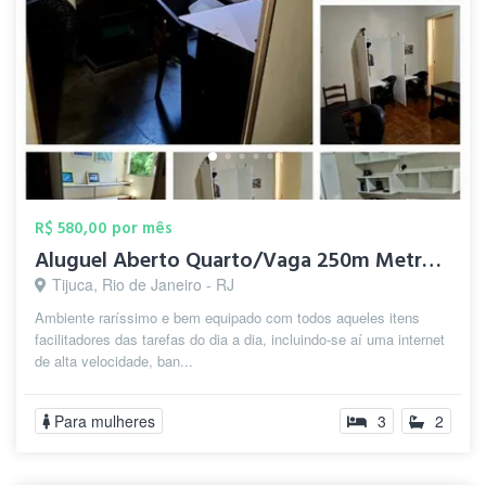
R$ 580,00 por mês
Aluguel Aberto Quarto/Vaga 250m Metrô Ti...
Tijuca, Rio de Janeiro - RJ
Ambiente raríssimo e bem equipado com todos aqueles itens
facilitadores das tarefas do dia a dia, incluindo-se aí uma internet
de alta velocidade, ban...
Para mulheres
3
2