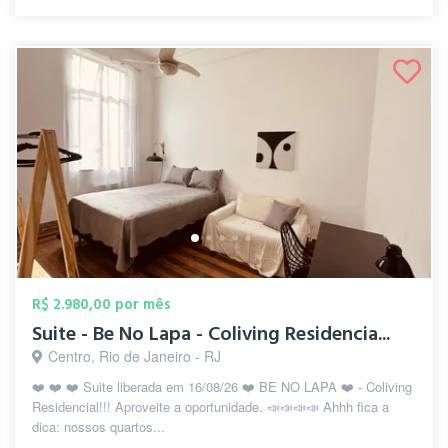
R$ 2.980,00 por mês
Suite - Be No Lapa - Coliving Residencia...
Centro, Rio de Janeiro - RJ
❤️ ❤️ ❤️ Suite liberada em 16/08/26 ❤️ BE NO LAPA ❤️ - Coliving
Residencial!!! Aproveite a oportunidade. 📣📣📣📣 Ahhh fica a
dica: nossos quartos...