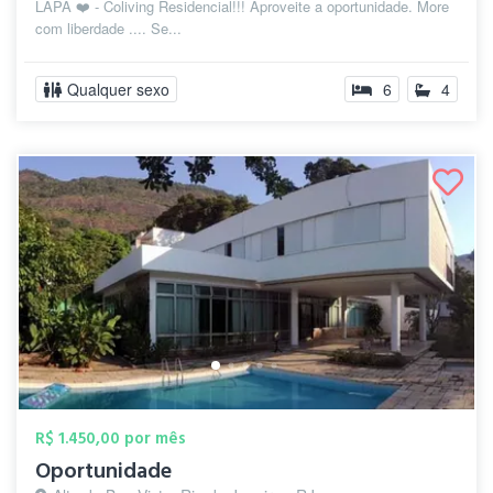
LAPA ❤️ - Coliving Residencial!!! Aproveite a oportunidade. More
com liberdade .... Se...
Qualquer sexo
6
4
R$ 1.450,00 por mês
Oportunidade