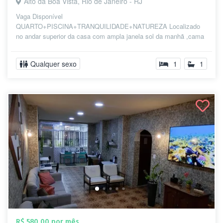
Alto da Boa Vista, Rio de Janeiro - RJ
Vaga Disponível
QUARTO+PISCINA+TRANQUILIDADE+NATUREZA Localizado
no andar superior da casa com ampla janela sol da manhã ,cama
,armário , ar condicio...
Qualquer sexo
1
1
R$ 580,00 por mês