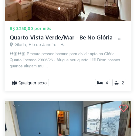
R$ 3.250,00 por mês
Quarto Vista Verde/Mar - Be No Glória - ...
Glória, Rio de Janeiro - RJ
👫🏽👫🏽 Procuro pessoa bacana para dividir apto na Glória... .
Quarto liberado 23/06/26 - Alugue seu quarto ‼️‼️‼️ Dica: nossos
quartos alugam mui...
Qualquer sexo
4
2