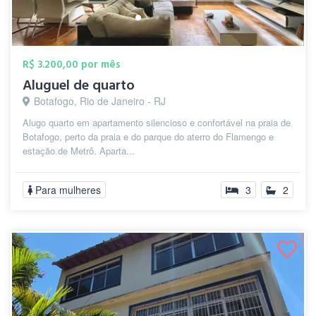
R$ 3.200,00 por mês
Aluguel de quarto
Botafogo, Rio de Janeiro - RJ
Alugo quarto em apartamento silencioso e confortável na praia de
Botafogo, perto da praia e do parque do aterro do Flamengo e
estação de Metrô. Aparta...
Para mulheres
3
2