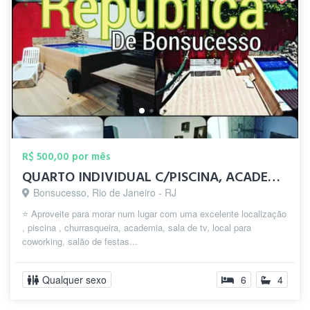
R$ 500,00 por mês
QUARTO INDIVIDUAL C/PISCINA, ACADEMIA, R...
Bonsucesso, Rio de Janeiro - RJ
⭐️ Aproveite para morar num lugar com uma excelente localização
, piscina , churrasqueira, academia, sala de tv, local para
coworking, salão de festas...
Qualquer sexo
6
4