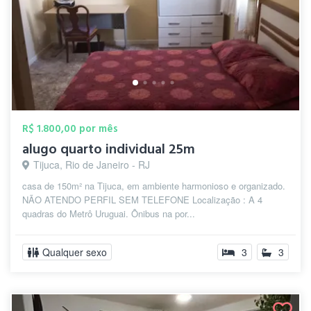
R$ 1.800,00 por mês
alugo quarto individual 25m
Tijuca, Rio de Janeiro - RJ
casa de 150m² na Tijuca, em ambiente harmonioso e organizado.
NÃO ATENDO PERFIL SEM TELEFONE Localização : A 4
quadras do Metrô Uruguai. Ônibus na por...
Qualquer sexo
3
3