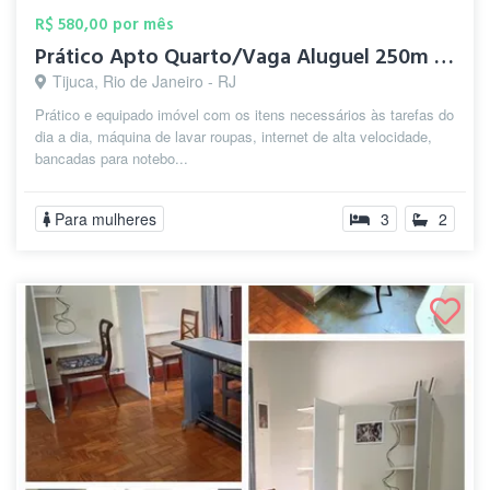
R$ 580,00 por mês
Prático Apto Quarto/Vaga Aluguel 250m Me...
Tijuca, Rio de Janeiro - RJ
Prático e equipado imóvel com os itens necessários às tarefas do
dia a dia, máquina de lavar roupas, internet de alta velocidade,
bancadas para notebo...
Para mulheres
3
2