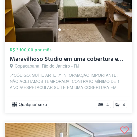
R$ 3.100,00 por mês
Maravilhoso Studio em uma cobertura em C...
Copacabana, Rio de Janeiro - RJ
📍CÓDIGO: SUÍTE ARTE 📍 INFORMAÇÃO IMPORTANTE:
NÃO ACEITAMOS TEMPORADA. CONTRATO MÍNIMO DE 1
ANO 🌺ESPETACULAR SUÍTE EM UMA COBERTURA EM
COPANEMA -...
Qualquer sexo
4
4