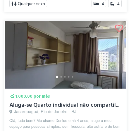
Qualquer sexo
4
4
R$ 1.000,00 por mês
Aluga-se Quarto individual não compartil...
Jacarepaguá, Rio de Janeiro - RJ
Olá, tudo bem? Me chamo Denise e há 4 anos, alugo o meu
espaço para pessoas simples, sem frescura, alto astral e de bem