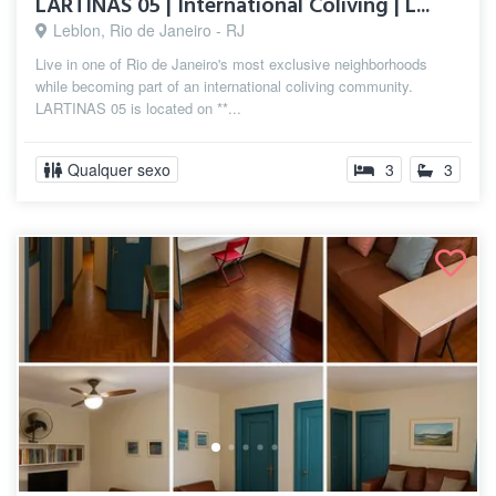
LARTINAS 05 | International Coliving | L...
Leblon, Rio de Janeiro - RJ
Live in one of Rio de Janeiro's most exclusive neighborhoods
while becoming part of an international coliving community.
LARTINAS 05 is located on **...
Qualquer sexo
3
3