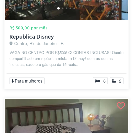
R$ 500,00 por mês
Republica Disney
Centro, Rio de Janeiro - RJ
VAGA NO CENTRO POR R$500! C/ CONTAS INCLUSAS! Quarto
compartilhado em república mista, a Disney! com as contas
inclusas, exceto o gás que da 15 reais...
Para mulheres
6
2