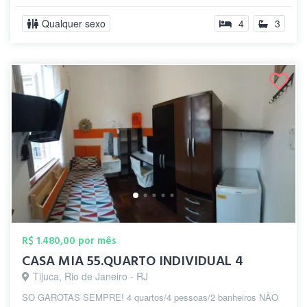
Qualquer sexo
4
3
R$ 1.480,00 por mês
CASA MIA 55.QUARTO INDIVIDUAL 4
Tijuca, Rio de Janeiro - RJ
SO GAROTAS SEMPRE! 4 quartos/4 pessoas/2 banheiros NÃO