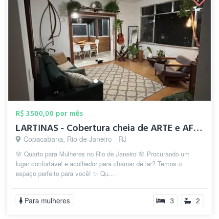
R$ 3.500,00 por mês
LARTINAS - Cobertura cheia de ARTE e AFE...
Copacabana, Rio de Janeiro - RJ
🌸 Quarto para Mulheres no Rio de Janeiro 🌸 Procurando um
lugar confortável e acolhedor para chamar de lar? Temos o
espaço perfeito para você! ✨ Qu...
Para mulheres
3
2