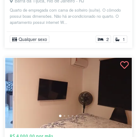
Barra da Tijuca, Rio de Janeiro - RJ
Quarto de empregada com cama de solteiro (suíte). O cômodo
possui boas dimensões. Não há ar-condicionado no quarto. O
apartamento possui internet W...
Qualquer sexo
2
1
R$ 4.000,00 por mês