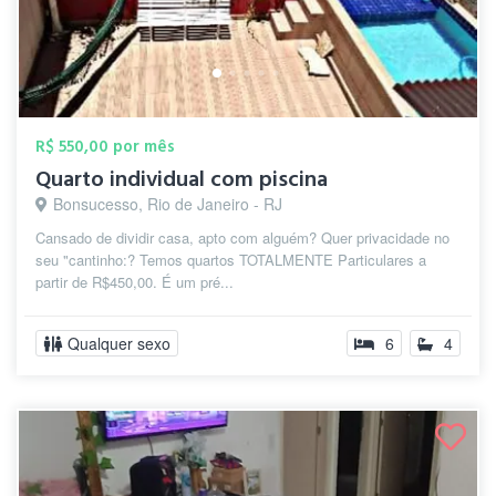
R$ 550,00 por mês
Quarto individual com piscina
Bonsucesso, Rio de Janeiro - RJ
Cansado de dividir casa, apto com alguém? Quer privacidade no
seu "cantinho:? Temos quartos TOTALMENTE Particulares a
partir de R$450,00. É um pré...
Qualquer sexo
6
4