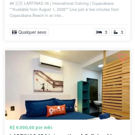
## 🇬🇧 LARTINAS 06 | International Coliving | Copacabana
**Available from August 1, 2026** Live just a few minutes from
Copacabana Beach in an inte...
Qualquer sexo
3
3
R$ 6.000,00 por mês