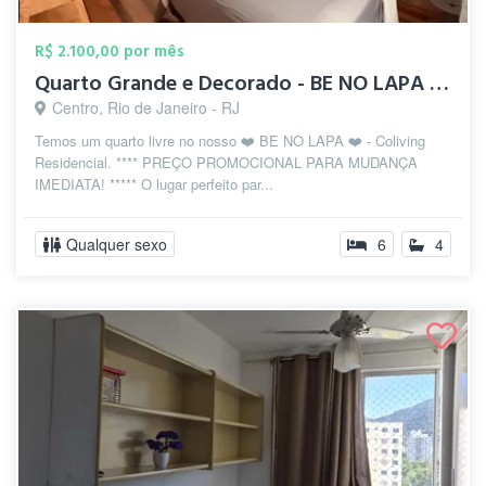
R$ 2.100,00 por mês
Quarto Grande e Decorado - BE NO LAPA - ...
Centro, Rio de Janeiro - RJ
Temos um quarto livre no nosso ❤️ BE NO LAPA ❤️ - Coliving
Residencial. **** PREÇO PROMOCIONAL PARA MUDANÇA
IMEDIATA! ***** O lugar perfeito par...
Qualquer sexo
6
4