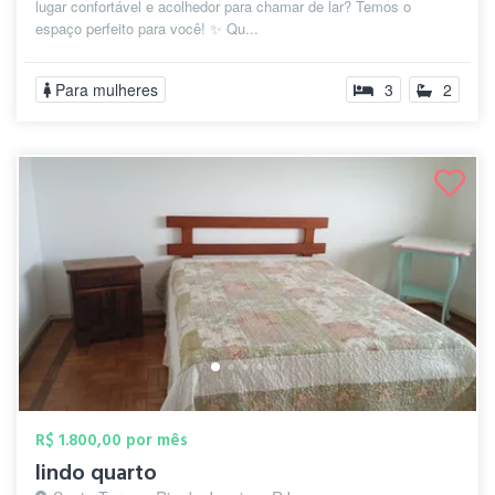
lugar confortável e acolhedor para chamar de lar? Temos o
espaço perfeito para você! ✨ Qu...
Para mulheres
3
2
R$ 1.800,00 por mês
lindo quarto