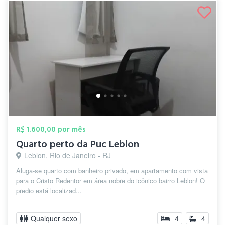
R$ 1.600,00 por mês
Quarto perto da Puc Leblon
Leblon, Rio de Janeiro - RJ
Aluga-se quarto com banheiro privado, em apartamento com vista
para o Cristo Redentor em área nobre do icônico bairro Leblon! O
predio está localizad...
Qualquer sexo
4
4