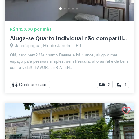
R$ 1.150,00 por mês
Aluga-se Quarto individual não compartil...
Jacarepaguá, Rio de Janeiro - RJ
Olá, tudo bem? Me chamo Denise e há 4 anos, alugo o meu
espaço para pessoas simples, sem frescura, alto astral e de bem
com a vida!!! FAVOR, LER ATEN...
Qualquer sexo
2
1