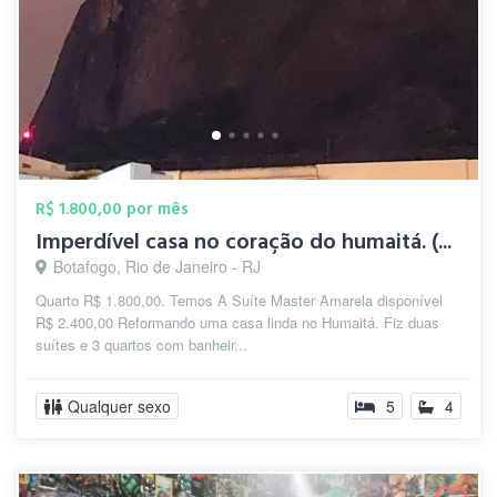
R$ 1.800,00 por mês
Imperdível casa no coração do humaitá. (...
Botafogo, Rio de Janeiro - RJ
Quarto R$ 1.800,00. Temos A Suíte Master Amarela disponível
R$ 2.400,00 Reformando uma casa linda no Humaitá. Fiz duas
suítes e 3 quartos com banheir...
Qualquer sexo
5
4