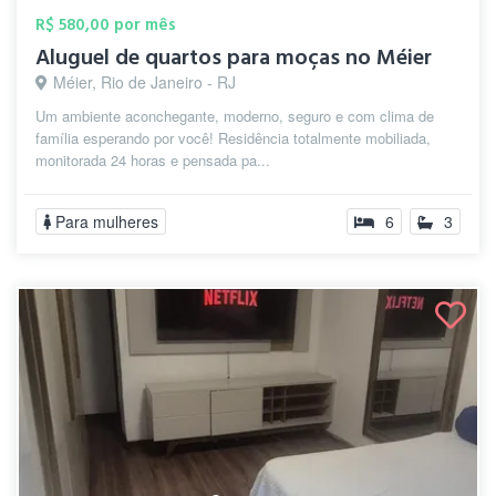
R$ 580,00 por mês
Aluguel de quartos para moças no Méier
Méier, Rio de Janeiro - RJ
Um ambiente aconchegante, moderno, seguro e com clima de
família esperando por você! Residência totalmente mobiliada,
monitorada 24 horas e pensada pa...
Para mulheres
6
3