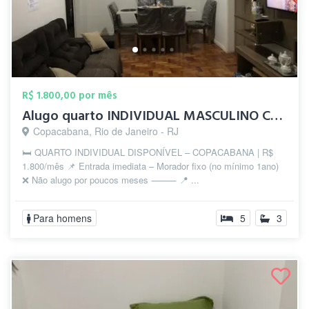
R$ 1.800,00 por mês
Alugo quarto INDIVIDUAL MASCULINO COPACA...
Copacabana, Rio de Janeiro - RJ
🛏️ QUARTO INDIVIDUAL DISPONÍVEL – COPACABANA | R$
1.800/mês 📌 Entrada imediata – Morador fixo (no mínimo 1ano)
❌ Não alugo por poucos meses ⸻ 📍 ...
Para homens
5
3