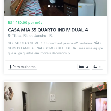
R$ 1.480,00 por mês
CASA MIA 55.QUARTO INDIVIDUAL 4
Tijuca, Rio de Janeiro - RJ
SO GAROTAS SEMPRE! 4 quartos/4 pessoas/2 banheiros NÃO
SOMOS FAMILIA...NAO SOMOS REPUBLICA...mas uma equipe
que aluga quartos em imóveis decorados p...
Para mulheres
4
2