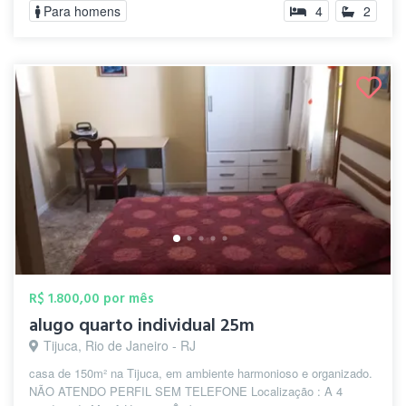
Para homens
4
2
R$ 1.800,00 por mês
alugo quarto individual 25m
Tijuca, Rio de Janeiro - RJ
casa de 150m² na Tijuca, em ambiente harmonioso e organizado.
NÃO ATENDO PERFIL SEM TELEFONE Localização : A 4