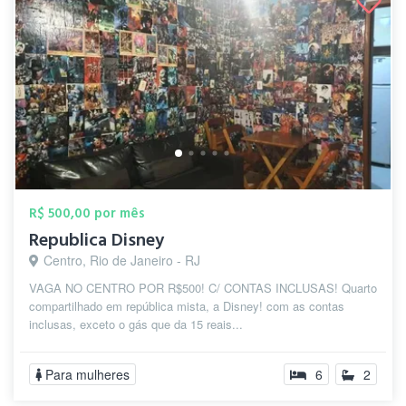
R$ 500,00 por mês
Republica Disney
Centro, Rio de Janeiro - RJ
VAGA NO CENTRO POR R$500! C/ CONTAS INCLUSAS! Quarto
compartilhado em república mista, a Disney! com as contas
inclusas, exceto o gás que da 15 reais...
Para mulheres
6
2