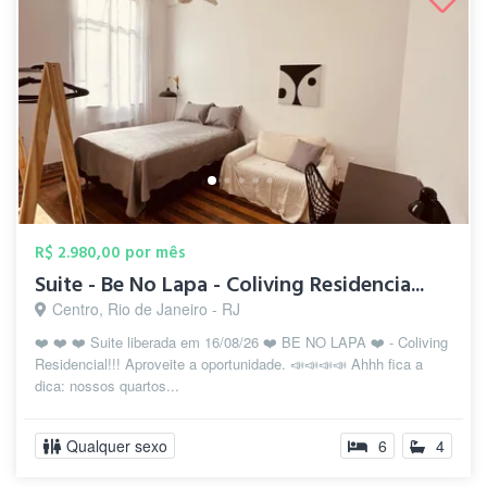
R$ 2.980,00 por mês
Suite - Be No Lapa - Coliving Residencia...
Centro, Rio de Janeiro - RJ
❤️ ❤️ ❤️ Suite liberada em 16/08/26 ❤️ BE NO LAPA ❤️ - Coliving
Residencial!!! Aproveite a oportunidade. 📣📣📣📣 Ahhh fica a
dica: nossos quartos...
Qualquer sexo
6
4